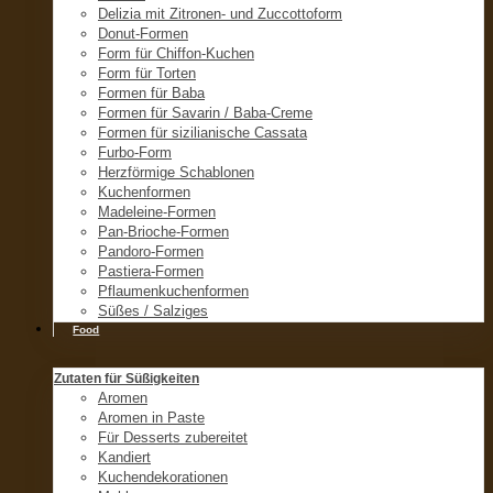
Delizia mit Zitronen- und Zuccottoform
Donut-Formen
Form für Chiffon-Kuchen
Form für Torten
Formen für Baba
Formen für Savarin / Baba-Creme
Formen für sizilianische Cassata
Furbo-Form
Herzförmige Schablonen
Kuchenformen
Madeleine-Formen
Pan-Brioche-Formen
Pandoro-Formen
Pastiera-Formen
Pflaumenkuchenformen
Süßes / Salziges
Food
Zutaten für Süßigkeiten
Aromen
Aromen in Paste
Für Desserts zubereitet
Kandiert
Kuchendekorationen