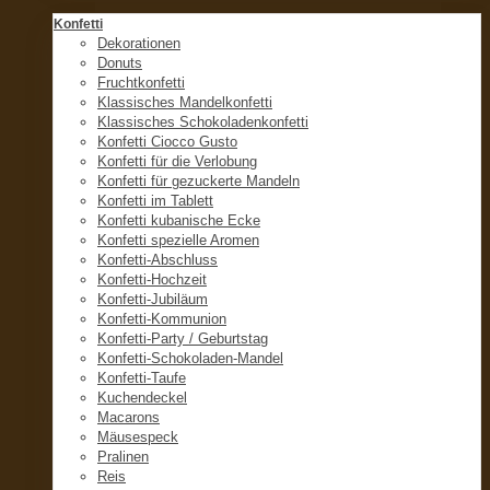
Konfetti
Dekorationen
Donuts
Fruchtkonfetti
Klassisches Mandelkonfetti
Klassisches Schokoladenkonfetti
Konfetti Ciocco Gusto
Konfetti für die Verlobung
Konfetti für gezuckerte Mandeln
Konfetti im Tablett
Konfetti kubanische Ecke
Konfetti spezielle Aromen
Konfetti-Abschluss
Konfetti-Hochzeit
Konfetti-Jubiläum
Konfetti-Kommunion
Konfetti-Party / Geburtstag
Konfetti-Schokoladen-Mandel
Konfetti-Taufe
Kuchendeckel
Macarons
Mäusespeck
Pralinen
Reis