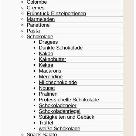
Colombe
Cremes
Frühstück Einzelportionen
Marmeladen
Panettone
Pasta
Schokolade
Dragees
Dunkle Schokolade
Kakao
Kakaobutter
Kekse
Macarons
Merendine
Milchschokolade
Nougat
Pralinen
Professionelle Schokolade
Schokoladeneier
Schokoladenriegel
Süßigkeiten und Gebäck
Trüffel
weiße Schokolade
Snack Salato