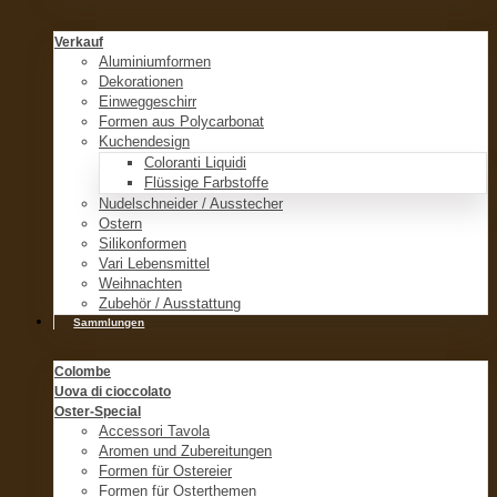
Verkauf
Aluminiumformen
Dekorationen
Einweggeschirr
Formen aus Polycarbonat
Kuchendesign
Coloranti Liquidi
Flüssige Farbstoffe
Nudelschneider / Ausstecher
Ostern
Silikonformen
Vari Lebensmittel
Weihnachten
Zubehör / Ausstattung
Sammlungen
Colombe
Uova di cioccolato
Oster-Special
Accessori Tavola
Aromen und Zubereitungen
Formen für Ostereier
Formen für Osterthemen