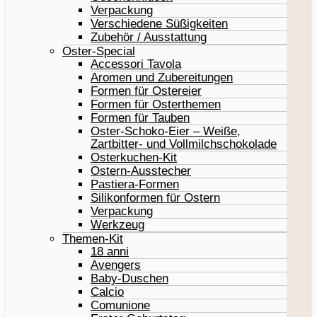
Verpackung
Verschiedene Süßigkeiten
Zubehör / Ausstattung
Oster-Special
Accessori Tavola
Aromen und Zubereitungen
Formen für Ostereier
Formen für Osterthemen
Formen für Tauben
Oster-Schoko-Eier – Weiße,
Zartbitter- und Vollmilchschokolade
Osterkuchen-Kit
Ostern-Ausstecher
Pastiera-Formen
Silikonformen für Ostern
Verpackung
Werkzeug
Themen-Kit
18 anni
Avengers
Baby-Duschen
Calcio
Comunione