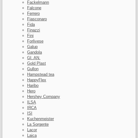
Fackelmann
Falcone
Ferrero
Fiasconaro
Fida
Finazzi
Fini
Forlivese
Galup
Gandola
GI. AN.
Gold Plast
Gullon
Hampstead tea
HappyFlex
Haribo
Hero
Hershey Company
ILSA
IRCA
ISI
Kuchenmeister
La Sorgente
Lacor
Laica