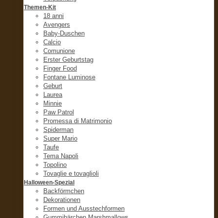
Themen-Kit
18 anni
Avengers
Baby-Duschen
Calcio
Comunione
Erster Geburtstag
Finger Food
Fontane Luminose
Geburt
Laurea
Minnie
Paw Patrol
Promessa di Matrimonio
Spiderman
Super Mario
Taufe
Tema Napoli
Topolino
Tovaglie e tovaglioli
Halloween-Spezial
Backförmchen
Dekorationen
Formen und Ausstechformen
Gummibärchen Marshmallows