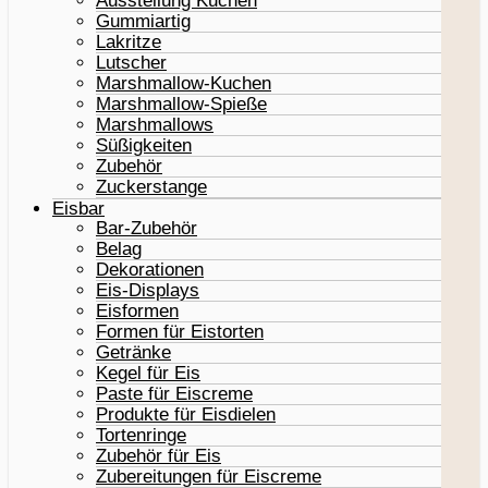
Ausstellung Kuchen
Gummiartig
Lakritze
Lutscher
Marshmallow-Kuchen
Marshmallow-Spieße
Marshmallows
Süßigkeiten
Zubehör
Zuckerstange
Eisbar
Bar-Zubehör
Belag
Dekorationen
Eis-Displays
Eisformen
Formen für Eistorten
Getränke
Kegel für Eis
Paste für Eiscreme
Produkte für Eisdielen
Tortenringe
Zubehör für Eis
Zubereitungen für Eiscreme