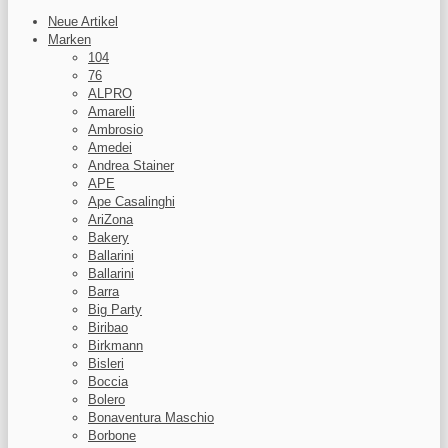
Neue Artikel
Marken
104
76
ALPRO
Amarelli
Ambrosio
Amedei
Andrea Stainer
APE
Ape Casalinghi
AriZona
Bakery
Ballarini
Ballarini
Barra
Big Party
Biribao
Birkmann
Bisleri
Boccia
Bolero
Bonaventura Maschio
Borbone