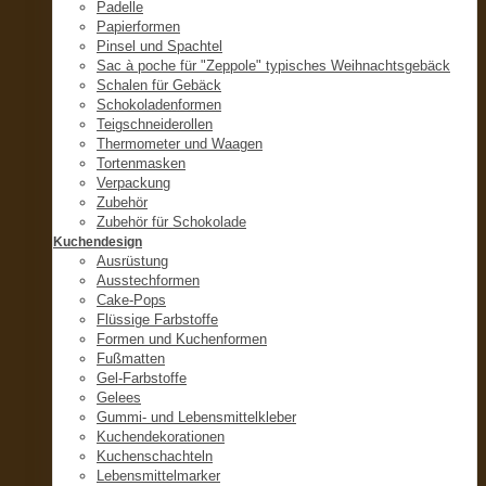
Padelle
Papierformen
Pinsel und Spachtel
Sac à poche für "Zeppole" typisches Weihnachtsgebäck
Schalen für Gebäck
Schokoladenformen
Teigschneiderollen
Thermometer und Waagen
Tortenmasken
Verpackung
Zubehör
Zubehör für Schokolade
Kuchendesign
Ausrüstung
Ausstechformen
Cake-Pops
Flüssige Farbstoffe
Formen und Kuchenformen
Fußmatten
Gel-Farbstoffe
Gelees
Gummi- und Lebensmittelkleber
Kuchendekorationen
Kuchenschachteln
Lebensmittelmarker