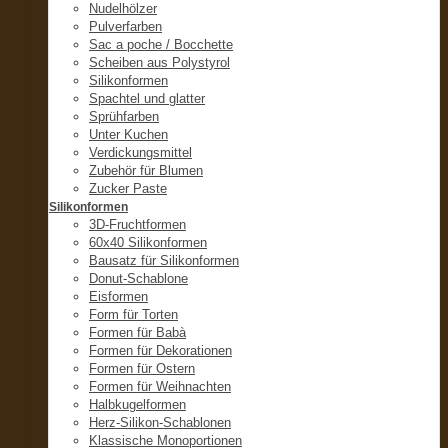
Nudelhölzer
Pulverfarben
Sac a poche / Bocchette
Scheiben aus Polystyrol
Silikonformen
Spachtel und glatter
Sprühfarben
Unter Kuchen
Verdickungsmittel
Zubehör für Blumen
Zucker Paste
Silikonformen
3D-Fruchtformen
60x40 Silikonformen
Bausatz für Silikonformen
Donut-Schablone
Eisformen
Form für Torten
Formen für Babà
Formen für Dekorationen
Formen für Ostern
Formen für Weihnachten
Halbkugelformen
Herz-Silikon-Schablonen
Klassische Monoportionen