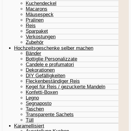
Kuchendeckel
Macarons
Mäusespeck
Pralinen
Reis
Sparpaket
Verkostungen
Zubehör
Hochzeitsgeschenke selber machen
Bänder
Bottiglie Personalizzate
Candele e profumatori
Dekorationen
DIY Gefälligkeiten
Fleckenbeständiger Reis
Kegel für Reis / gezuckerte Mandeln
Konfetti-Boxen
Legno
Segnaposto
Taschen
Transparente Sachets
Tüll
Karamellisiert