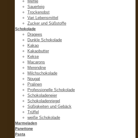
Mehle
Sauerteig
Trockenobst
Vari Lebensmittel
Zucker und Süßstoffe
Schokolade
Dragees
Dunkle Schokolade
Kakao
Kakaobutter
Kekse
Macarons
Merendine
Milchschokolade
Nougat
Pralinen
Professionelle Schokolade
Schokoladeneier
Schokoladenriegel
Süßigkeiten und Gebäck
Trüffel
weiße Schokolade
Marmeladen
Panettone
Pasta