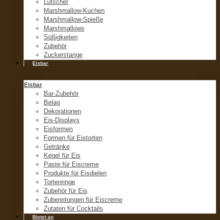
Lutscher
Marshmallow-Kuchen
Marshmallow-Spieße
Marshmallows
Süßigkeiten
Zubehör
Zuckerstange
Eisbar
Eisbar
Bar-Zubehör
Belag
Dekorationen
Eis-Displays
Eisformen
Formen für Eistorten
Getränke
Kegel für Eis
Paste für Eiscreme
Produkte für Eisdielen
Tortenringe
Zubehör für Eis
Zubereitungen für Eiscreme
Zutaten für Cocktails
Bietet an