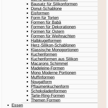
Bausatz für Silikonformen
Donut-Schablone
Eisformen
Form für Torten
Formen für Babà
Formen für Dekorationen
Formen für Ostern
Formen für Weihnachten
Halbkugelformen
Herz-Silikon-Schablonen
Klassische Monoportionen
Kuchenformen
Kuchenformen aus Silikon
Macarons Schimmel
Madeleine-Formen
Mono Moderne Portionen
Muffinformen
Nougatform
Pflaumenkuchenform
Schokoladenformen
Tarte-Ring-Formen
Themen Formen
Essen