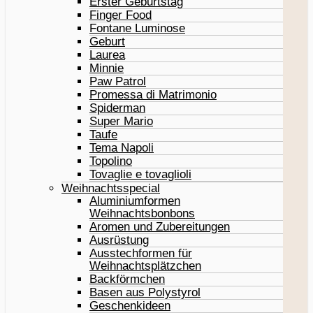
Erster Geburtstag
Finger Food
Fontane Luminose
Geburt
Laurea
Minnie
Paw Patrol
Promessa di Matrimonio
Spiderman
Super Mario
Taufe
Tema Napoli
Topolino
Tovaglie e tovaglioli
Weihnachtsspecial
Aluminiumformen
Weihnachtsbonbons
Aromen und Zubereitungen
Ausrüstung
Ausstechformen für
Weihnachtsplätzchen
Backförmchen
Basen aus Polystyrol
Geschenkideen