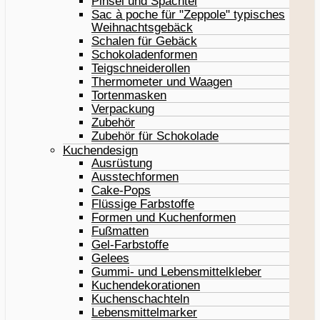
Pinsel und Spachtel
Sac à poche für "Zeppole" typisches
Weihnachtsgebäck
Schalen für Gebäck
Schokoladenformen
Teigschneiderollen
Thermometer und Waagen
Tortenmasken
Verpackung
Zubehör
Zubehör für Schokolade
Kuchendesign
Ausrüstung
Ausstechformen
Cake-Pops
Flüssige Farbstoffe
Formen und Kuchenformen
Fußmatten
Gel-Farbstoffe
Gelees
Gummi- und Lebensmittelkleber
Kuchendekorationen
Kuchenschachteln
Lebensmittelmarker