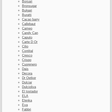
Borsari
Bronsugar
Bulgari
Buratti
Cacao barry
Callebaut
Cameo
Candy Can
Caputo
Carte D Or
Cilio
Contital
Cresco
Crispo
Cuorenero
Dais
Decora
Dr Oetker
Dulciar
Dulcioliva
El tostador
ELA
Elenka
Eva
Fabbri