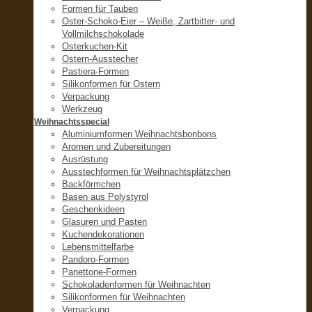
Formen für Tauben
Oster-Schoko-Eier – Weiße, Zartbitter- und
Vollmilchschokolade
Osterkuchen-Kit
Ostern-Ausstecher
Pastiera-Formen
Silikonformen für Ostern
Verpackung
Werkzeug
Weihnachtsspecial
Aluminiumformen Weihnachtsbonbons
Aromen und Zubereitungen
Ausrüstung
Ausstechformen für Weihnachtsplätzchen
Backförmchen
Basen aus Polystyrol
Geschenkideen
Glasuren und Pasten
Kuchendekorationen
Lebensmittelfarbe
Pandoro-Formen
Panettone-Formen
Schokoladenformen für Weihnachten
Silikonformen für Weihnachten
Verpackung