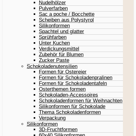
Nudelhölzer
Pulverfarben
Sac a poche / Bocchette
Scheiben aus Polystyrol
Silikonformen
Spachtel und glatter
Sprühfarben
Unter Kuchen
Verdickungsmittel
Zubehör für Blumen
Zucker Paste
Schokoladenutensilien
Formen für Ostereier
Formen für Schokoladenpralinen
Formen für Schokoladentafeln
Osterthemen formen
Schokoladen-Accessoires
Schokoladenformen für Weihnachten
Silikonformen für Schokolade
Thema Schokoladenformen
Verpackung
Silikonformen
3D-Fruchtformen
60x40 Silikonformen