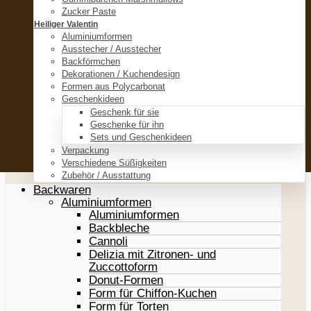
Zucker Paste
Heiliger Valentin
Aluminiumformen
Ausstecher / Ausstecher
Backförmchen
Dekorationen / Kuchendesign
Formen aus Polycarbonat
Geschenkideen
Geschenk für sie
Geschenke für ihn
Sets und Geschenkideen
Verpackung
Verschiedene Süßigkeiten
Zubehör / Ausstattung
Backwaren
Aluminiumformen
Aluminiumformen
Backbleche
Cannoli
Delizia mit Zitronen- und
Zuccottoform
Donut-Formen
Form für Chiffon-Kuchen
Form für Torten