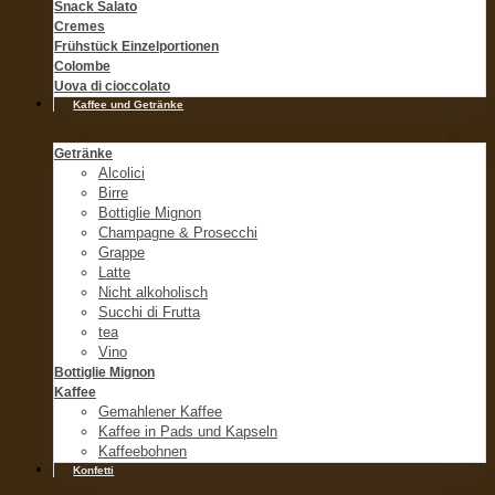
Snack Salato
Cremes
Frühstück Einzelportionen
Colombe
Uova di cioccolato
Kaffee und Getränke
Getränke
Alcolici
Birre
Bottiglie Mignon
Champagne & Prosecchi
Grappe
Latte
Nicht alkoholisch
Succhi di Frutta
tea
Vino
Bottiglie Mignon
Kaffee
Gemahlener Kaffee
Kaffee in Pads und Kapseln
Kaffeebohnen
Konfetti