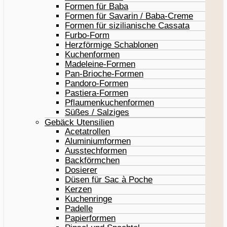
Formen für Baba
Formen für Savarin / Baba-Creme
Formen für sizilianische Cassata
Furbo-Form
Herzförmige Schablonen
Kuchenformen
Madeleine-Formen
Pan-Brioche-Formen
Pandoro-Formen
Pastiera-Formen
Pflaumenkuchenformen
Süßes / Salziges
Gebäck Utensilien
Acetatrollen
Aluminiumformen
Ausstechformen
Backförmchen
Dosierer
Düsen für Sac à Poche
Kerzen
Kuchenringe
Padelle
Papierformen