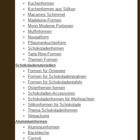
Kuchenformen
Kuchenformen aus Silikon
Macarons Schimmel
Madeleine-Formen
Mono Moderne Portionen
Muffinformen
Nougatform
Pflaumenkuchenform
Schokoladenformen
Tarte-Ring-Formen
Themen Formen
Schokoladenutensilien
Formen für Ostereier
Formen für Schokoladenpralinen
Formen für Schokoladentafeln
Osterthemen formen
Schokoladen-Accessoires
Schokoladenformen für Weihnachten
Silikonformen für Schokolade
Thema Schokoladenformen
Verpackung
Aluminiumformen
Aluminiumformen
Backbleche
Cannoli