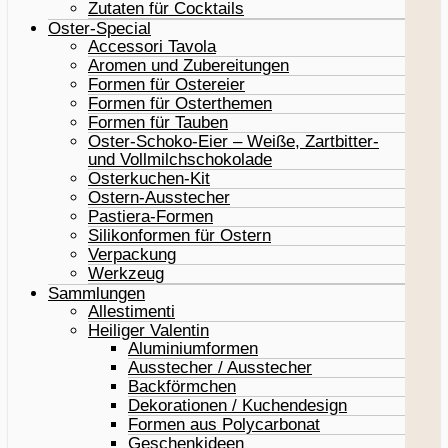
Zutaten für Cocktails
Oster-Special
Accessori Tavola
Aromen und Zubereitungen
Formen für Ostereier
Formen für Osterthemen
Formen für Tauben
Oster-Schoko-Eier – Weiße, Zartbitter-
und Vollmilchschokolade
Osterkuchen-Kit
Ostern-Ausstecher
Pastiera-Formen
Silikonformen für Ostern
Verpackung
Werkzeug
Sammlungen
Allestimenti
Heiliger Valentin
Aluminiumformen
Ausstecher / Ausstecher
Backförmchen
Dekorationen / Kuchendesign
Formen aus Polycarbonat
Geschenkideen