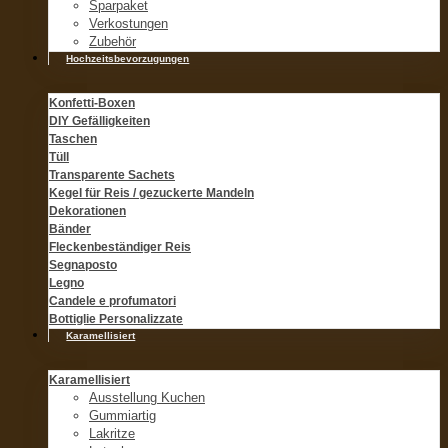
Sparpaket
Verkostungen
Zubehör
Hochzeitsbevorzugungen
Konfetti-Boxen
DIY Gefälligkeiten
Taschen
Tüll
Transparente Sachets
Kegel für Reis / gezuckerte Mandeln
Dekorationen
Bänder
Fleckenbeständiger Reis
Segnaposto
Legno
Candele e profumatori
Bottiglie Personalizzate
Karamellisiert
Karamellisiert
Ausstellung Kuchen
Gummiartig
Lakritze