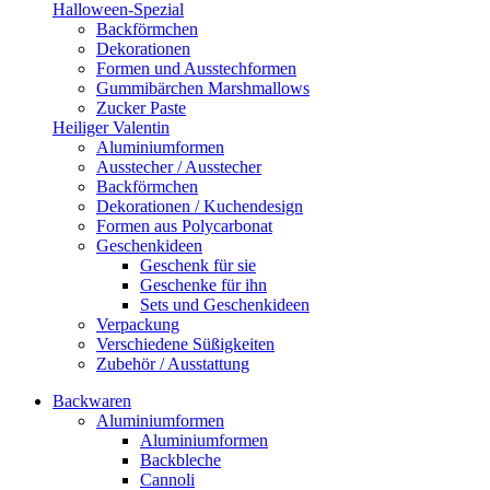
Halloween-Spezial
Backförmchen
Dekorationen
Formen und Ausstechformen
Gummibärchen Marshmallows
Zucker Paste
Heiliger Valentin
Aluminiumformen
Ausstecher / Ausstecher
Backförmchen
Dekorationen / Kuchendesign
Formen aus Polycarbonat
Geschenkideen
Geschenk für sie
Geschenke für ihn
Sets und Geschenkideen
Verpackung
Verschiedene Süßigkeiten
Zubehör / Ausstattung
Backwaren
Aluminiumformen
Aluminiumformen
Backbleche
Cannoli