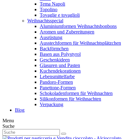
Tema Napoli
Topolino
Tovaglie e tovaglioli
Weihnachtsspecial
Aluminiumformen Weihnachtsbonbons
Aromen und Zubereitungen
Ausrüstung
Ausstechformen für Weihnachtsplätzchen
Backförmchen
Basen aus Polystyrol
Geschenkideen
Glasuren und Pasten
Kuchendekorationen
Lebensmittelfarbe
Pandoro-Formen
Panettone-Formen
Schokoladenformen für Weihnachten
Silikonformen für Weihnachten
Verpackung
Blog
Menu
Suche