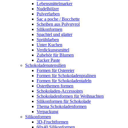
Lebensmittelmarker
Nudelhölzer
Pulverfarben
Sac a poche / Bocchette
Scheiben aus Polystyrol
Silikonformen
Spachtel und glatter
Sprühfarben
Unter Kuchen
Verdickungsmittel
Zubehör für Blumen
Zucker Paste
Schokoladenutensilien
Formen für Ostereier
Formen für Schokoladenpralinen
Formen für Schokoladentafeln
Osterthemen formen
Schokoladen-Accessoires
Schokoladenformen für Weihnachten
Silikonformen für Schokolade
Thema Schokoladenformen
Verpackung
Silikonformen
3D-Fruchtformen
60x40 Silikonformen