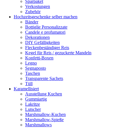
Sparpaket
Verkostungen
Zubehör
Hochzeitsgeschenke selber machen
Bänder
Bottiglie Personalizzate
Candele e profumatori
Dekorationen
DIY Gefälligkeiten
Fleckenbeständiger Reis
Kegel für Reis / gezuckerte Mandeln
Konfetti-Boxen
Legno
Segnaposto
Taschen
Transparente Sachets
Tüll
Karamellisiert
Ausstellung Kuchen
Gummiartig
Lakritze
Lutscher
Marshmallow-Kuchen
Marshmallow-Spieße
Marshmallows