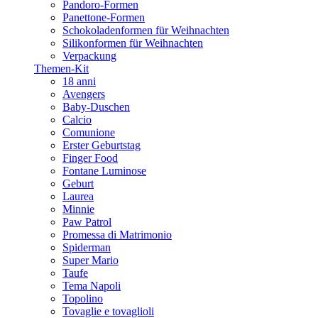
Pandoro-Formen
Panettone-Formen
Schokoladenformen für Weihnachten
Silikonformen für Weihnachten
Verpackung
Themen-Kit
18 anni
Avengers
Baby-Duschen
Calcio
Comunione
Erster Geburtstag
Finger Food
Fontane Luminose
Geburt
Laurea
Minnie
Paw Patrol
Promessa di Matrimonio
Spiderman
Super Mario
Taufe
Tema Napoli
Topolino
Tovaglie e tovaglioli