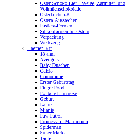
Oster-Schoko-Eier – Weiße, Zartbitter- und
Vollmilchschokolade
Osterkuchen-Kit
Ostern-Ausstecher
Pastiera-Formen
Silikonformen für Ostern
Verpackung
Werkzeug
Themen-Kit
18 anni
Avengers
Baby-Duschen
Calcio
Comunione
Erster Geburtstag
Finger Food
Fontane Luminose
Geburt
Laurea
Minnie
Paw Patrol
Promessa di Matrimonio
Spiderman
Super Mario
Taufe