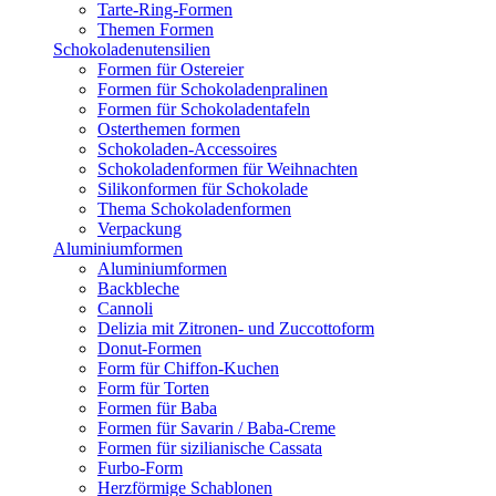
Tarte-Ring-Formen
Themen Formen
Schokoladenutensilien
Formen für Ostereier
Formen für Schokoladenpralinen
Formen für Schokoladentafeln
Osterthemen formen
Schokoladen-Accessoires
Schokoladenformen für Weihnachten
Silikonformen für Schokolade
Thema Schokoladenformen
Verpackung
Aluminiumformen
Aluminiumformen
Backbleche
Cannoli
Delizia mit Zitronen- und Zuccottoform
Donut-Formen
Form für Chiffon-Kuchen
Form für Torten
Formen für Baba
Formen für Savarin / Baba-Creme
Formen für sizilianische Cassata
Furbo-Form
Herzförmige Schablonen