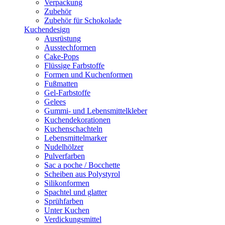
Verpackung
Zubehör
Zubehör für Schokolade
Kuchendesign
Ausrüstung
Ausstechformen
Cake-Pops
Flüssige Farbstoffe
Formen und Kuchenformen
Fußmatten
Gel-Farbstoffe
Gelees
Gummi- und Lebensmittelkleber
Kuchendekorationen
Kuchenschachteln
Lebensmittelmarker
Nudelhölzer
Pulverfarben
Sac a poche / Bocchette
Scheiben aus Polystyrol
Silikonformen
Spachtel und glatter
Sprühfarben
Unter Kuchen
Verdickungsmittel