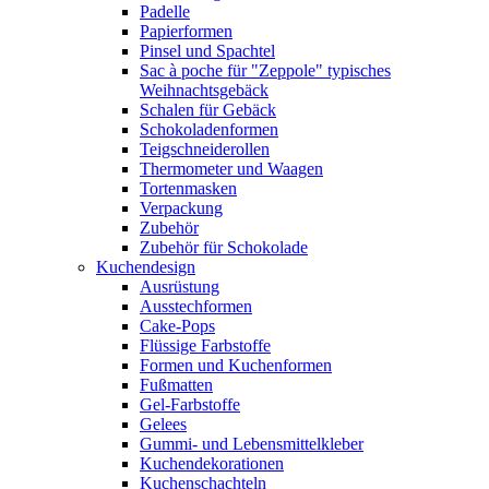
Padelle
Papierformen
Pinsel und Spachtel
Sac à poche für "Zeppole" typisches
Weihnachtsgebäck
Schalen für Gebäck
Schokoladenformen
Teigschneiderollen
Thermometer und Waagen
Tortenmasken
Verpackung
Zubehör
Zubehör für Schokolade
Kuchendesign
Ausrüstung
Ausstechformen
Cake-Pops
Flüssige Farbstoffe
Formen und Kuchenformen
Fußmatten
Gel-Farbstoffe
Gelees
Gummi- und Lebensmittelkleber
Kuchendekorationen
Kuchenschachteln