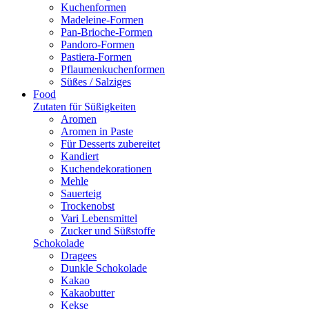
Kuchenformen
Madeleine-Formen
Pan-Brioche-Formen
Pandoro-Formen
Pastiera-Formen
Pflaumenkuchenformen
Süßes / Salziges
Food
Zutaten für Süßigkeiten
Aromen
Aromen in Paste
Für Desserts zubereitet
Kandiert
Kuchendekorationen
Mehle
Sauerteig
Trockenobst
Vari Lebensmittel
Zucker und Süßstoffe
Schokolade
Dragees
Dunkle Schokolade
Kakao
Kakaobutter
Kekse