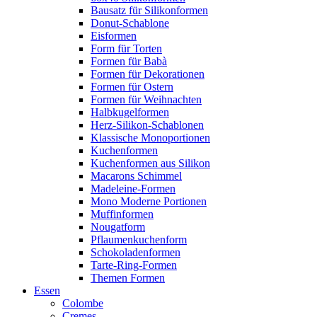
Bausatz für Silikonformen
Donut-Schablone
Eisformen
Form für Torten
Formen für Babà
Formen für Dekorationen
Formen für Ostern
Formen für Weihnachten
Halbkugelformen
Herz-Silikon-Schablonen
Klassische Monoportionen
Kuchenformen
Kuchenformen aus Silikon
Macarons Schimmel
Madeleine-Formen
Mono Moderne Portionen
Muffinformen
Nougatform
Pflaumenkuchenform
Schokoladenformen
Tarte-Ring-Formen
Themen Formen
Essen
Colombe
Cremes