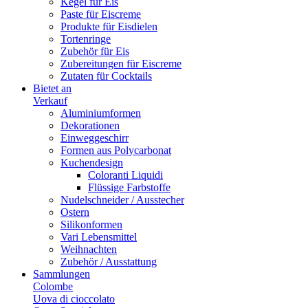
Kegel für Eis
Paste für Eiscreme
Produkte für Eisdielen
Tortenringe
Zubehör für Eis
Zubereitungen für Eiscreme
Zutaten für Cocktails
Bietet an
Verkauf
Aluminiumformen
Dekorationen
Einweggeschirr
Formen aus Polycarbonat
Kuchendesign
Coloranti Liquidi
Flüssige Farbstoffe
Nudelschneider / Ausstecher
Ostern
Silikonformen
Vari Lebensmittel
Weihnachten
Zubehör / Ausstattung
Sammlungen
Colombe
Uova di cioccolato