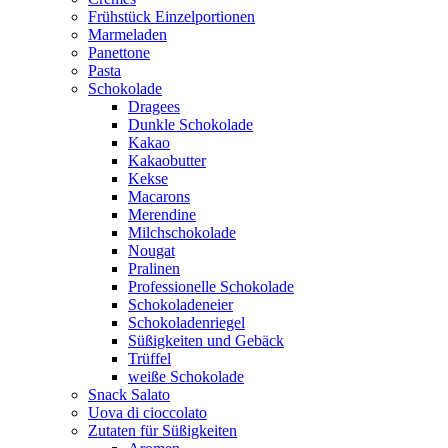
Frühstück Einzelportionen
Marmeladen
Panettone
Pasta
Schokolade
Dragees
Dunkle Schokolade
Kakao
Kakaobutter
Kekse
Macarons
Merendine
Milchschokolade
Nougat
Pralinen
Professionelle Schokolade
Schokoladeneier
Schokoladenriegel
Süßigkeiten und Gebäck
Trüffel
weiße Schokolade
Snack Salato
Uova di cioccolato
Zutaten für Süßigkeiten