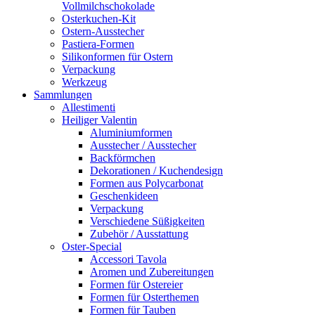
Vollmilchschokolade
Osterkuchen-Kit
Ostern-Ausstecher
Pastiera-Formen
Silikonformen für Ostern
Verpackung
Werkzeug
Sammlungen
Allestimenti
Heiliger Valentin
Aluminiumformen
Ausstecher / Ausstecher
Backförmchen
Dekorationen / Kuchendesign
Formen aus Polycarbonat
Geschenkideen
Verpackung
Verschiedene Süßigkeiten
Zubehör / Ausstattung
Oster-Special
Accessori Tavola
Aromen und Zubereitungen
Formen für Ostereier
Formen für Osterthemen
Formen für Tauben