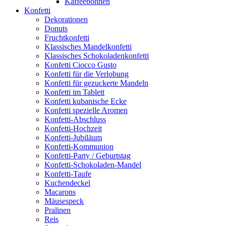
Kaffeebohnen
Konfetti
Dekorationen
Donuts
Fruchtkonfetti
Klassisches Mandelkonfetti
Klassisches Schokoladenkonfetti
Konfetti Ciocco Gusto
Konfetti für die Verlobung
Konfetti für gezuckerte Mandeln
Konfetti im Tablett
Konfetti kubanische Ecke
Konfetti spezielle Aromen
Konfetti-Abschluss
Konfetti-Hochzeit
Konfetti-Jubiläum
Konfetti-Kommunion
Konfetti-Party / Geburtstag
Konfetti-Schokoladen-Mandel
Konfetti-Taufe
Kuchendeckel
Macarons
Mäusespeck
Pralinen
Reis