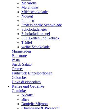
Macarons
Merendine
Milchschokolade
Nougat
Pralinen
Professionelle Schokolade
Schokoladeneier
Schokoladenriegel
Süßigkeiten und Gebäck
Trüffel
weiße Schokolade
Marmeladen
Panettone
Pasta
Snack Salato
Cremes
Frühstück Einzelportionen
Colombe
Uova di cioccolato
Kaffee und Getränke
Getränke
Alcolici
Birre
Bottiglie Mignon
Champagne & Prosecchi