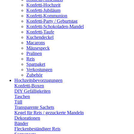
Konfetti-Hochzeit
Konfetti-Jubiläum
Konfetti-Kommunion
Konfetti-Party / Geburtstag
Konfetti-Schokoladen-Mandel
Konfetti-Taufe
Kuchendeckel
Macarons
Mäusespeck
Pralinen
Reis
Sparpaket
Verkostungen
Zubehör
Hochzeitsbevorzugungen
Konfetti-Boxen
DIY Gefälligkeiten
Taschen
Tüll
Transparente Sachets
Kegel für Reis / gezuckerte Mandeln
Dekorationen
Bänder
Fleckenbeständiger Reis