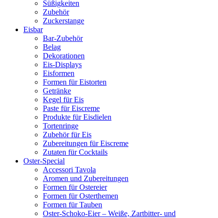
Süßigkeiten
Zubehör
Zuckerstange
Eisbar
Bar-Zubehör
Belag
Dekorationen
Eis-Displays
Eisformen
Formen für Eistorten
Getränke
Kegel für Eis
Paste für Eiscreme
Produkte für Eisdielen
Tortenringe
Zubehör für Eis
Zubereitungen für Eiscreme
Zutaten für Cocktails
Oster-Special
Accessori Tavola
Aromen und Zubereitungen
Formen für Ostereier
Formen für Osterthemen
Formen für Tauben
Oster-Schoko-Eier – Weiße, Zartbitter- und