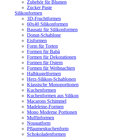
Zubehör für Blumen
Zucker Paste
Silikonformen
3D-Fruchtformen
60x40 Silikonformen
Bausatz für Silikonformen
Donut-Schablone
Eisformen
Form für Torten
Formen für Babà
Formen für Dekorationen
Formen für Ostern
Formen für Weihnachten
Halbkugelformen
Herz-Silikon-Schablonen
Klassische Monoportionen
Kuchenformen
Kuchenformen aus Silikon
Macarons Schimmel
Madeleine-Formen
Mono Moderne Portionen
Muffinformen
Nougatform
Pflaumenkuchenform
Schokoladenformen