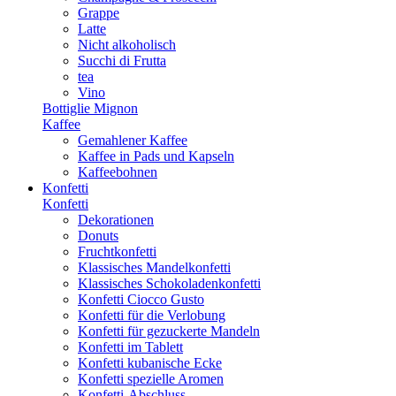
Grappe
Latte
Nicht alkoholisch
Succhi di Frutta
tea
Vino
Bottiglie Mignon
Kaffee
Gemahlener Kaffee
Kaffee in Pads und Kapseln
Kaffeebohnen
Konfetti
Konfetti
Dekorationen
Donuts
Fruchtkonfetti
Klassisches Mandelkonfetti
Klassisches Schokoladenkonfetti
Konfetti Ciocco Gusto
Konfetti für die Verlobung
Konfetti für gezuckerte Mandeln
Konfetti im Tablett
Konfetti kubanische Ecke
Konfetti spezielle Aromen
Konfetti-Abschluss