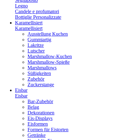
Segnaposto
Legno
Candele e profumatori
Bottiglie Personalizzate
Karamellisiert
Karamellisiert
Ausstellung Kuchen
Gummiartig
Lakritze
Lutscher
Marshmallow-Kuchen
Marshmallow-Spieße
Marshmallows
Süßigkeiten
Zubehör
Zuckerstange
Eisbar
Eisbar
Bar-Zubehör
Belag
Dekorationen
Eis-Displays
Eisformen
Formen für Eistorten
Getränke