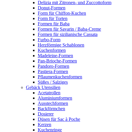
Delizia mit Zitronen- und Zuccottoform
Donut-Formen
Form für Chiffon-Kuchen
Form für Torten
Formen für Baba
Formen für Savarin / Baba-Creme
Formen für sizilianische Cassata
Furbo-Form
Herzförmige Schablonen
Kuchenformen
Madeleine-Formen
Pan-Brioche-Formen
Pandoro-Formen
Pastiera-Formen
Pflaumenkuchenformen
Süßes / Salziges
Gebäck Utensilien
Acetatrollen
Aluminiumformen
Ausstechformen
Backförmchen
Dosierer
Düsen für Sac à Poche
Kerzen
Kuchenringe