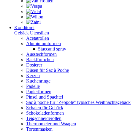
Konditorei
Gebäck Utensilien
Acetatrollen
Aluminiumformen
Staccanti spray
Ausstechformen
Backförmchen
Dosierer
Düsen für Sac à Poche
Kerzen
Kuchenringe
Padelle
Papierformen
Pinsel und Spachtel
Sac à poche für "Zeppole" typisches Weihnachtsgebäck
Schalen für Gebäck
Schokoladenformen
Teigschneiderollen
Thermometer und Waagen
Tortenmasken