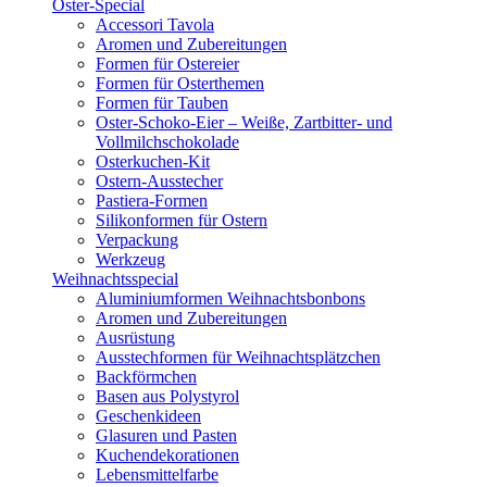
Oster-Special
Accessori Tavola
Aromen und Zubereitungen
Formen für Ostereier
Formen für Osterthemen
Formen für Tauben
Oster-Schoko-Eier – Weiße, Zartbitter- und
Vollmilchschokolade
Osterkuchen-Kit
Ostern-Ausstecher
Pastiera-Formen
Silikonformen für Ostern
Verpackung
Werkzeug
Weihnachtsspecial
Aluminiumformen Weihnachtsbonbons
Aromen und Zubereitungen
Ausrüstung
Ausstechformen für Weihnachtsplätzchen
Backförmchen
Basen aus Polystyrol
Geschenkideen
Glasuren und Pasten
Kuchendekorationen
Lebensmittelfarbe