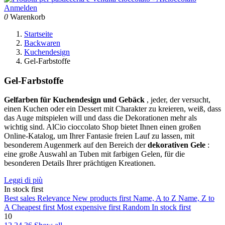
Anmelden
0
Warenkorb
Startseite
Backwaren
Kuchendesign
Gel-Farbstoffe
Gel-Farbstoffe
Gelfarben für Kuchendesign und Gebäck
, jeder, der versucht,
einen Kuchen oder ein Dessert mit Charakter zu kreieren, weiß, dass
das Auge mitspielen will und dass die Dekorationen mehr als
wichtig sind. AlCio cioccolato Shop bietet Ihnen einen großen
Online-Katalog, um Ihrer Fantasie freien Lauf zu lassen, mit
besonderem Augenmerk auf den Bereich der
dekorativen Gele
:
eine große Auswahl an Tuben mit farbigen Gelen, für die
besonderen Details Ihrer prächtigen Kreationen.
Leggi di più
In stock first
Best sales
Relevance
New products first
Name, A to Z
Name, Z to
A
Cheapest first
Most expensive first
Random
In stock first
10