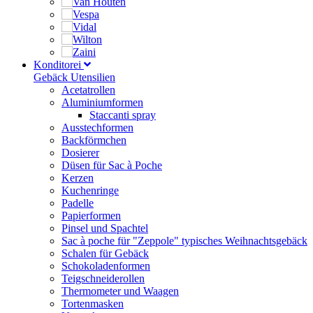
Konditorei
Gebäck Utensilien
Acetatrollen
Aluminiumformen
Staccanti spray
Ausstechformen
Backförmchen
Dosierer
Düsen für Sac à Poche
Kerzen
Kuchenringe
Padelle
Papierformen
Pinsel und Spachtel
Sac à poche für "Zeppole" typisches Weihnachtsgebäck
Schalen für Gebäck
Schokoladenformen
Teigschneiderollen
Thermometer und Waagen
Tortenmasken