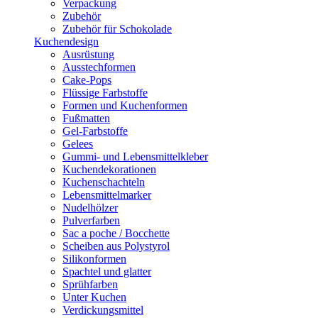
Verpackung
Zubehör
Zubehör für Schokolade
Kuchendesign
Ausrüstung
Ausstechformen
Cake-Pops
Flüssige Farbstoffe
Formen und Kuchenformen
Fußmatten
Gel-Farbstoffe
Gelees
Gummi- und Lebensmittelkleber
Kuchendekorationen
Kuchenschachteln
Lebensmittelmarker
Nudelhölzer
Pulverfarben
Sac a poche / Bocchette
Scheiben aus Polystyrol
Silikonformen
Spachtel und glatter
Sprühfarben
Unter Kuchen
Verdickungsmittel