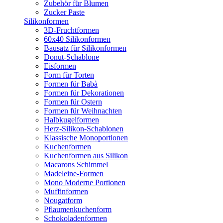
Zubehör für Blumen
Zucker Paste
Silikonformen
3D-Fruchtformen
60x40 Silikonformen
Bausatz für Silikonformen
Donut-Schablone
Eisformen
Form für Torten
Formen für Babà
Formen für Dekorationen
Formen für Ostern
Formen für Weihnachten
Halbkugelformen
Herz-Silikon-Schablonen
Klassische Monoportionen
Kuchenformen
Kuchenformen aus Silikon
Macarons Schimmel
Madeleine-Formen
Mono Moderne Portionen
Muffinformen
Nougatform
Pflaumenkuchenform
Schokoladenformen