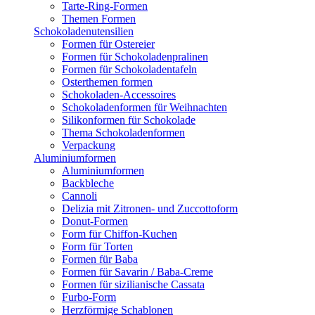
Tarte-Ring-Formen
Themen Formen
Schokoladenutensilien
Formen für Ostereier
Formen für Schokoladenpralinen
Formen für Schokoladentafeln
Osterthemen formen
Schokoladen-Accessoires
Schokoladenformen für Weihnachten
Silikonformen für Schokolade
Thema Schokoladenformen
Verpackung
Aluminiumformen
Aluminiumformen
Backbleche
Cannoli
Delizia mit Zitronen- und Zuccottoform
Donut-Formen
Form für Chiffon-Kuchen
Form für Torten
Formen für Baba
Formen für Savarin / Baba-Creme
Formen für sizilianische Cassata
Furbo-Form
Herzförmige Schablonen