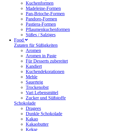
Kuchenformen
Madeleine-Formen
Pan-Brioche-Formen
Pandoro-Formen
Pastiera-Formen
Pflaumenkuchenformen
Süßes / Salziges
Food
Zutaten für Süßigkeiten
Aromen
Aromen in Paste
Für Desserts zubereitet
Kandiert
Kuchendekorationen
Mehle
Sauerteig
Trockenobst
Vari Lebensmittel
Zucker und Süßstoffe
Schokolade
Dragees
Dunkle Schokolade
Kakao
Kakaobutter
Kekse