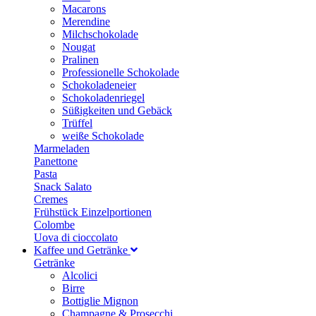
Macarons
Merendine
Milchschokolade
Nougat
Pralinen
Professionelle Schokolade
Schokoladeneier
Schokoladenriegel
Süßigkeiten und Gebäck
Trüffel
weiße Schokolade
Marmeladen
Panettone
Pasta
Snack Salato
Cremes
Frühstück Einzelportionen
Colombe
Uova di cioccolato
Kaffee und Getränke
Getränke
Alcolici
Birre
Bottiglie Mignon
Champagne & Prosecchi