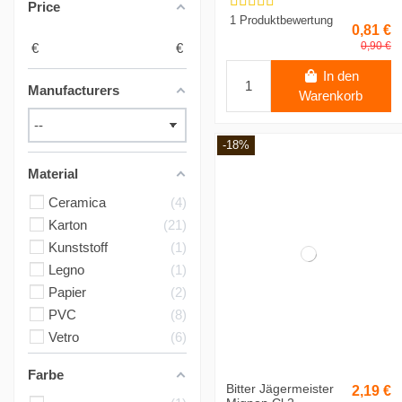
Price
1 Produktbewertung
0,81 €
0,90 €
€
€
In den
Manufacturers
Warenkorb
-18%
Material
Ceramica
4
Karton
21
Kunststoff
1
Legno
1
Papier
2
PVC
8
Vetro
6
Farbe
Bitter Jägermeister
2,19 €