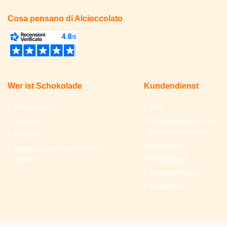
Cosa pensano di Alcioccolato
Wer ist Schokolade
Kundendienst
Wer wir sind
Hilfe
Sitemap
Rücksendungen und
Rückerstattungen
Kontakt
Zahlungen
Ingrosso per Rivenditori ed
operatori
Sendungen
Häufige Fragen
Anmelden