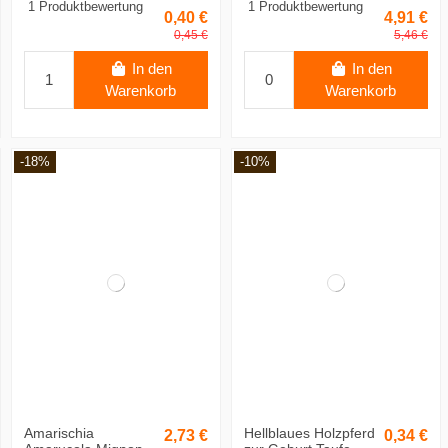
1 Produktbewertung
1 Produktbewertung
0,40 €
4,91 €
0,45 €
5,46 €
In den
In den
Warenkorb
Warenkorb
-18%
-10%
Amarischia
Hellblaues Holzpferd
2,73 €
0,34 €