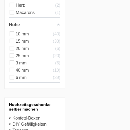
Herz
2
Macarons
1
Höhe
10 mm
40
15 mm
33
20 mm
6
25 mm
20
3 mm
6
40 mm
19
6 mm
39
Hochzeitsgeschenke
selber machen
Konfetti-Boxen
DIY Gefälligkeiten