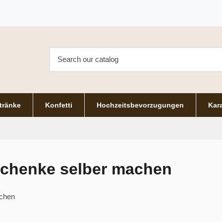
tränke
Konfetti
Hochzeitsbevorzugungen
Kara
chenke selber machen
achen