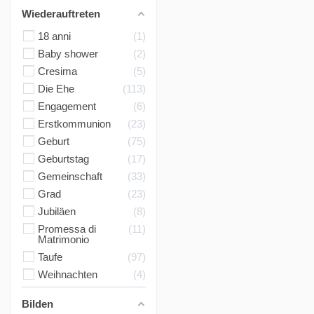
Wiederauftreten
18 anni
1
Baby shower
2
Cresima
5
Die Ehe
113
Engagement
6
Erstkommunion
23
Geburt
75
Geburtstag
17
Gemeinschaft
33
Grad
23
Jubiläen
8
Promessa di
11
Matrimonio
Taufe
97
Weihnachten
4
Bilden