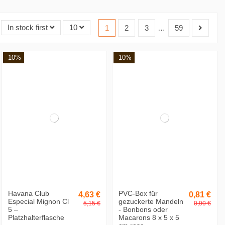
In stock first
10
1
2
3
…
59
-10%
-10%
Havana Club
PVC-Box für
4,63 €
0,81 €
Especial Mignon Cl
gezuckerte Mandeln
5,15 €
0,90 €
5 –
- Bonbons oder
Platzhalterflasche
Macarons 8 x 5 x 5