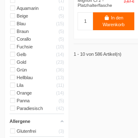
Mignon Cl 2 -
1
2,67 €
Platzhalterflasche
Aquamarin
1
Beige
5
In den
Blau
15
Warenkorb
Braun
5
Corallo
5
Fuchsie
10
1 - 10 von 586 Artikel(n)
Gelb
14
Gold
23
Grün
36
Hellblau
13
Lila
11
Orange
14
Panna
5
Paradiesisch
42
Allergene
Glutenfrei
3