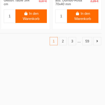
Geburt Taufe 3x4
ass. Dumbo-Rosa
0,37 €
2,26 €
cm
70x40 mm
In den
In den
Warenkorb
Warenkorb
1
2
3
…
59