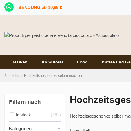
SENDUNG ab 10,89 €
Marken
Konditorei
Food
Kaffee und Ge
Startseite
Hochzeitsgeschenke selber machen
Hochzeitsges
Filtern nach
In stock
181
Hochzeitsgeschenke selber m
Kategorien
Leggi di più