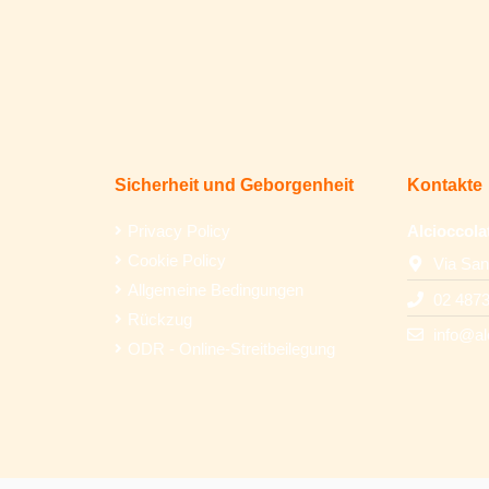
Sicherheit und Geborgenheit
Kontakte
Privacy Policy
Alcioccola
Cookie Policy
Via San
Allgemeine Bedingungen
02 487
Rückzug
info@al
ODR - Online-Streitbeilegung