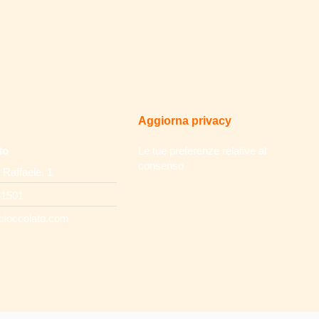
Aggiorna privacy
to
Le tue preferenze relative al
consenso
 Raffaele, 1
31501
cioccolato.com