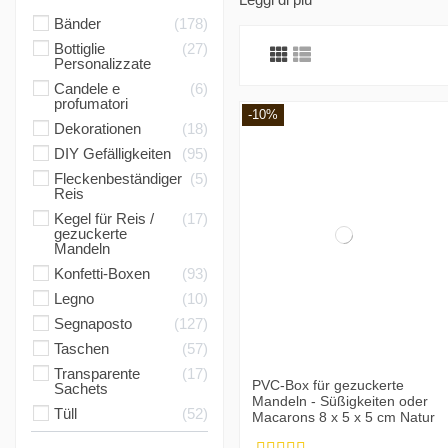
Bänder
178
Bottiglie
27
Personalizzate
Candele e
6
profumatori
-10%
Dekorationen
18
DIY Gefälligkeiten
95
Fleckenbeständiger
5
Reis
Kegel für Reis /
17
gezuckerte
Mandeln
Konfetti-Boxen
93
Legno
10
Segnaposto
127
Taschen
57
Transparente
17
PVC-Box für gezuckerte
Sachets
Mandeln - Süßigkeiten oder
Tüll
52
Macarons 8 x 5 x 5 cm Natur