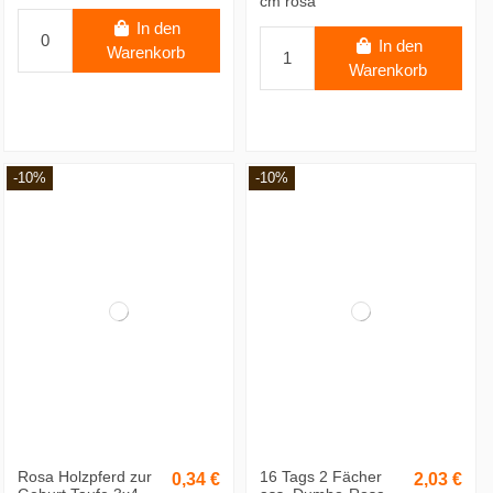
cm rosa
In den
In den
Warenkorb
Warenkorb
-10%
-10%
Rosa Holzpferd zur
16 Tags 2 Fächer
0,34 €
2,03 €