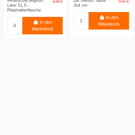
Amarucola Mignon
zur Geburt Taufe
3,33 €
0,37 €
Likör CL 5 -
3x4 cm
Platzhalterflasche
In den
In den
Warenkorb
Warenkorb