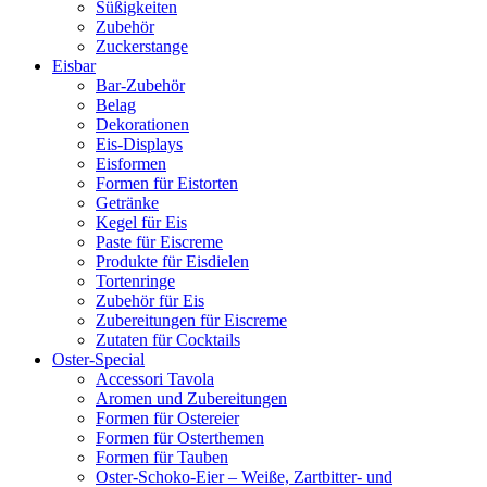
Süßigkeiten
Zubehör
Zuckerstange
Eisbar
Bar-Zubehör
Belag
Dekorationen
Eis-Displays
Eisformen
Formen für Eistorten
Getränke
Kegel für Eis
Paste für Eiscreme
Produkte für Eisdielen
Tortenringe
Zubehör für Eis
Zubereitungen für Eiscreme
Zutaten für Cocktails
Oster-Special
Accessori Tavola
Aromen und Zubereitungen
Formen für Ostereier
Formen für Osterthemen
Formen für Tauben
Oster-Schoko-Eier – Weiße, Zartbitter- und