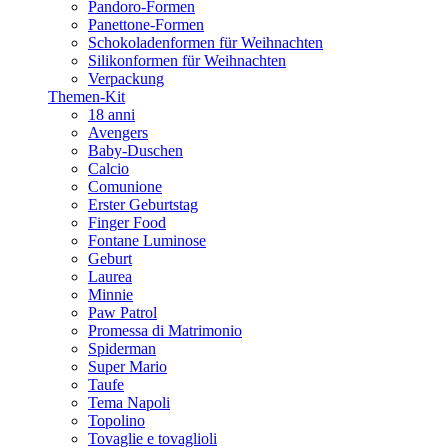
Pandoro-Formen
Panettone-Formen
Schokoladenformen für Weihnachten
Silikonformen für Weihnachten
Verpackung
Themen-Kit
18 anni
Avengers
Baby-Duschen
Calcio
Comunione
Erster Geburtstag
Finger Food
Fontane Luminose
Geburt
Laurea
Minnie
Paw Patrol
Promessa di Matrimonio
Spiderman
Super Mario
Taufe
Tema Napoli
Topolino
Tovaglie e tovaglioli