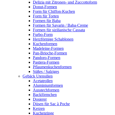
Delizia mit Zitronen- und Zuccottoform
Donut-Formen
Form für Chiffon-Kuchen
Form für Torten
Formen für Baba
Formen für Savarin / Baba-Creme
Formen für sizilianische Cassata
Furbo-Form
Herzförmige Schablonen
Kuchenformen
Madeleine-Formen
Pan-Brioche-Formen
Pandoro-Formen
Pastiera-Formen
Pflaumenkuchenformen
Süßes / Salziges
Gebäck Utensilien
Acetatrollen
Aluminiumformen
Ausstechformen
Backförmchen
Dosierer
Düsen für Sac à Poche
Kerzen
Kuchenringe