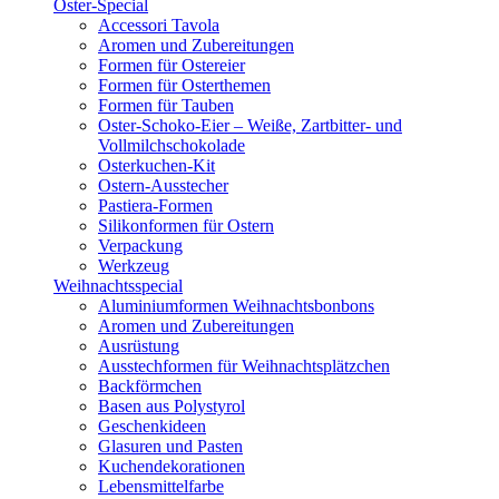
Oster-Special
Accessori Tavola
Aromen und Zubereitungen
Formen für Ostereier
Formen für Osterthemen
Formen für Tauben
Oster-Schoko-Eier – Weiße, Zartbitter- und
Vollmilchschokolade
Osterkuchen-Kit
Ostern-Ausstecher
Pastiera-Formen
Silikonformen für Ostern
Verpackung
Werkzeug
Weihnachtsspecial
Aluminiumformen Weihnachtsbonbons
Aromen und Zubereitungen
Ausrüstung
Ausstechformen für Weihnachtsplätzchen
Backförmchen
Basen aus Polystyrol
Geschenkideen
Glasuren und Pasten
Kuchendekorationen
Lebensmittelfarbe