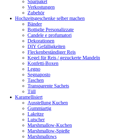
Sparpaket
Verkostungen
Zubehör
Hochzeitsgeschenke selber machen
Bänder
Bottiglie Personalizzate
Candele e profumatori
Dekorationen
DIY Gefälligkeiten
Fleckenbeständiger Reis
Kegel für Reis / gezuckerte Mandeln
Konfetti-Boxen
Legno
Segnaposto
Taschen
Transparente Sachets
Tüll
Karamellisiert
Ausstellung Kuchen
Gummiartig
Lakritze
Lutscher
Marshmallow-Kuchen
Marshmallow-Spieße
Marshmallows