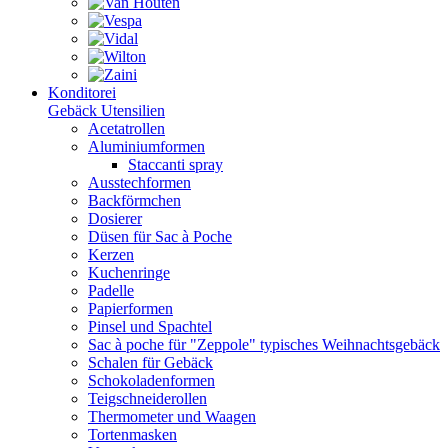
Konditorei
Gebäck Utensilien
Acetatrollen
Aluminiumformen
Staccanti spray
Ausstechformen
Backförmchen
Dosierer
Düsen für Sac à Poche
Kerzen
Kuchenringe
Padelle
Papierformen
Pinsel und Spachtel
Sac à poche für "Zeppole" typisches Weihnachtsgebäck
Schalen für Gebäck
Schokoladenformen
Teigschneiderollen
Thermometer und Waagen
Tortenmasken