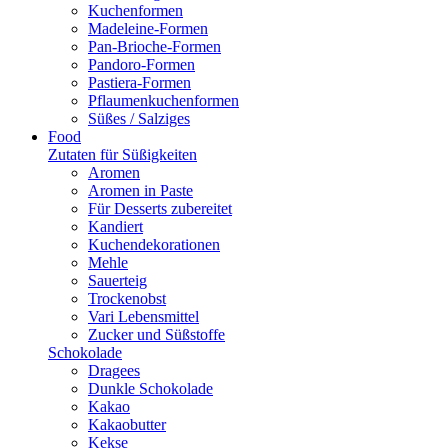
Kuchenformen
Madeleine-Formen
Pan-Brioche-Formen
Pandoro-Formen
Pastiera-Formen
Pflaumenkuchenformen
Süßes / Salziges
Food
Zutaten für Süßigkeiten
Aromen
Aromen in Paste
Für Desserts zubereitet
Kandiert
Kuchendekorationen
Mehle
Sauerteig
Trockenobst
Vari Lebensmittel
Zucker und Süßstoffe
Schokolade
Dragees
Dunkle Schokolade
Kakao
Kakaobutter
Kekse