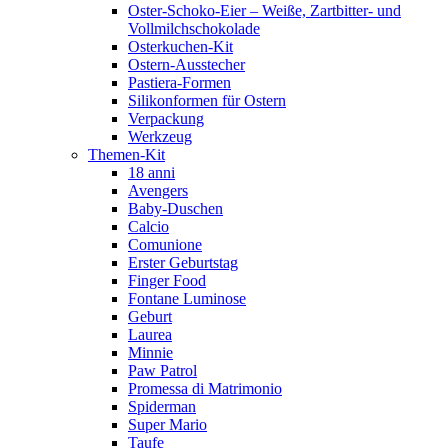
Oster-Schoko-Eier – Weiße, Zartbitter- und
Vollmilchschokolade
Osterkuchen-Kit
Ostern-Ausstecher
Pastiera-Formen
Silikonformen für Ostern
Verpackung
Werkzeug
Themen-Kit
18 anni
Avengers
Baby-Duschen
Calcio
Comunione
Erster Geburtstag
Finger Food
Fontane Luminose
Geburt
Laurea
Minnie
Paw Patrol
Promessa di Matrimonio
Spiderman
Super Mario
Taufe