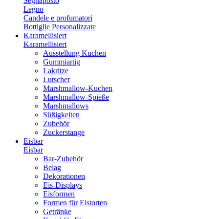
Segnaposto
Legno
Candele e profumatori
Bottiglie Personalizzate
Karamellisiert
Karamellisiert
Ausstellung Kuchen
Gummiartig
Lakritze
Lutscher
Marshmallow-Kuchen
Marshmallow-Spieße
Marshmallows
Süßigkeiten
Zubehör
Zuckerstange
Eisbar
Eisbar
Bar-Zubehör
Belag
Dekorationen
Eis-Displays
Eisformen
Formen für Eistorten
Getränke