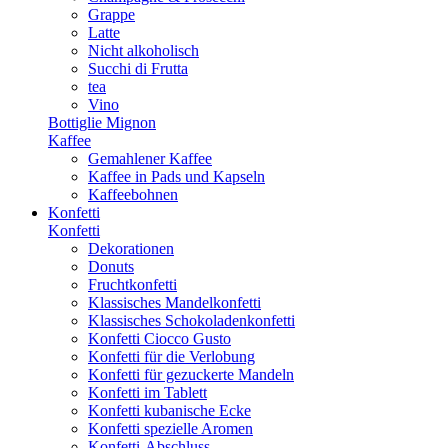
Grappe
Latte
Nicht alkoholisch
Succhi di Frutta
tea
Vino
Bottiglie Mignon
Kaffee
Gemahlener Kaffee
Kaffee in Pads und Kapseln
Kaffeebohnen
Konfetti
Konfetti
Dekorationen
Donuts
Fruchtkonfetti
Klassisches Mandelkonfetti
Klassisches Schokoladenkonfetti
Konfetti Ciocco Gusto
Konfetti für die Verlobung
Konfetti für gezuckerte Mandeln
Konfetti im Tablett
Konfetti kubanische Ecke
Konfetti spezielle Aromen
Konfetti-Abschluss