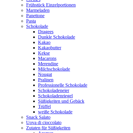
Frühstück Einzelportionen
Marmeladen
Panettone
Pasta
Schokolade
Dragees
Dunkle Schokolade
Kakao
Kakaobutter
Kekse
Macarons
Merendine
Milchschokolade
Nougat
Pralinen
Professionelle Schokolade
Schokoladeneier
Schokoladenriegel
Süßigkeiten und Gebäck
Trüffel
weiße Schokolade
Snack Salato
Uova di cioccolato
Zutaten für Süßigkeiten