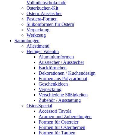
Vollmilchschokolade
Osterkuchen-Kit
Ostern-Ausstecher
Pastiera-Formen
Silikonformen für Ostern
Verpackung
Werkzeug
Sammlungen
Allestimenti
Heiliger Valentin
Aluminiumformen
Ausstecher / Ausstecher
Backförmchen
Dekorationen / Kuchendesign
Formen aus Polycarbonat
Geschenkideen
Verpackung
Verschiedene Süßigkeiten
Zubehör / Ausstattung
Oster-Special
Accessori Tavola
Aromen und Zubereitungen
Formen für Ostereier
Formen für Osterthemen
Formen für Tauben