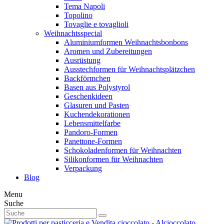
Tema Napoli
Topolino
Tovaglie e tovaglioli
Weihnachtsspecial
Aluminiumformen Weihnachtsbonbons
Aromen und Zubereitungen
Ausrüstung
Ausstechformen für Weihnachtsplätzchen
Backförmchen
Basen aus Polystyrol
Geschenkideen
Glasuren und Pasten
Kuchendekorationen
Lebensmittelfarbe
Pandoro-Formen
Panettone-Formen
Schokoladenformen für Weihnachten
Silikonformen für Weihnachten
Verpackung
Blog
Menu
Suche