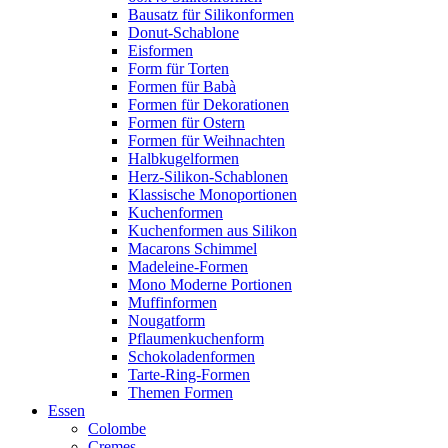
Bausatz für Silikonformen
Donut-Schablone
Eisformen
Form für Torten
Formen für Babà
Formen für Dekorationen
Formen für Ostern
Formen für Weihnachten
Halbkugelformen
Herz-Silikon-Schablonen
Klassische Monoportionen
Kuchenformen
Kuchenformen aus Silikon
Macarons Schimmel
Madeleine-Formen
Mono Moderne Portionen
Muffinformen
Nougatform
Pflaumenkuchenform
Schokoladenformen
Tarte-Ring-Formen
Themen Formen
Essen
Colombe
Cremes