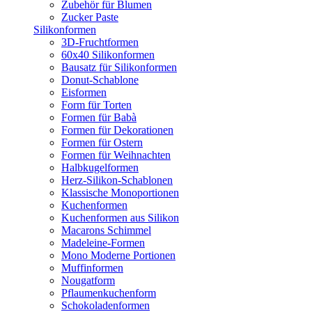
Zubehör für Blumen
Zucker Paste
Silikonformen
3D-Fruchtformen
60x40 Silikonformen
Bausatz für Silikonformen
Donut-Schablone
Eisformen
Form für Torten
Formen für Babà
Formen für Dekorationen
Formen für Ostern
Formen für Weihnachten
Halbkugelformen
Herz-Silikon-Schablonen
Klassische Monoportionen
Kuchenformen
Kuchenformen aus Silikon
Macarons Schimmel
Madeleine-Formen
Mono Moderne Portionen
Muffinformen
Nougatform
Pflaumenkuchenform
Schokoladenformen