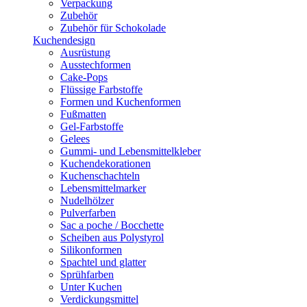
Verpackung
Zubehör
Zubehör für Schokolade
Kuchendesign
Ausrüstung
Ausstechformen
Cake-Pops
Flüssige Farbstoffe
Formen und Kuchenformen
Fußmatten
Gel-Farbstoffe
Gelees
Gummi- und Lebensmittelkleber
Kuchendekorationen
Kuchenschachteln
Lebensmittelmarker
Nudelhölzer
Pulverfarben
Sac a poche / Bocchette
Scheiben aus Polystyrol
Silikonformen
Spachtel und glatter
Sprühfarben
Unter Kuchen
Verdickungsmittel