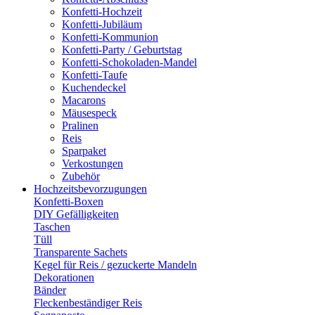
Konfetti-Hochzeit
Konfetti-Jubiläum
Konfetti-Kommunion
Konfetti-Party / Geburtstag
Konfetti-Schokoladen-Mandel
Konfetti-Taufe
Kuchendeckel
Macarons
Mäusespeck
Pralinen
Reis
Sparpaket
Verkostungen
Zubehör
Hochzeitsbevorzugungen
Konfetti-Boxen
DIY Gefälligkeiten
Taschen
Tüll
Transparente Sachets
Kegel für Reis / gezuckerte Mandeln
Dekorationen
Bänder
Fleckenbeständiger Reis