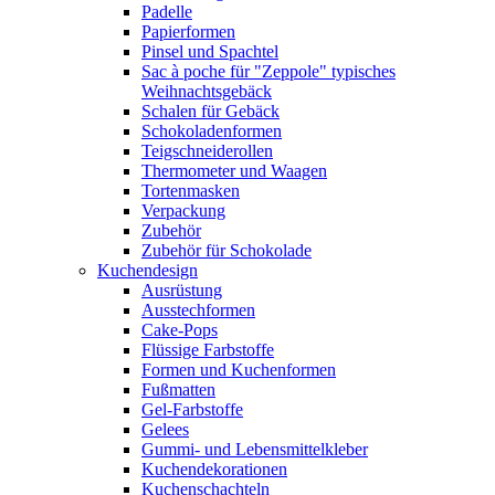
Padelle
Papierformen
Pinsel und Spachtel
Sac à poche für "Zeppole" typisches
Weihnachtsgebäck
Schalen für Gebäck
Schokoladenformen
Teigschneiderollen
Thermometer und Waagen
Tortenmasken
Verpackung
Zubehör
Zubehör für Schokolade
Kuchendesign
Ausrüstung
Ausstechformen
Cake-Pops
Flüssige Farbstoffe
Formen und Kuchenformen
Fußmatten
Gel-Farbstoffe
Gelees
Gummi- und Lebensmittelkleber
Kuchendekorationen
Kuchenschachteln