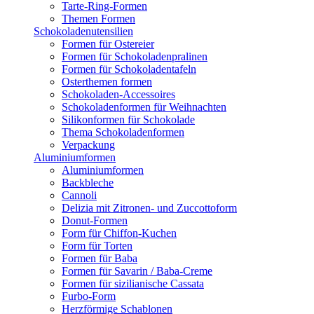
Tarte-Ring-Formen
Themen Formen
Schokoladenutensilien
Formen für Ostereier
Formen für Schokoladenpralinen
Formen für Schokoladentafeln
Osterthemen formen
Schokoladen-Accessoires
Schokoladenformen für Weihnachten
Silikonformen für Schokolade
Thema Schokoladenformen
Verpackung
Aluminiumformen
Aluminiumformen
Backbleche
Cannoli
Delizia mit Zitronen- und Zuccottoform
Donut-Formen
Form für Chiffon-Kuchen
Form für Torten
Formen für Baba
Formen für Savarin / Baba-Creme
Formen für sizilianische Cassata
Furbo-Form
Herzförmige Schablonen