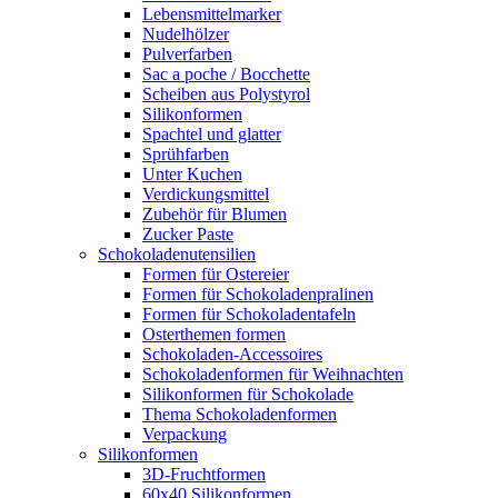
Lebensmittelmarker
Nudelhölzer
Pulverfarben
Sac a poche / Bocchette
Scheiben aus Polystyrol
Silikonformen
Spachtel und glatter
Sprühfarben
Unter Kuchen
Verdickungsmittel
Zubehör für Blumen
Zucker Paste
Schokoladenutensilien
Formen für Ostereier
Formen für Schokoladenpralinen
Formen für Schokoladentafeln
Osterthemen formen
Schokoladen-Accessoires
Schokoladenformen für Weihnachten
Silikonformen für Schokolade
Thema Schokoladenformen
Verpackung
Silikonformen
3D-Fruchtformen
60x40 Silikonformen