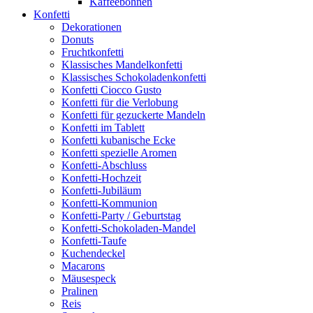
Kaffeebohnen
Konfetti
Dekorationen
Donuts
Fruchtkonfetti
Klassisches Mandelkonfetti
Klassisches Schokoladenkonfetti
Konfetti Ciocco Gusto
Konfetti für die Verlobung
Konfetti für gezuckerte Mandeln
Konfetti im Tablett
Konfetti kubanische Ecke
Konfetti spezielle Aromen
Konfetti-Abschluss
Konfetti-Hochzeit
Konfetti-Jubiläum
Konfetti-Kommunion
Konfetti-Party / Geburtstag
Konfetti-Schokoladen-Mandel
Konfetti-Taufe
Kuchendeckel
Macarons
Mäusespeck
Pralinen
Reis