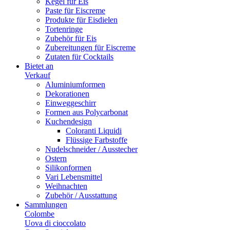
Kegel für Eis
Paste für Eiscreme
Produkte für Eisdielen
Tortenringe
Zubehör für Eis
Zubereitungen für Eiscreme
Zutaten für Cocktails
Bietet an
Verkauf
Aluminiumformen
Dekorationen
Einweggeschirr
Formen aus Polycarbonat
Kuchendesign
Coloranti Liquidi
Flüssige Farbstoffe
Nudelschneider / Ausstecher
Ostern
Silikonformen
Vari Lebensmittel
Weihnachten
Zubehör / Ausstattung
Sammlungen
Colombe
Uova di cioccolato