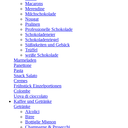
Macarons
Merendine
Milchschokolade
Nougat
Pralinen
Professionelle Schokolade
Schokoladeneier
Schokoladenriegel
Süßigkeiten und Gebäck
Trüffel
weiße Schokolade
Marmeladen
Panettone
Pasta
Snack Salato
Cremes
Frühstück Einzelportionen
Colombe
Uova di cioccolato
Kaffee und Getränke
Getränke
Alcolici
Birre
Bottiglie Mignon
Champagne & Prosecchi