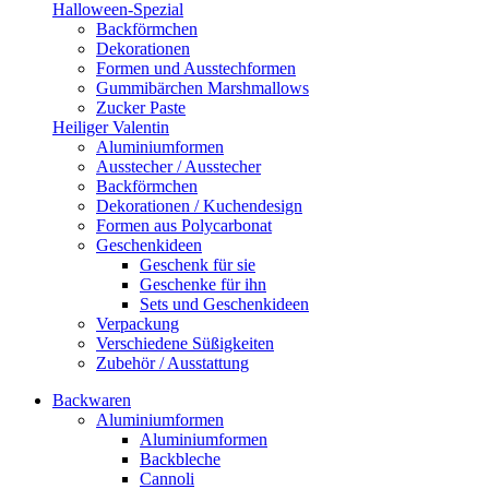
Halloween-Spezial
Backförmchen
Dekorationen
Formen und Ausstechformen
Gummibärchen Marshmallows
Zucker Paste
Heiliger Valentin
Aluminiumformen
Ausstecher / Ausstecher
Backförmchen
Dekorationen / Kuchendesign
Formen aus Polycarbonat
Geschenkideen
Geschenk für sie
Geschenke für ihn
Sets und Geschenkideen
Verpackung
Verschiedene Süßigkeiten
Zubehör / Ausstattung
Backwaren
Aluminiumformen
Aluminiumformen
Backbleche
Cannoli