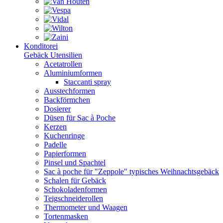
Konditorei
Gebäck Utensilien
Acetatrollen
Aluminiumformen
Staccanti spray
Ausstechformen
Backförmchen
Dosierer
Düsen für Sac à Poche
Kerzen
Kuchenringe
Padelle
Papierformen
Pinsel und Spachtel
Sac à poche für "Zeppole" typisches Weihnachtsgebäck
Schalen für Gebäck
Schokoladenformen
Teigschneiderollen
Thermometer und Waagen
Tortenmasken