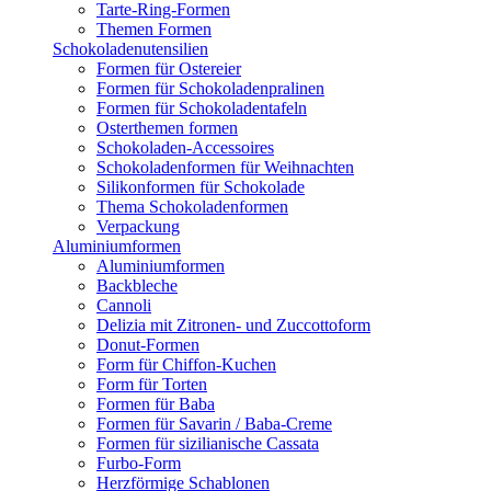
Tarte-Ring-Formen
Themen Formen
Schokoladenutensilien
Formen für Ostereier
Formen für Schokoladenpralinen
Formen für Schokoladentafeln
Osterthemen formen
Schokoladen-Accessoires
Schokoladenformen für Weihnachten
Silikonformen für Schokolade
Thema Schokoladenformen
Verpackung
Aluminiumformen
Aluminiumformen
Backbleche
Cannoli
Delizia mit Zitronen- und Zuccottoform
Donut-Formen
Form für Chiffon-Kuchen
Form für Torten
Formen für Baba
Formen für Savarin / Baba-Creme
Formen für sizilianische Cassata
Furbo-Form
Herzförmige Schablonen