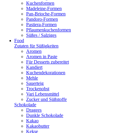
Kuchenformen
Madeleine-Formen
Pan-Brioche-Formen
Pandoro-Formen
Pastiera-Formen
Pflaumenkuchenformen
Süßes / Salziges
Food
Zutaten für Süßigkeiten
Aromen
Aromen in Paste
Für Desserts zubereitet
Kandiert
Kuchendekorationen
Mehle
Sauerteig
Trockenobst
Vari Lebensmittel
Zucker und Süßstoffe
Schokolade
Dragees
Dunkle Schokolade
Kakao
Kakaobutter
Kekse