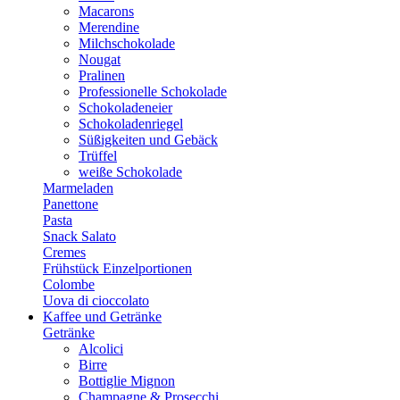
Macarons
Merendine
Milchschokolade
Nougat
Pralinen
Professionelle Schokolade
Schokoladeneier
Schokoladenriegel
Süßigkeiten und Gebäck
Trüffel
weiße Schokolade
Marmeladen
Panettone
Pasta
Snack Salato
Cremes
Frühstück Einzelportionen
Colombe
Uova di cioccolato
Kaffee und Getränke
Getränke
Alcolici
Birre
Bottiglie Mignon
Champagne & Prosecchi