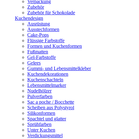
Verpackung
Zubehör
Zubehör für Schokolade
Kuchendesign
Ausrüstung
Ausstechformen
Cake-Pops
Flüssige Farbstoffe
Formen und Kuchenformen
Fußmatten
Gel-Farbstoffe
Gelees
Gummi- und Lebensmittelkleber
Kuchendekorationen
Kuchenschachteln
Lebensmittelmarker
Nudelhölzer
Pulverfarben
Sac a poche / Bocchette
Scheiben aus Polystyrol
Silikonformen
Spachtel und glatter
Sprühfarben
Unter Kuchen
Verdickungsmittel