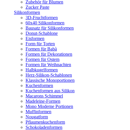
Zubehör für Blumen
Zucker Paste
Silikonformen
3D-Fruchtformen
60x40 Silikonformen
Bausatz für Silikonformen
Donut-Schablone
Eisformen
Form für Torten
Formen für Babà
Formen für Dekorationen
Formen für Ostern
Formen für Weihnachten
Halbkugelformen
Herz-Silikon-Schablonen
Klassische Monoportionen
Kuchenformen
Kuchenformen aus Silikon
Macarons Schimmel
Madeleine-Formen
Mono Moderne Portionen
Muffinformen
Nougatform
Pflaumenkuchenform
Schokoladenformen