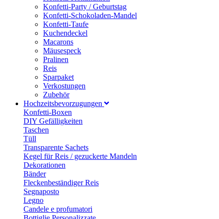
Konfetti-Party / Geburtstag
Konfetti-Schokoladen-Mandel
Konfetti-Taufe
Kuchendeckel
Macarons
Mäusespeck
Pralinen
Reis
Sparpaket
Verkostungen
Zubehör
Hochzeitsbevorzugungen
Konfetti-Boxen
DIY Gefälligkeiten
Taschen
Tüll
Transparente Sachets
Kegel für Reis / gezuckerte Mandeln
Dekorationen
Bänder
Fleckenbeständiger Reis
Segnaposto
Legno
Candele e profumatori
Bottiglie Personalizzate