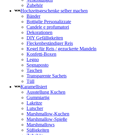
Zubehör
Hochzeitsgeschenke selber machen
Bänder
Bottiglie Personalizzate
Candele e profumatori
Dekorationen
DIY Gefälligkeiten
Fleckenbeständiger Reis
Kegel für Reis / gezuckerte Mandeln
Konfetti-Boxen
Legno
Segnaposto
Taschen
Transparente Sachets
Tüll
Karamellisiert
Ausstellung Kuchen
Gummiartig
Lakritze
Lutscher
Marshmallow-Kuchen
Marshmallow-Spieße
Marshmallows
Süßigkeiten