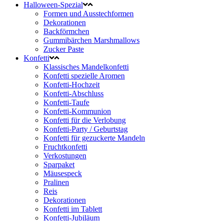
Halloween-Spezial
Formen und Ausstechformen
Dekorationen
Backförmchen
Gummibärchen Marshmallows
Zucker Paste
Konfetti
Klassisches Mandelkonfetti
Konfetti spezielle Aromen
Konfetti-Hochzeit
Konfetti-Abschluss
Konfetti-Taufe
Konfetti-Kommunion
Konfetti für die Verlobung
Konfetti-Party / Geburtstag
Konfetti für gezuckerte Mandeln
Fruchtkonfetti
Verkostungen
Sparpaket
Mäusespeck
Pralinen
Reis
Dekorationen
Konfetti im Tablett
Konfetti-Jubiläum