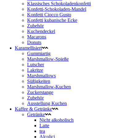
Klassisches Schokoladenkonfetti
Konfetti-Schokoladen-Mandel
Konfetti Ciocco Gusto
Konfetti kubanische Ecke
Zubehör
Kuchendeckel
Macarons
Donuts
Karamellisiert
Gummiartig
Marshmallow-Spieße
Lutscher
Lakritze
Marshmallows
Süßigkeiten
Marshmallow-Kuchen
Zuckerstange
Zubehör
Ausstellung Kuchen
Kaffee & Getränke
Getränke
Nicht alkoholisch
Latte
tea
Alcolici