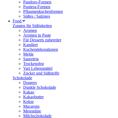
Pandoro-Formen
Pastiera-Formen
Pflaumenkuchenformen
Süßes / Salziges
Food
Zutaten für Süßigkeiten
Aromen
Aromen in Paste
Für Desserts zubereitet
Kandiert
Kuchendekorationen
Mehle
Sauerteig
Trockenobst
Vari Lebensmittel
Zucker und Süßstoffe
Schokolade
Dragees
Dunkle Schokolade
Kakao
Kakaobutter
Kekse
Macarons
Merendine
Milchschokolade