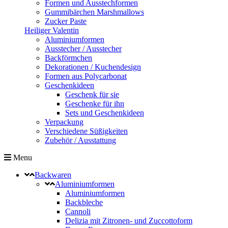
Formen und Ausstechformen
Gummibärchen Marshmallows
Zucker Paste
Heiliger Valentin
Aluminiumformen
Ausstecher / Ausstecher
Backförmchen
Dekorationen / Kuchendesign
Formen aus Polycarbonat
Geschenkideen
Geschenk für sie
Geschenke für ihn
Sets und Geschenkideen
Verpackung
Verschiedene Süßigkeiten
Zubehör / Ausstattung
Menu
Backwaren
Aluminiumformen
Aluminiumformen
Backbleche
Cannoli
Delizia mit Zitronen- und Zuccottoform