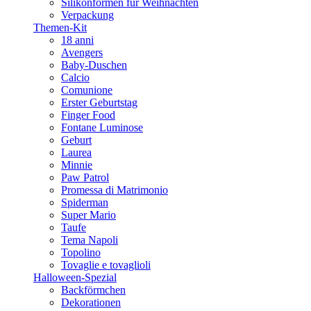
Silikonformen für Weihnachten
Verpackung
Themen-Kit
18 anni
Avengers
Baby-Duschen
Calcio
Comunione
Erster Geburtstag
Finger Food
Fontane Luminose
Geburt
Laurea
Minnie
Paw Patrol
Promessa di Matrimonio
Spiderman
Super Mario
Taufe
Tema Napoli
Topolino
Tovaglie e tovaglioli
Halloween-Spezial
Backförmchen
Dekorationen