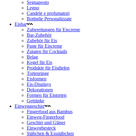
Segnaposto
Legno
Candele e profumatori
Bottiglie Personalizzate
Eisbar
Zubereitungen für Eiscreme
Bar-Zubehör
Zubehör für Eis
Paste für Eiscreme
Zutaten für Cocktails
Belag
Kegel für Eis
Produkte für Eisdielen
Tortenringe
Eisformen
Eis-Displays
Dekorationen
Formen für Eistorten
Getränke
Einweggeschirr
Fingerfood aus Bambus
Einweg-Fingerfood
Geschirr und Gläser
Einwegbesteck
Stäbchen & Essstäbchen