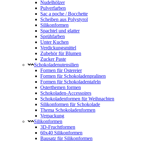
Nudelhölzer
Pulverfarben
Sac a poche / Bocchette
Scheiben aus Polystyrol
Silikonformen
Spachtel und glatter
Sprühfarben
Unter Kuchen
Verdickungsmittel
Zubehör für Blumen
Zucker Paste
Schokoladenutensilien
Formen für Ostereier
Formen für Schokoladenpralinen
Formen für Schokoladentafeln
Osterthemen formen
Schokoladen-Accessoires
Schokoladenformen für Weihnachten
Silikonformen für Schokolade
Thema Schokoladenformen
Verpackung
Silikonformen
3D-Fruchtformen
60x40 Silikonformen
Bausatz für Silikonformen