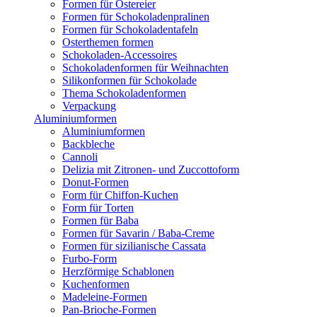
Formen für Ostereier
Formen für Schokoladenpralinen
Formen für Schokoladentafeln
Osterthemen formen
Schokoladen-Accessoires
Schokoladenformen für Weihnachten
Silikonformen für Schokolade
Thema Schokoladenformen
Verpackung
Aluminiumformen
Aluminiumformen
Backbleche
Cannoli
Delizia mit Zitronen- und Zuccottoform
Donut-Formen
Form für Chiffon-Kuchen
Form für Torten
Formen für Baba
Formen für Savarin / Baba-Creme
Formen für sizilianische Cassata
Furbo-Form
Herzförmige Schablonen
Kuchenformen
Madeleine-Formen
Pan-Brioche-Formen