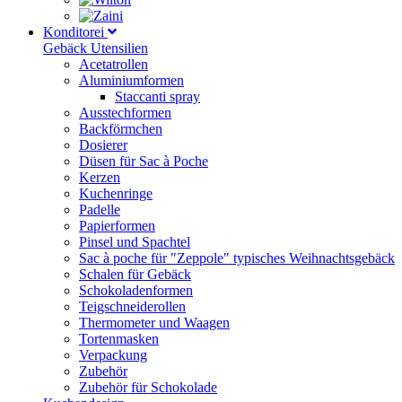
Konditorei
Gebäck Utensilien
Acetatrollen
Aluminiumformen
Staccanti spray
Ausstechformen
Backförmchen
Dosierer
Düsen für Sac à Poche
Kerzen
Kuchenringe
Padelle
Papierformen
Pinsel und Spachtel
Sac à poche für "Zeppole" typisches Weihnachtsgebäck
Schalen für Gebäck
Schokoladenformen
Teigschneiderollen
Thermometer und Waagen
Tortenmasken
Verpackung
Zubehör
Zubehör für Schokolade