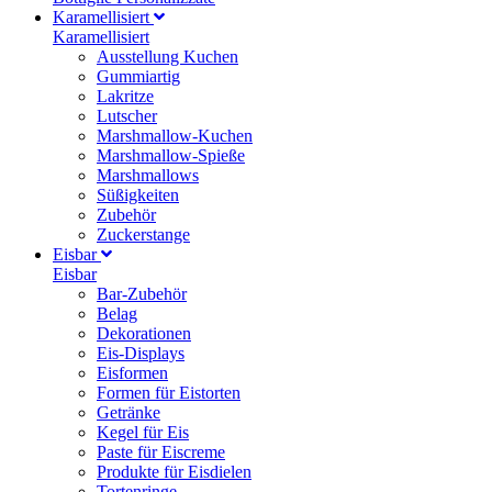
Karamellisiert
Karamellisiert
Ausstellung Kuchen
Gummiartig
Lakritze
Lutscher
Marshmallow-Kuchen
Marshmallow-Spieße
Marshmallows
Süßigkeiten
Zubehör
Zuckerstange
Eisbar
Eisbar
Bar-Zubehör
Belag
Dekorationen
Eis-Displays
Eisformen
Formen für Eistorten
Getränke
Kegel für Eis
Paste für Eiscreme
Produkte für Eisdielen
Tortenringe