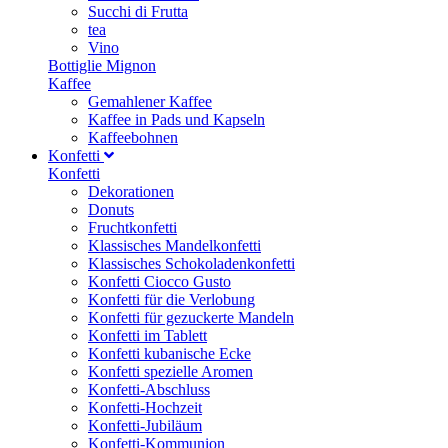
Succhi di Frutta
tea
Vino
Bottiglie Mignon
Kaffee
Gemahlener Kaffee
Kaffee in Pads und Kapseln
Kaffeebohnen
Konfetti
Konfetti
Dekorationen
Donuts
Fruchtkonfetti
Klassisches Mandelkonfetti
Klassisches Schokoladenkonfetti
Konfetti Ciocco Gusto
Konfetti für die Verlobung
Konfetti für gezuckerte Mandeln
Konfetti im Tablett
Konfetti kubanische Ecke
Konfetti spezielle Aromen
Konfetti-Abschluss
Konfetti-Hochzeit
Konfetti-Jubiläum
Konfetti-Kommunion