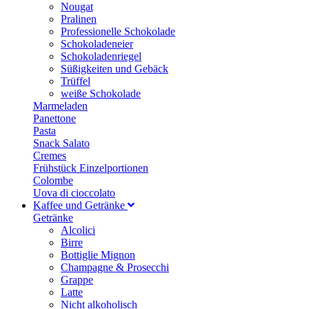
Nougat
Pralinen
Professionelle Schokolade
Schokoladeneier
Schokoladenriegel
Süßigkeiten und Gebäck
Trüffel
weiße Schokolade
Marmeladen
Panettone
Pasta
Snack Salato
Cremes
Frühstück Einzelportionen
Colombe
Uova di cioccolato
Kaffee und Getränke
Getränke
Alcolici
Birre
Bottiglie Mignon
Champagne & Prosecchi
Grappe
Latte
Nicht alkoholisch