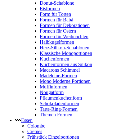
Donut-Schablone
Eisformen
Form für Torten
Formen für Babà
Formen für Dekorationen
Formen für Ostern
Formen für Weihnachten
Halbkugelformen
Herz-Silikon-Schablonen
Klassische Monoportionen
Kuchenformen
Kuchenformen aus Silikon
Macarons Schimmel
Madeleine-Formen
Mono Moderne Portionen
Muffinformen
Nougatform
Pflaumenkuchenform
Schokoladenformen
Tarte-Ring-Formen
Themen Formen
Essen
Colombe
Cremes
Frühstück Einzelportionen