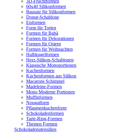
3D-Fruchtformen
60x40 Silikonformen
Bausatz für Silikonformen
Donut-Schablone
Eisformen
Form für Torten
Formen für Babà
Formen für Dekorationen
Formen für Ostern
Formen für Weihnachten
Halbkugelformen
Herz-Silikon-Schablonen
Klassische Monoportionen
Kuchenformen
Kuchenformen aus Silikon
Macarons Schimmel
Madeleine-Formen
Mono Moderne Portionen
Muffinformen
Nougatform
Pflaumenkuchenform
Schokoladenformen
Tarte-Ring-Formen
Themen Formen
Schokoladenutensilien