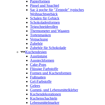
Papierformen
Pinsel und Spachtel
Sac à poche für "Zeppole" typisches
Weihnachtsgebäck
Schalen für Gebäck
Schokoladenformen
Teigschneiderollen
Thermometer und Waagen
Tortenmasken
Verpackung
Zubehör
Zubehör für Schokolade
Kuchendesign
Ausrüstung
Ausstechformen
Cake-Pops
Flüssige Farbstoffe
Formen und Kuchenformen
Fußmatten
Gel-Farbstoffe
Gelees
Gummi- und Lebensmittelkleber
Kuchendekorationen
Kuchenschachteln
Lebensmittelmarker