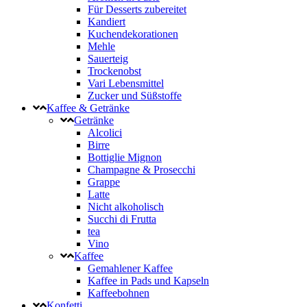
Für Desserts zubereitet
Kandiert
Kuchendekorationen
Mehle
Sauerteig
Trockenobst
Vari Lebensmittel
Zucker und Süßstoffe
Kaffee & Getränke
Getränke
Alcolici
Birre
Bottiglie Mignon
Champagne & Prosecchi
Grappe
Latte
Nicht alkoholisch
Succhi di Frutta
tea
Vino
Kaffee
Gemahlener Kaffee
Kaffee in Pads und Kapseln
Kaffeebohnen
Konfetti