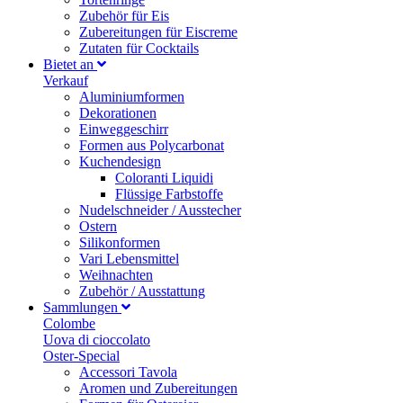
Zubehör für Eis
Zubereitungen für Eiscreme
Zutaten für Cocktails
Bietet an
Verkauf
Aluminiumformen
Dekorationen
Einweggeschirr
Formen aus Polycarbonat
Kuchendesign
Coloranti Liquidi
Flüssige Farbstoffe
Nudelschneider / Ausstecher
Ostern
Silikonformen
Vari Lebensmittel
Weihnachten
Zubehör / Ausstattung
Sammlungen
Colombe
Uova di cioccolato
Oster-Special
Accessori Tavola
Aromen und Zubereitungen