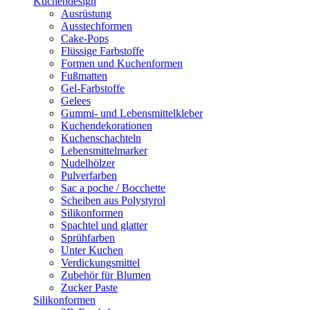
Kuchendesign
Ausrüstung
Ausstechformen
Cake-Pops
Flüssige Farbstoffe
Formen und Kuchenformen
Fußmatten
Gel-Farbstoffe
Gelees
Gummi- und Lebensmittelkleber
Kuchendekorationen
Kuchenschachteln
Lebensmittelmarker
Nudelhölzer
Pulverfarben
Sac a poche / Bocchette
Scheiben aus Polystyrol
Silikonformen
Spachtel und glatter
Sprühfarben
Unter Kuchen
Verdickungsmittel
Zubehör für Blumen
Zucker Paste
Silikonformen