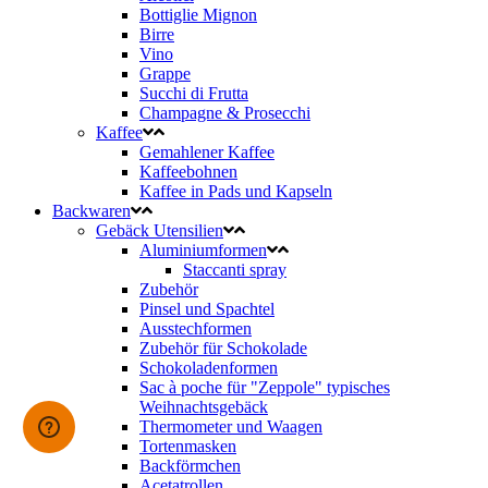
Bottiglie Mignon
Birre
Vino
Grappe
Succhi di Frutta
Champagne & Prosecchi
Kaffee
Gemahlener Kaffee
Kaffeebohnen
Kaffee in Pads und Kapseln
Backwaren
Gebäck Utensilien
Aluminiumformen
Staccanti spray
Zubehör
Pinsel und Spachtel
Ausstechformen
Zubehör für Schokolade
Schokoladenformen
Sac à poche für "Zeppole" typisches
Weihnachtsgebäck
Thermometer und Waagen
Tortenmasken
Backförmchen
Acetatrollen