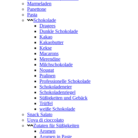
Marmeladen
Panettone
Pasta
Schokolade
Dragees
Dunkle Schokolade
Kakao
Kakaobutter
Kekse
Macarons
Merendine
Milchschokolade
Nougat
Pralinen
Professionelle Schokolade
Schokoladeneier
Schokoladenriegel
Süßigkeiten und Gebäck
Trüffel
weiße Schokolade
Snack Salato
Uova di cioccolato
Zutaten für Süßigkeiten
Aromen
Aromen in Paste