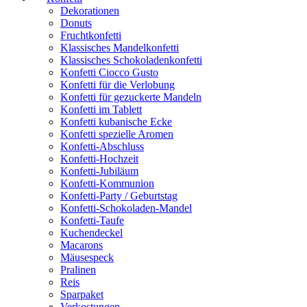
Dekorationen
Donuts
Fruchtkonfetti
Klassisches Mandelkonfetti
Klassisches Schokoladenkonfetti
Konfetti Ciocco Gusto
Konfetti für die Verlobung
Konfetti für gezuckerte Mandeln
Konfetti im Tablett
Konfetti kubanische Ecke
Konfetti spezielle Aromen
Konfetti-Abschluss
Konfetti-Hochzeit
Konfetti-Jubiläum
Konfetti-Kommunion
Konfetti-Party / Geburtstag
Konfetti-Schokoladen-Mandel
Konfetti-Taufe
Kuchendeckel
Macarons
Mäusespeck
Pralinen
Reis
Sparpaket
Verkostungen