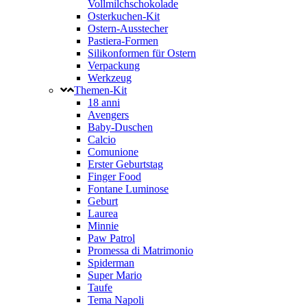
Vollmilchschokolade
Osterkuchen-Kit
Ostern-Ausstecher
Pastiera-Formen
Silikonformen für Ostern
Verpackung
Werkzeug
Themen-Kit
18 anni
Avengers
Baby-Duschen
Calcio
Comunione
Erster Geburtstag
Finger Food
Fontane Luminose
Geburt
Laurea
Minnie
Paw Patrol
Promessa di Matrimonio
Spiderman
Super Mario
Taufe
Tema Napoli