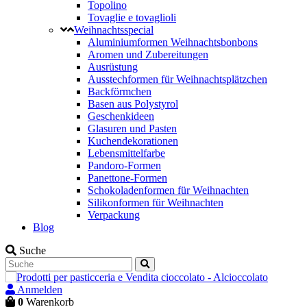
Topolino
Tovaglie e tovaglioli
Weihnachtsspecial
Aluminiumformen Weihnachtsbonbons
Aromen und Zubereitungen
Ausrüstung
Ausstechformen für Weihnachtsplätzchen
Backförmchen
Basen aus Polystyrol
Geschenkideen
Glasuren und Pasten
Kuchendekorationen
Lebensmittelfarbe
Pandoro-Formen
Panettone-Formen
Schokoladenformen für Weihnachten
Silikonformen für Weihnachten
Verpackung
Blog
Suche
Anmelden
0
Warenkorb