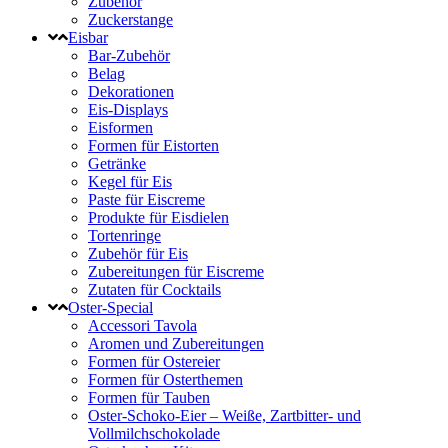
Zubehör
Zuckerstange
Eisbar
Bar-Zubehör
Belag
Dekorationen
Eis-Displays
Eisformen
Formen für Eistorten
Getränke
Kegel für Eis
Paste für Eiscreme
Produkte für Eisdielen
Tortenringe
Zubehör für Eis
Zubereitungen für Eiscreme
Zutaten für Cocktails
Oster-Special
Accessori Tavola
Aromen und Zubereitungen
Formen für Ostereier
Formen für Osterthemen
Formen für Tauben
Oster-Schoko-Eier – Weiße, Zartbitter- und
Vollmilchschokolade