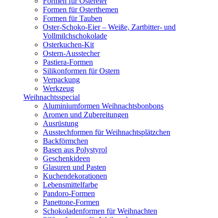
Formen für Ostereier
Formen für Osterthemen
Formen für Tauben
Oster-Schoko-Eier – Weiße, Zartbitter- und
Vollmilchschokolade
Osterkuchen-Kit
Ostern-Ausstecher
Pastiera-Formen
Silikonformen für Ostern
Verpackung
Werkzeug
Weihnachtsspecial
Aluminiumformen Weihnachtsbonbons
Aromen und Zubereitungen
Ausrüstung
Ausstechformen für Weihnachtsplätzchen
Backförmchen
Basen aus Polystyrol
Geschenkideen
Glasuren und Pasten
Kuchendekorationen
Lebensmittelfarbe
Pandoro-Formen
Panettone-Formen
Schokoladenformen für Weihnachten