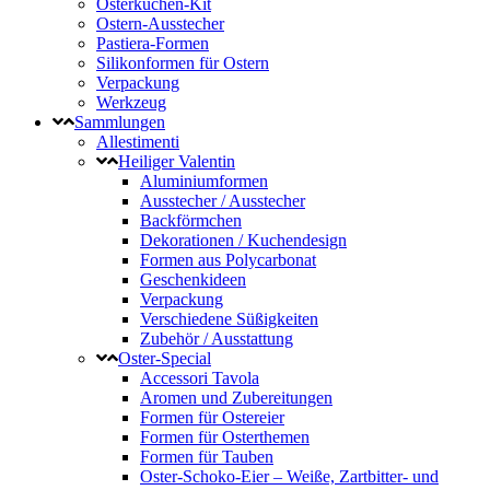
Osterkuchen-Kit
Ostern-Ausstecher
Pastiera-Formen
Silikonformen für Ostern
Verpackung
Werkzeug
Sammlungen
Allestimenti
Heiliger Valentin
Aluminiumformen
Ausstecher / Ausstecher
Backförmchen
Dekorationen / Kuchendesign
Formen aus Polycarbonat
Geschenkideen
Verpackung
Verschiedene Süßigkeiten
Zubehör / Ausstattung
Oster-Special
Accessori Tavola
Aromen und Zubereitungen
Formen für Ostereier
Formen für Osterthemen
Formen für Tauben
Oster-Schoko-Eier – Weiße, Zartbitter- und