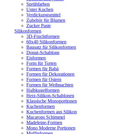
Sprühfarben
Unter Kuchen
Verdickungsmittel
Zubehör für Blumen
Zucker Paste
Silikonformen
3D-Fruchtformen
60x40 Silikonformen
Bausatz für Silikonformen
Donut-Schablone
Eisformen
Form für Torten
Formen für Babà
Formen für Dekorationen
Formen für Ostern
Formen für Weihnachten
Halbkugelformen
Herz-Silikon-Schablonen
Klassische Monoportionen
Kuchenformen
Kuchenformen aus Silikon
Macarons Schimmel
Madeleine-Formen
Mono Moderne Portionen
Muffinformen