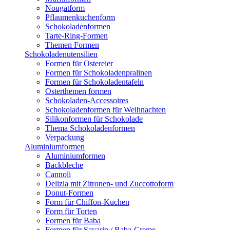
Nougatform
Pflaumenkuchenform
Schokoladenformen
Tarte-Ring-Formen
Themen Formen
Schokoladenutensilien
Formen für Ostereier
Formen für Schokoladenpralinen
Formen für Schokoladentafeln
Osterthemen formen
Schokoladen-Accessoires
Schokoladenformen für Weihnachten
Silikonformen für Schokolade
Thema Schokoladenformen
Verpackung
Aluminiumformen
Aluminiumformen
Backbleche
Cannoli
Delizia mit Zitronen- und Zuccottoform
Donut-Formen
Form für Chiffon-Kuchen
Form für Torten
Formen für Baba
Formen für Savarin / Baba-Creme