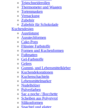
Teigschneiderollen
Thermometer und Waagen
Tortenmasken
Verpackung
Zubehör
Zubehör für Schokolade
Kuchendesign
Ausrüstung
Ausstechformen
Cake-Pops
Flüssige Farbstoffe
Formen und Kuchenformen
Fußmatten
Gel-Farbstoffe
Gelees
Gummi- und Lebensmittelkleber
Kuchendekorationen
Kuchenschachteln
Lebensmittelmarker
Nudelhölzer
Pulverfarben
Sac a poche / Bocchette
Scheiben aus Polystyrol
Silikonformen
Spachtel und glatter