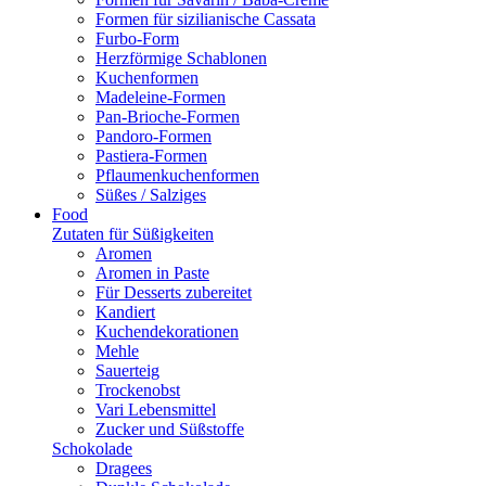
Formen für sizilianische Cassata
Furbo-Form
Herzförmige Schablonen
Kuchenformen
Madeleine-Formen
Pan-Brioche-Formen
Pandoro-Formen
Pastiera-Formen
Pflaumenkuchenformen
Süßes / Salziges
Food
Zutaten für Süßigkeiten
Aromen
Aromen in Paste
Für Desserts zubereitet
Kandiert
Kuchendekorationen
Mehle
Sauerteig
Trockenobst
Vari Lebensmittel
Zucker und Süßstoffe
Schokolade
Dragees