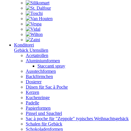
Konditorei
Gebäck Utensilien
Acetatrollen
Aluminiumformen
Staccanti spray
Ausstechformen
Backförmchen
Dosierer
Düsen für Sac à Poche
Kerzen
Kuchenringe
Padelle
Papierformen
Pinsel und Spachtel
Sac à poche für "Zeppole" typisches Weihnachtsgebäck
Schalen für Gebäck
Schokoladenformen