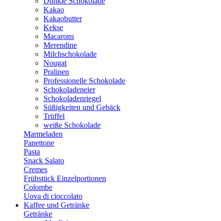
Dunkle Schokolade
Kakao
Kakaobutter
Kekse
Macarons
Merendine
Milchschokolade
Nougat
Pralinen
Professionelle Schokolade
Schokoladeneier
Schokoladenriegel
Süßigkeiten und Gebäck
Trüffel
weiße Schokolade
Marmeladen
Panettone
Pasta
Snack Salato
Cremes
Frühstück Einzelportionen
Colombe
Uova di cioccolato
Kaffee und Getränke
Getränke