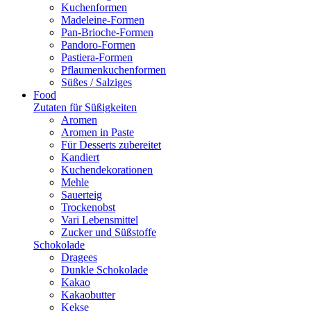
Kuchenformen
Madeleine-Formen
Pan-Brioche-Formen
Pandoro-Formen
Pastiera-Formen
Pflaumenkuchenformen
Süßes / Salziges
Food
Zutaten für Süßigkeiten
Aromen
Aromen in Paste
Für Desserts zubereitet
Kandiert
Kuchendekorationen
Mehle
Sauerteig
Trockenobst
Vari Lebensmittel
Zucker und Süßstoffe
Schokolade
Dragees
Dunkle Schokolade
Kakao
Kakaobutter
Kekse