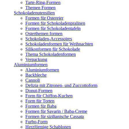
Tarte-Ring-Formen
Themen Formen
Schokoladenutensilien
Formen für Ostereier
Formen für Schokoladenpralinen
Formen für Schokoladentafeln
Osterthemen formen
Schokoladen-Accessoires
Schokoladenformen für Weihnachten
Silikonformen für Schokolade
Thema Schokoladenformen
Verpackung
Aluminiumformen
Aluminiumformen
Backbleche
Cannoli
Delizia mit Zitronen- und Zuccottoform
Donut-Formen
Form für Chiffon-Kuchen
Form für Torten
Formen für Baba
Formen für Savarin / Baba-Creme
Formen für sizilianische Cassata
Furbo-Form
Herzförmige Schablonen