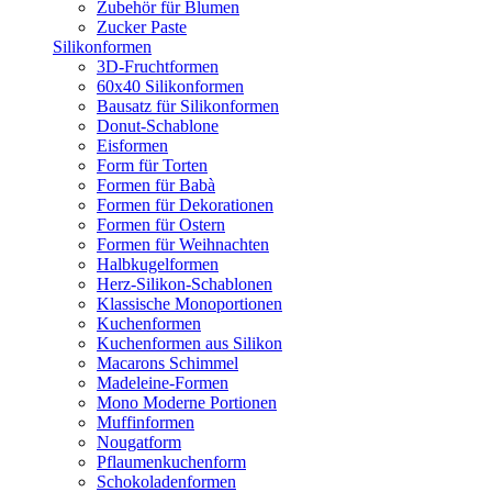
Zubehör für Blumen
Zucker Paste
Silikonformen
3D-Fruchtformen
60x40 Silikonformen
Bausatz für Silikonformen
Donut-Schablone
Eisformen
Form für Torten
Formen für Babà
Formen für Dekorationen
Formen für Ostern
Formen für Weihnachten
Halbkugelformen
Herz-Silikon-Schablonen
Klassische Monoportionen
Kuchenformen
Kuchenformen aus Silikon
Macarons Schimmel
Madeleine-Formen
Mono Moderne Portionen
Muffinformen
Nougatform
Pflaumenkuchenform
Schokoladenformen