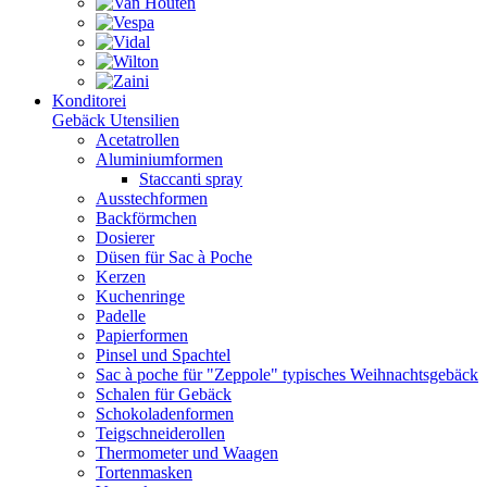
Konditorei
Gebäck Utensilien
Acetatrollen
Aluminiumformen
Staccanti spray
Ausstechformen
Backförmchen
Dosierer
Düsen für Sac à Poche
Kerzen
Kuchenringe
Padelle
Papierformen
Pinsel und Spachtel
Sac à poche für "Zeppole" typisches Weihnachtsgebäck
Schalen für Gebäck
Schokoladenformen
Teigschneiderollen
Thermometer und Waagen
Tortenmasken