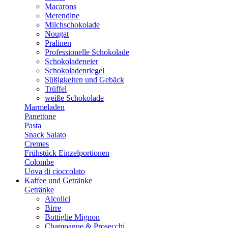
Macarons
Merendine
Milchschokolade
Nougat
Pralinen
Professionelle Schokolade
Schokoladeneier
Schokoladenriegel
Süßigkeiten und Gebäck
Trüffel
weiße Schokolade
Marmeladen
Panettone
Pasta
Snack Salato
Cremes
Frühstück Einzelportionen
Colombe
Uova di cioccolato
Kaffee und Getränke
Getränke
Alcolici
Birre
Bottiglie Mignon
Champagne & Prosecchi