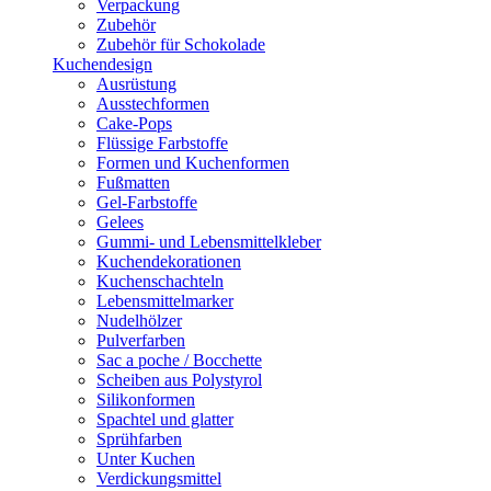
Verpackung
Zubehör
Zubehör für Schokolade
Kuchendesign
Ausrüstung
Ausstechformen
Cake-Pops
Flüssige Farbstoffe
Formen und Kuchenformen
Fußmatten
Gel-Farbstoffe
Gelees
Gummi- und Lebensmittelkleber
Kuchendekorationen
Kuchenschachteln
Lebensmittelmarker
Nudelhölzer
Pulverfarben
Sac a poche / Bocchette
Scheiben aus Polystyrol
Silikonformen
Spachtel und glatter
Sprühfarben
Unter Kuchen
Verdickungsmittel