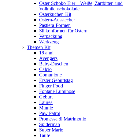
Oster-Schoko-Eier – Weiße, Zartbitter- und
Vollmilchschokolade
Osterkuchen-Kit
Ostern-Ausstecher
Pastiera-Formen
Silikonformen für Ostern
Verpackung
Werkzeug
Themen-Kit
18 anni
Avengers
Baby-Duschen
Calcio
Comunione
Erster Geburtstag
Finger Food
Fontane Luminose
Geburt
Laurea
Minnie
Paw Patrol
Promessa di Matrimonio
Spiderman
Super Mario
Taufe