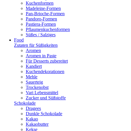
Kuchenformen
Madeleine-Formen
Pan-Brioche-Formen
Pandoro-Formen
Pastiera-Formen
Pflaumenkuchenformen
Süßes / Salziges
Food
Zutaten für Süßigkeiten
Aromen
Aromen in Paste
Für Desserts zubereitet
Kandiert
Kuchendekorationen
Mehle
Sauerteig
Trockenobst
Vari Lebensmittel
Zucker und Süßstoffe
Schokolade
Dragees
Dunkle Schokolade
Kakao
Kakaobutter
Kekse