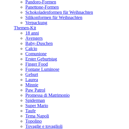
Pandoro-Formen
Panettone-Formen
Schokoladenformen für Weihnachten
Silikonformen für Weihnachten
Verpackung
Themen-Kit
18 anni
Avengers
Baby-Duschen
Calcio
Comunione
Erster Geburtstag
Finger Food
Fontane Luminose
Geburt
Laurea
Minnie
Paw Patrol
Promessa di Matrimonio
Spiderman
Super Mario
Taufe
Tema Napoli
Topolino
Tovaglie e tovaglioli