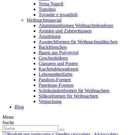
Tema Napoli
Topolino
Tovaglie e tovaglioli
Weihnachtsspecial
Aluminiumformen Weihnachtsbonbons
Aromen und Zubereitungen
Ausrüstung
Ausstechformen für Weihnachtsplätzchen
Backförmchen
Basen aus Polystyrol
Geschenkideen
Glasuren und Pasten
Kuchendekorationen
Lebensmittelfarbe
Pandoro-Formen
Panettone-Formen
Schokoladenformen für Weihnachten
Silikonformen für Weihnachten
Verpackung
Blog
Menu
Suche