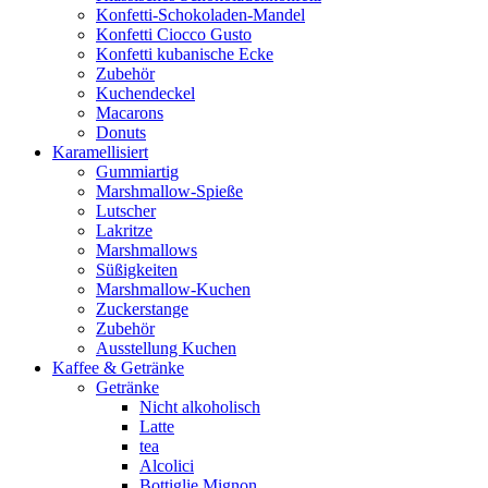
Konfetti-Schokoladen-Mandel
Konfetti Ciocco Gusto
Konfetti kubanische Ecke
Zubehör
Kuchendeckel
Macarons
Donuts
Karamellisiert
Gummiartig
Marshmallow-Spieße
Lutscher
Lakritze
Marshmallows
Süßigkeiten
Marshmallow-Kuchen
Zuckerstange
Zubehör
Ausstellung Kuchen
Kaffee & Getränke
Getränke
Nicht alkoholisch
Latte
tea
Alcolici
Bottiglie Mignon