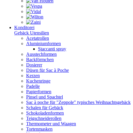
Konditorei
Gebäck Utensilien
Acetatrollen
Aluminiumformen
Staccanti spray
Ausstechformen
Backförmchen
Dosierer
Düsen für Sac à Poche
Kerzen
Kuchenringe
Padelle
Papierformen
Pinsel und Spachtel
Sac à poche für "Zeppole" typisches Weihnachtsgebäck
Schalen für Gebäck
Schokoladenformen
Teigschneiderollen
Thermometer und Waagen
Tortenmasken