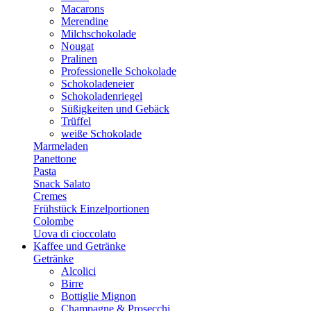
Macarons
Merendine
Milchschokolade
Nougat
Pralinen
Professionelle Schokolade
Schokoladeneier
Schokoladenriegel
Süßigkeiten und Gebäck
Trüffel
weiße Schokolade
Marmeladen
Panettone
Pasta
Snack Salato
Cremes
Frühstück Einzelportionen
Colombe
Uova di cioccolato
Kaffee und Getränke
Getränke
Alcolici
Birre
Bottiglie Mignon
Champagne & Prosecchi