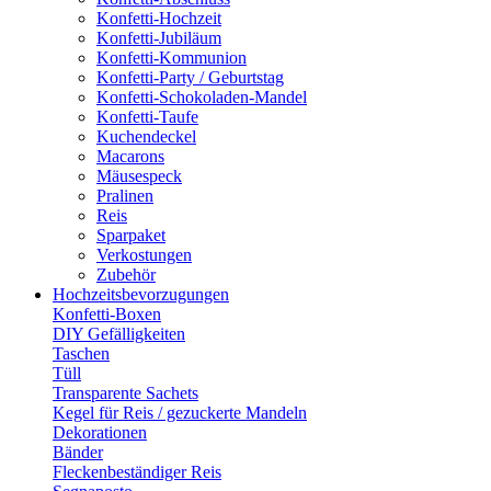
Konfetti-Hochzeit
Konfetti-Jubiläum
Konfetti-Kommunion
Konfetti-Party / Geburtstag
Konfetti-Schokoladen-Mandel
Konfetti-Taufe
Kuchendeckel
Macarons
Mäusespeck
Pralinen
Reis
Sparpaket
Verkostungen
Zubehör
Hochzeitsbevorzugungen
Konfetti-Boxen
DIY Gefälligkeiten
Taschen
Tüll
Transparente Sachets
Kegel für Reis / gezuckerte Mandeln
Dekorationen
Bänder
Fleckenbeständiger Reis