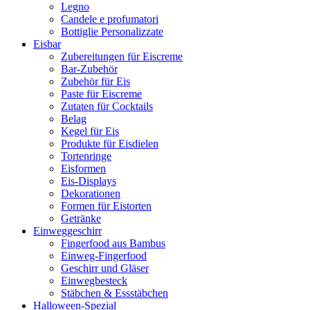
Legno
Candele e profumatori
Bottiglie Personalizzate
Eisbar
Zubereitungen für Eiscreme
Bar-Zubehör
Zubehör für Eis
Paste für Eiscreme
Zutaten für Cocktails
Belag
Kegel für Eis
Produkte für Eisdielen
Tortenringe
Eisformen
Eis-Displays
Dekorationen
Formen für Eistorten
Getränke
Einweggeschirr
Fingerfood aus Bambus
Einweg-Fingerfood
Geschirr und Gläser
Einwegbesteck
Stäbchen & Essstäbchen
Halloween-Spezial