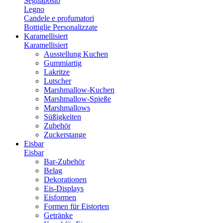
Segnaposto
Legno
Candele e profumatori
Bottiglie Personalizzate
Karamellisiert
Karamellisiert
Ausstellung Kuchen
Gummiartig
Lakritze
Lutscher
Marshmallow-Kuchen
Marshmallow-Spieße
Marshmallows
Süßigkeiten
Zubehör
Zuckerstange
Eisbar
Eisbar
Bar-Zubehör
Belag
Dekorationen
Eis-Displays
Eisformen
Formen für Eistorten
Getränke