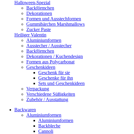
Halloween-Spezial
Backförmchen
Dekorationen
Formen und Ausstechformen
Gummibärchen Marshmallows
Zucker Paste
Heiliger Valentin
Aluminiumformen
Ausstecher / Ausstecher
Backförmchen
Dekorationen / Kuchendesign
Formen aus Polycarbonat
Geschenkideen
Geschenk für sie
Geschenke für ihn
Sets und Geschenkideen
Verpackung
Verschiedene Süßigkeiten
Zubehör / Ausstattung
Backwaren
Aluminiumformen
Aluminiumformen
Backbleche
Cannoli