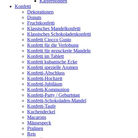
Kaffeebohnen
Konfetti
Dekorationen
Donuts
Fruchtkonfetti
Klassisches Mandelkonfetti
Klassisches Schokoladenkonfetti
Konfetti Ciocco Gusto
Konfetti für die Verlobung
Konfetti für gezuckerte Mandeln
Konfetti im Tablett
Konfetti kubanische Ecke
Konfetti spezielle Aromen
Konfetti-Abschluss
Konfetti-Hochzeit
Konfetti-Jubiläum
Konfetti-Kommunion
Konfetti-Party / Geburtstag
Konfetti-Schokoladen-Mandel
Konfetti-Taufe
Kuchendeckel
Macarons
Mäusespeck
Pralinen
Reis