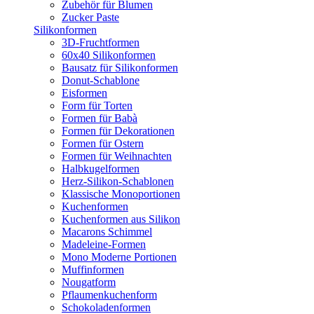
Zubehör für Blumen
Zucker Paste
Silikonformen
3D-Fruchtformen
60x40 Silikonformen
Bausatz für Silikonformen
Donut-Schablone
Eisformen
Form für Torten
Formen für Babà
Formen für Dekorationen
Formen für Ostern
Formen für Weihnachten
Halbkugelformen
Herz-Silikon-Schablonen
Klassische Monoportionen
Kuchenformen
Kuchenformen aus Silikon
Macarons Schimmel
Madeleine-Formen
Mono Moderne Portionen
Muffinformen
Nougatform
Pflaumenkuchenform
Schokoladenformen