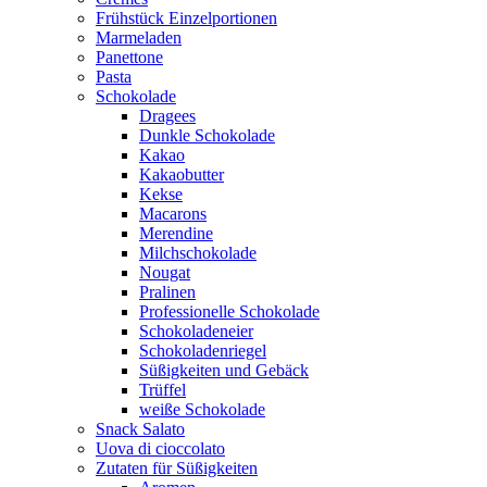
Frühstück Einzelportionen
Marmeladen
Panettone
Pasta
Schokolade
Dragees
Dunkle Schokolade
Kakao
Kakaobutter
Kekse
Macarons
Merendine
Milchschokolade
Nougat
Pralinen
Professionelle Schokolade
Schokoladeneier
Schokoladenriegel
Süßigkeiten und Gebäck
Trüffel
weiße Schokolade
Snack Salato
Uova di cioccolato
Zutaten für Süßigkeiten