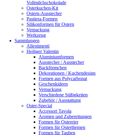
Vollmilchschokolade
Osterkuchen-Kit
Ostern-Ausstecher
Pastiera-Formen
Silikonformen für Ostern
Verpackung
Werkzeug
Sammlungen
Allestimenti
Heiliger Valentin
Aluminiumformen
Ausstecher / Ausstecher
Backförmchen
Dekorationen / Kuchendesign
Formen aus Polycarbonat
Geschenkideen
Verpackung
Verschiedene Süßigkeiten
Zubehör / Ausstattung
Oster-Special
Accessori Tavola
Aromen und Zubereitungen
Formen für Ostereier
Formen für Osterthemen
Formen für Tauben