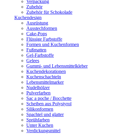
Verpackung
Zubehör
Zubehör für Schokolade
Kuchendesign
Ausrüstung
Ausstechformen
Cake-Pops
Flüssige Farbstoffe
Formen und Kuchenformen
Fußmatten
Gel-Farbstoffe
Gelees
Gummi- und Lebensmittelkleber
Kuchendekorationen
Kuchenschachteln
Lebensmittelmarker
Nudelhölzer
Pulverfarben
Sac a poche / Bocchette
Scheiben aus Polystyrol
Silikonformen
Spachtel und glatter
Sprühfarben
Unter Kuchen
Verdickungsmittel