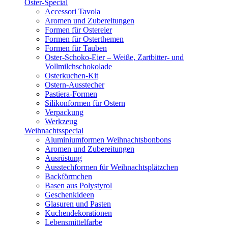
Oster-Special
Accessori Tavola
Aromen und Zubereitungen
Formen für Ostereier
Formen für Osterthemen
Formen für Tauben
Oster-Schoko-Eier – Weiße, Zartbitter- und
Vollmilchschokolade
Osterkuchen-Kit
Ostern-Ausstecher
Pastiera-Formen
Silikonformen für Ostern
Verpackung
Werkzeug
Weihnachtsspecial
Aluminiumformen Weihnachtsbonbons
Aromen und Zubereitungen
Ausrüstung
Ausstechformen für Weihnachtsplätzchen
Backförmchen
Basen aus Polystyrol
Geschenkideen
Glasuren und Pasten
Kuchendekorationen
Lebensmittelfarbe