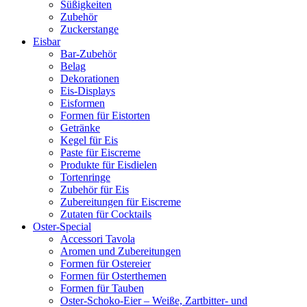
Süßigkeiten
Zubehör
Zuckerstange
Eisbar
Bar-Zubehör
Belag
Dekorationen
Eis-Displays
Eisformen
Formen für Eistorten
Getränke
Kegel für Eis
Paste für Eiscreme
Produkte für Eisdielen
Tortenringe
Zubehör für Eis
Zubereitungen für Eiscreme
Zutaten für Cocktails
Oster-Special
Accessori Tavola
Aromen und Zubereitungen
Formen für Ostereier
Formen für Osterthemen
Formen für Tauben
Oster-Schoko-Eier – Weiße, Zartbitter- und