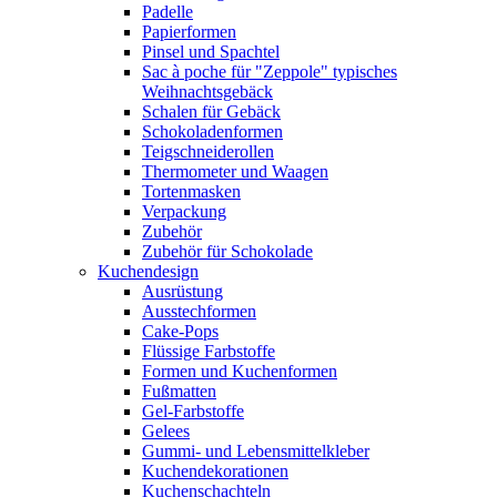
Padelle
Papierformen
Pinsel und Spachtel
Sac à poche für "Zeppole" typisches
Weihnachtsgebäck
Schalen für Gebäck
Schokoladenformen
Teigschneiderollen
Thermometer und Waagen
Tortenmasken
Verpackung
Zubehör
Zubehör für Schokolade
Kuchendesign
Ausrüstung
Ausstechformen
Cake-Pops
Flüssige Farbstoffe
Formen und Kuchenformen
Fußmatten
Gel-Farbstoffe
Gelees
Gummi- und Lebensmittelkleber
Kuchendekorationen
Kuchenschachteln