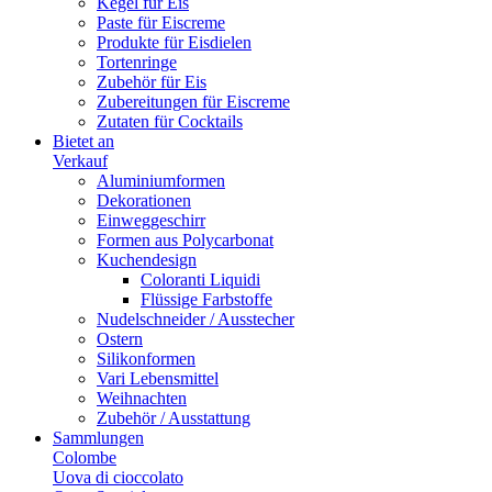
Kegel für Eis
Paste für Eiscreme
Produkte für Eisdielen
Tortenringe
Zubehör für Eis
Zubereitungen für Eiscreme
Zutaten für Cocktails
Bietet an
Verkauf
Aluminiumformen
Dekorationen
Einweggeschirr
Formen aus Polycarbonat
Kuchendesign
Coloranti Liquidi
Flüssige Farbstoffe
Nudelschneider / Ausstecher
Ostern
Silikonformen
Vari Lebensmittel
Weihnachten
Zubehör / Ausstattung
Sammlungen
Colombe
Uova di cioccolato