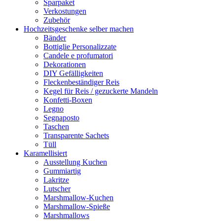
Sparpaket
Verkostungen
Zubehör
Hochzeitsgeschenke selber machen
Bänder
Bottiglie Personalizzate
Candele e profumatori
Dekorationen
DIY Gefälligkeiten
Fleckenbeständiger Reis
Kegel für Reis / gezuckerte Mandeln
Konfetti-Boxen
Legno
Segnaposto
Taschen
Transparente Sachets
Tüll
Karamellisiert
Ausstellung Kuchen
Gummiartig
Lakritze
Lutscher
Marshmallow-Kuchen
Marshmallow-Spieße
Marshmallows