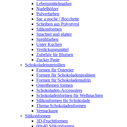
Lebensmittelmarker
Nudelhölzer
Pulverfarben
Sac a poche / Bocchette
Scheiben aus Polystyrol
Silikonformen
Spachtel und glatter
Sprühfarben
Unter Kuchen
Verdickungsmittel
Zubehör für Blumen
Zucker Paste
Schokoladenutensilien
Formen für Ostereier
Formen für Schokoladenpralinen
Formen für Schokoladentafeln
Osterthemen formen
Schokoladen-Accessoires
Schokoladenformen für Weihnachten
Silikonformen für Schokolade
Thema Schokoladenformen
Verpackung
Silikonformen
3D-Fruchtformen
60x40 Silikonformen