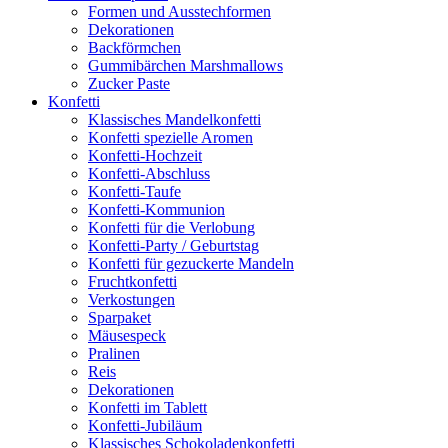
Formen und Ausstechformen
Dekorationen
Backförmchen
Gummibärchen Marshmallows
Zucker Paste
Konfetti
Klassisches Mandelkonfetti
Konfetti spezielle Aromen
Konfetti-Hochzeit
Konfetti-Abschluss
Konfetti-Taufe
Konfetti-Kommunion
Konfetti für die Verlobung
Konfetti-Party / Geburtstag
Konfetti für gezuckerte Mandeln
Fruchtkonfetti
Verkostungen
Sparpaket
Mäusespeck
Pralinen
Reis
Dekorationen
Konfetti im Tablett
Konfetti-Jubiläum
Klassisches Schokoladenkonfetti