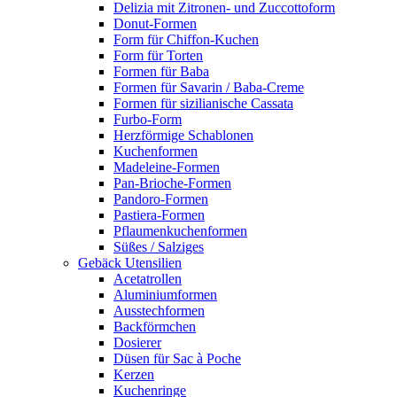
Delizia mit Zitronen- und Zuccottoform
Donut-Formen
Form für Chiffon-Kuchen
Form für Torten
Formen für Baba
Formen für Savarin / Baba-Creme
Formen für sizilianische Cassata
Furbo-Form
Herzförmige Schablonen
Kuchenformen
Madeleine-Formen
Pan-Brioche-Formen
Pandoro-Formen
Pastiera-Formen
Pflaumenkuchenformen
Süßes / Salziges
Gebäck Utensilien
Acetatrollen
Aluminiumformen
Ausstechformen
Backförmchen
Dosierer
Düsen für Sac à Poche
Kerzen
Kuchenringe