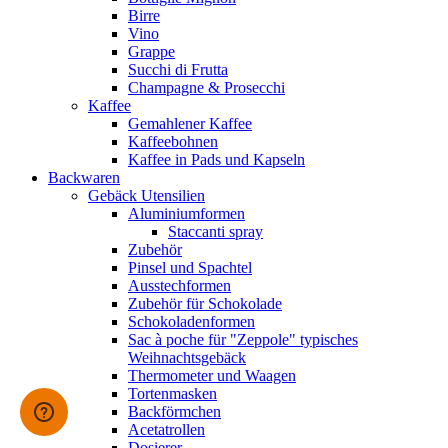
Birre
Vino
Grappe
Succhi di Frutta
Champagne & Prosecchi
Kaffee
Gemahlener Kaffee
Kaffeebohnen
Kaffee in Pads und Kapseln
Backwaren
Gebäck Utensilien
Aluminiumformen
Staccanti spray
Zubehör
Pinsel und Spachtel
Ausstechformen
Zubehör für Schokolade
Schokoladenformen
Sac à poche für "Zeppole" typisches
Weihnachtsgebäck
Thermometer und Waagen
Tortenmasken
Backförmchen
Acetatrollen
Dosierer