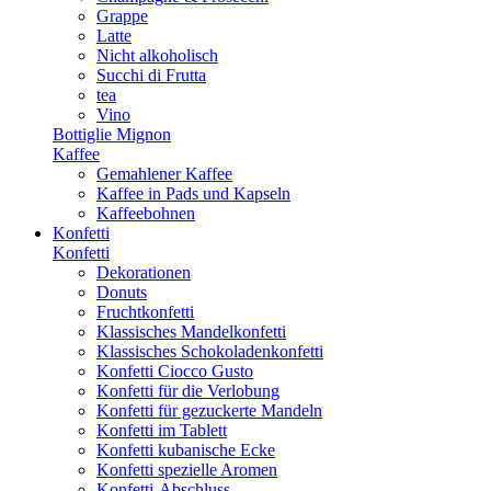
Grappe
Latte
Nicht alkoholisch
Succhi di Frutta
tea
Vino
Bottiglie Mignon
Kaffee
Gemahlener Kaffee
Kaffee in Pads und Kapseln
Kaffeebohnen
Konfetti
Konfetti
Dekorationen
Donuts
Fruchtkonfetti
Klassisches Mandelkonfetti
Klassisches Schokoladenkonfetti
Konfetti Ciocco Gusto
Konfetti für die Verlobung
Konfetti für gezuckerte Mandeln
Konfetti im Tablett
Konfetti kubanische Ecke
Konfetti spezielle Aromen
Konfetti-Abschluss