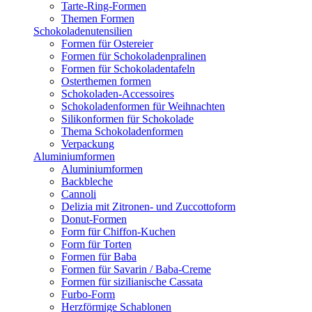
Tarte-Ring-Formen
Themen Formen
Schokoladenutensilien
Formen für Ostereier
Formen für Schokoladenpralinen
Formen für Schokoladentafeln
Osterthemen formen
Schokoladen-Accessoires
Schokoladenformen für Weihnachten
Silikonformen für Schokolade
Thema Schokoladenformen
Verpackung
Aluminiumformen
Aluminiumformen
Backbleche
Cannoli
Delizia mit Zitronen- und Zuccottoform
Donut-Formen
Form für Chiffon-Kuchen
Form für Torten
Formen für Baba
Formen für Savarin / Baba-Creme
Formen für sizilianische Cassata
Furbo-Form
Herzförmige Schablonen