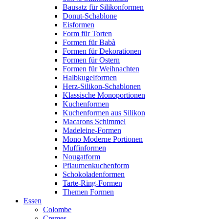
Bausatz für Silikonformen
Donut-Schablone
Eisformen
Form für Torten
Formen für Babà
Formen für Dekorationen
Formen für Ostern
Formen für Weihnachten
Halbkugelformen
Herz-Silikon-Schablonen
Klassische Monoportionen
Kuchenformen
Kuchenformen aus Silikon
Macarons Schimmel
Madeleine-Formen
Mono Moderne Portionen
Muffinformen
Nougatform
Pflaumenkuchenform
Schokoladenformen
Tarte-Ring-Formen
Themen Formen
Essen
Colombe
Cremes