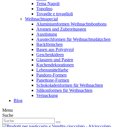
Tema Napoli
Topolino
Tovaglie e tovaglioli
Weihnachtsspecial
Aluminiumformen Weihnachtsbonbons
Aromen und Zubereitungen
Ausrüstung
Ausstechformen für Weihnachtsplätzchen
Backförmchen
Basen aus Polystyrol
Geschenkideen
Glasuren und Pasten
Kuchendekorationen
Lebensmittelfarbe
Pandoro-Formen
Panettone-Formen
Schokoladenformen für Weihnachten
Silikonformen für Weihnachten
Verpackung
Blog
Menu
Suche