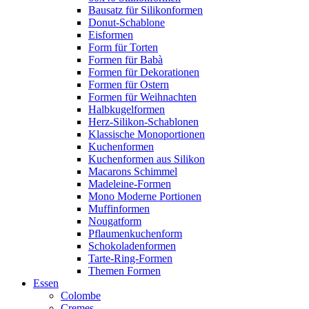
Bausatz für Silikonformen
Donut-Schablone
Eisformen
Form für Torten
Formen für Babà
Formen für Dekorationen
Formen für Ostern
Formen für Weihnachten
Halbkugelformen
Herz-Silikon-Schablonen
Klassische Monoportionen
Kuchenformen
Kuchenformen aus Silikon
Macarons Schimmel
Madeleine-Formen
Mono Moderne Portionen
Muffinformen
Nougatform
Pflaumenkuchenform
Schokoladenformen
Tarte-Ring-Formen
Themen Formen
Essen
Colombe
Cremes