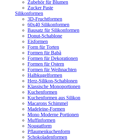
Zubehör für Blumen
Zucker Paste
Silikonformen
3D-Fruchtformen
60x40 Silikonformen
Bausatz für Silikonformen
Donut-Schablone
Eisformen
Form für Torten
Formen für Babà
Formen für Dekorationen
Formen für Ostern
Formen für Weihnachten
Halbkugelformen
Herz-Silikon-Schablonen
Klassische Monoportionen
Kuchenformen
Kuchenformen aus Silikon
Macarons Schimmel
Madeleine-Formen
Mono Moderne Portionen
Muffinformen
Nougatform
Pflaumenkuchenform
Schokoladenformen