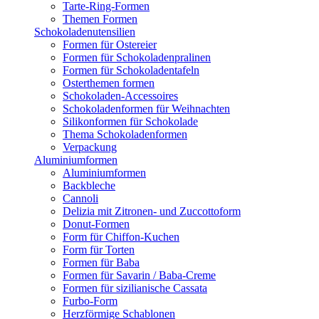
Tarte-Ring-Formen
Themen Formen
Schokoladenutensilien
Formen für Ostereier
Formen für Schokoladenpralinen
Formen für Schokoladentafeln
Osterthemen formen
Schokoladen-Accessoires
Schokoladenformen für Weihnachten
Silikonformen für Schokolade
Thema Schokoladenformen
Verpackung
Aluminiumformen
Aluminiumformen
Backbleche
Cannoli
Delizia mit Zitronen- und Zuccottoform
Donut-Formen
Form für Chiffon-Kuchen
Form für Torten
Formen für Baba
Formen für Savarin / Baba-Creme
Formen für sizilianische Cassata
Furbo-Form
Herzförmige Schablonen