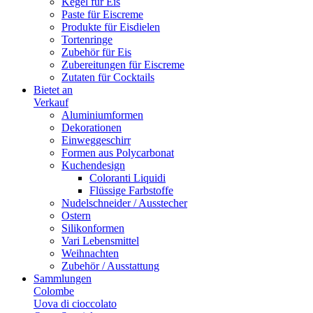
Kegel für Eis
Paste für Eiscreme
Produkte für Eisdielen
Tortenringe
Zubehör für Eis
Zubereitungen für Eiscreme
Zutaten für Cocktails
Bietet an
Verkauf
Aluminiumformen
Dekorationen
Einweggeschirr
Formen aus Polycarbonat
Kuchendesign
Coloranti Liquidi
Flüssige Farbstoffe
Nudelschneider / Ausstecher
Ostern
Silikonformen
Vari Lebensmittel
Weihnachten
Zubehör / Ausstattung
Sammlungen
Colombe
Uova di cioccolato