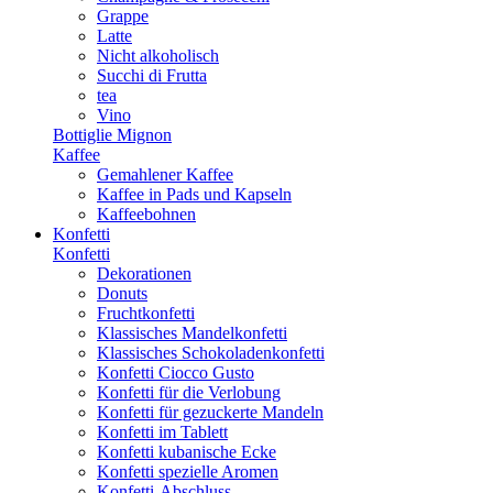
Grappe
Latte
Nicht alkoholisch
Succhi di Frutta
tea
Vino
Bottiglie Mignon
Kaffee
Gemahlener Kaffee
Kaffee in Pads und Kapseln
Kaffeebohnen
Konfetti
Konfetti
Dekorationen
Donuts
Fruchtkonfetti
Klassisches Mandelkonfetti
Klassisches Schokoladenkonfetti
Konfetti Ciocco Gusto
Konfetti für die Verlobung
Konfetti für gezuckerte Mandeln
Konfetti im Tablett
Konfetti kubanische Ecke
Konfetti spezielle Aromen
Konfetti-Abschluss