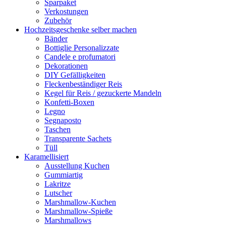
Sparpaket
Verkostungen
Zubehör
Hochzeitsgeschenke selber machen
Bänder
Bottiglie Personalizzate
Candele e profumatori
Dekorationen
DIY Gefälligkeiten
Fleckenbeständiger Reis
Kegel für Reis / gezuckerte Mandeln
Konfetti-Boxen
Legno
Segnaposto
Taschen
Transparente Sachets
Tüll
Karamellisiert
Ausstellung Kuchen
Gummiartig
Lakritze
Lutscher
Marshmallow-Kuchen
Marshmallow-Spieße
Marshmallows