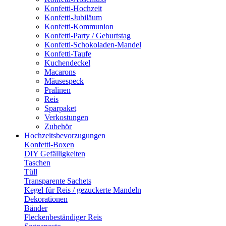
Konfetti-Hochzeit
Konfetti-Jubiläum
Konfetti-Kommunion
Konfetti-Party / Geburtstag
Konfetti-Schokoladen-Mandel
Konfetti-Taufe
Kuchendeckel
Macarons
Mäusespeck
Pralinen
Reis
Sparpaket
Verkostungen
Zubehör
Hochzeitsbevorzugungen
Konfetti-Boxen
DIY Gefälligkeiten
Taschen
Tüll
Transparente Sachets
Kegel für Reis / gezuckerte Mandeln
Dekorationen
Bänder
Fleckenbeständiger Reis