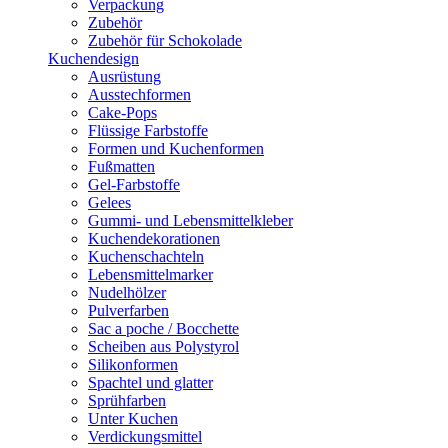
Verpackung
Zubehör
Zubehör für Schokolade
Kuchendesign
Ausrüstung
Ausstechformen
Cake-Pops
Flüssige Farbstoffe
Formen und Kuchenformen
Fußmatten
Gel-Farbstoffe
Gelees
Gummi- und Lebensmittelkleber
Kuchendekorationen
Kuchenschachteln
Lebensmittelmarker
Nudelhölzer
Pulverfarben
Sac a poche / Bocchette
Scheiben aus Polystyrol
Silikonformen
Spachtel und glatter
Sprühfarben
Unter Kuchen
Verdickungsmittel