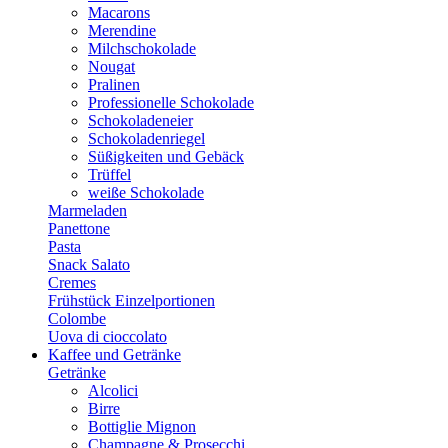
Macarons
Merendine
Milchschokolade
Nougat
Pralinen
Professionelle Schokolade
Schokoladeneier
Schokoladenriegel
Süßigkeiten und Gebäck
Trüffel
weiße Schokolade
Marmeladen
Panettone
Pasta
Snack Salato
Cremes
Frühstück Einzelportionen
Colombe
Uova di cioccolato
Kaffee und Getränke
Getränke
Alcolici
Birre
Bottiglie Mignon
Champagne & Prosecchi