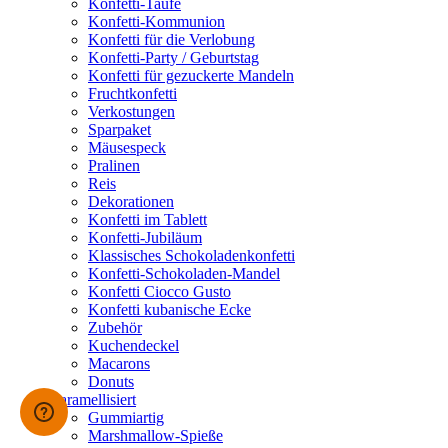
Konfetti-Taufe
Konfetti-Kommunion
Konfetti für die Verlobung
Konfetti-Party / Geburtstag
Konfetti für gezuckerte Mandeln
Fruchtkonfetti
Verkostungen
Sparpaket
Mäusespeck
Pralinen
Reis
Dekorationen
Konfetti im Tablett
Konfetti-Jubiläum
Klassisches Schokoladenkonfetti
Konfetti-Schokoladen-Mandel
Konfetti Ciocco Gusto
Konfetti kubanische Ecke
Zubehör
Kuchendeckel
Macarons
Donuts
Karamellisiert
Gummiartig
Marshmallow-Spieße