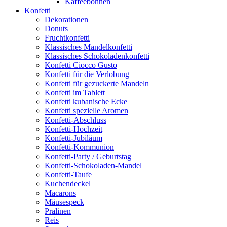
Kaffeebohnen
Konfetti
Dekorationen
Donuts
Fruchtkonfetti
Klassisches Mandelkonfetti
Klassisches Schokoladenkonfetti
Konfetti Ciocco Gusto
Konfetti für die Verlobung
Konfetti für gezuckerte Mandeln
Konfetti im Tablett
Konfetti kubanische Ecke
Konfetti spezielle Aromen
Konfetti-Abschluss
Konfetti-Hochzeit
Konfetti-Jubiläum
Konfetti-Kommunion
Konfetti-Party / Geburtstag
Konfetti-Schokoladen-Mandel
Konfetti-Taufe
Kuchendeckel
Macarons
Mäusespeck
Pralinen
Reis