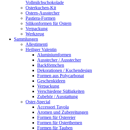
Vollmilchschokolade
Osterkuchen-Kit
Ostern-Ausstecher
Pastiera-Formen
Silikonformen für Ostern
Verpackung
Werkzeug
Sammlungen
Allestimenti
Heiliger Valentin
Aluminiumformen
Ausstecher / Ausstecher
Backförmchen
Dekorationen / Kuchendesign
Formen aus Polycarbonat
Geschenkideen
Verpackung
Verschiedene Süßigkeiten
Zubehör / Ausstattung
Oster-Special
Accessori Tavola
Aromen und Zubereitungen
Formen für Ostereier
Formen für Osterthemen
Formen für Tauben