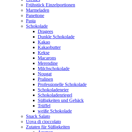
Frühstück Einzelportionen
Marmeladen
Panettone
Pasta
Schokolade
Dragees
Dunkle Schokolade
Kakao
Kakaobutter
Kekse
Macarons
Merendine
Milchschokolade
Nougat
Pralinen
Professionelle Schokolade
Schokoladeneier
Schokoladenriegel
Süßigkeiten und Gebäck
Trüffel
weiße Schokolade
Snack Salato
Uova di cioccolato
Zutaten für Süßigkeiten