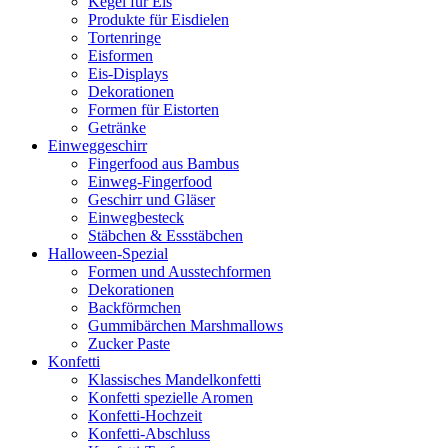
Kegel für Eis
Produkte für Eisdielen
Tortenringe
Eisformen
Eis-Displays
Dekorationen
Formen für Eistorten
Getränke
Einweggeschirr
Fingerfood aus Bambus
Einweg-Fingerfood
Geschirr und Gläser
Einwegbesteck
Stäbchen & Essstäbchen
Halloween-Spezial
Formen und Ausstechformen
Dekorationen
Backförmchen
Gummibärchen Marshmallows
Zucker Paste
Konfetti
Klassisches Mandelkonfetti
Konfetti spezielle Aromen
Konfetti-Hochzeit
Konfetti-Abschluss