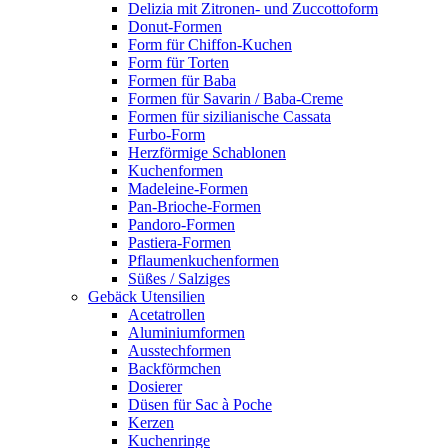
Delizia mit Zitronen- und Zuccottoform
Donut-Formen
Form für Chiffon-Kuchen
Form für Torten
Formen für Baba
Formen für Savarin / Baba-Creme
Formen für sizilianische Cassata
Furbo-Form
Herzförmige Schablonen
Kuchenformen
Madeleine-Formen
Pan-Brioche-Formen
Pandoro-Formen
Pastiera-Formen
Pflaumenkuchenformen
Süßes / Salziges
Gebäck Utensilien
Acetatrollen
Aluminiumformen
Ausstechformen
Backförmchen
Dosierer
Düsen für Sac à Poche
Kerzen
Kuchenringe