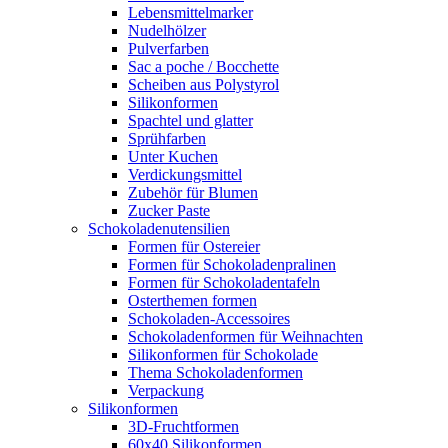
Lebensmittelmarker
Nudelhölzer
Pulverfarben
Sac a poche / Bocchette
Scheiben aus Polystyrol
Silikonformen
Spachtel und glatter
Sprühfarben
Unter Kuchen
Verdickungsmittel
Zubehör für Blumen
Zucker Paste
Schokoladenutensilien
Formen für Ostereier
Formen für Schokoladenpralinen
Formen für Schokoladentafeln
Osterthemen formen
Schokoladen-Accessoires
Schokoladenformen für Weihnachten
Silikonformen für Schokolade
Thema Schokoladenformen
Verpackung
Silikonformen
3D-Fruchtformen
60x40 Silikonformen