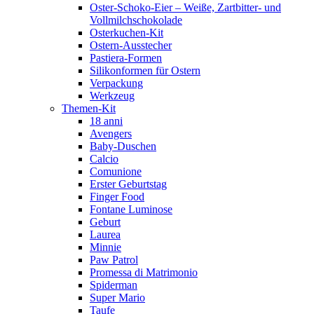
Oster-Schoko-Eier – Weiße, Zartbitter- und
Vollmilchschokolade
Osterkuchen-Kit
Ostern-Ausstecher
Pastiera-Formen
Silikonformen für Ostern
Verpackung
Werkzeug
Themen-Kit
18 anni
Avengers
Baby-Duschen
Calcio
Comunione
Erster Geburtstag
Finger Food
Fontane Luminose
Geburt
Laurea
Minnie
Paw Patrol
Promessa di Matrimonio
Spiderman
Super Mario
Taufe