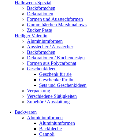
Halloween-Spezial
Backförmchen
Dekorationen
Formen und Ausstechformen
Gummibärchen Marshmallows
Zucker Paste
Heiliger Valentin
Aluminiumformen
Ausstecher / Ausstecher
Backförmchen
Dekorationen / Kuchendesign
Formen aus Polycarbonat
Geschenkideen
Geschenk für sie
Geschenke für ihn
Sets und Geschenkideen
Verpackung
Verschiedene Süßigkeiten
Zubehör / Ausstattung
Backwaren
Aluminiumformen
Aluminiumformen
Backbleche
Cannoli