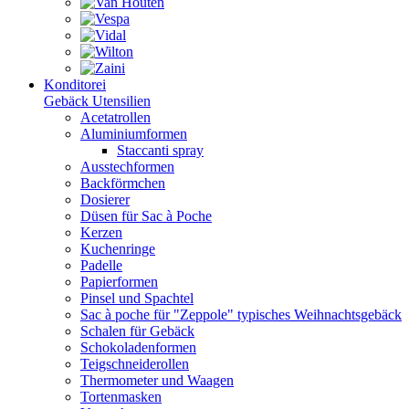
Konditorei
Gebäck Utensilien
Acetatrollen
Aluminiumformen
Staccanti spray
Ausstechformen
Backförmchen
Dosierer
Düsen für Sac à Poche
Kerzen
Kuchenringe
Padelle
Papierformen
Pinsel und Spachtel
Sac à poche für "Zeppole" typisches Weihnachtsgebäck
Schalen für Gebäck
Schokoladenformen
Teigschneiderollen
Thermometer und Waagen
Tortenmasken