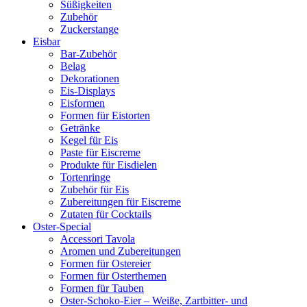
Süßigkeiten
Zubehör
Zuckerstange
Eisbar
Bar-Zubehör
Belag
Dekorationen
Eis-Displays
Eisformen
Formen für Eistorten
Getränke
Kegel für Eis
Paste für Eiscreme
Produkte für Eisdielen
Tortenringe
Zubehör für Eis
Zubereitungen für Eiscreme
Zutaten für Cocktails
Oster-Special
Accessori Tavola
Aromen und Zubereitungen
Formen für Ostereier
Formen für Osterthemen
Formen für Tauben
Oster-Schoko-Eier – Weiße, Zartbitter- und