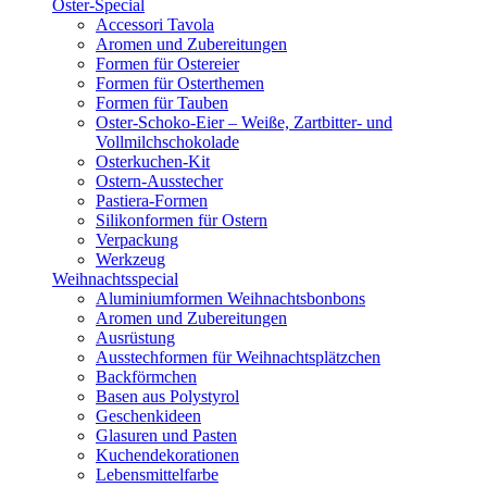
Oster-Special
Accessori Tavola
Aromen und Zubereitungen
Formen für Ostereier
Formen für Osterthemen
Formen für Tauben
Oster-Schoko-Eier – Weiße, Zartbitter- und
Vollmilchschokolade
Osterkuchen-Kit
Ostern-Ausstecher
Pastiera-Formen
Silikonformen für Ostern
Verpackung
Werkzeug
Weihnachtsspecial
Aluminiumformen Weihnachtsbonbons
Aromen und Zubereitungen
Ausrüstung
Ausstechformen für Weihnachtsplätzchen
Backförmchen
Basen aus Polystyrol
Geschenkideen
Glasuren und Pasten
Kuchendekorationen
Lebensmittelfarbe