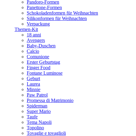
Pandoro-Formen
Panettone-Formen
Schokoladenformen für Weihnachten
Silikonformen für Weihnachten
Verpackung
Themen-Kit
18 anni
Avengers
Baby-Duschen
Calcio
Comunione
Erster Geburtstag
Finger Food
Fontane Luminose
Geburt
Laurea
Minnie
Paw Patrol
Promessa di Matrimonio
Spiderman
Super Mario
Taufe
Tema Napoli
Topolino
Tovaglie e tovaglioli