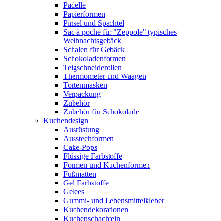
Padelle
Papierformen
Pinsel und Spachtel
Sac à poche für "Zeppole" typisches
Weihnachtsgebäck
Schalen für Gebäck
Schokoladenformen
Teigschneiderollen
Thermometer und Waagen
Tortenmasken
Verpackung
Zubehör
Zubehör für Schokolade
Kuchendesign
Ausrüstung
Ausstechformen
Cake-Pops
Flüssige Farbstoffe
Formen und Kuchenformen
Fußmatten
Gel-Farbstoffe
Gelees
Gummi- und Lebensmittelkleber
Kuchendekorationen
Kuchenschachteln