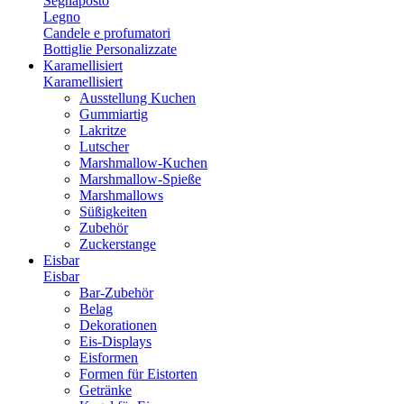
Segnaposto
Legno
Candele e profumatori
Bottiglie Personalizzate
Karamellisiert
Karamellisiert
Ausstellung Kuchen
Gummiartig
Lakritze
Lutscher
Marshmallow-Kuchen
Marshmallow-Spieße
Marshmallows
Süßigkeiten
Zubehör
Zuckerstange
Eisbar
Eisbar
Bar-Zubehör
Belag
Dekorationen
Eis-Displays
Eisformen
Formen für Eistorten
Getränke