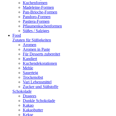
Kuchenformen
Madeleine-Formen
Pan-Brioche-Formen
Pandoro-Formen
Pastiera-Formen
Pflaumenkuchenformen
Süßes / Salziges
Food
Zutaten für Süßigkeiten
Aromen
Aromen in Paste
Für Desserts zubereitet
Kandiert
Kuchendekorationen
Mehle
Sauerteig
Trockenobst
Vari Lebensmittel
Zucker und Süßstoffe
Schokolade
Dragees
Dunkle Schokolade
Kakao
Kakaobutter
Kekse