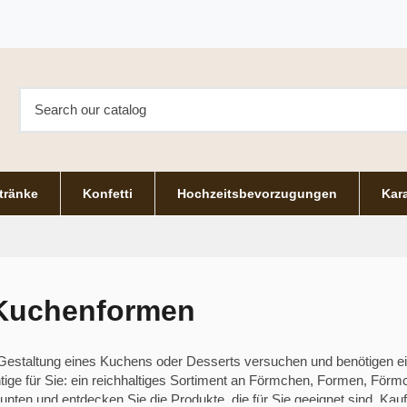
tränke
Konfetti
Hochzeitsbevorzugungen
Kara
Kuchenformen
 Gestaltung eines Kuchens oder Desserts versuchen und benötigen e
tige für Sie: ein reichhaltiges Sortiment an Förmchen, Formen, För
nten und entdecken Sie die Produkte, die für Sie geeignet sind. Kaufe