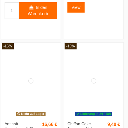
In den
View
Warenkorb
-15%
-15%
Nicht auf Lager
Lieferung in 24 / 48h
Antihaft-
Chiffon Cake-
16,66 €
9,40 €