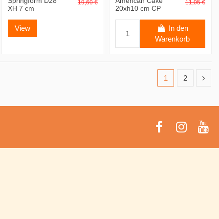
Springform D28
American Cake
19,60 €
11,05 €
XH 7 cm
20xh10 cm CP
View
In den
Warenkorb
1
2