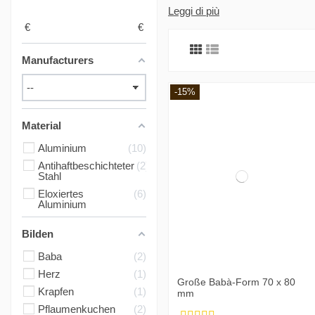
Professionalität und Schnelligke
Leggi di più
€
€
Manufacturers
-15%
Material
Aluminium
10
Antihaftbeschichteter
2
Stahl
Eloxiertes
6
Aluminium
Bilden
Baba
2
Herz
1
Große Babà-Form 70 x 80
Krapfen
1
mm
Pflaumenkuchen
2