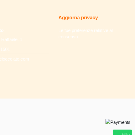
Aggiorna privacy
to
Le tue preferenze relative al
consenso
 Raffaele, 1
31501
cioccolato.com
Hilfe