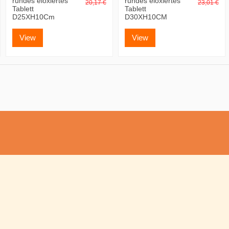
rundes eloxiertes
rundes eloxiertes
20,17 €
23,01 €
Tablett
Tablett
D25XH10Cm
D30XH10CM
View
View