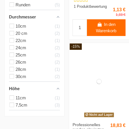
Runden
5
1 Produktbewertung
1,13 €
1,33 €
Durchmesser
In den
10cm
1
Warenkorb
20 cm
2
22cm
1
-15%
24cm
2
25cm
2
26cm
2
28cm
1
30cm
2
Höhe
11cm
1
7,5cm
3
Nicht auf Lager
Professionelles
18,83 €