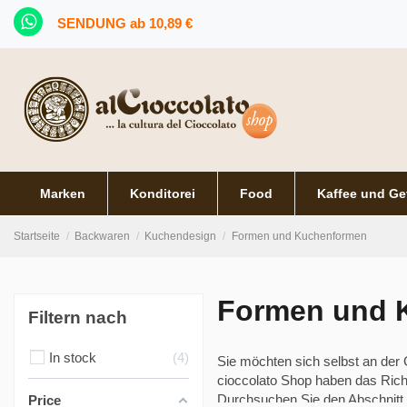
SENDUNG ab 10,89 €
Marken
Konditorei
Food
Kaffee und Ge
Startseite
Backwaren
Kuchendesign
Formen und Kuchenformen
Formen und 
Filtern nach
In stock
4
Sie möchten sich selbst an der
cioccolato Shop haben das Rich
Durchsuchen Sie den Abschnitt u
Price