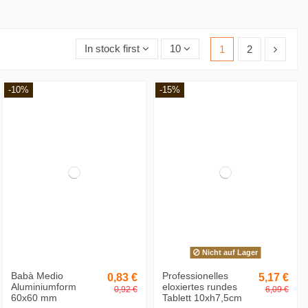
In stock first
10
1
2
-10%
-15%
Nicht auf Lager
Babà Medio
Professionelles
0,83 €
5,17 €
Aluminiumform
eloxiertes rundes
0,92 €
6,09 €
60x60 mm
Tablett 10xh7,5cm