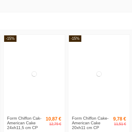
it des Versands.
-15%
-15%
Form Chiffon Cak-
Form Chiffon Cake-
10,87 €
9,78 €
American Cake
American Cake
12,79 €
11,51 €
24xh11,5 cm CP
20xh11 cm CP