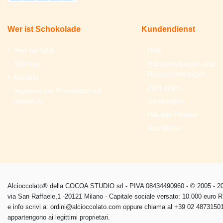
Wer ist Schokolade
Kundendienst
Wer wir sind
Hilfe
Sitemap
Rücksendungen und
Rückerstattungen
Kontakt
Zahlungen
Ingrosso per Rivenditori ed
operatori
Sendungen
Häufige Fragen
Anmelden
Alcioccolato® della COCOA STUDIO srl - PIVA 08434490960 - © 2005 - 202
via San Raffaele,1 -20121 Milano - Capitale sociale versato: 10.000 euro
e info scrivi a: ordini@alcioccolato.com oppure chiama al +39 02 48731501 
appartengono ai legittimi proprietari.