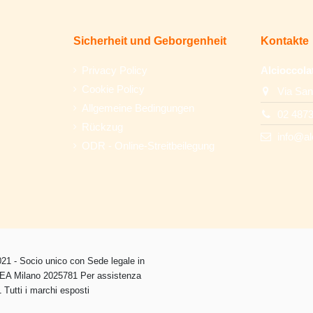
Sicherheit und Geborgenheit
Kontakte
Privacy Policy
Alcioccola
Cookie Policy
Via San
Allgemeine Bedingungen
02 487
Rückzug
info@al
ODR - Online-Streitbeilegung
1 - Socio unico con Sede legale in
 REA Milano 2025781 Per assistenza
Tutti i marchi esposti