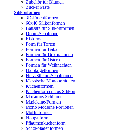
Zubehör für Blumen
Zucker Paste
Silikonformen
3D-Fruchtformen
60x40 Silikonformen
Bausatz für Silikonformen
Donut-Schablone
Eisformen
Form für Torten
Formen für Babà
Formen für Dekorationen
Formen für Ostern
Formen für Weihnachten
Halbkugelformen
Herz-Silikon-Schablonen
Klassische Monoportionen
Kuchenformen
Kuchenformen aus Silikon
Macarons Schimmel
Madeleine-Formen
Mono Moderne Portionen
Muffinformen
Nougatform
Pflaumenkuchenform
Schokoladenformen