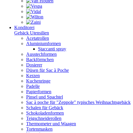
Konditorei
Gebäck Utensilien
Acetatrollen
Aluminiumformen
Staccanti spray
Ausstechformen
Backförmchen
Dosierer
Düsen für Sac à Poche
Kerzen
Kuchenringe
Padelle
Papierformen
Pinsel und Spachtel
Sac à poche für "Zeppole" typisches Weihnachtsgebäck
Schalen für Gebäck
Schokoladenformen
Teigschneiderollen
Thermometer und Waagen
Tortenmasken