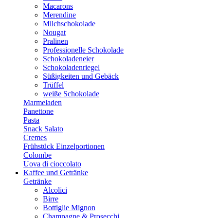
Macarons
Merendine
Milchschokolade
Nougat
Pralinen
Professionelle Schokolade
Schokoladeneier
Schokoladenriegel
Süßigkeiten und Gebäck
Trüffel
weiße Schokolade
Marmeladen
Panettone
Pasta
Snack Salato
Cremes
Frühstück Einzelportionen
Colombe
Uova di cioccolato
Kaffee und Getränke
Getränke
Alcolici
Birre
Bottiglie Mignon
Champagne & Prosecchi