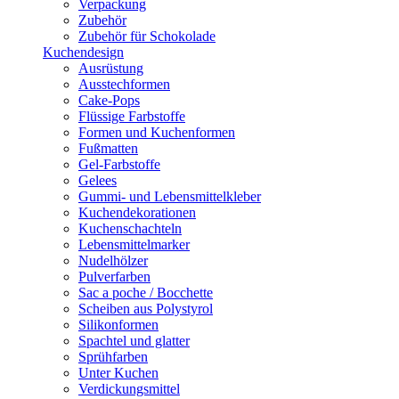
Verpackung
Zubehör
Zubehör für Schokolade
Kuchendesign
Ausrüstung
Ausstechformen
Cake-Pops
Flüssige Farbstoffe
Formen und Kuchenformen
Fußmatten
Gel-Farbstoffe
Gelees
Gummi- und Lebensmittelkleber
Kuchendekorationen
Kuchenschachteln
Lebensmittelmarker
Nudelhölzer
Pulverfarben
Sac a poche / Bocchette
Scheiben aus Polystyrol
Silikonformen
Spachtel und glatter
Sprühfarben
Unter Kuchen
Verdickungsmittel