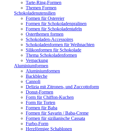
Tarte-Ring-Formen
Themen Formen
Schokoladenutensilien
Formen für Ostereier
Formen für Schokoladenpralinen
Formen für Schokoladentafeln
Osterthemen formen
Schokoladen-Accessoires
Schokoladenformen für Weihnachten
Silikonformen für Schokolade
Thema Schokoladenformen
Verpackung
Aluminiumformen
Aluminiumformen
Backbleche
Cannoli
Delizia mit Zitronen- und Zuccottoform
Donut-Formen
Form für Chiffon-Kuchen
Form für Torten
Formen für Baba
Formen für Savarin / Baba-Creme
Formen für sizilianische Cassata
Furbo-Form
Herzförmige Schablonen