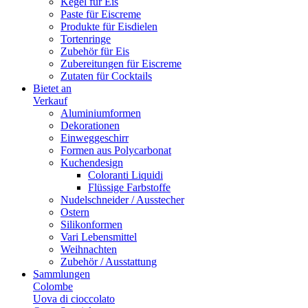
Kegel für Eis
Paste für Eiscreme
Produkte für Eisdielen
Tortenringe
Zubehör für Eis
Zubereitungen für Eiscreme
Zutaten für Cocktails
Bietet an
Verkauf
Aluminiumformen
Dekorationen
Einweggeschirr
Formen aus Polycarbonat
Kuchendesign
Coloranti Liquidi
Flüssige Farbstoffe
Nudelschneider / Ausstecher
Ostern
Silikonformen
Vari Lebensmittel
Weihnachten
Zubehör / Ausstattung
Sammlungen
Colombe
Uova di cioccolato