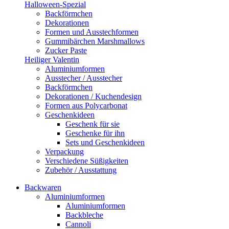
Halloween-Spezial
Backförmchen
Dekorationen
Formen und Ausstechformen
Gummibärchen Marshmallows
Zucker Paste
Heiliger Valentin
Aluminiumformen
Ausstecher / Ausstecher
Backförmchen
Dekorationen / Kuchendesign
Formen aus Polycarbonat
Geschenkideen
Geschenk für sie
Geschenke für ihn
Sets und Geschenkideen
Verpackung
Verschiedene Süßigkeiten
Zubehör / Ausstattung
Backwaren
Aluminiumformen
Aluminiumformen
Backbleche
Cannoli