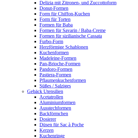
Delizia mit Zitronen- und Zuccottoform
Donut-Formen
Form für Chiffon-Kuchen
Form für Torten
Formen für Baba
Formen für Savarin / Baba-Creme
Formen für sizilianische Cassata
Furbo-Form
Herzförmige Schablonen
Kuchenformen
Madeleine-Formen
Pan-Brioche-Formen
Pandoro-Formen
Pastiera-Formen
Pflaumenkuchenformen
Süßes / Salziges
Gebäck Utensilien
Acetatrollen
Aluminiumformen
Ausstechformen
Backförmchen
Dosierer
Düsen für Sac à Poche
Kerzen
Kuchenringe