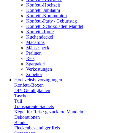
Konfetti-Hochzeit
Konfetti-Jubiläum
Konfetti-Kommunion
Konfetti-Party / Geburtstag
Konfetti-Schokoladen-Mandel
Konfetti-Taufe
Kuchendeckel
Macarons
Mäusespeck
Pralinen
Reis
Sparpaket
Verkostungen
Zubehör
Hochzeitsbevorzugungen
Konfetti-Boxen
DIY Gefälligkeiten
Taschen
Tüll
Transparente Sachets
Kegel für Reis / gezuckerte Mandeln
Dekorationen
Bänder
Fleckenbeständiger Reis