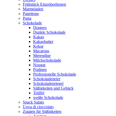
Frühstück Einzelportionen
Marmeladen
Panettone
Pasta
Schokolade
Dragees
Dunkle Schokolade
Kakao
Kakaobutter
Kekse
Macarons
Merendine
Milchschokolade
Nougat
Pralinen
Professionelle Schokolade
Schokoladeneier
Schokoladenriegel
Süßigkeiten und Gebäck
Trüffel
weiße Schokolade
Snack Salato
Uova di cioccolato
Zutaten für Süßigkeiten