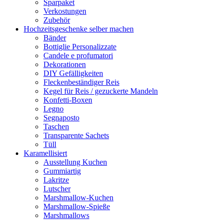
Sparpaket
Verkostungen
Zubehör
Hochzeitsgeschenke selber machen
Bänder
Bottiglie Personalizzate
Candele e profumatori
Dekorationen
DIY Gefälligkeiten
Fleckenbeständiger Reis
Kegel für Reis / gezuckerte Mandeln
Konfetti-Boxen
Legno
Segnaposto
Taschen
Transparente Sachets
Tüll
Karamellisiert
Ausstellung Kuchen
Gummiartig
Lakritze
Lutscher
Marshmallow-Kuchen
Marshmallow-Spieße
Marshmallows