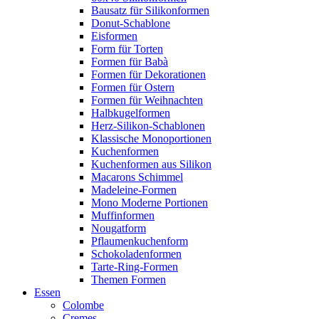
Bausatz für Silikonformen
Donut-Schablone
Eisformen
Form für Torten
Formen für Babà
Formen für Dekorationen
Formen für Ostern
Formen für Weihnachten
Halbkugelformen
Herz-Silikon-Schablonen
Klassische Monoportionen
Kuchenformen
Kuchenformen aus Silikon
Macarons Schimmel
Madeleine-Formen
Mono Moderne Portionen
Muffinformen
Nougatform
Pflaumenkuchenform
Schokoladenformen
Tarte-Ring-Formen
Themen Formen
Essen
Colombe
Cremes