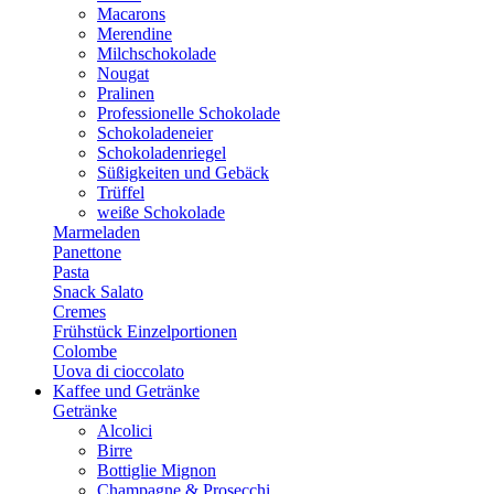
Macarons
Merendine
Milchschokolade
Nougat
Pralinen
Professionelle Schokolade
Schokoladeneier
Schokoladenriegel
Süßigkeiten und Gebäck
Trüffel
weiße Schokolade
Marmeladen
Panettone
Pasta
Snack Salato
Cremes
Frühstück Einzelportionen
Colombe
Uova di cioccolato
Kaffee und Getränke
Getränke
Alcolici
Birre
Bottiglie Mignon
Champagne & Prosecchi