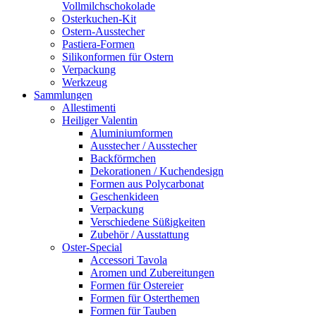
Vollmilchschokolade
Osterkuchen-Kit
Ostern-Ausstecher
Pastiera-Formen
Silikonformen für Ostern
Verpackung
Werkzeug
Sammlungen
Allestimenti
Heiliger Valentin
Aluminiumformen
Ausstecher / Ausstecher
Backförmchen
Dekorationen / Kuchendesign
Formen aus Polycarbonat
Geschenkideen
Verpackung
Verschiedene Süßigkeiten
Zubehör / Ausstattung
Oster-Special
Accessori Tavola
Aromen und Zubereitungen
Formen für Ostereier
Formen für Osterthemen
Formen für Tauben