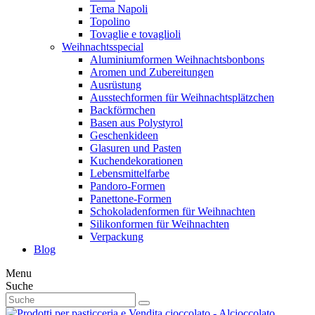
Tema Napoli
Topolino
Tovaglie e tovaglioli
Weihnachtsspecial
Aluminiumformen Weihnachtsbonbons
Aromen und Zubereitungen
Ausrüstung
Ausstechformen für Weihnachtsplätzchen
Backförmchen
Basen aus Polystyrol
Geschenkideen
Glasuren und Pasten
Kuchendekorationen
Lebensmittelfarbe
Pandoro-Formen
Panettone-Formen
Schokoladenformen für Weihnachten
Silikonformen für Weihnachten
Verpackung
Blog
Menu
Suche