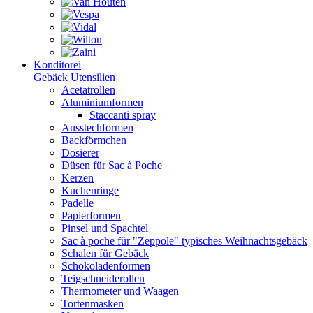
Konditorei
Gebäck Utensilien
Acetatrollen
Aluminiumformen
Staccanti spray
Ausstechformen
Backförmchen
Dosierer
Düsen für Sac à Poche
Kerzen
Kuchenringe
Padelle
Papierformen
Pinsel und Spachtel
Sac à poche für "Zeppole" typisches Weihnachtsgebäck
Schalen für Gebäck
Schokoladenformen
Teigschneiderollen
Thermometer und Waagen
Tortenmasken