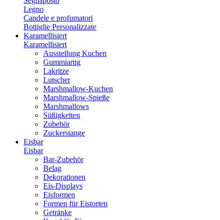
Segnaposto
Legno
Candele e profumatori
Bottiglie Personalizzate
Karamellisiert
Karamellisiert
Ausstellung Kuchen
Gummiartig
Lakritze
Lutscher
Marshmallow-Kuchen
Marshmallow-Spieße
Marshmallows
Süßigkeiten
Zubehör
Zuckerstange
Eisbar
Eisbar
Bar-Zubehör
Belag
Dekorationen
Eis-Displays
Eisformen
Formen für Eistorten
Getränke