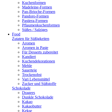
Kuchenformen
Madeleine-Formen
Pan-Brioche-Formen
Pandoro-Formen
Pastiera-Formen
Pflaumenkuchenformen
Süßes / Salziges
Food
Zutaten für Süßigkeiten
Aromen
Aromen in Paste
Für Desserts zubereitet
Kandiert
Kuchendekorationen
Mehle
Sauerteig
Trockenobst
Vari Lebensmittel
Zucker und Süßstoffe
Schokolade
Dragees
Dunkle Schokolade
Kakao
Kakaobutter
Kekse