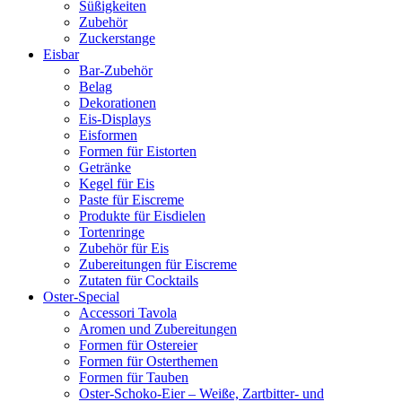
Süßigkeiten
Zubehör
Zuckerstange
Eisbar
Bar-Zubehör
Belag
Dekorationen
Eis-Displays
Eisformen
Formen für Eistorten
Getränke
Kegel für Eis
Paste für Eiscreme
Produkte für Eisdielen
Tortenringe
Zubehör für Eis
Zubereitungen für Eiscreme
Zutaten für Cocktails
Oster-Special
Accessori Tavola
Aromen und Zubereitungen
Formen für Ostereier
Formen für Osterthemen
Formen für Tauben
Oster-Schoko-Eier – Weiße, Zartbitter- und