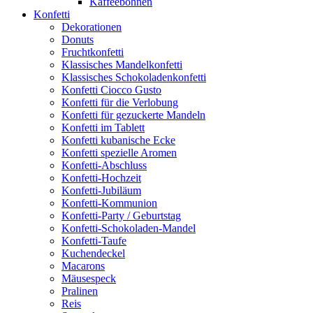
Kaffeebohnen
Konfetti
Dekorationen
Donuts
Fruchtkonfetti
Klassisches Mandelkonfetti
Klassisches Schokoladenkonfetti
Konfetti Ciocco Gusto
Konfetti für die Verlobung
Konfetti für gezuckerte Mandeln
Konfetti im Tablett
Konfetti kubanische Ecke
Konfetti spezielle Aromen
Konfetti-Abschluss
Konfetti-Hochzeit
Konfetti-Jubiläum
Konfetti-Kommunion
Konfetti-Party / Geburtstag
Konfetti-Schokoladen-Mandel
Konfetti-Taufe
Kuchendeckel
Macarons
Mäusespeck
Pralinen
Reis