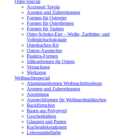
Oster-Special
Accessori Tavola
Aromen und Zubereitungen
Formen für Ostereier
Formen für Osterthemen
Formen für Tauben
Oster-Schoko-Eier – Weiße, Zartbitter- und
Vollmilchschokolade
Osterkuchen-Kit
Ostern-Ausstecher
Pastiera-Formen
Silikonformen für Ostern
Verpackung
Werkzeug
Weihnachtsspecial
Aluminiumformen Weihnachtsbonbons
Aromen und Zubereitungen
Ausrüstung
Ausstechformen für Weihnachtsplätzchen
Backförmchen
Basen aus Polystyrol
Geschenkideen
Glasuren und Pasten
Kuchendekorationen
Lebensmittelfarbe