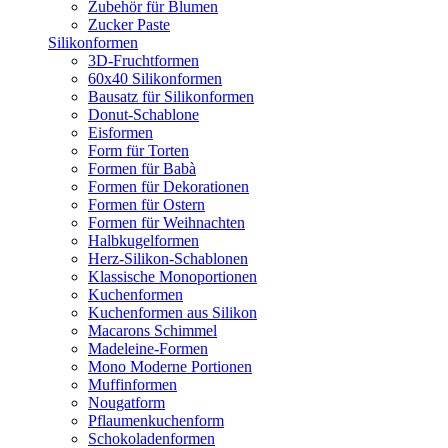
Zubehör für Blumen
Zucker Paste
Silikonformen
3D-Fruchtformen
60x40 Silikonformen
Bausatz für Silikonformen
Donut-Schablone
Eisformen
Form für Torten
Formen für Babà
Formen für Dekorationen
Formen für Ostern
Formen für Weihnachten
Halbkugelformen
Herz-Silikon-Schablonen
Klassische Monoportionen
Kuchenformen
Kuchenformen aus Silikon
Macarons Schimmel
Madeleine-Formen
Mono Moderne Portionen
Muffinformen
Nougatform
Pflaumenkuchenform
Schokoladenformen