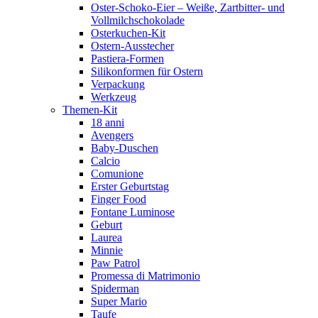
Oster-Schoko-Eier – Weiße, Zartbitter- und
Vollmilchschokolade
Osterkuchen-Kit
Ostern-Ausstecher
Pastiera-Formen
Silikonformen für Ostern
Verpackung
Werkzeug
Themen-Kit
18 anni
Avengers
Baby-Duschen
Calcio
Comunione
Erster Geburtstag
Finger Food
Fontane Luminose
Geburt
Laurea
Minnie
Paw Patrol
Promessa di Matrimonio
Spiderman
Super Mario
Taufe