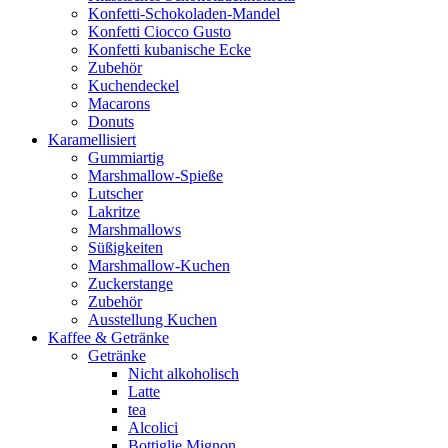
Konfetti-Schokoladen-Mandel
Konfetti Ciocco Gusto
Konfetti kubanische Ecke
Zubehör
Kuchendeckel
Macarons
Donuts
Karamellisiert
Gummiartig
Marshmallow-Spieße
Lutscher
Lakritze
Marshmallows
Süßigkeiten
Marshmallow-Kuchen
Zuckerstange
Zubehör
Ausstellung Kuchen
Kaffee & Getränke
Getränke
Nicht alkoholisch
Latte
tea
Alcolici
Bottiglie Mignon