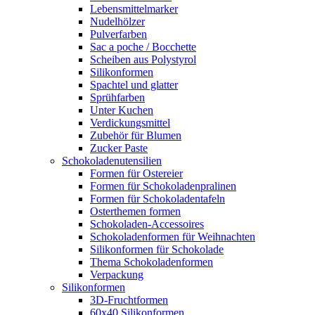
Lebensmittelmarker
Nudelhölzer
Pulverfarben
Sac a poche / Bocchette
Scheiben aus Polystyrol
Silikonformen
Spachtel und glatter
Sprühfarben
Unter Kuchen
Verdickungsmittel
Zubehör für Blumen
Zucker Paste
Schokoladenutensilien
Formen für Ostereier
Formen für Schokoladenpralinen
Formen für Schokoladentafeln
Osterthemen formen
Schokoladen-Accessoires
Schokoladenformen für Weihnachten
Silikonformen für Schokolade
Thema Schokoladenformen
Verpackung
Silikonformen
3D-Fruchtformen
60x40 Silikonformen