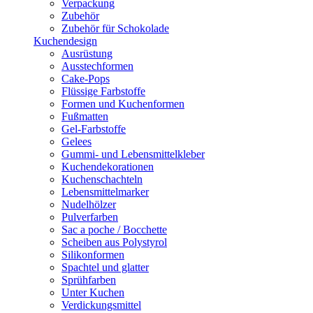
Verpackung
Zubehör
Zubehör für Schokolade
Kuchendesign
Ausrüstung
Ausstechformen
Cake-Pops
Flüssige Farbstoffe
Formen und Kuchenformen
Fußmatten
Gel-Farbstoffe
Gelees
Gummi- und Lebensmittelkleber
Kuchendekorationen
Kuchenschachteln
Lebensmittelmarker
Nudelhölzer
Pulverfarben
Sac a poche / Bocchette
Scheiben aus Polystyrol
Silikonformen
Spachtel und glatter
Sprühfarben
Unter Kuchen
Verdickungsmittel