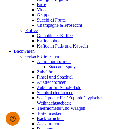
Birre
Vino
Grappe
Succhi di Frutta
Champagne & Prosecchi
Kaffee
Gemahlener Kaffee
Kaffeebohnen
Kaffee in Pads und Kapseln
Backwaren
Gebäck Utensilien
Aluminiumformen
Staccanti spray
Zubehör
Pinsel und Spachtel
Ausstechformen
Zubehör für Schokolade
Schokoladenformen
Sac à poche für "Zeppole" typisches
Weihnachtsgebäck
Thermometer und Waagen
Tortenmasken
Backförmchen
Acetatrollen
Dosierer