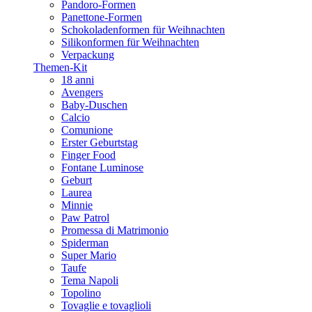
Pandoro-Formen
Panettone-Formen
Schokoladenformen für Weihnachten
Silikonformen für Weihnachten
Verpackung
Themen-Kit
18 anni
Avengers
Baby-Duschen
Calcio
Comunione
Erster Geburtstag
Finger Food
Fontane Luminose
Geburt
Laurea
Minnie
Paw Patrol
Promessa di Matrimonio
Spiderman
Super Mario
Taufe
Tema Napoli
Topolino
Tovaglie e tovaglioli