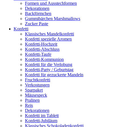
Formen und Ausstechformen
Dekorationen
Backförmchen
Gummibärchen Marshmallows
Zucker Paste
Konfetti
Klassisches Mandelkonfetti
Konfetti spezielle Aromen
Konfetti-Hochzeit
Konfetti-Abschluss
Konfetti-Taufe
Konfetti-Kommunion
Konfetti für die Verlobung
Konfetti-Party / Geburtstag
Konfetti für gezuckerte Mandeln
Fruchtkonfetti
Verkostungen
Sparpaket
Mäusespeck
Pralinen
Reis
Dekorationen
Konfetti im Tablett
Konfetti-Jubiläum
Klassisches Schokoladenkonfetti