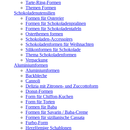
Tarte-Ring-Formen
Themen Formen
Schokoladenutensilien
Formen für Ostereier
Formen für Schokoladenpralinen
Formen für Schokoladentafeln
Osterthemen formen
Schokoladen-Accessoires
Schokoladenformen für Weihnachten
Silikonformen für Schokolade
Thema Schokoladenformen
Verpackung
Aluminiumformen
Aluminiumformen
Backbleche
Cannoli
Delizia mit Zitronen- und Zuccottoform
Donut-Formen
Form für Chiffon-Kuchen
Form für Torten
Formen für Baba
Formen für Savarin / Baba-Creme
Formen für sizilianische Cassata
Furbo-Form
Herzförmige Schablonen