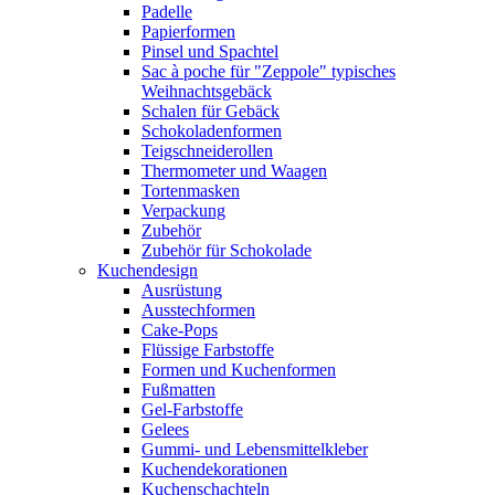
Padelle
Papierformen
Pinsel und Spachtel
Sac à poche für "Zeppole" typisches
Weihnachtsgebäck
Schalen für Gebäck
Schokoladenformen
Teigschneiderollen
Thermometer und Waagen
Tortenmasken
Verpackung
Zubehör
Zubehör für Schokolade
Kuchendesign
Ausrüstung
Ausstechformen
Cake-Pops
Flüssige Farbstoffe
Formen und Kuchenformen
Fußmatten
Gel-Farbstoffe
Gelees
Gummi- und Lebensmittelkleber
Kuchendekorationen
Kuchenschachteln