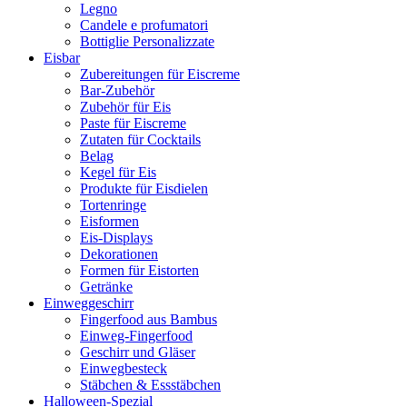
Legno
Candele e profumatori
Bottiglie Personalizzate
Eisbar
Zubereitungen für Eiscreme
Bar-Zubehör
Zubehör für Eis
Paste für Eiscreme
Zutaten für Cocktails
Belag
Kegel für Eis
Produkte für Eisdielen
Tortenringe
Eisformen
Eis-Displays
Dekorationen
Formen für Eistorten
Getränke
Einweggeschirr
Fingerfood aus Bambus
Einweg-Fingerfood
Geschirr und Gläser
Einwegbesteck
Stäbchen & Essstäbchen
Halloween-Spezial