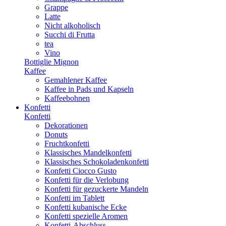
Grappe
Latte
Nicht alkoholisch
Succhi di Frutta
tea
Vino
Bottiglie Mignon
Kaffee
Gemahlener Kaffee
Kaffee in Pads und Kapseln
Kaffeebohnen
Konfetti
Konfetti
Dekorationen
Donuts
Fruchtkonfetti
Klassisches Mandelkonfetti
Klassisches Schokoladenkonfetti
Konfetti Ciocco Gusto
Konfetti für die Verlobung
Konfetti für gezuckerte Mandeln
Konfetti im Tablett
Konfetti kubanische Ecke
Konfetti spezielle Aromen
Konfetti-Abschluss