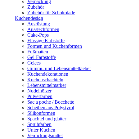
Verpackung
Zubehör
Zubehör für Schokolade
Kuchendesign
Ausrüstung
Ausstechformen
Cake-Pops
Flüssige Farbstoffe
Formen und Kuchenformen
Fußmatten
Gel-Farbstoffe
Gelees
Gummi- und Lebensmittelkleber
Kuchendekorationen
Kuchenschachteln
Lebensmittelmarker
Nudelhölzer
Pulverfarben
Sac a poche / Bocchette
Scheiben aus Polystyrol
Silikonformen
Spachtel und glatter
Sprühfarben
Unter Kuchen
Verdickungsmittel