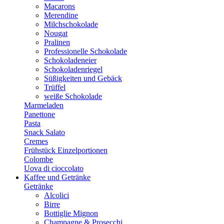
Macarons
Merendine
Milchschokolade
Nougat
Pralinen
Professionelle Schokolade
Schokoladeneier
Schokoladenriegel
Süßigkeiten und Gebäck
Trüffel
weiße Schokolade
Marmeladen
Panettone
Pasta
Snack Salato
Cremes
Frühstück Einzelportionen
Colombe
Uova di cioccolato
Kaffee und Getränke
Getränke
Alcolici
Birre
Bottiglie Mignon
Champagne & Prosecchi