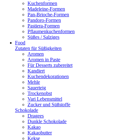
Kuchenformen
Madeleine-Formen
Pan-Brioche-Formen
Pandoro-Formen
Pastiera-Formen
Pflaumenkuchenformen
Süßes / Salziges
Food
Zutaten für Süßigkeiten
Aromen
Aromen in Paste
Für Desserts zubereitet
Kandiert
Kuchendekorationen
Mehle
Sauerteig
Trockenobst
Vari Lebensmittel
Zucker und Süßstoffe
Schokolade
Dragees
Dunkle Schokolade
Kakao
Kakaobutter
Kekse