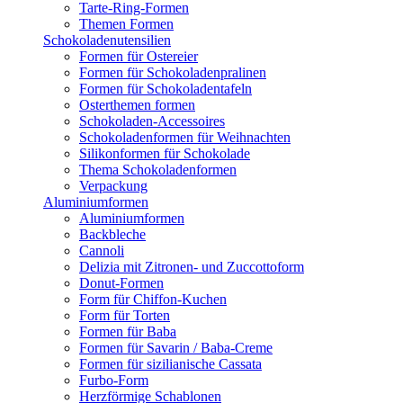
Tarte-Ring-Formen
Themen Formen
Schokoladenutensilien
Formen für Ostereier
Formen für Schokoladenpralinen
Formen für Schokoladentafeln
Osterthemen formen
Schokoladen-Accessoires
Schokoladenformen für Weihnachten
Silikonformen für Schokolade
Thema Schokoladenformen
Verpackung
Aluminiumformen
Aluminiumformen
Backbleche
Cannoli
Delizia mit Zitronen- und Zuccottoform
Donut-Formen
Form für Chiffon-Kuchen
Form für Torten
Formen für Baba
Formen für Savarin / Baba-Creme
Formen für sizilianische Cassata
Furbo-Form
Herzförmige Schablonen