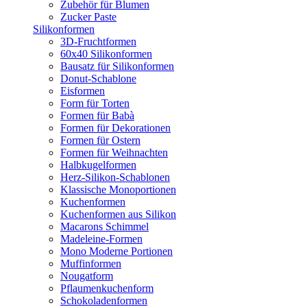
Zubehör für Blumen
Zucker Paste
Silikonformen
3D-Fruchtformen
60x40 Silikonformen
Bausatz für Silikonformen
Donut-Schablone
Eisformen
Form für Torten
Formen für Babà
Formen für Dekorationen
Formen für Ostern
Formen für Weihnachten
Halbkugelformen
Herz-Silikon-Schablonen
Klassische Monoportionen
Kuchenformen
Kuchenformen aus Silikon
Macarons Schimmel
Madeleine-Formen
Mono Moderne Portionen
Muffinformen
Nougatform
Pflaumenkuchenform
Schokoladenformen