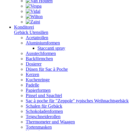
Konditorei
Gebäck Utensilien
Acetatrollen
Aluminiumformen
Staccanti spray
Ausstechformen
Backförmchen
Dosierer
Düsen für Sac à Poche
Kerzen
Kuchenringe
Padelle
Papierformen
Pinsel und Spachtel
Sac à poche für "Zeppole" typisches Weihnachtsgebäck
Schalen für Gebäck
Schokoladenformen
Teigschneiderollen
Thermometer und Waagen
Tortenmasken