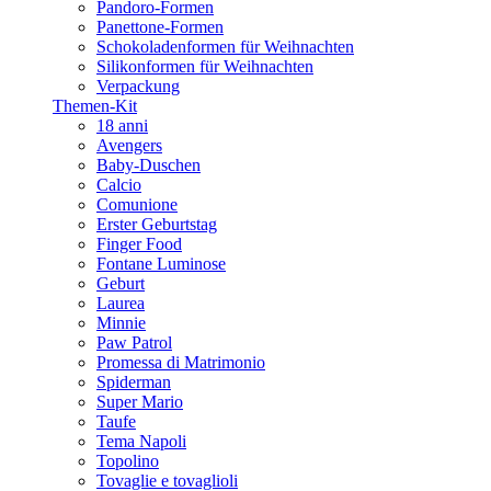
Pandoro-Formen
Panettone-Formen
Schokoladenformen für Weihnachten
Silikonformen für Weihnachten
Verpackung
Themen-Kit
18 anni
Avengers
Baby-Duschen
Calcio
Comunione
Erster Geburtstag
Finger Food
Fontane Luminose
Geburt
Laurea
Minnie
Paw Patrol
Promessa di Matrimonio
Spiderman
Super Mario
Taufe
Tema Napoli
Topolino
Tovaglie e tovaglioli