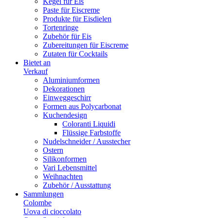
Kegel für Eis
Paste für Eiscreme
Produkte für Eisdielen
Tortenringe
Zubehör für Eis
Zubereitungen für Eiscreme
Zutaten für Cocktails
Bietet an
Verkauf
Aluminiumformen
Dekorationen
Einweggeschirr
Formen aus Polycarbonat
Kuchendesign
Coloranti Liquidi
Flüssige Farbstoffe
Nudelschneider / Ausstecher
Ostern
Silikonformen
Vari Lebensmittel
Weihnachten
Zubehör / Ausstattung
Sammlungen
Colombe
Uova di cioccolato