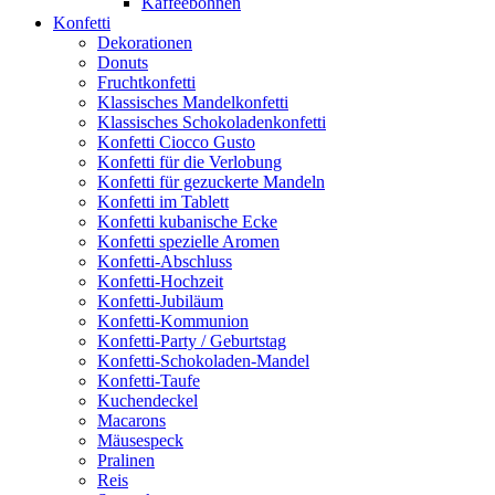
Kaffeebohnen
Konfetti
Dekorationen
Donuts
Fruchtkonfetti
Klassisches Mandelkonfetti
Klassisches Schokoladenkonfetti
Konfetti Ciocco Gusto
Konfetti für die Verlobung
Konfetti für gezuckerte Mandeln
Konfetti im Tablett
Konfetti kubanische Ecke
Konfetti spezielle Aromen
Konfetti-Abschluss
Konfetti-Hochzeit
Konfetti-Jubiläum
Konfetti-Kommunion
Konfetti-Party / Geburtstag
Konfetti-Schokoladen-Mandel
Konfetti-Taufe
Kuchendeckel
Macarons
Mäusespeck
Pralinen
Reis