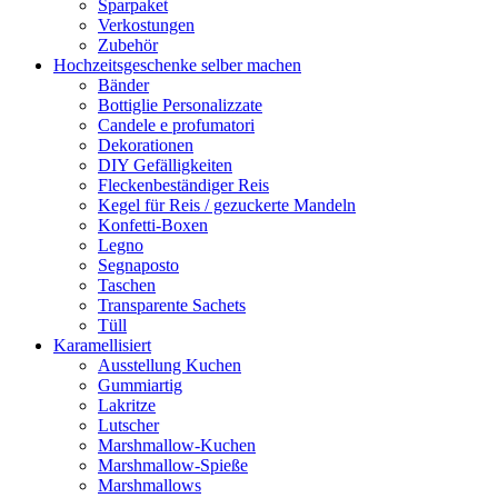
Sparpaket
Verkostungen
Zubehör
Hochzeitsgeschenke selber machen
Bänder
Bottiglie Personalizzate
Candele e profumatori
Dekorationen
DIY Gefälligkeiten
Fleckenbeständiger Reis
Kegel für Reis / gezuckerte Mandeln
Konfetti-Boxen
Legno
Segnaposto
Taschen
Transparente Sachets
Tüll
Karamellisiert
Ausstellung Kuchen
Gummiartig
Lakritze
Lutscher
Marshmallow-Kuchen
Marshmallow-Spieße
Marshmallows