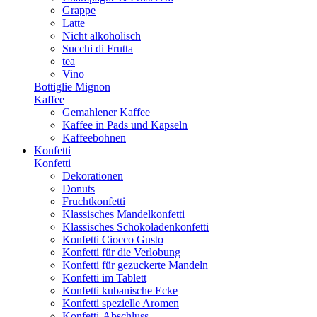
Grappe
Latte
Nicht alkoholisch
Succhi di Frutta
tea
Vino
Bottiglie Mignon
Kaffee
Gemahlener Kaffee
Kaffee in Pads und Kapseln
Kaffeebohnen
Konfetti
Konfetti
Dekorationen
Donuts
Fruchtkonfetti
Klassisches Mandelkonfetti
Klassisches Schokoladenkonfetti
Konfetti Ciocco Gusto
Konfetti für die Verlobung
Konfetti für gezuckerte Mandeln
Konfetti im Tablett
Konfetti kubanische Ecke
Konfetti spezielle Aromen
Konfetti-Abschluss