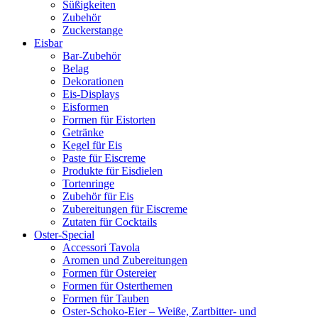
Süßigkeiten
Zubehör
Zuckerstange
Eisbar
Bar-Zubehör
Belag
Dekorationen
Eis-Displays
Eisformen
Formen für Eistorten
Getränke
Kegel für Eis
Paste für Eiscreme
Produkte für Eisdielen
Tortenringe
Zubehör für Eis
Zubereitungen für Eiscreme
Zutaten für Cocktails
Oster-Special
Accessori Tavola
Aromen und Zubereitungen
Formen für Ostereier
Formen für Osterthemen
Formen für Tauben
Oster-Schoko-Eier – Weiße, Zartbitter- und