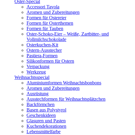
Oster-Special
Accessori Tavola
Aromen und Zubereitungen
Formen für Ostereier
Formen für Osterthemen
Formen für Tauben
Oster-Schoko-Eier – Weiße, Zartbitter- und
Vollmilchschokolade
Osterkuchen-Kit
Ostern-Ausstecher
Pastiera-Formen
Silikonformen für Ostern
Verpackung
Werkzeug
Weihnachtsspecial
Aluminiumformen Weihnachtsbonbons
Aromen und Zubereitungen
Ausrüstung
Ausstechformen für Weihnachtsplätzchen
Backförmchen
Basen aus Polystyrol
Geschenkideen
Glasuren und Pasten
Kuchendekorationen
Lebensmittelfarbe