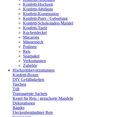
Konfetti-Hochzeit
Konfetti-Jubiläum
Konfetti-Kommunion
Konfetti-Party / Geburtstag
Konfetti-Schokoladen-Mandel
Konfetti-Taufe
Kuchendeckel
Macarons
Mäusespeck
Pralinen
Reis
Sparpaket
Verkostungen
Zubehör
Hochzeitsbevorzugungen
Konfetti-Boxen
DIY Gefälligkeiten
Taschen
Tüll
Transparente Sachets
Kegel für Reis / gezuckerte Mandeln
Dekorationen
Bänder
Fleckenbeständiger Reis