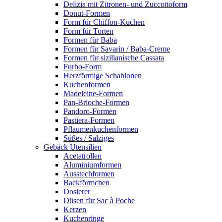
Delizia mit Zitronen- und Zuccottoform
Donut-Formen
Form für Chiffon-Kuchen
Form für Torten
Formen für Baba
Formen für Savarin / Baba-Creme
Formen für sizilianische Cassata
Furbo-Form
Herzförmige Schablonen
Kuchenformen
Madeleine-Formen
Pan-Brioche-Formen
Pandoro-Formen
Pastiera-Formen
Pflaumenkuchenformen
Süßes / Salziges
Gebäck Utensilien
Acetatrollen
Aluminiumformen
Ausstechformen
Backförmchen
Dosierer
Düsen für Sac à Poche
Kerzen
Kuchenringe