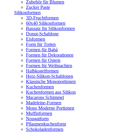
Zubehör für Blumen
Zucker Paste
Silikonformen
3D-Fruchtformen
60x40 Silikonformen
Bausatz für Silikonformen
Donut-Schablone
Eisformen
Form für Torten
Formen für Babà
Formen für Dekorationen
Formen für Ostern
Formen für Weihnachten
Halbkugelformen
Herz-Silikon-Schablonen
Klassische Monoportionen
Kuchenformen
Kuchenformen aus Silikon
Macarons Schimmel
Madeleine-Formen
Mono Moderne Portionen
Muffinformen
Nougatform
Pflaumenkuchenform
Schokoladenformen