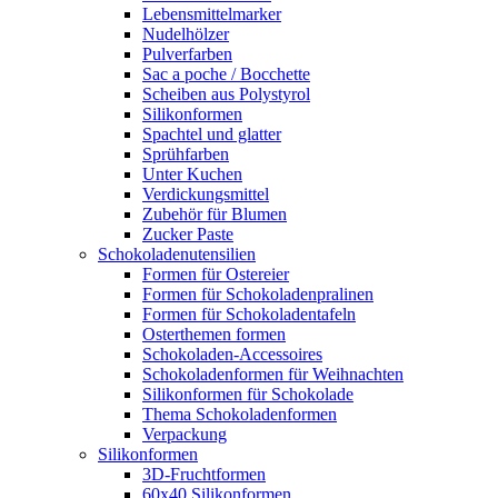
Lebensmittelmarker
Nudelhölzer
Pulverfarben
Sac a poche / Bocchette
Scheiben aus Polystyrol
Silikonformen
Spachtel und glatter
Sprühfarben
Unter Kuchen
Verdickungsmittel
Zubehör für Blumen
Zucker Paste
Schokoladenutensilien
Formen für Ostereier
Formen für Schokoladenpralinen
Formen für Schokoladentafeln
Osterthemen formen
Schokoladen-Accessoires
Schokoladenformen für Weihnachten
Silikonformen für Schokolade
Thema Schokoladenformen
Verpackung
Silikonformen
3D-Fruchtformen
60x40 Silikonformen