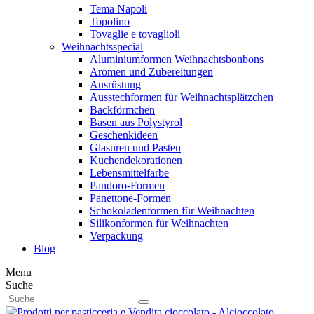
Tema Napoli
Topolino
Tovaglie e tovaglioli
Weihnachtsspecial
Aluminiumformen Weihnachtsbonbons
Aromen und Zubereitungen
Ausrüstung
Ausstechformen für Weihnachtsplätzchen
Backförmchen
Basen aus Polystyrol
Geschenkideen
Glasuren und Pasten
Kuchendekorationen
Lebensmittelfarbe
Pandoro-Formen
Panettone-Formen
Schokoladenformen für Weihnachten
Silikonformen für Weihnachten
Verpackung
Blog
Menu
Suche