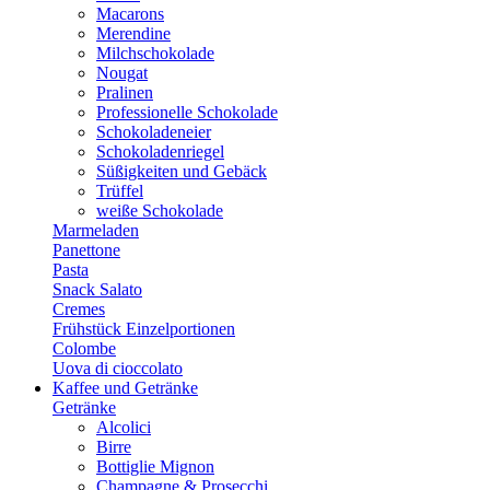
Macarons
Merendine
Milchschokolade
Nougat
Pralinen
Professionelle Schokolade
Schokoladeneier
Schokoladenriegel
Süßigkeiten und Gebäck
Trüffel
weiße Schokolade
Marmeladen
Panettone
Pasta
Snack Salato
Cremes
Frühstück Einzelportionen
Colombe
Uova di cioccolato
Kaffee und Getränke
Getränke
Alcolici
Birre
Bottiglie Mignon
Champagne & Prosecchi