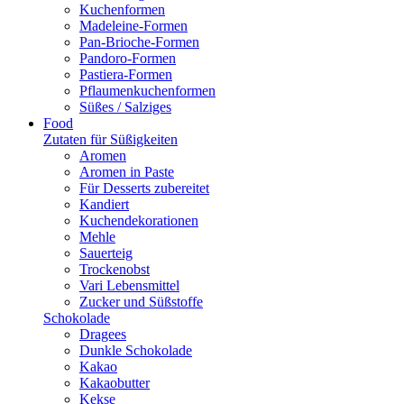
Kuchenformen
Madeleine-Formen
Pan-Brioche-Formen
Pandoro-Formen
Pastiera-Formen
Pflaumenkuchenformen
Süßes / Salziges
Food
Zutaten für Süßigkeiten
Aromen
Aromen in Paste
Für Desserts zubereitet
Kandiert
Kuchendekorationen
Mehle
Sauerteig
Trockenobst
Vari Lebensmittel
Zucker und Süßstoffe
Schokolade
Dragees
Dunkle Schokolade
Kakao
Kakaobutter
Kekse