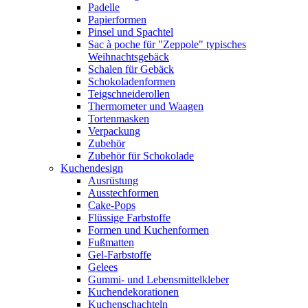
Padelle
Papierformen
Pinsel und Spachtel
Sac à poche für "Zeppole" typisches
Weihnachtsgebäck
Schalen für Gebäck
Schokoladenformen
Teigschneiderollen
Thermometer und Waagen
Tortenmasken
Verpackung
Zubehör
Zubehör für Schokolade
Kuchendesign
Ausrüstung
Ausstechformen
Cake-Pops
Flüssige Farbstoffe
Formen und Kuchenformen
Fußmatten
Gel-Farbstoffe
Gelees
Gummi- und Lebensmittelkleber
Kuchendekorationen
Kuchenschachteln