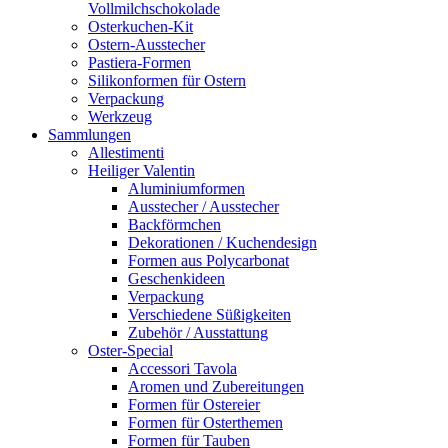
Vollmilchschokolade
Osterkuchen-Kit
Ostern-Ausstecher
Pastiera-Formen
Silikonformen für Ostern
Verpackung
Werkzeug
Sammlungen
Allestimenti
Heiliger Valentin
Aluminiumformen
Ausstecher / Ausstecher
Backförmchen
Dekorationen / Kuchendesign
Formen aus Polycarbonat
Geschenkideen
Verpackung
Verschiedene Süßigkeiten
Zubehör / Ausstattung
Oster-Special
Accessori Tavola
Aromen und Zubereitungen
Formen für Ostereier
Formen für Osterthemen
Formen für Tauben