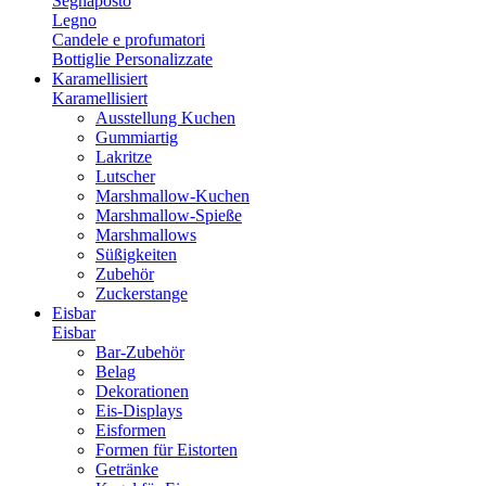
Segnaposto
Legno
Candele e profumatori
Bottiglie Personalizzate
Karamellisiert
Karamellisiert
Ausstellung Kuchen
Gummiartig
Lakritze
Lutscher
Marshmallow-Kuchen
Marshmallow-Spieße
Marshmallows
Süßigkeiten
Zubehör
Zuckerstange
Eisbar
Eisbar
Bar-Zubehör
Belag
Dekorationen
Eis-Displays
Eisformen
Formen für Eistorten
Getränke