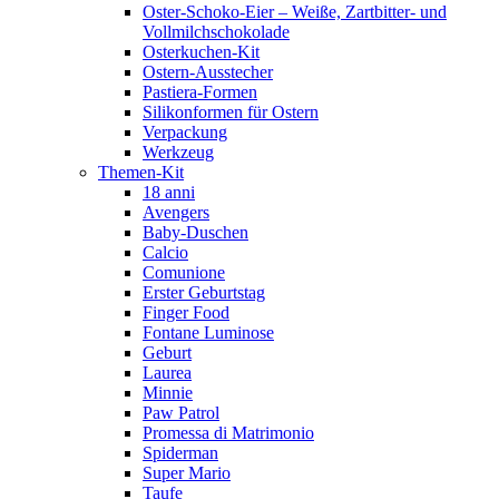
Oster-Schoko-Eier – Weiße, Zartbitter- und
Vollmilchschokolade
Osterkuchen-Kit
Ostern-Ausstecher
Pastiera-Formen
Silikonformen für Ostern
Verpackung
Werkzeug
Themen-Kit
18 anni
Avengers
Baby-Duschen
Calcio
Comunione
Erster Geburtstag
Finger Food
Fontane Luminose
Geburt
Laurea
Minnie
Paw Patrol
Promessa di Matrimonio
Spiderman
Super Mario
Taufe