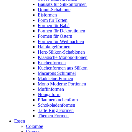
Bausatz für Silikonformen
Donut-Schablone
Eisformen
Form für Torten
Formen für Babà
Formen für Dekorationen
Formen für Ostern
Formen für Weihnachten
Halbkugelformen
Herz-Silikon-Schablonen
Klassische Monoportionen
Kuchenformen
Kuchenformen aus Silikon
Macarons Schimmel
Madeleine-Formen
Mono Moderne Portionen
Muffinformen
Nougatform
Pflaumenkuchenform
Schokoladenformen
Tarte-Ring-Formen
Themen Formen
Essen
Colombe
Cremes