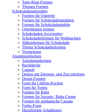
Tarte-Ring-Formen
Themen Formen
Schokoladenutensilien
Formen für Ostereier
Formen für Schokoladenpralinen
Formen für Schokoladentafeln
Osterthemen formen
Schokoladen-Accessoires
Schokoladenformen für Weihnachten
Silikonformen für Schokolade
Thema Schokoladenformen
Verpackung
Aluminiumformen
Aluminiumformen
Backbleche
Cannoli
Delizia mit Zitronen- und Zuccottoform
Donut-Formen
Form für Chiffon-Kuchen
Form für Torten
Formen für Baba
Formen für Savarin / Baba-Creme
Formen für sizilianische Cassata
Furbo-Form
Herzförmige Schablonen