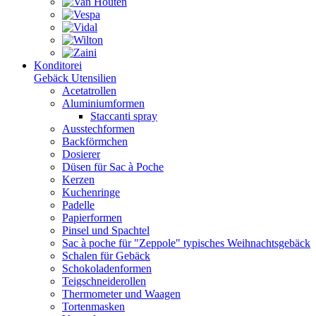
Konditorei
Gebäck Utensilien
Acetatrollen
Aluminiumformen
Staccanti spray
Ausstechformen
Backförmchen
Dosierer
Düsen für Sac à Poche
Kerzen
Kuchenringe
Padelle
Papierformen
Pinsel und Spachtel
Sac à poche für "Zeppole" typisches Weihnachtsgebäck
Schalen für Gebäck
Schokoladenformen
Teigschneiderollen
Thermometer und Waagen
Tortenmasken