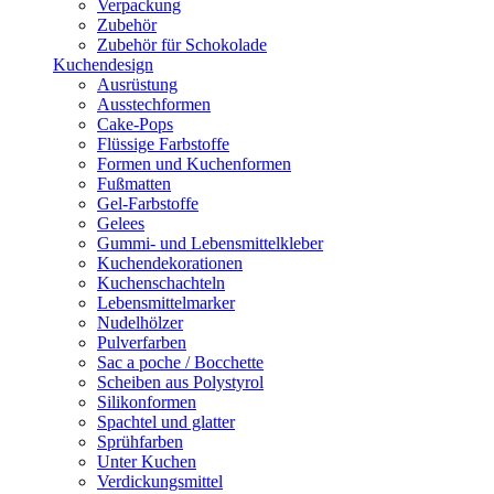
Verpackung
Zubehör
Zubehör für Schokolade
Kuchendesign
Ausrüstung
Ausstechformen
Cake-Pops
Flüssige Farbstoffe
Formen und Kuchenformen
Fußmatten
Gel-Farbstoffe
Gelees
Gummi- und Lebensmittelkleber
Kuchendekorationen
Kuchenschachteln
Lebensmittelmarker
Nudelhölzer
Pulverfarben
Sac a poche / Bocchette
Scheiben aus Polystyrol
Silikonformen
Spachtel und glatter
Sprühfarben
Unter Kuchen
Verdickungsmittel