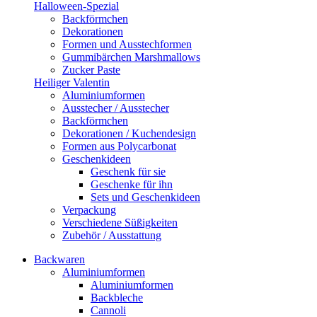
Halloween-Spezial
Backförmchen
Dekorationen
Formen und Ausstechformen
Gummibärchen Marshmallows
Zucker Paste
Heiliger Valentin
Aluminiumformen
Ausstecher / Ausstecher
Backförmchen
Dekorationen / Kuchendesign
Formen aus Polycarbonat
Geschenkideen
Geschenk für sie
Geschenke für ihn
Sets und Geschenkideen
Verpackung
Verschiedene Süßigkeiten
Zubehör / Ausstattung
Backwaren
Aluminiumformen
Aluminiumformen
Backbleche
Cannoli