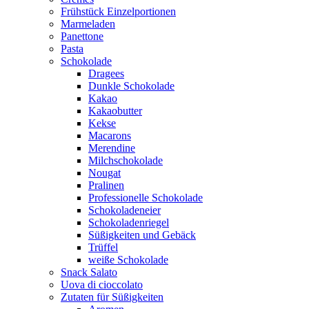
Frühstück Einzelportionen
Marmeladen
Panettone
Pasta
Schokolade
Dragees
Dunkle Schokolade
Kakao
Kakaobutter
Kekse
Macarons
Merendine
Milchschokolade
Nougat
Pralinen
Professionelle Schokolade
Schokoladeneier
Schokoladenriegel
Süßigkeiten und Gebäck
Trüffel
weiße Schokolade
Snack Salato
Uova di cioccolato
Zutaten für Süßigkeiten