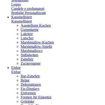
Segnaposto
Legno
Candele e profumatori
Bottiglie Personalizzate
Karamellisiert
Karamellisiert
Ausstellung Kuchen
Gummiartig
Lakritze
Lutscher
Marshmallow-Kuchen
Marshmallow-Spieße
Marshmallows
Süßigkeiten
Zubehör
Zuckerstange
Eisbar
Eisbar
Bar-Zubehör
Belag
Dekorationen
Eis-Displays
Eisformen
Formen für Eistorten
Getränke