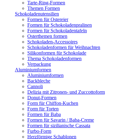
Tarte-Ring-Formen
Themen Formen
Schokoladenutensilien
Formen für Ostereier
Formen für Schokoladenpralinen
Formen für Schokoladentafeln
Osterthemen formen
Schokoladen-Accessoires
Schokoladenformen für Weihnachten
Silikonformen für Schokolade
Thema Schokoladenformen
Verpackung
Aluminiumformen
Aluminiumformen
Backbleche
Cannoli
Delizia mit Zitronen- und Zuccottoform
Donut-Formen
Form für Chiffon-Kuchen
Form für Torten
Formen für Baba
Formen für Savarin / Baba-Creme
Formen für sizilianische Cassata
Furbo-Form
Herzförmige Schablonen