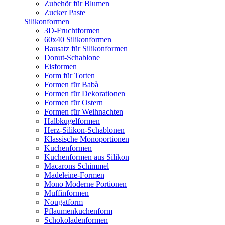
Zubehör für Blumen
Zucker Paste
Silikonformen
3D-Fruchtformen
60x40 Silikonformen
Bausatz für Silikonformen
Donut-Schablone
Eisformen
Form für Torten
Formen für Babà
Formen für Dekorationen
Formen für Ostern
Formen für Weihnachten
Halbkugelformen
Herz-Silikon-Schablonen
Klassische Monoportionen
Kuchenformen
Kuchenformen aus Silikon
Macarons Schimmel
Madeleine-Formen
Mono Moderne Portionen
Muffinformen
Nougatform
Pflaumenkuchenform
Schokoladenformen