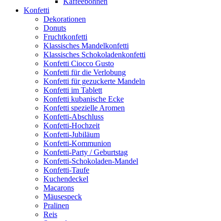
Kaffeebohnen
Konfetti
Dekorationen
Donuts
Fruchtkonfetti
Klassisches Mandelkonfetti
Klassisches Schokoladenkonfetti
Konfetti Ciocco Gusto
Konfetti für die Verlobung
Konfetti für gezuckerte Mandeln
Konfetti im Tablett
Konfetti kubanische Ecke
Konfetti spezielle Aromen
Konfetti-Abschluss
Konfetti-Hochzeit
Konfetti-Jubiläum
Konfetti-Kommunion
Konfetti-Party / Geburtstag
Konfetti-Schokoladen-Mandel
Konfetti-Taufe
Kuchendeckel
Macarons
Mäusespeck
Pralinen
Reis