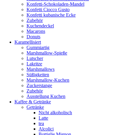
Konfetti-Schokoladen-Mandel
Konfetti Ciocco Gusto
Konfetti kubanische Ecke
Zubehör
Kuchendeckel
Macarons
Donuts
Karamellisiert
Gummiartig
Marshmallow-Spieße
Lutscher
Lakritze
Marshmallows
Süßigkeiten
Marshmallow-Kuchen
Zuckerstange
Zubehör
Ausstellung Kuchen
Kaffee & Getränke
Getränke
Nicht alkoholisch
Latte
tea
Alcolici
Bottiglie Mignon