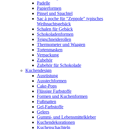
Padelle
Papierformen
Pinsel und Spachtel
Sac à poche für "Zeppole" typisches
Weihnachtsgebäck
Schalen für Gebäck
Schokoladenformen
Teigschneiderollen
Thermometer und Waagen
Tortenmasken
Verpackung
Zubehör
Zubehör für Schokolade
Kuchendesign
Ausrüstung
Ausstechformen
Cake-Pops
Flüssige Farbstoffe
Formen und Kuchenformen
Fußmatten
Gel-Farbstoffe
Gelees
Gummi- und Lebensmittelkleber
Kuchendekorationen
Kuchenschachteln