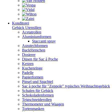
Konditorei
Gebäck Utensilien
Acetatrollen
Aluminiumformen
Staccanti spray
Ausstechformen
Backförmchen
Dosierer
Düsen für Sac à Poche
Kerzen
Kuchenringe
Padelle
Papierformen
Pinsel und Spachtel
Sac à poche für "Zeppole" typisches Weihnachtsgebäck
Schalen für Gebäck
Schokoladenformen
Teigschneiderollen
Thermometer und Waagen
Tortenmasken