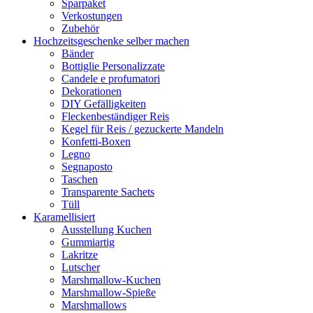
Sparpaket
Verkostungen
Zubehör
Hochzeitsgeschenke selber machen
Bänder
Bottiglie Personalizzate
Candele e profumatori
Dekorationen
DIY Gefälligkeiten
Fleckenbeständiger Reis
Kegel für Reis / gezuckerte Mandeln
Konfetti-Boxen
Legno
Segnaposto
Taschen
Transparente Sachets
Tüll
Karamellisiert
Ausstellung Kuchen
Gummiartig
Lakritze
Lutscher
Marshmallow-Kuchen
Marshmallow-Spieße
Marshmallows