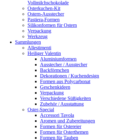
Vollmilchschokolade
Osterkuchen-Kit
Ostern-Ausstecher
Pastiera-Formen
Silikonformen für Ostern
Verpackung
Werkzeug
Sammlungen
Allestimenti
Heiliger Valentin
Aluminiumformen
Ausstecher / Ausstecher
Backförmchen
Dekorationen / Kuchendesign
Formen aus Polycarbonat
Geschenkideen
Verpackung
Verschiedene Süßigkeiten
Zubehör / Ausstattung
Oster-Special
Accessori Tavola
Aromen und Zubereitungen
Formen für Ostereier
Formen für Osterthemen
Formen für Tauben