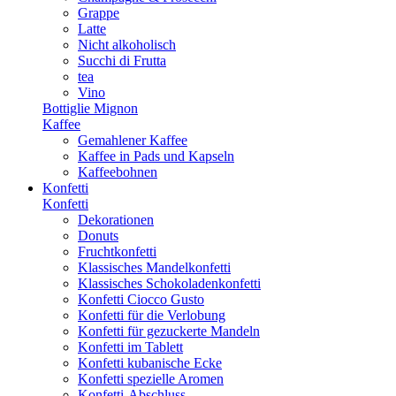
Grappe
Latte
Nicht alkoholisch
Succhi di Frutta
tea
Vino
Bottiglie Mignon
Kaffee
Gemahlener Kaffee
Kaffee in Pads und Kapseln
Kaffeebohnen
Konfetti
Konfetti
Dekorationen
Donuts
Fruchtkonfetti
Klassisches Mandelkonfetti
Klassisches Schokoladenkonfetti
Konfetti Ciocco Gusto
Konfetti für die Verlobung
Konfetti für gezuckerte Mandeln
Konfetti im Tablett
Konfetti kubanische Ecke
Konfetti spezielle Aromen
Konfetti-Abschluss