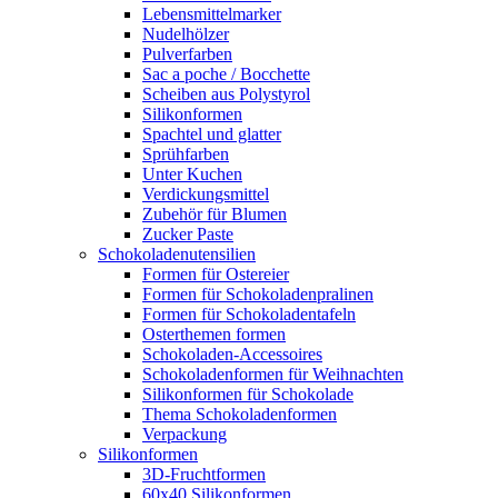
Lebensmittelmarker
Nudelhölzer
Pulverfarben
Sac a poche / Bocchette
Scheiben aus Polystyrol
Silikonformen
Spachtel und glatter
Sprühfarben
Unter Kuchen
Verdickungsmittel
Zubehör für Blumen
Zucker Paste
Schokoladenutensilien
Formen für Ostereier
Formen für Schokoladenpralinen
Formen für Schokoladentafeln
Osterthemen formen
Schokoladen-Accessoires
Schokoladenformen für Weihnachten
Silikonformen für Schokolade
Thema Schokoladenformen
Verpackung
Silikonformen
3D-Fruchtformen
60x40 Silikonformen