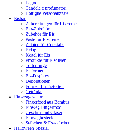
Legno
Candele e profumatori
Bottiglie Personalizzate
Eisbar
Zubereitungen für Eiscreme
Bar-Zubehör
Zubehör für Eis
Paste für Eiscreme
Zutaten für Cocktails
Belag
Kegel für Eis
Produkte für Eisdielen
Tortenringe
Eisformen
Eis-Displays
Dekorationen
Formen für Eistorten
Getränke
Einweggeschirr
Fingerfood aus Bambus
Einweg-Fingerfood
Geschirr und Gläser
Einwegbesteck
Stäbchen & Essstäbchen
Halloween-Spezial