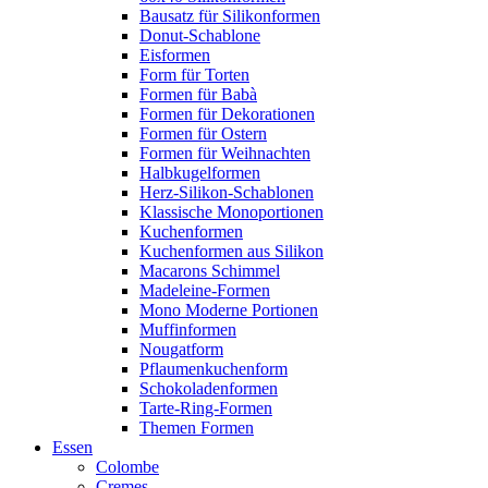
Bausatz für Silikonformen
Donut-Schablone
Eisformen
Form für Torten
Formen für Babà
Formen für Dekorationen
Formen für Ostern
Formen für Weihnachten
Halbkugelformen
Herz-Silikon-Schablonen
Klassische Monoportionen
Kuchenformen
Kuchenformen aus Silikon
Macarons Schimmel
Madeleine-Formen
Mono Moderne Portionen
Muffinformen
Nougatform
Pflaumenkuchenform
Schokoladenformen
Tarte-Ring-Formen
Themen Formen
Essen
Colombe
Cremes