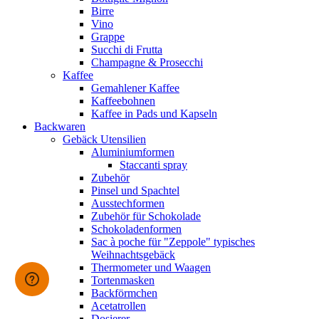
Birre
Vino
Grappe
Succhi di Frutta
Champagne & Prosecchi
Kaffee
Gemahlener Kaffee
Kaffeebohnen
Kaffee in Pads und Kapseln
Backwaren
Gebäck Utensilien
Aluminiumformen
Staccanti spray
Zubehör
Pinsel und Spachtel
Ausstechformen
Zubehör für Schokolade
Schokoladenformen
Sac à poche für "Zeppole" typisches
Weihnachtsgebäck
Thermometer und Waagen
Tortenmasken
Backförmchen
Acetatrollen
Dosierer