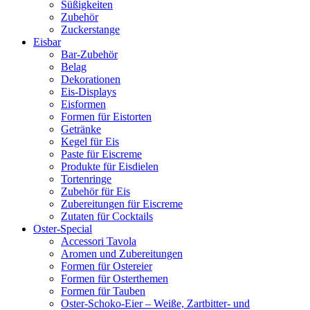
Süßigkeiten
Zubehör
Zuckerstange
Eisbar
Bar-Zubehör
Belag
Dekorationen
Eis-Displays
Eisformen
Formen für Eistorten
Getränke
Kegel für Eis
Paste für Eiscreme
Produkte für Eisdielen
Tortenringe
Zubehör für Eis
Zubereitungen für Eiscreme
Zutaten für Cocktails
Oster-Special
Accessori Tavola
Aromen und Zubereitungen
Formen für Ostereier
Formen für Osterthemen
Formen für Tauben
Oster-Schoko-Eier – Weiße, Zartbitter- und