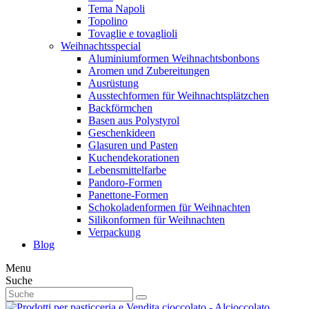
Tema Napoli
Topolino
Tovaglie e tovaglioli
Weihnachtsspecial
Aluminiumformen Weihnachtsbonbons
Aromen und Zubereitungen
Ausrüstung
Ausstechformen für Weihnachtsplätzchen
Backförmchen
Basen aus Polystyrol
Geschenkideen
Glasuren und Pasten
Kuchendekorationen
Lebensmittelfarbe
Pandoro-Formen
Panettone-Formen
Schokoladenformen für Weihnachten
Silikonformen für Weihnachten
Verpackung
Blog
Menu
Suche