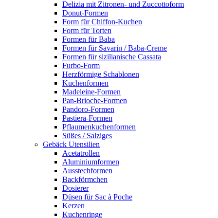
Delizia mit Zitronen- und Zuccottoform
Donut-Formen
Form für Chiffon-Kuchen
Form für Torten
Formen für Baba
Formen für Savarin / Baba-Creme
Formen für sizilianische Cassata
Furbo-Form
Herzförmige Schablonen
Kuchenformen
Madeleine-Formen
Pan-Brioche-Formen
Pandoro-Formen
Pastiera-Formen
Pflaumenkuchenformen
Süßes / Salziges
Gebäck Utensilien
Acetatrollen
Aluminiumformen
Ausstechformen
Backförmchen
Dosierer
Düsen für Sac à Poche
Kerzen
Kuchenringe