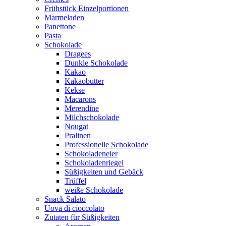
Frühstück Einzelportionen
Marmeladen
Panettone
Pasta
Schokolade
Dragees
Dunkle Schokolade
Kakao
Kakaobutter
Kekse
Macarons
Merendine
Milchschokolade
Nougat
Pralinen
Professionelle Schokolade
Schokoladeneier
Schokoladenriegel
Süßigkeiten und Gebäck
Trüffel
weiße Schokolade
Snack Salato
Uova di cioccolato
Zutaten für Süßigkeiten