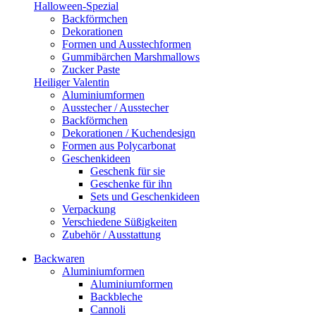
Halloween-Spezial
Backförmchen
Dekorationen
Formen und Ausstechformen
Gummibärchen Marshmallows
Zucker Paste
Heiliger Valentin
Aluminiumformen
Ausstecher / Ausstecher
Backförmchen
Dekorationen / Kuchendesign
Formen aus Polycarbonat
Geschenkideen
Geschenk für sie
Geschenke für ihn
Sets und Geschenkideen
Verpackung
Verschiedene Süßigkeiten
Zubehör / Ausstattung
Backwaren
Aluminiumformen
Aluminiumformen
Backbleche
Cannoli