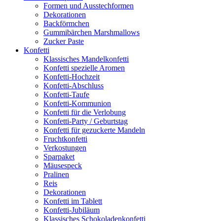
Formen und Ausstechformen
Dekorationen
Backförmchen
Gummibärchen Marshmallows
Zucker Paste
Konfetti
Klassisches Mandelkonfetti
Konfetti spezielle Aromen
Konfetti-Hochzeit
Konfetti-Abschluss
Konfetti-Taufe
Konfetti-Kommunion
Konfetti für die Verlobung
Konfetti-Party / Geburtstag
Konfetti für gezuckerte Mandeln
Fruchtkonfetti
Verkostungen
Sparpaket
Mäusespeck
Pralinen
Reis
Dekorationen
Konfetti im Tablett
Konfetti-Jubiläum
Klassisches Schokoladenkonfetti