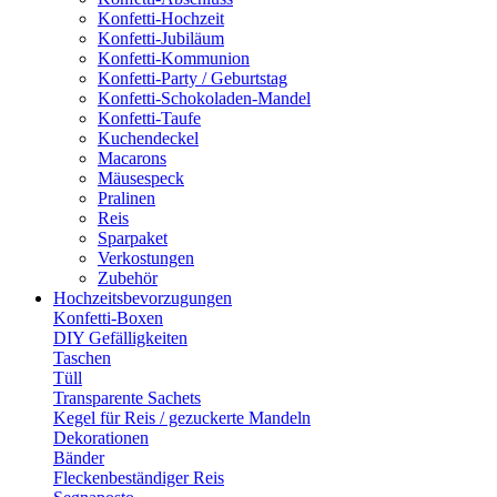
Konfetti-Hochzeit
Konfetti-Jubiläum
Konfetti-Kommunion
Konfetti-Party / Geburtstag
Konfetti-Schokoladen-Mandel
Konfetti-Taufe
Kuchendeckel
Macarons
Mäusespeck
Pralinen
Reis
Sparpaket
Verkostungen
Zubehör
Hochzeitsbevorzugungen
Konfetti-Boxen
DIY Gefälligkeiten
Taschen
Tüll
Transparente Sachets
Kegel für Reis / gezuckerte Mandeln
Dekorationen
Bänder
Fleckenbeständiger Reis