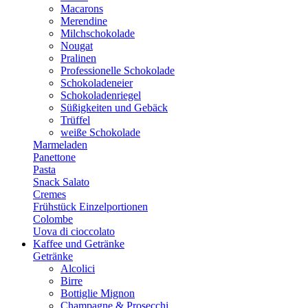
Macarons
Merendine
Milchschokolade
Nougat
Pralinen
Professionelle Schokolade
Schokoladeneier
Schokoladenriegel
Süßigkeiten und Gebäck
Trüffel
weiße Schokolade
Marmeladen
Panettone
Pasta
Snack Salato
Cremes
Frühstück Einzelportionen
Colombe
Uova di cioccolato
Kaffee und Getränke
Getränke
Alcolici
Birre
Bottiglie Mignon
Champagne & Prosecchi