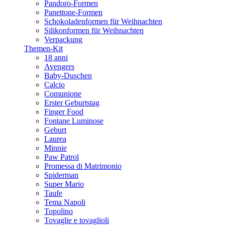
Pandoro-Formen
Panettone-Formen
Schokoladenformen für Weihnachten
Silikonformen für Weihnachten
Verpackung
Themen-Kit
18 anni
Avengers
Baby-Duschen
Calcio
Comunione
Erster Geburtstag
Finger Food
Fontane Luminose
Geburt
Laurea
Minnie
Paw Patrol
Promessa di Matrimonio
Spiderman
Super Mario
Taufe
Tema Napoli
Topolino
Tovaglie e tovaglioli