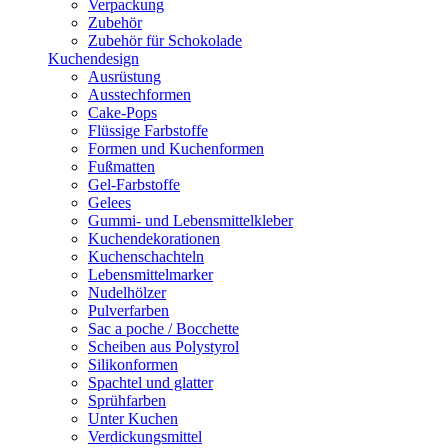
Verpackung
Zubehör
Zubehör für Schokolade
Kuchendesign
Ausrüstung
Ausstechformen
Cake-Pops
Flüssige Farbstoffe
Formen und Kuchenformen
Fußmatten
Gel-Farbstoffe
Gelees
Gummi- und Lebensmittelkleber
Kuchendekorationen
Kuchenschachteln
Lebensmittelmarker
Nudelhölzer
Pulverfarben
Sac a poche / Bocchette
Scheiben aus Polystyrol
Silikonformen
Spachtel und glatter
Sprühfarben
Unter Kuchen
Verdickungsmittel