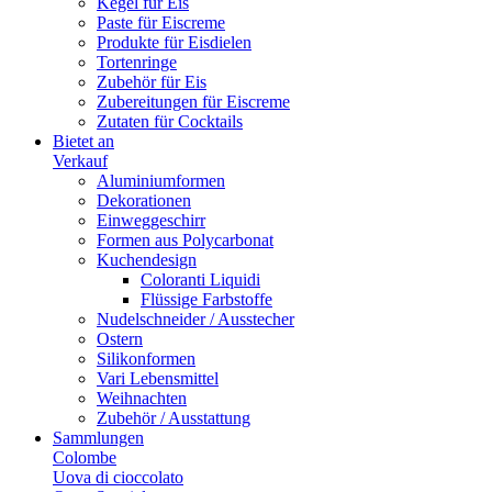
Kegel für Eis
Paste für Eiscreme
Produkte für Eisdielen
Tortenringe
Zubehör für Eis
Zubereitungen für Eiscreme
Zutaten für Cocktails
Bietet an
Verkauf
Aluminiumformen
Dekorationen
Einweggeschirr
Formen aus Polycarbonat
Kuchendesign
Coloranti Liquidi
Flüssige Farbstoffe
Nudelschneider / Ausstecher
Ostern
Silikonformen
Vari Lebensmittel
Weihnachten
Zubehör / Ausstattung
Sammlungen
Colombe
Uova di cioccolato