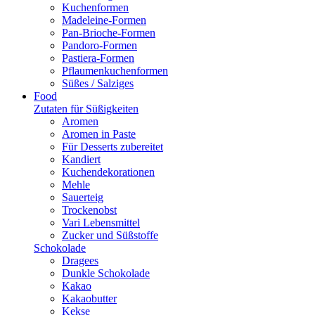
Kuchenformen
Madeleine-Formen
Pan-Brioche-Formen
Pandoro-Formen
Pastiera-Formen
Pflaumenkuchenformen
Süßes / Salziges
Food
Zutaten für Süßigkeiten
Aromen
Aromen in Paste
Für Desserts zubereitet
Kandiert
Kuchendekorationen
Mehle
Sauerteig
Trockenobst
Vari Lebensmittel
Zucker und Süßstoffe
Schokolade
Dragees
Dunkle Schokolade
Kakao
Kakaobutter
Kekse