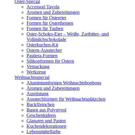
Oster-Special
Accessori Tavola
Aromen und Zubereitungen
Formen für Ostereier
Formen für Osterthemen
Formen für Tauben
Oster-Schoko-Eier – Weiße, Zartbitter- und
Vollmilchschokolade
Osterkuchen-Kit
Ostern-Ausstecher
Pastiera-Formen
Silikonformen für Ostern
Verpackung
Werkzeug
Weihnachtsspecial
Aluminiumformen Weihnachtsbonbons
Aromen und Zubereitungen
Ausrüstung
Ausstechformen für Weihnachtsplätzchen
Backförmchen
Basen aus Polystyrol
Geschenkideen
Glasuren und Pasten
Kuchendekorationen
Lebensmittelfarbe