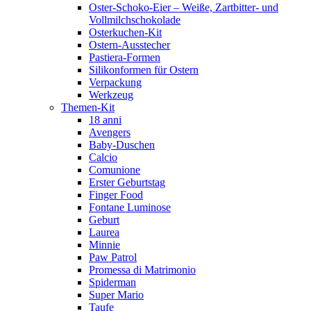
Oster-Schoko-Eier – Weiße, Zartbitter- und
Vollmilchschokolade
Osterkuchen-Kit
Ostern-Ausstecher
Pastiera-Formen
Silikonformen für Ostern
Verpackung
Werkzeug
Themen-Kit
18 anni
Avengers
Baby-Duschen
Calcio
Comunione
Erster Geburtstag
Finger Food
Fontane Luminose
Geburt
Laurea
Minnie
Paw Patrol
Promessa di Matrimonio
Spiderman
Super Mario
Taufe