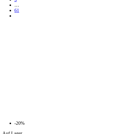
…
61
-20%
Auf Lager