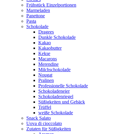
Frühstück Einzelportionen
Marmeladen
Panettone
Pasta
Schokolade
Dragees
Dunkle Schokolade
Kakao
Kakaobutter
Kekse
Macarons
Merendine
Milchschokolade
Nougat
Pralinen
Professionelle Schokolade
Schokoladeneier
Schokoladenriegel
Süßigkeiten und Gebäck
Trüffel
weiße Schokolade
Snack Salato
Uova di cioccolato
Zutaten für Süßigkeiten