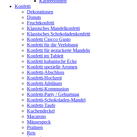
Kaffeebohnen
Konfetti
Dekorationen
Donuts
Fruchtkonfetti
Klassisches Mandelkonfetti
Klassisches Schokoladenkonfetti
Konfetti Ciocco Gusto
Konfetti für die Verlobung
Konfetti für gezuckerte Mandeln
Konfetti im Tablett
Konfetti kubanische Ecke
Konfetti spezielle Aromen
Konfetti-Abschluss
Konfetti-Hochzeit
Konfetti-Jubiläum
Konfetti-Kommunion
Konfetti-Party / Geburtstag
Konfetti-Schokoladen-Mandel
Konfetti-Taufe
Kuchendeckel
Macarons
Mäusespeck
Pralinen
Reis