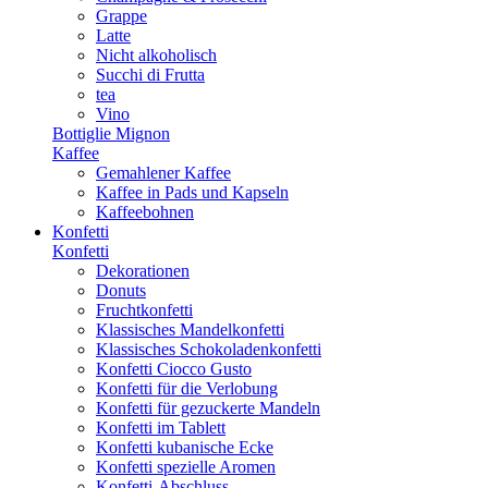
Grappe
Latte
Nicht alkoholisch
Succhi di Frutta
tea
Vino
Bottiglie Mignon
Kaffee
Gemahlener Kaffee
Kaffee in Pads und Kapseln
Kaffeebohnen
Konfetti
Konfetti
Dekorationen
Donuts
Fruchtkonfetti
Klassisches Mandelkonfetti
Klassisches Schokoladenkonfetti
Konfetti Ciocco Gusto
Konfetti für die Verlobung
Konfetti für gezuckerte Mandeln
Konfetti im Tablett
Konfetti kubanische Ecke
Konfetti spezielle Aromen
Konfetti-Abschluss