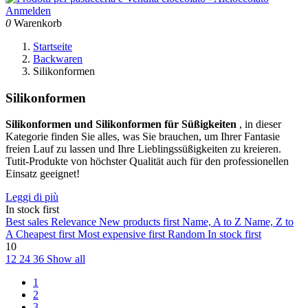
Anmelden
0
Warenkorb
Startseite
Backwaren
Silikonformen
Silikonformen
Silikonformen und Silikonformen für Süßigkeiten
, in dieser
Kategorie finden Sie alles, was Sie brauchen, um Ihrer Fantasie
freien Lauf zu lassen und Ihre Lieblingssüßigkeiten zu kreieren.
Tutit-Produkte von höchster Qualität auch für den professionellen
Einsatz geeignet!
Leggi di più
In stock first
Best sales
Relevance
New products first
Name, A to Z
Name, Z to
A
Cheapest first
Most expensive first
Random
In stock first
10
12
24
36
Show all
1
2
3