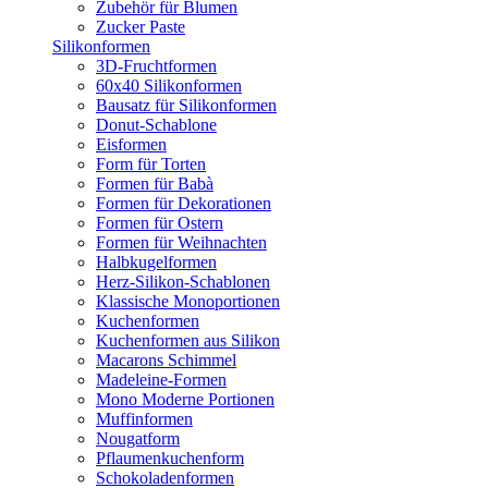
Zubehör für Blumen
Zucker Paste
Silikonformen
3D-Fruchtformen
60x40 Silikonformen
Bausatz für Silikonformen
Donut-Schablone
Eisformen
Form für Torten
Formen für Babà
Formen für Dekorationen
Formen für Ostern
Formen für Weihnachten
Halbkugelformen
Herz-Silikon-Schablonen
Klassische Monoportionen
Kuchenformen
Kuchenformen aus Silikon
Macarons Schimmel
Madeleine-Formen
Mono Moderne Portionen
Muffinformen
Nougatform
Pflaumenkuchenform
Schokoladenformen