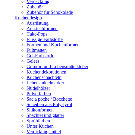
Verpackung
Zubehör
Zubehör für Schokolade
Kuchendesign
Ausrüstung
Ausstechformen
Cake-Pops
Flüssige Farbstoffe
Formen und Kuchenformen
Fußmatten
Gel-Farbstoffe
Gelees
Gummi- und Lebensmittelkleber
Kuchendekorationen
Kuchenschachteln
Lebensmittelmarker
Nudelhölzer
Pulverfarben
Sac a poche / Bocchette
Scheiben aus Polystyrol
Silikonformen
Spachtel und glatter
Sprühfarben
Unter Kuchen
Verdickungsmittel