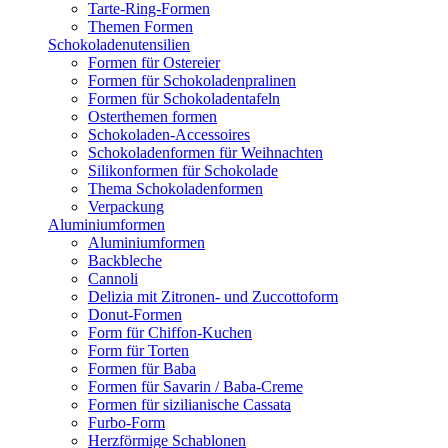
Tarte-Ring-Formen
Themen Formen
Schokoladenutensilien
Formen für Ostereier
Formen für Schokoladenpralinen
Formen für Schokoladentafeln
Osterthemen formen
Schokoladen-Accessoires
Schokoladenformen für Weihnachten
Silikonformen für Schokolade
Thema Schokoladenformen
Verpackung
Aluminiumformen
Aluminiumformen
Backbleche
Cannoli
Delizia mit Zitronen- und Zuccottoform
Donut-Formen
Form für Chiffon-Kuchen
Form für Torten
Formen für Baba
Formen für Savarin / Baba-Creme
Formen für sizilianische Cassata
Furbo-Form
Herzförmige Schablonen