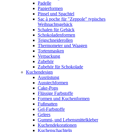
Padelle
Papierformen
Pinsel und Spachtel
Sac à poche für "Zeppole" typisches
Weihnachtsgebäck
Schalen für Gebäck
Schokoladenformen
Teigschneiderollen
Thermometer und Waagen
Tortenmasken
Verpackung
Zubehör
Zubehör für Schokolade
Kuchendesign
Ausrüstung
Ausstechformen
Cake-Pops
Flüssige Farbstoffe
Formen und Kuchenformen
Fußmatten
Gel-Farbstoffe
Gelees
Gummi- und Lebensmittelkleber
Kuchendekorationen
Kuchenschachteln