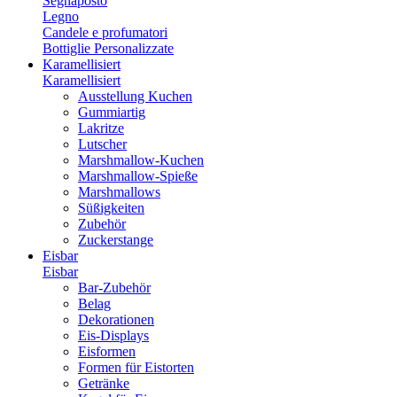
Segnaposto
Legno
Candele e profumatori
Bottiglie Personalizzate
Karamellisiert
Karamellisiert
Ausstellung Kuchen
Gummiartig
Lakritze
Lutscher
Marshmallow-Kuchen
Marshmallow-Spieße
Marshmallows
Süßigkeiten
Zubehör
Zuckerstange
Eisbar
Eisbar
Bar-Zubehör
Belag
Dekorationen
Eis-Displays
Eisformen
Formen für Eistorten
Getränke