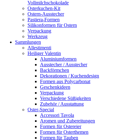
Vollmilchschokolade
Osterkuchen-Kit
Ostern-Ausstecher
Pastiera-Formen
Silikonformen für Ostern
Verpackung
Werkzeug
Sammlungen
Allestimenti
Heiliger Valentin
Aluminiumformen
Ausstecher / Ausstecher
Backförmchen
Dekorationen / Kuchendesign
Formen aus Polycarbonat
Geschenkideen
Verpackung
Verschiedene Süßigkeiten
Zubehör / Ausstattung
Oster-Special
Accessori Tavola
Aromen und Zubereitungen
Formen für Ostereier
Formen für Osterthemen
Formen für Tauben