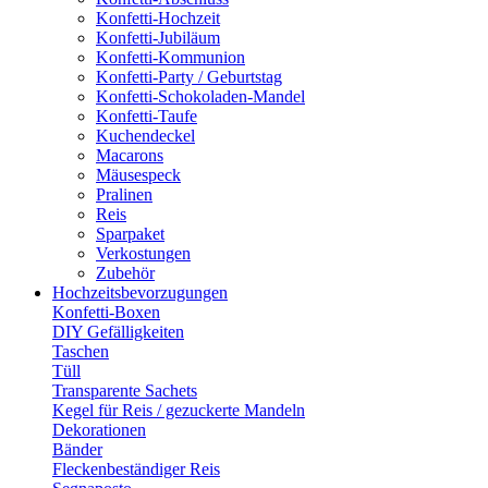
Konfetti-Hochzeit
Konfetti-Jubiläum
Konfetti-Kommunion
Konfetti-Party / Geburtstag
Konfetti-Schokoladen-Mandel
Konfetti-Taufe
Kuchendeckel
Macarons
Mäusespeck
Pralinen
Reis
Sparpaket
Verkostungen
Zubehör
Hochzeitsbevorzugungen
Konfetti-Boxen
DIY Gefälligkeiten
Taschen
Tüll
Transparente Sachets
Kegel für Reis / gezuckerte Mandeln
Dekorationen
Bänder
Fleckenbeständiger Reis