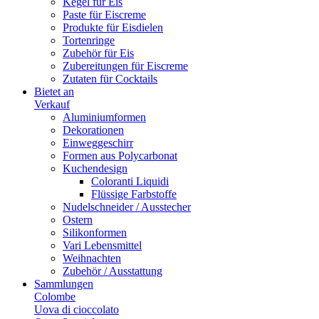
Kegel für Eis
Paste für Eiscreme
Produkte für Eisdielen
Tortenringe
Zubehör für Eis
Zubereitungen für Eiscreme
Zutaten für Cocktails
Bietet an
Verkauf
Aluminiumformen
Dekorationen
Einweggeschirr
Formen aus Polycarbonat
Kuchendesign
Coloranti Liquidi
Flüssige Farbstoffe
Nudelschneider / Ausstecher
Ostern
Silikonformen
Vari Lebensmittel
Weihnachten
Zubehör / Ausstattung
Sammlungen
Colombe
Uova di cioccolato