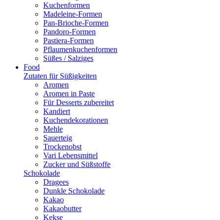
Kuchenformen
Madeleine-Formen
Pan-Brioche-Formen
Pandoro-Formen
Pastiera-Formen
Pflaumenkuchenformen
Süßes / Salziges
Food
Zutaten für Süßigkeiten
Aromen
Aromen in Paste
Für Desserts zubereitet
Kandiert
Kuchendekorationen
Mehle
Sauerteig
Trockenobst
Vari Lebensmittel
Zucker und Süßstoffe
Schokolade
Dragees
Dunkle Schokolade
Kakao
Kakaobutter
Kekse