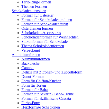
Tarte-Ring-Formen
Themen Formen
Schokoladenutensilien
Formen für Ostereier
Formen für Schokoladenpralinen
Formen für Schokoladentafeln
Osterthemen formen
Schokoladen-Accessoires
Schokoladenformen für Weihnachten
Silikonformen für Schokolade
Thema Schokoladenformen
Verpackung
Aluminiumformen
Aluminiumformen
Backbleche
Cannoli
Delizia mit Zitronen- und Zuccottoform
Donut-Formen
Form für Chiffon-Kuchen
Form für Torten
Formen für Baba
Formen für Savarin / Baba-Creme
Formen für sizilianische Cassata
Furbo-Form
Herzförmige Schablonen