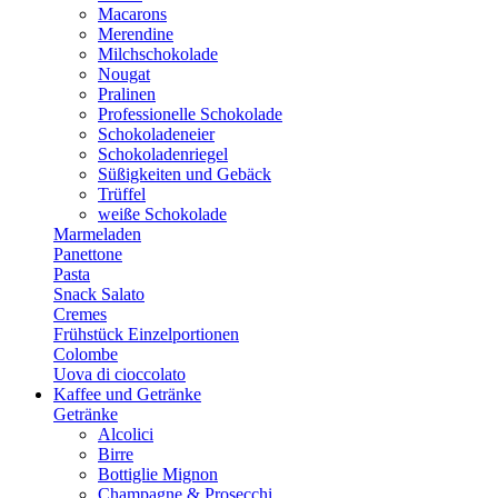
Macarons
Merendine
Milchschokolade
Nougat
Pralinen
Professionelle Schokolade
Schokoladeneier
Schokoladenriegel
Süßigkeiten und Gebäck
Trüffel
weiße Schokolade
Marmeladen
Panettone
Pasta
Snack Salato
Cremes
Frühstück Einzelportionen
Colombe
Uova di cioccolato
Kaffee und Getränke
Getränke
Alcolici
Birre
Bottiglie Mignon
Champagne & Prosecchi