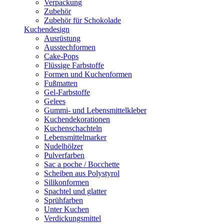
Verpackung
Zubehör
Zubehör für Schokolade
Kuchendesign
Ausrüstung
Ausstechformen
Cake-Pops
Flüssige Farbstoffe
Formen und Kuchenformen
Fußmatten
Gel-Farbstoffe
Gelees
Gummi- und Lebensmittelkleber
Kuchendekorationen
Kuchenschachteln
Lebensmittelmarker
Nudelhölzer
Pulverfarben
Sac a poche / Bocchette
Scheiben aus Polystyrol
Silikonformen
Spachtel und glatter
Sprühfarben
Unter Kuchen
Verdickungsmittel