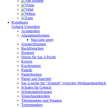
Konditorei
Gebäck Utensilien
Acetatrollen
Aluminiumformen
Staccanti spray
Ausstechformen
Backförmchen
Dosierer
Düsen für Sac à Poche
Kerzen
Kuchenringe
Padelle
Papierformen
Pinsel und Spachtel
Sac à poche für "Zeppole" typisches Weihnachtsgebäck
Schalen für Gebäck
Schokoladenformen
Teigschneiderollen
Thermometer und Waagen
Tortenmasken