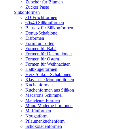
Zubehör für Blumen
Zucker Paste
Silikonformen
3D-Fruchtformen
60x40 Silikonformen
Bausatz für Silikonformen
Donut-Schablone
Eisformen
Form für Torten
Formen für Babà
Formen für Dekorationen
Formen für Ostern
Formen für Weihnachten
Halbkugelformen
Herz-Silikon-Schablonen
Klassische Monoportionen
Kuchenformen
Kuchenformen aus Silikon
Macarons Schimmel
Madeleine-Formen
Mono Moderne Portionen
Muffinformen
Nougatform
Pflaumenkuchenform
Schokoladenformen