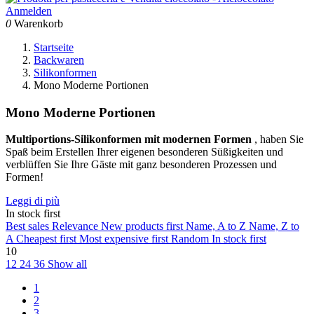
Anmelden
0
Warenkorb
Startseite
Backwaren
Silikonformen
Mono Moderne Portionen
Mono Moderne Portionen
Multiportions-Silikonformen mit modernen Formen
, haben Sie
Spaß beim Erstellen Ihrer eigenen besonderen Süßigkeiten und
verblüffen Sie Ihre Gäste mit ganz besonderen Prozessen und
Formen!
Leggi di più
In stock first
Best sales
Relevance
New products first
Name, A to Z
Name, Z to
A
Cheapest first
Most expensive first
Random
In stock first
10
12
24
36
Show all
1
2
3