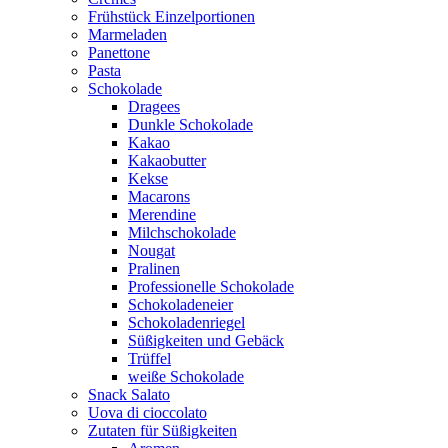
Frühstück Einzelportionen
Marmeladen
Panettone
Pasta
Schokolade
Dragees
Dunkle Schokolade
Kakao
Kakaobutter
Kekse
Macarons
Merendine
Milchschokolade
Nougat
Pralinen
Professionelle Schokolade
Schokoladeneier
Schokoladenriegel
Süßigkeiten und Gebäck
Trüffel
weiße Schokolade
Snack Salato
Uova di cioccolato
Zutaten für Süßigkeiten