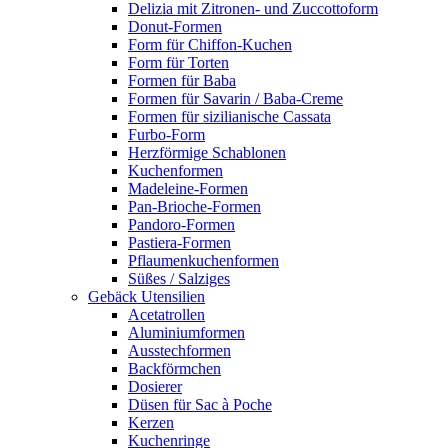
Delizia mit Zitronen- und Zuccottoform
Donut-Formen
Form für Chiffon-Kuchen
Form für Torten
Formen für Baba
Formen für Savarin / Baba-Creme
Formen für sizilianische Cassata
Furbo-Form
Herzförmige Schablonen
Kuchenformen
Madeleine-Formen
Pan-Brioche-Formen
Pandoro-Formen
Pastiera-Formen
Pflaumenkuchenformen
Süßes / Salziges
Gebäck Utensilien
Acetatrollen
Aluminiumformen
Ausstechformen
Backförmchen
Dosierer
Düsen für Sac à Poche
Kerzen
Kuchenringe