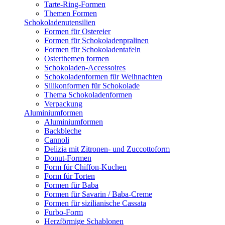
Tarte-Ring-Formen
Themen Formen
Schokoladenutensilien
Formen für Ostereier
Formen für Schokoladenpralinen
Formen für Schokoladentafeln
Osterthemen formen
Schokoladen-Accessoires
Schokoladenformen für Weihnachten
Silikonformen für Schokolade
Thema Schokoladenformen
Verpackung
Aluminiumformen
Aluminiumformen
Backbleche
Cannoli
Delizia mit Zitronen- und Zuccottoform
Donut-Formen
Form für Chiffon-Kuchen
Form für Torten
Formen für Baba
Formen für Savarin / Baba-Creme
Formen für sizilianische Cassata
Furbo-Form
Herzförmige Schablonen