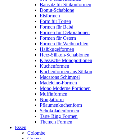
Bausatz für Silikonformen
Donut-Schablone
Eisformen
Form für Torten
Formen für Babà
Formen für Dekorationen
Formen für Ostern
Formen für Weihnachten
Halbkugelformen
Herz-Silikon-Schablonen
Klassische Monoportionen
Kuchenformen
Kuchenformen aus Silikon
Macarons Schimmel
Madeleine-Formen
Mono Moderne Portionen
Muffinformen
Nougatform
Pflaumenkuchenform
Schokoladenformen
Tarte-Ring-Formen
Themen Formen
Essen
Colombe
Cremes