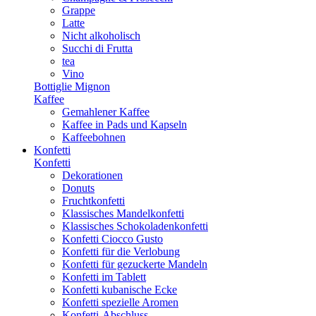
Grappe
Latte
Nicht alkoholisch
Succhi di Frutta
tea
Vino
Bottiglie Mignon
Kaffee
Gemahlener Kaffee
Kaffee in Pads und Kapseln
Kaffeebohnen
Konfetti
Konfetti
Dekorationen
Donuts
Fruchtkonfetti
Klassisches Mandelkonfetti
Klassisches Schokoladenkonfetti
Konfetti Ciocco Gusto
Konfetti für die Verlobung
Konfetti für gezuckerte Mandeln
Konfetti im Tablett
Konfetti kubanische Ecke
Konfetti spezielle Aromen
Konfetti-Abschluss