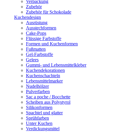
Verpackung
Zubehör
Zubehör für Schokolade
Kuchendesign
Ausrüstung
Ausstechformen
Cake-Pops
Flüssige Farbstoffe
Formen und Kuchenformen
Fußmatten
Gel-Farbstoffe
Gelees
Gummi- und Lebensmittelkleber
Kuchendekorationen
Kuchenschachteln
Lebensmittelmarker
Nudelhölzer
Pulverfarben
Sac a poche / Bocchette
Scheiben aus Polystyrol
Silikonformen
Spachtel und glatter
Sprühfarben
Unter Kuchen
Verdickungsmittel