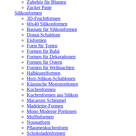
Zubehör für Blumen
Zucker Paste
Silikonformen
3D-Fruchtformen
60x40 Silikonformen
Bausatz für Silikonformen
Donut-Schablone
Eisformen
Form für Torten
Formen für Babà
Formen für Dekorationen
Formen für Ostern
Formen für Weihnachten
Halbkugelformen
Herz-Silikon-Schablonen
Klassische Monoportionen
Kuchenformen
Kuchenformen aus Silikon
Macarons Schimmel
Madeleine-Formen
Mono Moderne Portionen
Muffinformen
Nougatform
Pflaumenkuchenform
Schokoladenformen