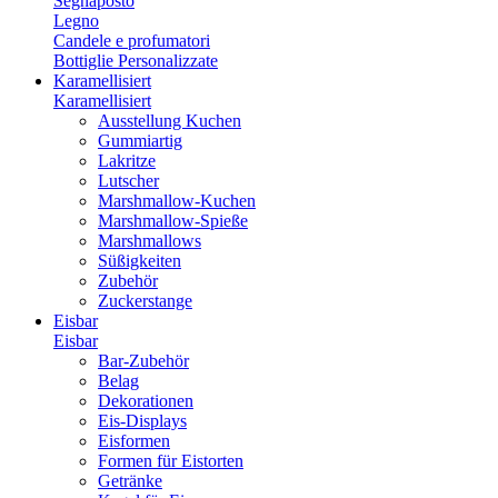
Segnaposto
Legno
Candele e profumatori
Bottiglie Personalizzate
Karamellisiert
Karamellisiert
Ausstellung Kuchen
Gummiartig
Lakritze
Lutscher
Marshmallow-Kuchen
Marshmallow-Spieße
Marshmallows
Süßigkeiten
Zubehör
Zuckerstange
Eisbar
Eisbar
Bar-Zubehör
Belag
Dekorationen
Eis-Displays
Eisformen
Formen für Eistorten
Getränke