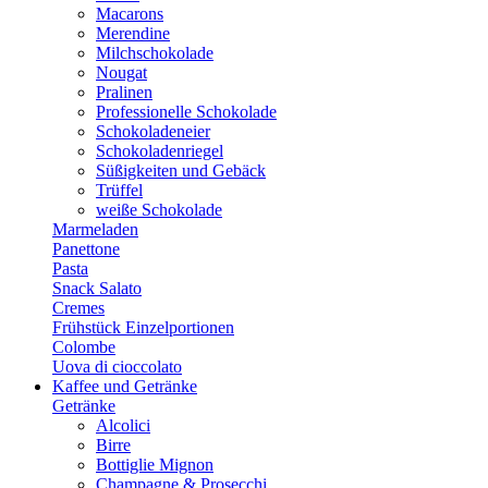
Macarons
Merendine
Milchschokolade
Nougat
Pralinen
Professionelle Schokolade
Schokoladeneier
Schokoladenriegel
Süßigkeiten und Gebäck
Trüffel
weiße Schokolade
Marmeladen
Panettone
Pasta
Snack Salato
Cremes
Frühstück Einzelportionen
Colombe
Uova di cioccolato
Kaffee und Getränke
Getränke
Alcolici
Birre
Bottiglie Mignon
Champagne & Prosecchi