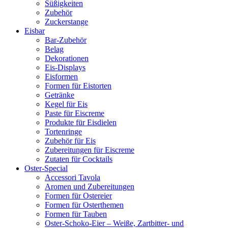
Süßigkeiten
Zubehör
Zuckerstange
Eisbar
Bar-Zubehör
Belag
Dekorationen
Eis-Displays
Eisformen
Formen für Eistorten
Getränke
Kegel für Eis
Paste für Eiscreme
Produkte für Eisdielen
Tortenringe
Zubehör für Eis
Zubereitungen für Eiscreme
Zutaten für Cocktails
Oster-Special
Accessori Tavola
Aromen und Zubereitungen
Formen für Ostereier
Formen für Osterthemen
Formen für Tauben
Oster-Schoko-Eier – Weiße, Zartbitter- und