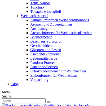
Tema Napoli
Topolino
Tovaglie e tovaglioli
Weihnachtsspecial
Aluminiumformen Weihnachtsbonbons
Aromen und Zubereitungen
Ausrüstung
Ausstechformen für Weihnachtsplätzchen
Backförmchen
Basen aus Polystyrol
Geschenkideen
Glasuren und Pasten
Kuchendekorationen
Lebensmittelfarbe
Pandoro-Formen
Panettone-Formen
Schokoladenformen für Weihnachten
Silikonformen für Weihnachten
Verpackung
Blog
Menu
Suche