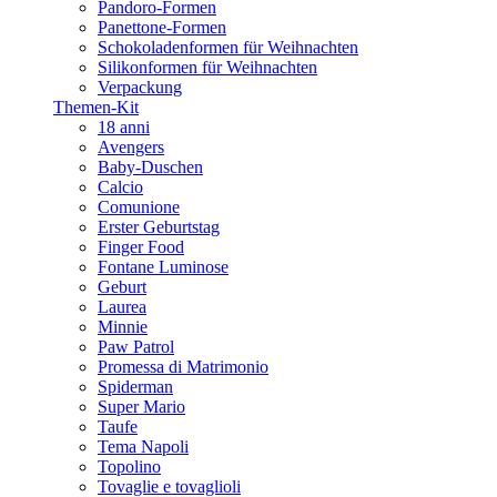
Pandoro-Formen
Panettone-Formen
Schokoladenformen für Weihnachten
Silikonformen für Weihnachten
Verpackung
Themen-Kit
18 anni
Avengers
Baby-Duschen
Calcio
Comunione
Erster Geburtstag
Finger Food
Fontane Luminose
Geburt
Laurea
Minnie
Paw Patrol
Promessa di Matrimonio
Spiderman
Super Mario
Taufe
Tema Napoli
Topolino
Tovaglie e tovaglioli