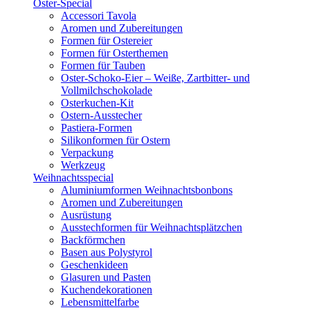
Oster-Special
Accessori Tavola
Aromen und Zubereitungen
Formen für Ostereier
Formen für Osterthemen
Formen für Tauben
Oster-Schoko-Eier – Weiße, Zartbitter- und
Vollmilchschokolade
Osterkuchen-Kit
Ostern-Ausstecher
Pastiera-Formen
Silikonformen für Ostern
Verpackung
Werkzeug
Weihnachtsspecial
Aluminiumformen Weihnachtsbonbons
Aromen und Zubereitungen
Ausrüstung
Ausstechformen für Weihnachtsplätzchen
Backförmchen
Basen aus Polystyrol
Geschenkideen
Glasuren und Pasten
Kuchendekorationen
Lebensmittelfarbe