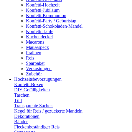
Konfetti-Hochzeit
Konfetti-Jubiläum
Konfetti-Kommunion
Konfetti-Party / Geburtstag
Konfetti-Schokoladen-Mandel
Konfetti-Taufe
Kuchendeckel
Macarons
Mäusespeck
Pralinen
Reis
Sparpaket
Verkostungen
Zubehör
Hochzeitsbevorzugungen
Konfetti-Boxen
DIY Gefälligkeiten
Taschen
Tüll
Transparente Sachets
Kegel für Reis / gezuckerte Mandeln
Dekorationen
Bänder
Fleckenbeständiger Reis