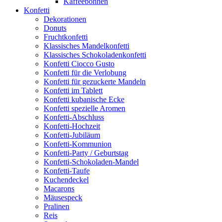
Kaffeebohnen
Konfetti
Dekorationen
Donuts
Fruchtkonfetti
Klassisches Mandelkonfetti
Klassisches Schokoladenkonfetti
Konfetti Ciocco Gusto
Konfetti für die Verlobung
Konfetti für gezuckerte Mandeln
Konfetti im Tablett
Konfetti kubanische Ecke
Konfetti spezielle Aromen
Konfetti-Abschluss
Konfetti-Hochzeit
Konfetti-Jubiläum
Konfetti-Kommunion
Konfetti-Party / Geburtstag
Konfetti-Schokoladen-Mandel
Konfetti-Taufe
Kuchendeckel
Macarons
Mäusespeck
Pralinen
Reis