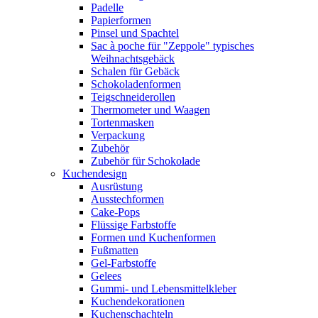
Padelle
Papierformen
Pinsel und Spachtel
Sac à poche für "Zeppole" typisches
Weihnachtsgebäck
Schalen für Gebäck
Schokoladenformen
Teigschneiderollen
Thermometer und Waagen
Tortenmasken
Verpackung
Zubehör
Zubehör für Schokolade
Kuchendesign
Ausrüstung
Ausstechformen
Cake-Pops
Flüssige Farbstoffe
Formen und Kuchenformen
Fußmatten
Gel-Farbstoffe
Gelees
Gummi- und Lebensmittelkleber
Kuchendekorationen
Kuchenschachteln