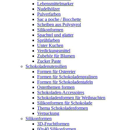
Lebensmittelmarker
Nudelhölzer
Pulverfarben
Sac a poche / Bocchette
Scheiben aus Polystyrol
Silikonformen
Spachtel und glatter
Sprühfarben
Unter Kuchen
Verdickungsmittel
Zubehör für Blumen
Zucker Paste
Schokoladenutensilien
Formen für Ostereier
Formen für Schokoladenpralinen
Formen für Schokoladentafeln
Osterthemen formen
Schokoladen-Accessoires
Schokoladenformen für Weihnachten
Silikonformen für Schokolade
Thema Schokoladenformen
Verpackung
Silikonformen
3D-Fruchtformen
60x40 Silikonformen