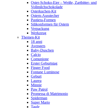
Oster-Schoko-Eier – Weiße, Zartbitter- und
Vollmilchschokolade
Osterkuchen-Kit
Ostern-Ausstecher
Pastiera-Formen
Silikonformen für Ostern
Verpackung
Werkzeug
Themen-Kit
18 anni
Avengers
Baby-Duschen
Calcio
Comunione
Erster Geburtstag
Finger Food
Fontane Luminose
Geburt
Laurea
Minnie
Paw Patrol
Promessa di Matrimonio
Spiderman
Super Mario
Taufe