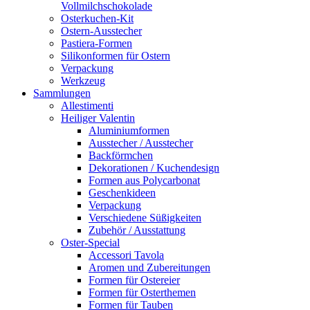
Vollmilchschokolade
Osterkuchen-Kit
Ostern-Ausstecher
Pastiera-Formen
Silikonformen für Ostern
Verpackung
Werkzeug
Sammlungen
Allestimenti
Heiliger Valentin
Aluminiumformen
Ausstecher / Ausstecher
Backförmchen
Dekorationen / Kuchendesign
Formen aus Polycarbonat
Geschenkideen
Verpackung
Verschiedene Süßigkeiten
Zubehör / Ausstattung
Oster-Special
Accessori Tavola
Aromen und Zubereitungen
Formen für Ostereier
Formen für Osterthemen
Formen für Tauben