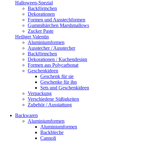
Halloween-Spezial
Backförmchen
Dekorationen
Formen und Ausstechformen
Gummibärchen Marshmallows
Zucker Paste
Heiliger Valentin
Aluminiumformen
Ausstecher / Ausstecher
Backförmchen
Dekorationen / Kuchendesign
Formen aus Polycarbonat
Geschenkideen
Geschenk für sie
Geschenke für ihn
Sets und Geschenkideen
Verpackung
Verschiedene Süßigkeiten
Zubehör / Ausstattung
Backwaren
Aluminiumformen
Aluminiumformen
Backbleche
Cannoli