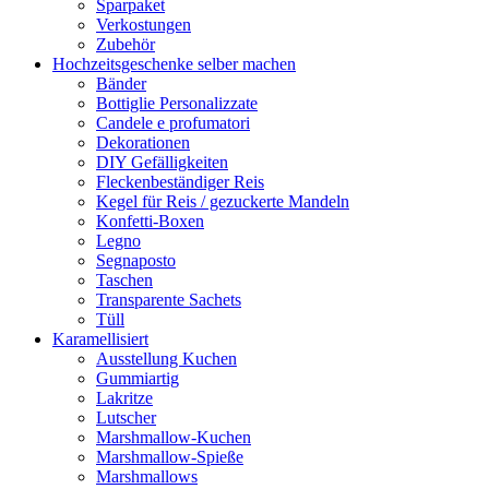
Sparpaket
Verkostungen
Zubehör
Hochzeitsgeschenke selber machen
Bänder
Bottiglie Personalizzate
Candele e profumatori
Dekorationen
DIY Gefälligkeiten
Fleckenbeständiger Reis
Kegel für Reis / gezuckerte Mandeln
Konfetti-Boxen
Legno
Segnaposto
Taschen
Transparente Sachets
Tüll
Karamellisiert
Ausstellung Kuchen
Gummiartig
Lakritze
Lutscher
Marshmallow-Kuchen
Marshmallow-Spieße
Marshmallows