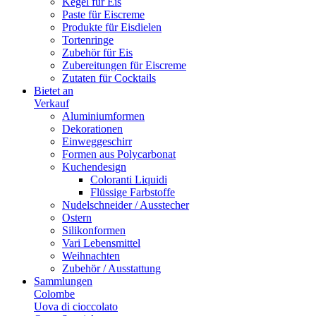
Kegel für Eis
Paste für Eiscreme
Produkte für Eisdielen
Tortenringe
Zubehör für Eis
Zubereitungen für Eiscreme
Zutaten für Cocktails
Bietet an
Verkauf
Aluminiumformen
Dekorationen
Einweggeschirr
Formen aus Polycarbonat
Kuchendesign
Coloranti Liquidi
Flüssige Farbstoffe
Nudelschneider / Ausstecher
Ostern
Silikonformen
Vari Lebensmittel
Weihnachten
Zubehör / Ausstattung
Sammlungen
Colombe
Uova di cioccolato