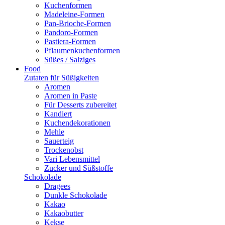
Kuchenformen
Madeleine-Formen
Pan-Brioche-Formen
Pandoro-Formen
Pastiera-Formen
Pflaumenkuchenformen
Süßes / Salziges
Food
Zutaten für Süßigkeiten
Aromen
Aromen in Paste
Für Desserts zubereitet
Kandiert
Kuchendekorationen
Mehle
Sauerteig
Trockenobst
Vari Lebensmittel
Zucker und Süßstoffe
Schokolade
Dragees
Dunkle Schokolade
Kakao
Kakaobutter
Kekse