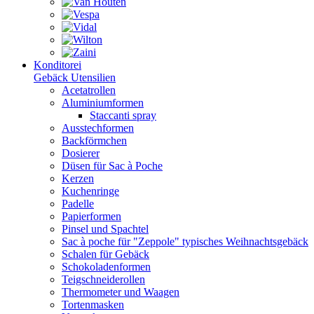
Konditorei
Gebäck Utensilien
Acetatrollen
Aluminiumformen
Staccanti spray
Ausstechformen
Backförmchen
Dosierer
Düsen für Sac à Poche
Kerzen
Kuchenringe
Padelle
Papierformen
Pinsel und Spachtel
Sac à poche für "Zeppole" typisches Weihnachtsgebäck
Schalen für Gebäck
Schokoladenformen
Teigschneiderollen
Thermometer und Waagen
Tortenmasken