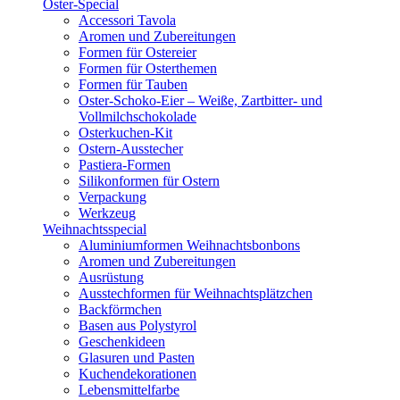
Oster-Special
Accessori Tavola
Aromen und Zubereitungen
Formen für Ostereier
Formen für Osterthemen
Formen für Tauben
Oster-Schoko-Eier – Weiße, Zartbitter- und
Vollmilchschokolade
Osterkuchen-Kit
Ostern-Ausstecher
Pastiera-Formen
Silikonformen für Ostern
Verpackung
Werkzeug
Weihnachtsspecial
Aluminiumformen Weihnachtsbonbons
Aromen und Zubereitungen
Ausrüstung
Ausstechformen für Weihnachtsplätzchen
Backförmchen
Basen aus Polystyrol
Geschenkideen
Glasuren und Pasten
Kuchendekorationen
Lebensmittelfarbe