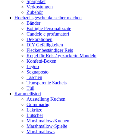
Sparpaket
Verkostungen
Zubehör
Hochzeitsgeschenke selber machen
Bänder
Bottiglie Personalizzate
Candele e profumatori
Dekorationen
DIY Gefälligkeiten
Fleckenbeständiger Reis
Kegel für Reis / gezuckerte Mandeln
Konfetti-Boxen
Legno
Segnaposto
Taschen
Transparente Sachets
Tüll
Karamellisiert
Ausstellung Kuchen
Gummiartig
Lakritze
Lutscher
Marshmallow-Kuchen
Marshmallow-Spieße
Marshmallows