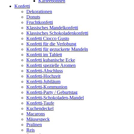
Kaffeebohnen
Konfetti
Dekorationen
Donuts
Fruchtkonfetti
Klassisches Mandelkonfetti
Klassisches Schokoladenkonfetti
Konfetti Ciocco Gusto
Konfetti für die Verlobung
Konfetti für gezuckerte Mandeln
Konfetti im Tablett
Konfetti kubanische Ecke
Konfetti spezielle Aromen
Konfetti-Abschluss
Konfetti-Hochzeit
Konfetti-Jubiläum
Konfetti-Kommunion
Konfetti-Party / Geburtstag
Konfetti-Schokoladen-Mandel
Konfetti-Taufe
Kuchendeckel
Macarons
Mäusespeck
Pralinen
Reis