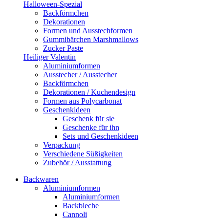
Halloween-Spezial
Backförmchen
Dekorationen
Formen und Ausstechformen
Gummibärchen Marshmallows
Zucker Paste
Heiliger Valentin
Aluminiumformen
Ausstecher / Ausstecher
Backförmchen
Dekorationen / Kuchendesign
Formen aus Polycarbonat
Geschenkideen
Geschenk für sie
Geschenke für ihn
Sets und Geschenkideen
Verpackung
Verschiedene Süßigkeiten
Zubehör / Ausstattung
Backwaren
Aluminiumformen
Aluminiumformen
Backbleche
Cannoli