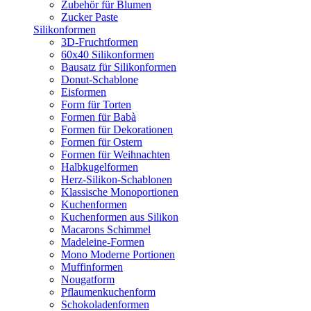
Zubehör für Blumen
Zucker Paste
Silikonformen
3D-Fruchtformen
60x40 Silikonformen
Bausatz für Silikonformen
Donut-Schablone
Eisformen
Form für Torten
Formen für Babà
Formen für Dekorationen
Formen für Ostern
Formen für Weihnachten
Halbkugelformen
Herz-Silikon-Schablonen
Klassische Monoportionen
Kuchenformen
Kuchenformen aus Silikon
Macarons Schimmel
Madeleine-Formen
Mono Moderne Portionen
Muffinformen
Nougatform
Pflaumenkuchenform
Schokoladenformen