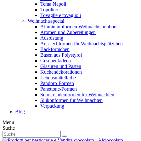
Tema Napoli
Topolino
Tovaglie e tovaglioli
Weihnachtsspecial
Aluminiumformen Weihnachtsbonbons
Aromen und Zubereitungen
Ausrüstung
Ausstechformen für Weihnachtsplätzchen
Backförmchen
Basen aus Polystyrol
Geschenkideen
Glasuren und Pasten
Kuchendekorationen
Lebensmittelfarbe
Pandoro-Formen
Panettone-Formen
Schokoladenformen für Weihnachten
Silikonformen für Weihnachten
Verpackung
Blog
Menu
Suche