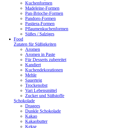
Kuchenformen
Madeleine-Formen
Pan-Brioche-Formen
Pandoro-Formen
Pastiera-Formen
Pflaumenkuchenformen
Süßes / Salziges
Food
Zutaten für Süßigkeiten
Aromen
Aromen in Paste
Für Desserts zubereitet
Kandiert
Kuchendekorationen
Mehle
Sauerteig
Trockenobst
Vari Lebensmittel
Zucker und Süßstoffe
Schokolade
Dragees
Dunkle Schokolade
Kakao
Kakaobutter
Kekse