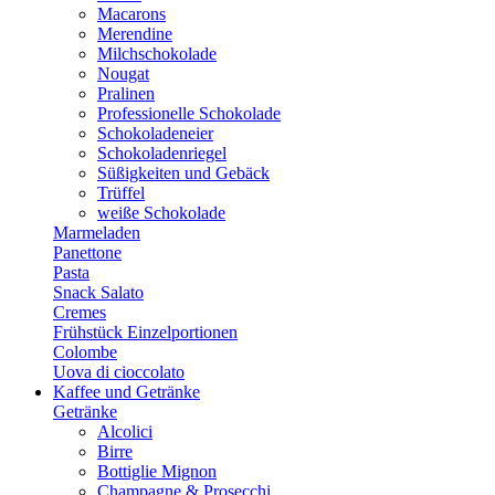
Macarons
Merendine
Milchschokolade
Nougat
Pralinen
Professionelle Schokolade
Schokoladeneier
Schokoladenriegel
Süßigkeiten und Gebäck
Trüffel
weiße Schokolade
Marmeladen
Panettone
Pasta
Snack Salato
Cremes
Frühstück Einzelportionen
Colombe
Uova di cioccolato
Kaffee und Getränke
Getränke
Alcolici
Birre
Bottiglie Mignon
Champagne & Prosecchi