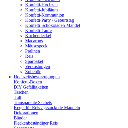
Konfetti-Hochzeit
Konfetti-Jubiläum
Konfetti-Kommunion
Konfetti-Party / Geburtstag
Konfetti-Schokoladen-Mandel
Konfetti-Taufe
Kuchendeckel
Macarons
Mäusespeck
Pralinen
Reis
Sparpaket
Verkostungen
Zubehör
Hochzeitsbevorzugungen
Konfetti-Boxen
DIY Gefälligkeiten
Taschen
Tüll
Transparente Sachets
Kegel für Reis / gezuckerte Mandeln
Dekorationen
Bänder
Fleckenbeständiger Reis