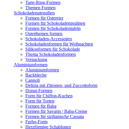
Tarte-Ring-Formen
Themen Formen
Schokoladenutensilien
Formen für Ostereier
Formen für Schokoladenpralinen
Formen für Schokoladentafeln
Osterthemen formen
Schokoladen-Accessoires
Schokoladenformen für Weihnachten
Silikonformen für Schokolade
Thema Schokoladenformen
Verpackung
Aluminiumformen
Aluminiumformen
Backbleche
Cannoli
Delizia mit Zitronen- und Zuccottoform
Donut-Formen
Form für Chiffon-Kuchen
Form für Torten
Formen für Baba
Formen für Savarin / Baba-Creme
Formen für sizilianische Cassata
Furbo-Form
Herzförmige Schablonen