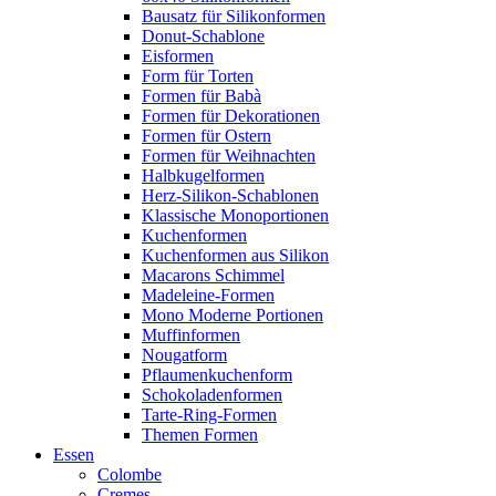
Bausatz für Silikonformen
Donut-Schablone
Eisformen
Form für Torten
Formen für Babà
Formen für Dekorationen
Formen für Ostern
Formen für Weihnachten
Halbkugelformen
Herz-Silikon-Schablonen
Klassische Monoportionen
Kuchenformen
Kuchenformen aus Silikon
Macarons Schimmel
Madeleine-Formen
Mono Moderne Portionen
Muffinformen
Nougatform
Pflaumenkuchenform
Schokoladenformen
Tarte-Ring-Formen
Themen Formen
Essen
Colombe
Cremes