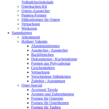
Vollmilchschokolade
Osterkuchen-Kit
Ostern-Ausstecher
Pastiera-Formen
Silikonformen für Ostern
Verpackung
Werkzeug
Sammlungen
Allestimenti
Heiliger Valentin
Aluminiumformen
Ausstecher / Ausstecher
Backförmchen
Dekorationen / Kuchendesign
Formen aus Polycarbonat
Geschenkideen
Verpackung
Verschiedene Süßigkeiten
Zubehör / Ausstattung
Oster-Special
Accessori Tavola
Aromen und Zubereitungen
Formen für Ostereier
Formen für Osterthemen
Formen für Tauben