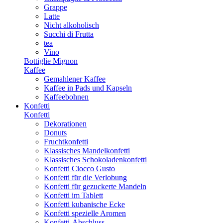
Grappe
Latte
Nicht alkoholisch
Succhi di Frutta
tea
Vino
Bottiglie Mignon
Kaffee
Gemahlener Kaffee
Kaffee in Pads und Kapseln
Kaffeebohnen
Konfetti
Konfetti
Dekorationen
Donuts
Fruchtkonfetti
Klassisches Mandelkonfetti
Klassisches Schokoladenkonfetti
Konfetti Ciocco Gusto
Konfetti für die Verlobung
Konfetti für gezuckerte Mandeln
Konfetti im Tablett
Konfetti kubanische Ecke
Konfetti spezielle Aromen
Konfetti-Abschluss