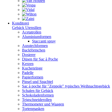
Konditorei
Gebäck Utensilien
Acetatrollen
Aluminiumformen
Staccanti spray
Ausstechformen
Backförmchen
Dosierer
Düsen für Sac à Poche
Kerzen
Kuchenringe
Padelle
Papierformen
Pinsel und Spachtel
Sac à poche für "Zeppole" typisches Weihnachtsgebäck
Schalen für Gebäck
Schokoladenformen
Teigschneiderollen
Thermometer und Waagen
Tortenmasken