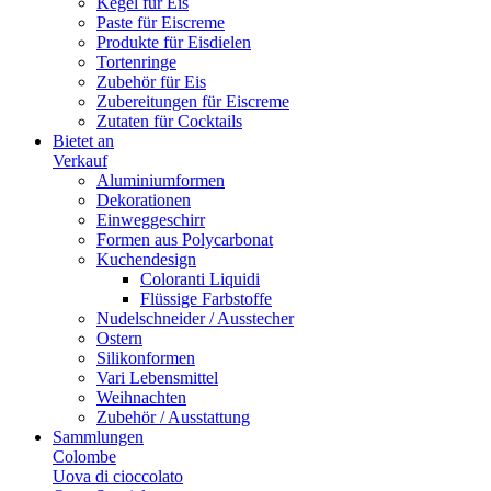
Kegel für Eis
Paste für Eiscreme
Produkte für Eisdielen
Tortenringe
Zubehör für Eis
Zubereitungen für Eiscreme
Zutaten für Cocktails
Bietet an
Verkauf
Aluminiumformen
Dekorationen
Einweggeschirr
Formen aus Polycarbonat
Kuchendesign
Coloranti Liquidi
Flüssige Farbstoffe
Nudelschneider / Ausstecher
Ostern
Silikonformen
Vari Lebensmittel
Weihnachten
Zubehör / Ausstattung
Sammlungen
Colombe
Uova di cioccolato