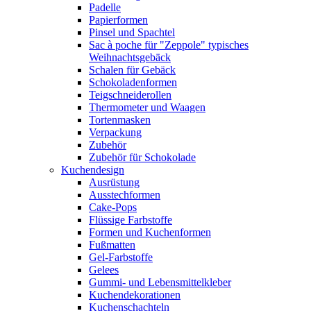
Padelle
Papierformen
Pinsel und Spachtel
Sac à poche für "Zeppole" typisches
Weihnachtsgebäck
Schalen für Gebäck
Schokoladenformen
Teigschneiderollen
Thermometer und Waagen
Tortenmasken
Verpackung
Zubehör
Zubehör für Schokolade
Kuchendesign
Ausrüstung
Ausstechformen
Cake-Pops
Flüssige Farbstoffe
Formen und Kuchenformen
Fußmatten
Gel-Farbstoffe
Gelees
Gummi- und Lebensmittelkleber
Kuchendekorationen
Kuchenschachteln