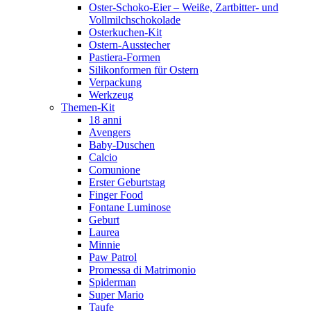
Oster-Schoko-Eier – Weiße, Zartbitter- und
Vollmilchschokolade
Osterkuchen-Kit
Ostern-Ausstecher
Pastiera-Formen
Silikonformen für Ostern
Verpackung
Werkzeug
Themen-Kit
18 anni
Avengers
Baby-Duschen
Calcio
Comunione
Erster Geburtstag
Finger Food
Fontane Luminose
Geburt
Laurea
Minnie
Paw Patrol
Promessa di Matrimonio
Spiderman
Super Mario
Taufe