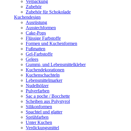
Verpackung
Zubehör
Zubehör für Schokolade
Kuchendesign
Ausrüstung
Ausstechformen
Cake-Pops
Flüssige Farbstoffe
Formen und Kuchenformen
Fußmatten
Gel-Farbstoffe
Gelees
Gummi- und Lebensmittelkleber
Kuchendekorationen
Kuchenschachteln
Lebensmittelmarker
Nudelhölzer
Pulverfarben
Sac a poche / Bocchette
Scheiben aus Polystyrol
Silikonformen
Spachtel und glatter
Sprühfarben
Unter Kuchen
Verdickungsmittel