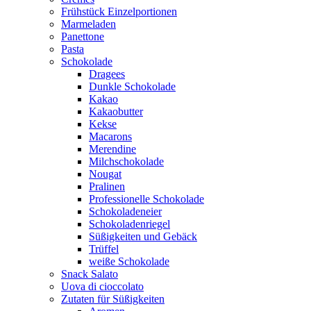
Frühstück Einzelportionen
Marmeladen
Panettone
Pasta
Schokolade
Dragees
Dunkle Schokolade
Kakao
Kakaobutter
Kekse
Macarons
Merendine
Milchschokolade
Nougat
Pralinen
Professionelle Schokolade
Schokoladeneier
Schokoladenriegel
Süßigkeiten und Gebäck
Trüffel
weiße Schokolade
Snack Salato
Uova di cioccolato
Zutaten für Süßigkeiten