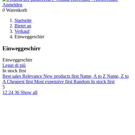
Anmelden
0
Warenkorb
Startseite
Bietet an
Verkauf
Einweggeschirr
Einweggeschirr
Einweggeschirr
Leggi di più
In stock first
Best sales
Relevance
New products first
Name, A to Z
Name, Z to
A
Cheapest first
Most expensive first
Random
In stock first
5
12
24
36
Show all