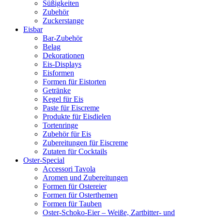
Süßigkeiten
Zubehör
Zuckerstange
Eisbar
Bar-Zubehör
Belag
Dekorationen
Eis-Displays
Eisformen
Formen für Eistorten
Getränke
Kegel für Eis
Paste für Eiscreme
Produkte für Eisdielen
Tortenringe
Zubehör für Eis
Zubereitungen für Eiscreme
Zutaten für Cocktails
Oster-Special
Accessori Tavola
Aromen und Zubereitungen
Formen für Ostereier
Formen für Osterthemen
Formen für Tauben
Oster-Schoko-Eier – Weiße, Zartbitter- und