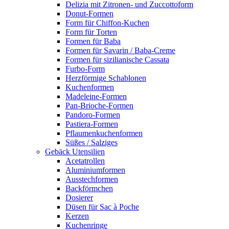
Delizia mit Zitronen- und Zuccottoform
Donut-Formen
Form für Chiffon-Kuchen
Form für Torten
Formen für Baba
Formen für Savarin / Baba-Creme
Formen für sizilianische Cassata
Furbo-Form
Herzförmige Schablonen
Kuchenformen
Madeleine-Formen
Pan-Brioche-Formen
Pandoro-Formen
Pastiera-Formen
Pflaumenkuchenformen
Süßes / Salziges
Gebäck Utensilien
Acetatrollen
Aluminiumformen
Ausstechformen
Backförmchen
Dosierer
Düsen für Sac à Poche
Kerzen
Kuchenringe