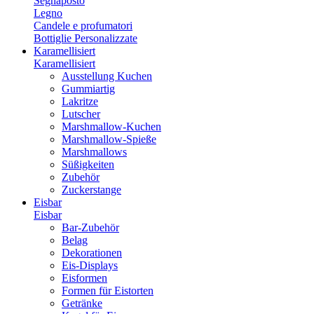
Segnaposto
Legno
Candele e profumatori
Bottiglie Personalizzate
Karamellisiert
Karamellisiert
Ausstellung Kuchen
Gummiartig
Lakritze
Lutscher
Marshmallow-Kuchen
Marshmallow-Spieße
Marshmallows
Süßigkeiten
Zubehör
Zuckerstange
Eisbar
Eisbar
Bar-Zubehör
Belag
Dekorationen
Eis-Displays
Eisformen
Formen für Eistorten
Getränke