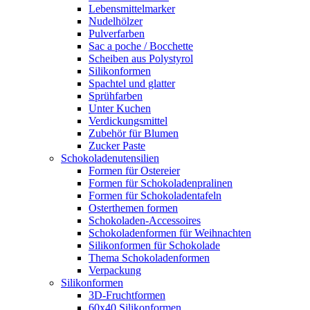
Lebensmittelmarker
Nudelhölzer
Pulverfarben
Sac a poche / Bocchette
Scheiben aus Polystyrol
Silikonformen
Spachtel und glatter
Sprühfarben
Unter Kuchen
Verdickungsmittel
Zubehör für Blumen
Zucker Paste
Schokoladenutensilien
Formen für Ostereier
Formen für Schokoladenpralinen
Formen für Schokoladentafeln
Osterthemen formen
Schokoladen-Accessoires
Schokoladenformen für Weihnachten
Silikonformen für Schokolade
Thema Schokoladenformen
Verpackung
Silikonformen
3D-Fruchtformen
60x40 Silikonformen