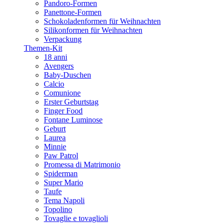
Pandoro-Formen
Panettone-Formen
Schokoladenformen für Weihnachten
Silikonformen für Weihnachten
Verpackung
Themen-Kit
18 anni
Avengers
Baby-Duschen
Calcio
Comunione
Erster Geburtstag
Finger Food
Fontane Luminose
Geburt
Laurea
Minnie
Paw Patrol
Promessa di Matrimonio
Spiderman
Super Mario
Taufe
Tema Napoli
Topolino
Tovaglie e tovaglioli