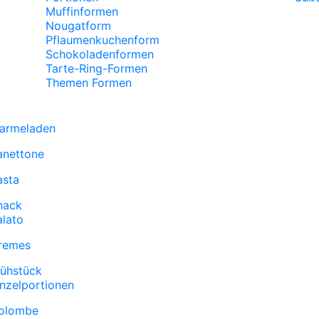
Muffinformen
Nougatform
Pflaumenkuchenform
Schokoladenformen
Tarte-Ring-Formen
Themen Formen
armeladen
anettone
asta
nack
alato
remes
rühstück
inzelportionen
olombe