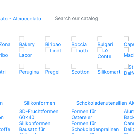
gn
Silikonformen
Schokoladenutensilien
Al
3D-Fruchtformen
Formen für
Alu
en
60x40
Ostereier
Bac
Silikonformen
Formen für
Cann
toffe
Bausatz für
Schokoladenpralinen
Deli