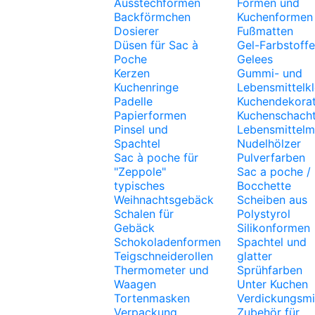
Ausstechformen
Formen und
Backförmchen
Kuchenformen
Dosierer
Fußmatten
Düsen für Sac à
Gel-Farbstoffe
Poche
Gelees
Kerzen
Gummi- und
Kuchenringe
Lebensmittelk
Padelle
Kuchendekora
Papierformen
Kuchenschacht
Pinsel und
Lebensmittelm
Spachtel
Nudelhölzer
Sac à poche für
Pulverfarben
"Zeppole"
Sac a poche /
typisches
Bocchette
Weihnachtsgebäck
Scheiben aus
Schalen für
Polystyrol
Gebäck
Silikonformen
Schokoladenformen
Spachtel und
Teigschneiderollen
glatter
Thermometer und
Sprühfarben
Waagen
Unter Kuchen
Tortenmasken
Verdickungsmi
Verpackung
Zubehör für