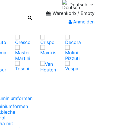
Deutsch
Warenkorb
/
Empty
Anmelden
uminiumformen
miniumformen
kbleche
oli
zia mit