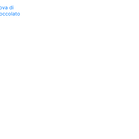
ova di
ioccolato