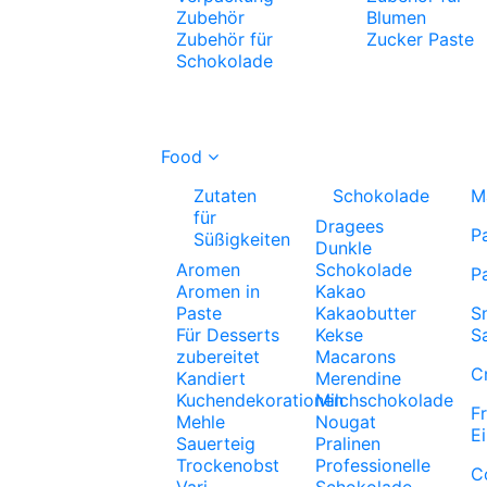
Zubehör
Blumen
Zubehör für
Zucker Paste
Schokolade
Food
Zutaten
Schokolade
M
für
Dragees
P
Süßigkeiten
Dunkle
Aromen
Schokolade
P
Aromen in
Kakao
Paste
Kakaobutter
S
Für Desserts
Kekse
S
zubereitet
Macarons
C
Kandiert
Merendine
Kuchendekorationen
Milchschokolade
F
Mehle
Nougat
E
Sauerteig
Pralinen
Trockenobst
Professionelle
C
Vari
Schokolade