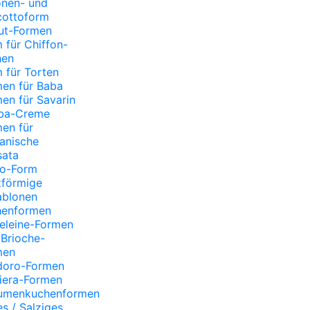
onen- und
cottoform
ut-Formen
 für Chiffon-
hen
 für Torten
en für Baba
en für Savarin
aba-Creme
en für
lianische
sata
bo-Form
zförmige
ablonen
henformen
eleine-Formen
Brioche-
men
doro-Formen
iera-Formen
aumenkuchenformen
s / Salziges