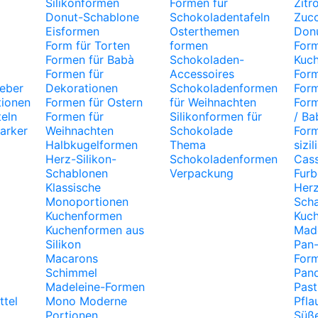
Silikonformen
Formen für
Zitr
Donut-Schablone
Schokoladentafeln
Zuc
Eisformen
Osterthemen
Don
Form für Torten
formen
Form
Formen für Babà
Schokoladen-
Kuc
Formen für
Accessoires
Form
leber
Dekorationen
Schokoladenformen
Form
tionen
Formen für Ostern
für Weihnachten
Form
eln
Formen für
Silikonformen für
/ B
arker
Weihnachten
Schokolade
Form
Halbkugelformen
Thema
sizi
Herz-Silikon-
Schokoladenformen
Cas
Schablonen
Verpackung
Fur
Klassische
Her
Monoportionen
Sch
Kuchenformen
Kuc
Kuchenformen aus
Mad
Silikon
Pan-
Macarons
For
Schimmel
Pan
Madeleine-Formen
Past
ttel
Mono Moderne
Pfl
Portionen
Süße