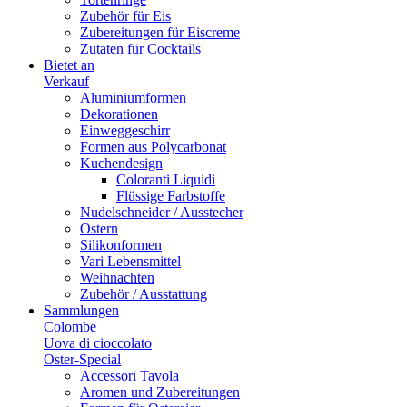
Zubehör für Eis
Zubereitungen für Eiscreme
Zutaten für Cocktails
Bietet an
Verkauf
Aluminiumformen
Dekorationen
Einweggeschirr
Formen aus Polycarbonat
Kuchendesign
Coloranti Liquidi
Flüssige Farbstoffe
Nudelschneider / Ausstecher
Ostern
Silikonformen
Vari Lebensmittel
Weihnachten
Zubehör / Ausstattung
Sammlungen
Colombe
Uova di cioccolato
Oster-Special
Accessori Tavola
Aromen und Zubereitungen