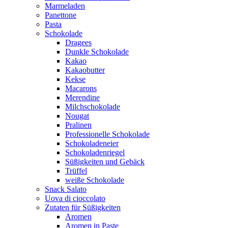
Marmeladen
Panettone
Pasta
Schokolade
Dragees
Dunkle Schokolade
Kakao
Kakaobutter
Kekse
Macarons
Merendine
Milchschokolade
Nougat
Pralinen
Professionelle Schokolade
Schokoladeneier
Schokoladenriegel
Süßigkeiten und Gebäck
Trüffel
weiße Schokolade
Snack Salato
Uova di cioccolato
Zutaten für Süßigkeiten
Aromen
Aromen in Paste