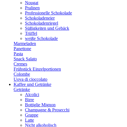
Nougat
Pralinen
Professionelle Schokolade
Schokoladeneier
Schokoladenriegel
Süßigkeiten und Gebäck
Trüffel
weiße Schokolade
Marmeladen
Panettone
Pasta
Snack Salato
Cremes
Frühstück Einzelportionen
Colombe
Uova di cioccolato
Kaffee und Getränke
Getränke
Alcolici
Birre
Bottiglie Mignon
Champagne & Prosecchi
Grappe
Latte
Nicht alkoholisch