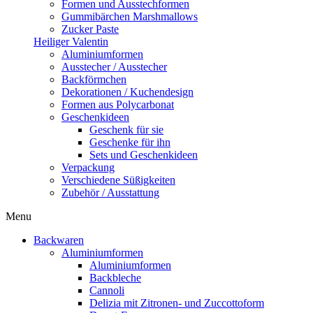
Formen und Ausstechformen
Gummibärchen Marshmallows
Zucker Paste
Heiliger Valentin
Aluminiumformen
Ausstecher / Ausstecher
Backförmchen
Dekorationen / Kuchendesign
Formen aus Polycarbonat
Geschenkideen
Geschenk für sie
Geschenke für ihn
Sets und Geschenkideen
Verpackung
Verschiedene Süßigkeiten
Zubehör / Ausstattung
Menu
Backwaren
Aluminiumformen
Aluminiumformen
Backbleche
Cannoli
Delizia mit Zitronen- und Zuccottoform