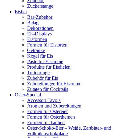
Zubehör
Zuckerstange
Eisbar
Bar-Zubehör
Belag
Dekorationen
Eis-Displays
Eisformen
Formen für Eistorten
Getränke
Kegel für Eis
Paste für Eiscreme
Produkte für Eisdielen
Tortenringe
Zubehör für Eis
Zubereitungen für Eiscreme
Zutaten für Cocktails
Oster-Special
Accessori Tavola
Aromen und Zubereitungen
Formen für Ostereier
Formen für Osterthemen
Formen für Tauben
Oster-Schoko-Eier – Weiße, Zartbitter- und
Vollmilchschokolade