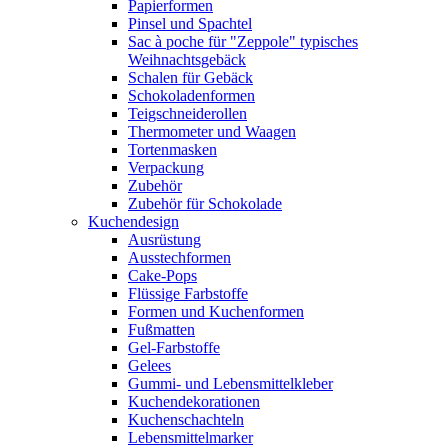
Papierformen
Pinsel und Spachtel
Sac à poche für "Zeppole" typisches
Weihnachtsgebäck
Schalen für Gebäck
Schokoladenformen
Teigschneiderollen
Thermometer und Waagen
Tortenmasken
Verpackung
Zubehör
Zubehör für Schokolade
Kuchendesign
Ausrüstung
Ausstechformen
Cake-Pops
Flüssige Farbstoffe
Formen und Kuchenformen
Fußmatten
Gel-Farbstoffe
Gelees
Gummi- und Lebensmittelkleber
Kuchendekorationen
Kuchenschachteln
Lebensmittelmarker