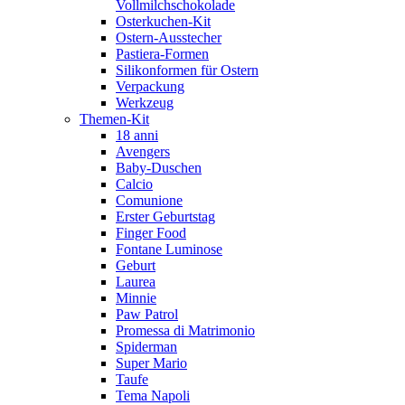
Vollmilchschokolade
Osterkuchen-Kit
Ostern-Ausstecher
Pastiera-Formen
Silikonformen für Ostern
Verpackung
Werkzeug
Themen-Kit
18 anni
Avengers
Baby-Duschen
Calcio
Comunione
Erster Geburtstag
Finger Food
Fontane Luminose
Geburt
Laurea
Minnie
Paw Patrol
Promessa di Matrimonio
Spiderman
Super Mario
Taufe
Tema Napoli