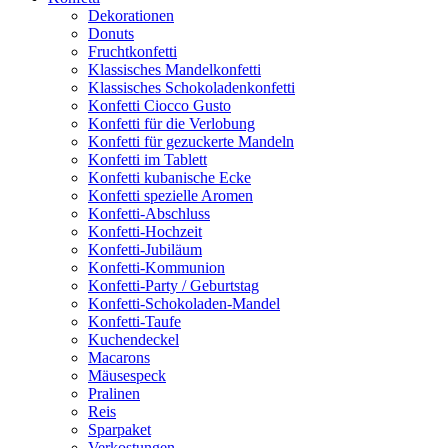
Dekorationen
Donuts
Fruchtkonfetti
Klassisches Mandelkonfetti
Klassisches Schokoladenkonfetti
Konfetti Ciocco Gusto
Konfetti für die Verlobung
Konfetti für gezuckerte Mandeln
Konfetti im Tablett
Konfetti kubanische Ecke
Konfetti spezielle Aromen
Konfetti-Abschluss
Konfetti-Hochzeit
Konfetti-Jubiläum
Konfetti-Kommunion
Konfetti-Party / Geburtstag
Konfetti-Schokoladen-Mandel
Konfetti-Taufe
Kuchendeckel
Macarons
Mäusespeck
Pralinen
Reis
Sparpaket
Verkostungen