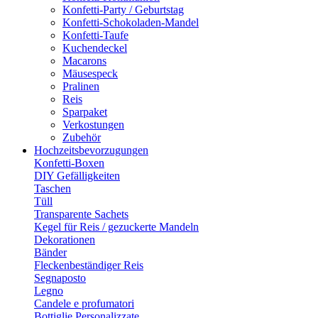
Konfetti-Party / Geburtstag
Konfetti-Schokoladen-Mandel
Konfetti-Taufe
Kuchendeckel
Macarons
Mäusespeck
Pralinen
Reis
Sparpaket
Verkostungen
Zubehör
Hochzeitsbevorzugungen
Konfetti-Boxen
DIY Gefälligkeiten
Taschen
Tüll
Transparente Sachets
Kegel für Reis / gezuckerte Mandeln
Dekorationen
Bänder
Fleckenbeständiger Reis
Segnaposto
Legno
Candele e profumatori
Bottiglie Personalizzate