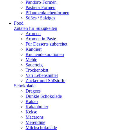
Pandoro-Formen
Pastiera-Formen
Pflaumenkuchenformen
Süßes / Salziges
Food
Zutaten für Süßigkeiten
Aromen
Aromen in Paste
Für Desserts zubereitet
Kandiert
Kuchendekorationen
Mehle
Sauerteig
Trockenobst
Vari Lebensmittel
Zucker und Süßstoffe
Schokolade
Dragees
Dunkle Schokolade
Kakao
Kakaobutter
Kekse
Macarons
Merendine
Milchschokolade