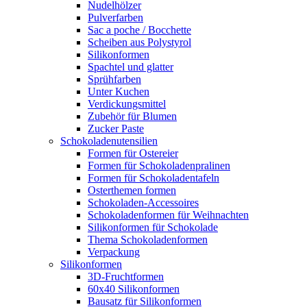
Nudelhölzer
Pulverfarben
Sac a poche / Bocchette
Scheiben aus Polystyrol
Silikonformen
Spachtel und glatter
Sprühfarben
Unter Kuchen
Verdickungsmittel
Zubehör für Blumen
Zucker Paste
Schokoladenutensilien
Formen für Ostereier
Formen für Schokoladenpralinen
Formen für Schokoladentafeln
Osterthemen formen
Schokoladen-Accessoires
Schokoladenformen für Weihnachten
Silikonformen für Schokolade
Thema Schokoladenformen
Verpackung
Silikonformen
3D-Fruchtformen
60x40 Silikonformen
Bausatz für Silikonformen