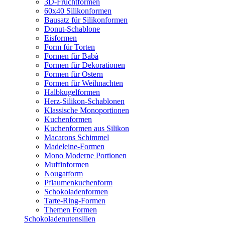
3D-Fruchtformen
60x40 Silikonformen
Bausatz für Silikonformen
Donut-Schablone
Eisformen
Form für Torten
Formen für Babà
Formen für Dekorationen
Formen für Ostern
Formen für Weihnachten
Halbkugelformen
Herz-Silikon-Schablonen
Klassische Monoportionen
Kuchenformen
Kuchenformen aus Silikon
Macarons Schimmel
Madeleine-Formen
Mono Moderne Portionen
Muffinformen
Nougatform
Pflaumenkuchenform
Schokoladenformen
Tarte-Ring-Formen
Themen Formen
Schokoladenutensilien