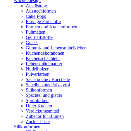
Kuchendesign
Ausrüstung
Ausstechformen
Cake-Pops
Flüssige Farbstoffe
Formen und Kuchenformen
Fußmatten
Gel-Farbstoffe
Gelees
Gummi- und Lebensmittelkleber
Kuchendekorationen
Kuchenschachteln
Lebensmittelmarker
Nudelhölzer
Pulverfarben
Sac a poche / Bocchette
Scheiben aus Polystyrol
Silikonformen
Spachtel und glatter
Sprühfarben
Unter Kuchen
Verdickungsmittel
Zubehör für Blumen
Zucker Paste
Silikonformen