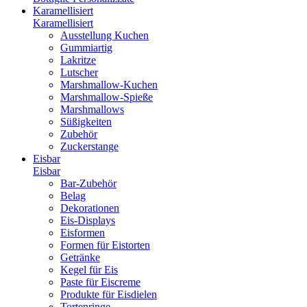
Karamellisiert
Karamellisiert
Ausstellung Kuchen
Gummiartig
Lakritze
Lutscher
Marshmallow-Kuchen
Marshmallow-Spieße
Marshmallows
Süßigkeiten
Zubehör
Zuckerstange
Eisbar
Eisbar
Bar-Zubehör
Belag
Dekorationen
Eis-Displays
Eisformen
Formen für Eistorten
Getränke
Kegel für Eis
Paste für Eiscreme
Produkte für Eisdielen
Tortenringe