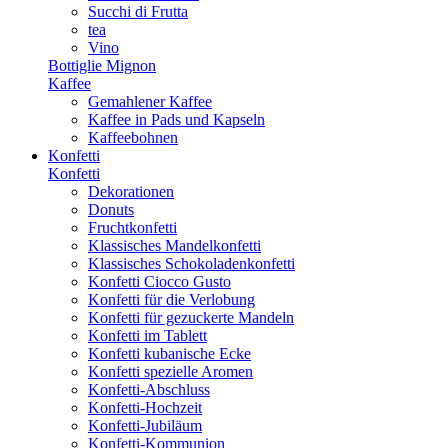
Succhi di Frutta
tea
Vino
Bottiglie Mignon
Kaffee
Gemahlener Kaffee
Kaffee in Pads und Kapseln
Kaffeebohnen
Konfetti
Konfetti
Dekorationen
Donuts
Fruchtkonfetti
Klassisches Mandelkonfetti
Klassisches Schokoladenkonfetti
Konfetti Ciocco Gusto
Konfetti für die Verlobung
Konfetti für gezuckerte Mandeln
Konfetti im Tablett
Konfetti kubanische Ecke
Konfetti spezielle Aromen
Konfetti-Abschluss
Konfetti-Hochzeit
Konfetti-Jubiläum
Konfetti-Kommunion