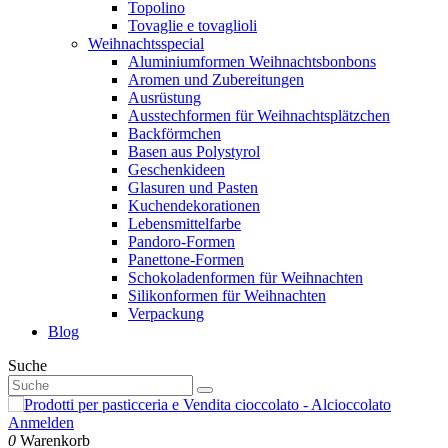
Topolino
Tovaglie e tovaglioli
Weihnachtsspecial
Aluminiumformen Weihnachtsbonbons
Aromen und Zubereitungen
Ausrüstung
Ausstechformen für Weihnachtsplätzchen
Backförmchen
Basen aus Polystyrol
Geschenkideen
Glasuren und Pasten
Kuchendekorationen
Lebensmittelfarbe
Pandoro-Formen
Panettone-Formen
Schokoladenformen für Weihnachten
Silikonformen für Weihnachten
Verpackung
Blog
Suche
Anmelden
0
Warenkorb