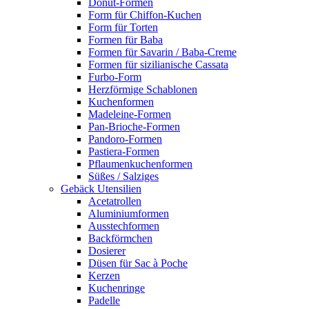
Donut-Formen
Form für Chiffon-Kuchen
Form für Torten
Formen für Baba
Formen für Savarin / Baba-Creme
Formen für sizilianische Cassata
Furbo-Form
Herzförmige Schablonen
Kuchenformen
Madeleine-Formen
Pan-Brioche-Formen
Pandoro-Formen
Pastiera-Formen
Pflaumenkuchenformen
Süßes / Salziges
Gebäck Utensilien
Acetatrollen
Aluminiumformen
Ausstechformen
Backförmchen
Dosierer
Düsen für Sac à Poche
Kerzen
Kuchenringe
Padelle