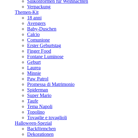
Silikonformen für Weihnachten
Verpackung
Themen-Kit
18 anni
Avengers
Baby-Duschen
Calcio
Comunione
Erster Geburtstag
Finger Food
Fontane Luminose
Geburt
Laurea
Minnie
Paw Patrol
Promessa di Matrimonio
Spiderman
Super Mario
Taufe
Tema Napoli
Topolino
Tovaglie e tovaglioli
Halloween-Spezial
Backförmchen
Dekorationen