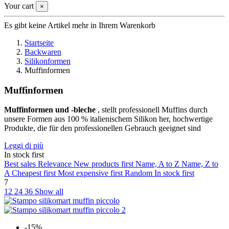
Your cart
×
Es gibt keine Artikel mehr in Ihrem Warenkorb
Startseite
Backwaren
Silikonformen
Muffinformen
Muffinformen
Muffinformen und -bleche
, stellt professionell Muffins durch
unsere Formen aus 100 % italienischem Silikon her, hochwertige
Produkte, die für den professionellen Gebrauch geeignet sind
Leggi di più
In stock first
Best sales
Relevance
New products first
Name, A to Z
Name, Z to
A
Cheapest first
Most expensive first
Random
In stock first
7
12
24
36
Show all
-15%