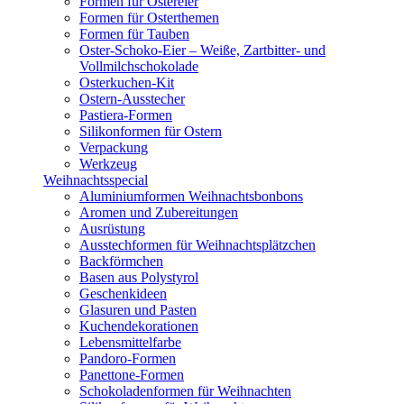
Formen für Ostereier
Formen für Osterthemen
Formen für Tauben
Oster-Schoko-Eier – Weiße, Zartbitter- und
Vollmilchschokolade
Osterkuchen-Kit
Ostern-Ausstecher
Pastiera-Formen
Silikonformen für Ostern
Verpackung
Werkzeug
Weihnachtsspecial
Aluminiumformen Weihnachtsbonbons
Aromen und Zubereitungen
Ausrüstung
Ausstechformen für Weihnachtsplätzchen
Backförmchen
Basen aus Polystyrol
Geschenkideen
Glasuren und Pasten
Kuchendekorationen
Lebensmittelfarbe
Pandoro-Formen
Panettone-Formen
Schokoladenformen für Weihnachten