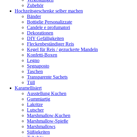
Zubehör
Hochzeitsgeschenke selber machen
Bänder
Bottiglie Personalizzate
Candele e profumatori
Dekorationen
DIY Gefälligkeiten
Fleckenbeständiger Reis
Kegel für Reis / gezuckerte Mandeln
Konfetti-Boxen
Legno
Segnaposto
Taschen
Transparente Sachets
Tüll
Karamellisiert
Ausstellung Kuchen
Gummiartig
Lakritze
Lutscher
Marshmallow-Kuchen
Marshmallow-Spieße
Marshmallows
Süßigkeiten