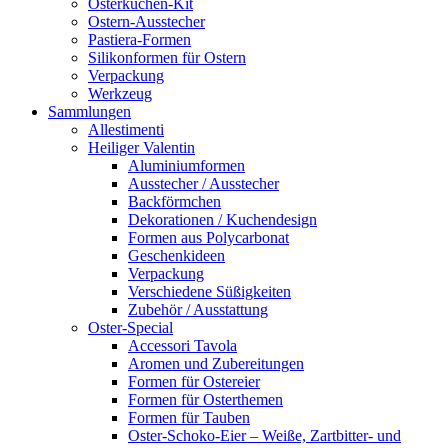
Osterkuchen-Kit
Ostern-Ausstecher
Pastiera-Formen
Silikonformen für Ostern
Verpackung
Werkzeug
Sammlungen
Allestimenti
Heiliger Valentin
Aluminiumformen
Ausstecher / Ausstecher
Backförmchen
Dekorationen / Kuchendesign
Formen aus Polycarbonat
Geschenkideen
Verpackung
Verschiedene Süßigkeiten
Zubehör / Ausstattung
Oster-Special
Accessori Tavola
Aromen und Zubereitungen
Formen für Ostereier
Formen für Osterthemen
Formen für Tauben
Oster-Schoko-Eier – Weiße, Zartbitter- und