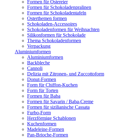
Formen für Ostereier
Formen für Schokoladenpralinen
Formen für Schokoladentafeln
Osterthemen formen
Schokoladen-Accessoires
Schokoladenformen für Weihnachten
Silikonformen für Schokolade
Thema Schokoladenformen
Verpackung
Aluminiumformen
Aluminiumformen
Backbleche
Cannoli
Delizia mit Zitronen- und Zuccottoform
Donut-Formen
Form für Chiffon-Kuchen
Form für Torten
Formen für Baba
Formen für Savarin / Baba-Creme
Formen für sizilianische Cassata
Furbo-Form
Herzförmige Schablonen
Kuchenformen
Madeleine-Formen
Pan-Brioche-Formen