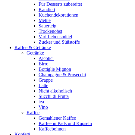
Für Desserts zubereitet
Kandiert
Kuchendekorationen
Mehle
Sauerteig
Trockenobst
Vari Lebensmittel
Zucker und Süßstoffe
Kaffee & Getränke
Getränke
Alcolici
Birre
Bottiglie Mignon
Champagne & Prosecchi
Grappe
Latte
Nicht alkoholisch
Succhi di Frutta
tea
Vino
Kaffee
Gemahlener Kaffee
Kaffee in Pads und Kapseln
Kaffeebohnen
Konfetti