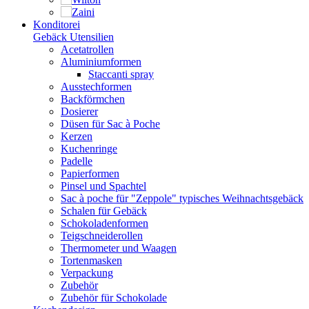
Konditorei
Gebäck Utensilien
Acetatrollen
Aluminiumformen
Staccanti spray
Ausstechformen
Backförmchen
Dosierer
Düsen für Sac à Poche
Kerzen
Kuchenringe
Padelle
Papierformen
Pinsel und Spachtel
Sac à poche für "Zeppole" typisches Weihnachtsgebäck
Schalen für Gebäck
Schokoladenformen
Teigschneiderollen
Thermometer und Waagen
Tortenmasken
Verpackung
Zubehör
Zubehör für Schokolade