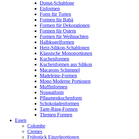
Donut-Schablone
Eisformen
Form für Torten
Formen für Babà
Formen für Dekorationen
Formen für Ostern
Formen für Weihnachten
Halbkugelformen
Herz-Silikon-Schablonen
Klassische Monoportionen
Kuchenformen
Kuchenformen aus Silikon
Macarons Schimmel
Madeleine-Formen
Mono Moderne Portionen
Muffinformen
Nougatform
Pflaumenkuchenform
Schokoladenformen
Tarte-Ring-Formen
Themen Formen
Essen
Colombe
Cremes
Frühstück Einzelportionen