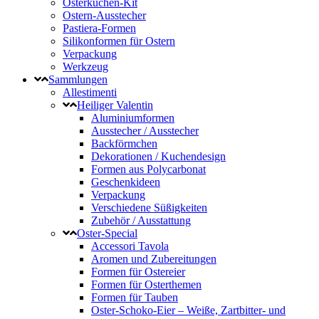
Osterkuchen-Kit
Ostern-Ausstecher
Pastiera-Formen
Silikonformen für Ostern
Verpackung
Werkzeug
Sammlungen
Allestimenti
Heiliger Valentin
Aluminiumformen
Ausstecher / Ausstecher
Backförmchen
Dekorationen / Kuchendesign
Formen aus Polycarbonat
Geschenkideen
Verpackung
Verschiedene Süßigkeiten
Zubehör / Ausstattung
Oster-Special
Accessori Tavola
Aromen und Zubereitungen
Formen für Ostereier
Formen für Osterthemen
Formen für Tauben
Oster-Schoko-Eier – Weiße, Zartbitter- und