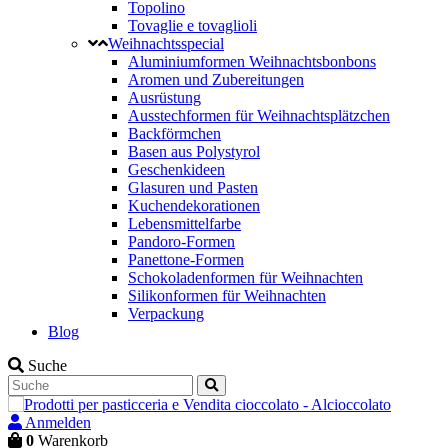
Topolino
Tovaglie e tovaglioli
Weihnachtsspecial
Aluminiumformen Weihnachtsbonbons
Aromen und Zubereitungen
Ausrüstung
Ausstechformen für Weihnachtsplätzchen
Backförmchen
Basen aus Polystyrol
Geschenkideen
Glasuren und Pasten
Kuchendekorationen
Lebensmittelfarbe
Pandoro-Formen
Panettone-Formen
Schokoladenformen für Weihnachten
Silikonformen für Weihnachten
Verpackung
Blog
Suche
Anmelden
0
Warenkorb