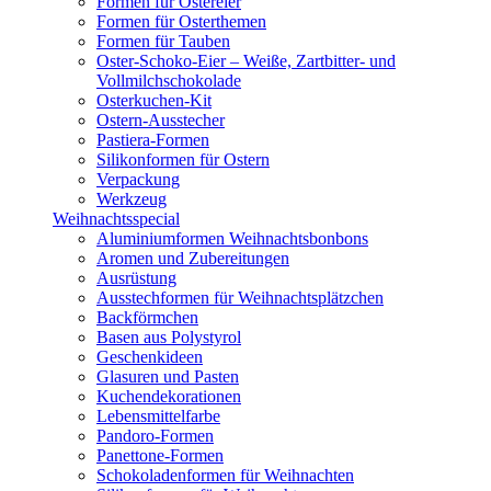
Formen für Ostereier
Formen für Osterthemen
Formen für Tauben
Oster-Schoko-Eier – Weiße, Zartbitter- und
Vollmilchschokolade
Osterkuchen-Kit
Ostern-Ausstecher
Pastiera-Formen
Silikonformen für Ostern
Verpackung
Werkzeug
Weihnachtsspecial
Aluminiumformen Weihnachtsbonbons
Aromen und Zubereitungen
Ausrüstung
Ausstechformen für Weihnachtsplätzchen
Backförmchen
Basen aus Polystyrol
Geschenkideen
Glasuren und Pasten
Kuchendekorationen
Lebensmittelfarbe
Pandoro-Formen
Panettone-Formen
Schokoladenformen für Weihnachten