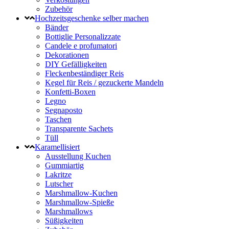
Zubehör
Hochzeitsgeschenke selber machen
Bänder
Bottiglie Personalizzate
Candele e profumatori
Dekorationen
DIY Gefälligkeiten
Fleckenbeständiger Reis
Kegel für Reis / gezuckerte Mandeln
Konfetti-Boxen
Legno
Segnaposto
Taschen
Transparente Sachets
Tüll
Karamellisiert
Ausstellung Kuchen
Gummiartig
Lakritze
Lutscher
Marshmallow-Kuchen
Marshmallow-Spieße
Marshmallows
Süßigkeiten