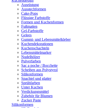
Kuchendesign
Ausrüstung
Ausstechformen
Cake-Pops
Flüssige Farbstoffe
Formen und Kuchenformen
Fußmatten
Gel-Farbstoffe
Gelees
Gummi- und Lebensmittelkleber
Kuchendekorationen
Kuchenschachteln
Lebensmittelmarker
Nudelhölzer
Pulverfarben
Sac a poche / Bocchette
Scheiben aus Polystyrol
Silikonformen
Spachtel und glatter
Sprühfarben
Unter Kuchen
Verdickungsmittel
Zubehör für Blumen
Zucker Paste
Silikonformen