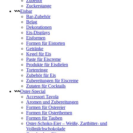
Zubehör
Zuckerstange
Eisbar
Bar-Zubehör
Belag
Dekorationen
Eis-Displays
Eisformen
Formen für Eistorten
Getränke
Kegel für Eis
Paste für Eiscreme
Produkte für Eisdielen
Tortenringe
Zubehör für Eis
Zubereitungen für Eiscreme
Zutaten für Cocktails
Oster-Special
Accessori Tavola
Aromen und Zubereitungen
Formen für Ostereier
Formen für Osterthemen
Formen für Tauben
Oster-Schoko-Eier – Weiße, Zartbitter- und
Vollmilchschokolade