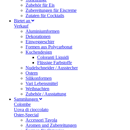
Zubehör für Eis
Zubereitungen für Eiscreme
Zutaten für Cocktails
Bietet an
Verkauf
Aluminiumformen
Dekorationen
Einweggeschirr
Formen aus Polycarbonat
Kuchendesign
Coloranti Liquidi
Flüssige Farbstoffe
Nudelschneider / Ausstecher
Ostern
Silikonformen
Vari Lebensmittel
Weihnachten
Zubehör / Ausstattung
Sammlungen
Colombe
Uova di cioccolato
Oster-Special
Accessori Tavola
Aromen und Zubereitungen