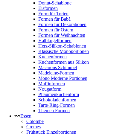
Donut-Schablone
Eisformen
Form für Torten
Formen für Babà
Formen für Dekorationen
Formen für Ostern
Formen für Weihnachten
Halbkugelformen
Herz-Silikon-Schablonen
Klassische Monoportionen
Kuchenformen
Kuchenformen aus Silikon
Macarons Schimmel
Madeleine-Formen
Mono Moderne Portionen
Muffinformen
Nougatform
Pflaumenkuchenform
Schokoladenformen
Tarte-Ring-Formen
Themen Formen
Essen
Colombe
Cremes
Frühstück Einzelportionen