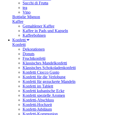
Succhi di Frutta
tea
Vino
Bottiglie Mignon
Kaffee
Gemahlener Kaffee
Kaffee in Pads und Kapseln
Kaffeebohnen
Konfetti
Konfetti
Dekorationen
Donuts
Fruchtkonfetti
Klassisches Mandelkonfetti
Klassisches Schokoladenkonfetti
Konfetti Ciocco Gusto
Konfetti für die Verlobung
Konfetti für gezuckerte Mandeln
Konfetti im Tablett
Konfetti kubanische Ecke
Konfetti spezielle Aromen
Konfetti-Abschluss
Konfetti-Hochzeit
Konfetti-Jubiläum
Konfetti-Kommunion