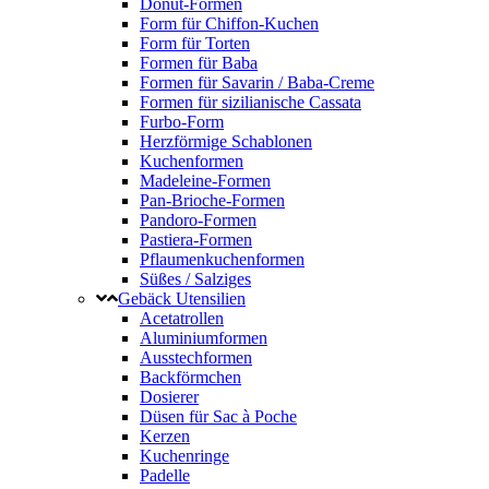
Donut-Formen
Form für Chiffon-Kuchen
Form für Torten
Formen für Baba
Formen für Savarin / Baba-Creme
Formen für sizilianische Cassata
Furbo-Form
Herzförmige Schablonen
Kuchenformen
Madeleine-Formen
Pan-Brioche-Formen
Pandoro-Formen
Pastiera-Formen
Pflaumenkuchenformen
Süßes / Salziges
Gebäck Utensilien
Acetatrollen
Aluminiumformen
Ausstechformen
Backförmchen
Dosierer
Düsen für Sac à Poche
Kerzen
Kuchenringe
Padelle