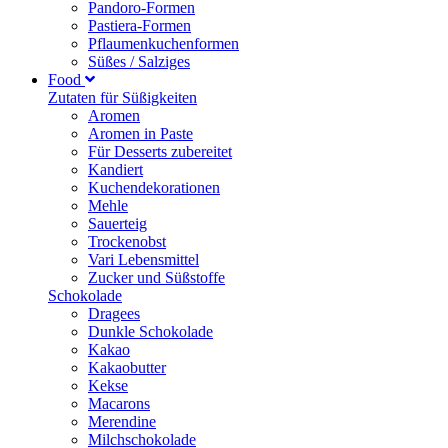
Pandoro-Formen
Pastiera-Formen
Pflaumenkuchenformen
Süßes / Salziges
Food
Zutaten für Süßigkeiten
Aromen
Aromen in Paste
Für Desserts zubereitet
Kandiert
Kuchendekorationen
Mehle
Sauerteig
Trockenobst
Vari Lebensmittel
Zucker und Süßstoffe
Schokolade
Dragees
Dunkle Schokolade
Kakao
Kakaobutter
Kekse
Macarons
Merendine
Milchschokolade