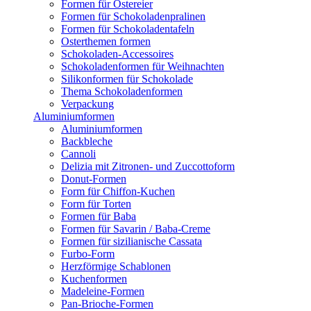
Formen für Ostereier
Formen für Schokoladenpralinen
Formen für Schokoladentafeln
Osterthemen formen
Schokoladen-Accessoires
Schokoladenformen für Weihnachten
Silikonformen für Schokolade
Thema Schokoladenformen
Verpackung
Aluminiumformen
Aluminiumformen
Backbleche
Cannoli
Delizia mit Zitronen- und Zuccottoform
Donut-Formen
Form für Chiffon-Kuchen
Form für Torten
Formen für Baba
Formen für Savarin / Baba-Creme
Formen für sizilianische Cassata
Furbo-Form
Herzförmige Schablonen
Kuchenformen
Madeleine-Formen
Pan-Brioche-Formen