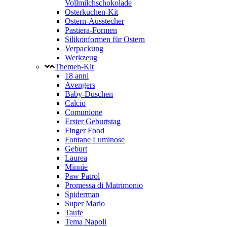
Vollmilchschokolade
Osterkuchen-Kit
Ostern-Ausstecher
Pastiera-Formen
Silikonformen für Ostern
Verpackung
Werkzeug
Themen-Kit
18 anni
Avengers
Baby-Duschen
Calcio
Comunione
Erster Geburtstag
Finger Food
Fontane Luminose
Geburt
Laurea
Minnie
Paw Patrol
Promessa di Matrimonio
Spiderman
Super Mario
Taufe
Tema Napoli