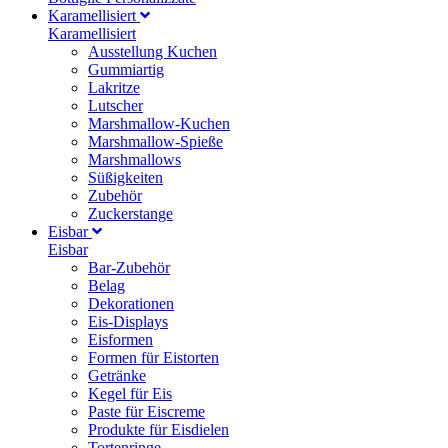
Karamellisiert
Karamellisiert
Ausstellung Kuchen
Gummiartig
Lakritze
Lutscher
Marshmallow-Kuchen
Marshmallow-Spieße
Marshmallows
Süßigkeiten
Zubehör
Zuckerstange
Eisbar
Eisbar
Bar-Zubehör
Belag
Dekorationen
Eis-Displays
Eisformen
Formen für Eistorten
Getränke
Kegel für Eis
Paste für Eiscreme
Produkte für Eisdielen
Tortenringe