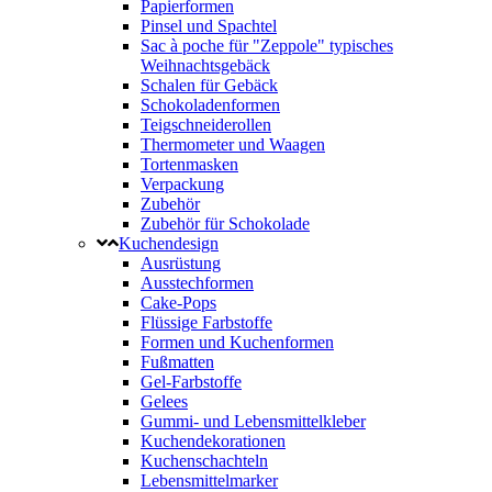
Papierformen
Pinsel und Spachtel
Sac à poche für "Zeppole" typisches
Weihnachtsgebäck
Schalen für Gebäck
Schokoladenformen
Teigschneiderollen
Thermometer und Waagen
Tortenmasken
Verpackung
Zubehör
Zubehör für Schokolade
Kuchendesign
Ausrüstung
Ausstechformen
Cake-Pops
Flüssige Farbstoffe
Formen und Kuchenformen
Fußmatten
Gel-Farbstoffe
Gelees
Gummi- und Lebensmittelkleber
Kuchendekorationen
Kuchenschachteln
Lebensmittelmarker