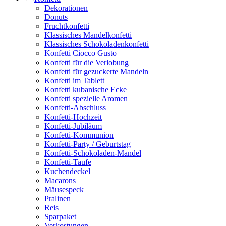
Dekorationen
Donuts
Fruchtkonfetti
Klassisches Mandelkonfetti
Klassisches Schokoladenkonfetti
Konfetti Ciocco Gusto
Konfetti für die Verlobung
Konfetti für gezuckerte Mandeln
Konfetti im Tablett
Konfetti kubanische Ecke
Konfetti spezielle Aromen
Konfetti-Abschluss
Konfetti-Hochzeit
Konfetti-Jubiläum
Konfetti-Kommunion
Konfetti-Party / Geburtstag
Konfetti-Schokoladen-Mandel
Konfetti-Taufe
Kuchendeckel
Macarons
Mäusespeck
Pralinen
Reis
Sparpaket
Verkostungen