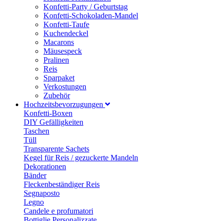
Konfetti-Party / Geburtstag
Konfetti-Schokoladen-Mandel
Konfetti-Taufe
Kuchendeckel
Macarons
Mäusespeck
Pralinen
Reis
Sparpaket
Verkostungen
Zubehör
Hochzeitsbevorzugungen
Konfetti-Boxen
DIY Gefälligkeiten
Taschen
Tüll
Transparente Sachets
Kegel für Reis / gezuckerte Mandeln
Dekorationen
Bänder
Fleckenbeständiger Reis
Segnaposto
Legno
Candele e profumatori
Bottiglie Personalizzate