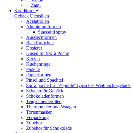
Konditorei
Gebäck Utensilien
Acetatrollen
Aluminiumformen
Staccanti spray
Ausstechformen
Backförmchen
Dosierer
Düsen für Sac à Poche
Kerzen
Kuchenringe
Padelle
Papierformen
Pinsel und Spachtel
Sac à poche für "Zeppole" typisches Weihnachtsgebäck
Schalen für Gebäck
Schokoladenformen
Teigschneiderollen
Thermometer und Waagen
Tortenmasken
Verpackung
Zubehör
Zubehör für Schokolade