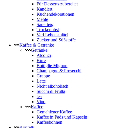
Für Desserts zubereitet
Kandiert
Kuchendekorationen
Mehle
Sauerteig
Trockenobst
Vari Lebensmittel
Zucker und Süßstoffe
Kaffee & Getränke
Getränke
Alcolici
Birre
Bottiglie Mignon
Champagne & Prosecchi
Grappe
Latte
Nicht alkoholisch
Succhi di Frutta
tea
Vino
Kaffee
Gemahlener Kaffee
Kaffee in Pads und Kapseln
Kaffeebohnen
Konfetti