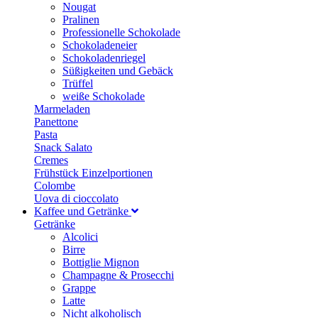
Nougat
Pralinen
Professionelle Schokolade
Schokoladeneier
Schokoladenriegel
Süßigkeiten und Gebäck
Trüffel
weiße Schokolade
Marmeladen
Panettone
Pasta
Snack Salato
Cremes
Frühstück Einzelportionen
Colombe
Uova di cioccolato
Kaffee und Getränke
Getränke
Alcolici
Birre
Bottiglie Mignon
Champagne & Prosecchi
Grappe
Latte
Nicht alkoholisch