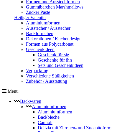
Formen und Ausstechformen
Gummibärchen Marshmallows
Zucker Paste
Heiliger Valentin
Aluminiumformen
Ausstecher / Ausstecher
Backförmchen
Dekorationen / Kuchendesign
Formen aus Polycarbonat
Geschenkideen
Geschenk für sie
Geschenke für ihn
Sets und Geschenkideen
Verpackung
Verschiedene Süßigkeiten
Zubehör / Ausstattung
Menu
Backwaren
Aluminiumformen
Aluminiumformen
Backbleche
Cannoli
Delizia mit Zitronen- und Zuccottoform