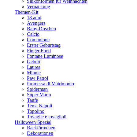
Silikonformen für Weihnachten
Verpackung
Themen-Kit
18 anni
Avengers
Baby-Duschen
Calcio
Comunione
Erster Geburtstag
Finger Food
Fontane Luminose
Geburt
Laurea
Minnie
Paw Patrol
Promessa di Matrimonio
Spiderman
Super Mario
Taufe
Tema Napoli
Topolino
Tovaglie e tovaglioli
Halloween-Spezial
Backförmchen
Dekorationen