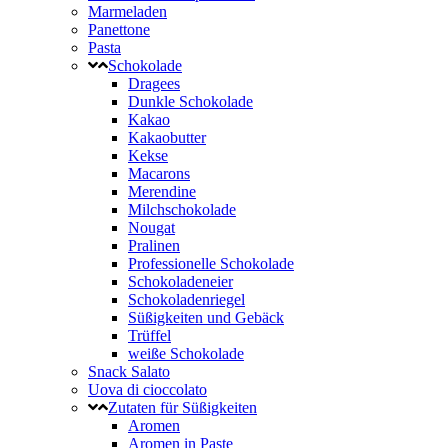
Marmeladen
Panettone
Pasta
Schokolade
Dragees
Dunkle Schokolade
Kakao
Kakaobutter
Kekse
Macarons
Merendine
Milchschokolade
Nougat
Pralinen
Professionelle Schokolade
Schokoladeneier
Schokoladenriegel
Süßigkeiten und Gebäck
Trüffel
weiße Schokolade
Snack Salato
Uova di cioccolato
Zutaten für Süßigkeiten
Aromen
Aromen in Paste