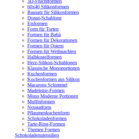
3D-Fruchtformen
60x40 Silikonformen
Bausatz für Silikonformen
Donut-Schablone
Eisformen
Form für Torten
Formen für Babà
Formen für Dekorationen
Formen für Ostern
Formen für Weihnachten
Halbkugelformen
Herz-Silikon-Schablonen
Klassische Monoportionen
Kuchenformen
Kuchenformen aus Silikon
Macarons Schimmel
Madeleine-Formen
Mono Moderne Portionen
Muffinformen
Nougatform
Pflaumenkuchenform
Schokoladenformen
Tarte-Ring-Formen
Themen Formen
Schokoladenutensilien