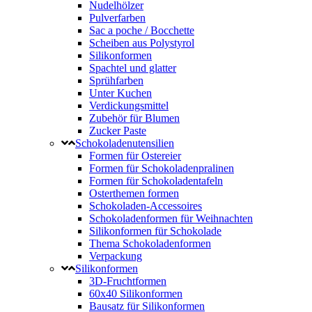
Nudelhölzer
Pulverfarben
Sac a poche / Bocchette
Scheiben aus Polystyrol
Silikonformen
Spachtel und glatter
Sprühfarben
Unter Kuchen
Verdickungsmittel
Zubehör für Blumen
Zucker Paste
Schokoladenutensilien
Formen für Ostereier
Formen für Schokoladenpralinen
Formen für Schokoladentafeln
Osterthemen formen
Schokoladen-Accessoires
Schokoladenformen für Weihnachten
Silikonformen für Schokolade
Thema Schokoladenformen
Verpackung
Silikonformen
3D-Fruchtformen
60x40 Silikonformen
Bausatz für Silikonformen