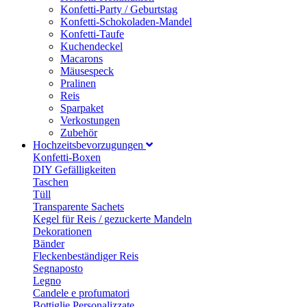
Konfetti-Party / Geburtstag
Konfetti-Schokoladen-Mandel
Konfetti-Taufe
Kuchendeckel
Macarons
Mäusespeck
Pralinen
Reis
Sparpaket
Verkostungen
Zubehör
Hochzeitsbevorzugungen
Konfetti-Boxen
DIY Gefälligkeiten
Taschen
Tüll
Transparente Sachets
Kegel für Reis / gezuckerte Mandeln
Dekorationen
Bänder
Fleckenbeständiger Reis
Segnaposto
Legno
Candele e profumatori
Bottiglie Personalizzate