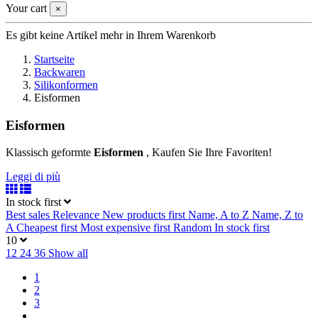
Your cart
×
Es gibt keine Artikel mehr in Ihrem Warenkorb
Startseite
Backwaren
Silikonformen
Eisformen
Eisformen
Klassisch geformte
Eisformen
, Kaufen Sie Ihre Favoriten!
Leggi di più
In stock first
Best sales
Relevance
New products first
Name, A to Z
Name, Z to
A
Cheapest first
Most expensive first
Random
In stock first
10
12
24
36
Show all
1
2
3
…