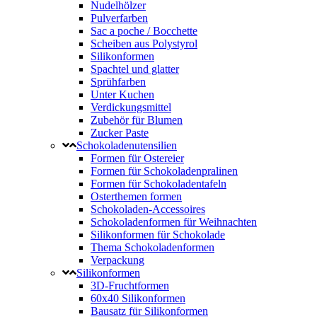
Nudelhölzer
Pulverfarben
Sac a poche / Bocchette
Scheiben aus Polystyrol
Silikonformen
Spachtel und glatter
Sprühfarben
Unter Kuchen
Verdickungsmittel
Zubehör für Blumen
Zucker Paste
Schokoladenutensilien
Formen für Ostereier
Formen für Schokoladenpralinen
Formen für Schokoladentafeln
Osterthemen formen
Schokoladen-Accessoires
Schokoladenformen für Weihnachten
Silikonformen für Schokolade
Thema Schokoladenformen
Verpackung
Silikonformen
3D-Fruchtformen
60x40 Silikonformen
Bausatz für Silikonformen