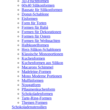
3D-Fruchtformen
60x40 Silikonformen
Bausatz für Silikonformen
Donut-Schablone
Eisformen
Form für Torten
Formen für Babà
Formen für Dekorationen
Formen für Ostern
Formen für Weihnachten
Halbkugelformen
Herz-Silikon-Schablonen
Klassische Monoportionen
Kuchenformen
Kuchenformen aus Silikon
Macarons Schimmel
Madeleine-Formen
Mono Moderne Portionen
Muffinformen
Nougatform
Pflaumenkuchenform
Schokoladenformen
Tarte-Ring-Formen
Themen Formen
Schokoladenutensilien