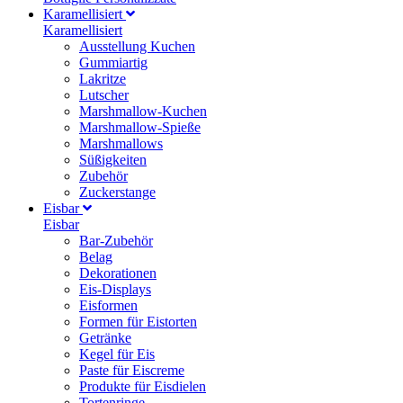
Karamellisiert
Karamellisiert
Ausstellung Kuchen
Gummiartig
Lakritze
Lutscher
Marshmallow-Kuchen
Marshmallow-Spieße
Marshmallows
Süßigkeiten
Zubehör
Zuckerstange
Eisbar
Eisbar
Bar-Zubehör
Belag
Dekorationen
Eis-Displays
Eisformen
Formen für Eistorten
Getränke
Kegel für Eis
Paste für Eiscreme
Produkte für Eisdielen
Tortenringe