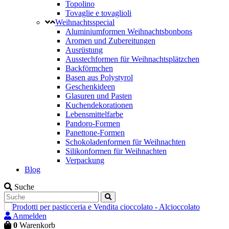
Topolino
Tovaglie e tovaglioli
Weihnachtsspecial
Aluminiumformen Weihnachtsbonbons
Aromen und Zubereitungen
Ausrüstung
Ausstechformen für Weihnachtsplätzchen
Backförmchen
Basen aus Polystyrol
Geschenkideen
Glasuren und Pasten
Kuchendekorationen
Lebensmittelfarbe
Pandoro-Formen
Panettone-Formen
Schokoladenformen für Weihnachten
Silikonformen für Weihnachten
Verpackung
Blog
Suche
Anmelden
0
Warenkorb