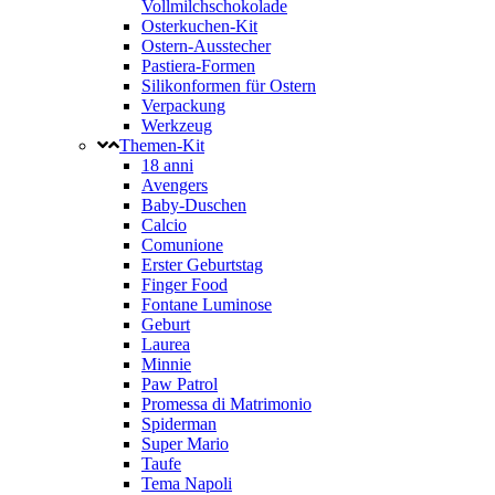
Vollmilchschokolade
Osterkuchen-Kit
Ostern-Ausstecher
Pastiera-Formen
Silikonformen für Ostern
Verpackung
Werkzeug
Themen-Kit
18 anni
Avengers
Baby-Duschen
Calcio
Comunione
Erster Geburtstag
Finger Food
Fontane Luminose
Geburt
Laurea
Minnie
Paw Patrol
Promessa di Matrimonio
Spiderman
Super Mario
Taufe
Tema Napoli