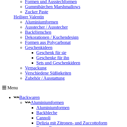
Formen und Ausstechformen
Gummibärchen Marshmallows
Zucker Paste
Heiliger Valentin
Aluminiumformen
Ausstecher / Ausstecher
Backförmchen
Dekorationen / Kuchendesign
Formen aus Polycarbonat
Geschenkideen
Geschenk für sie
Geschenke für ihn
Sets und Geschenkideen
Verpackung
Verschiedene Süßigkeiten
Zubehör / Ausstattung
Menu
Backwaren
Aluminiumformen
Aluminiumformen
Backbleche
Cannoli
Delizia mit Zitronen- und Zuccottoform