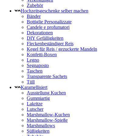
Zubehör
Hochzeitsgeschenke selber machen
Bänder
Bottiglie Personalizzate
Candele e profumatori
Dekorationen
DIY Gefälligkeiten
Fleckenbeständiger Reis
Kegel für Reis / gezuckerte Mandeln
Konfetti-Boxen
Legno
Segnaposto
Taschen
Transparente Sachets
Tüll
Karamellisiert
Ausstellung Kuchen
Gummiartig
Lakritze
Lutscher
Marshmallow-Kuchen
Marshmallow-Spieße
Marshmallows
Süßigkeiten