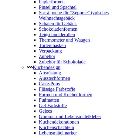
Papierformen
Pinsel und Spachtel
Sac à poche für "Zeppole" typisches
Weihnachtsgebäck
Schalen für Gebäck
Schokoladenformen
Teigschneiderollen
Thermometer und Waagen
Tortenmasken
Verpackung
Zubehör
Zubehör für Schokolade
Kuchendesign
Ausrüstung
Ausstechformen
Cake-Pops
Flüssige Farbstoffe
Formen und Kuchenformen
Fußmatten
Gel-Farbstoffe
Gelees
Gummi- und Lebensmittelkleber
Kuchendekorationen
Kuchenschachteln
Lebensmittelmarker