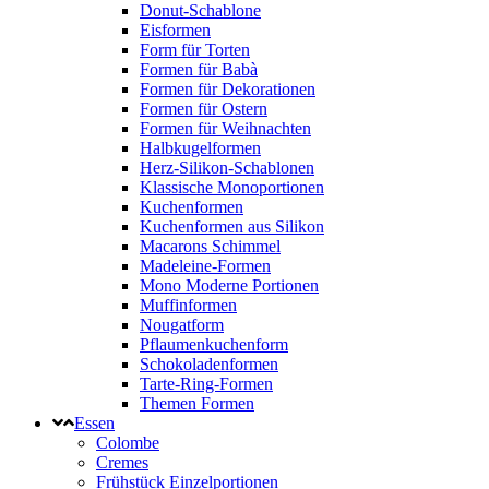
Donut-Schablone
Eisformen
Form für Torten
Formen für Babà
Formen für Dekorationen
Formen für Ostern
Formen für Weihnachten
Halbkugelformen
Herz-Silikon-Schablonen
Klassische Monoportionen
Kuchenformen
Kuchenformen aus Silikon
Macarons Schimmel
Madeleine-Formen
Mono Moderne Portionen
Muffinformen
Nougatform
Pflaumenkuchenform
Schokoladenformen
Tarte-Ring-Formen
Themen Formen
Essen
Colombe
Cremes
Frühstück Einzelportionen