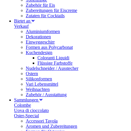
Zubehör für Eis
Zubereitungen für Eiscreme
Zutaten für Cocktails
Bietet an
Verkauf
Aluminiumformen
Dekorationen
Einweggeschirr
Formen aus Polycarbonat
Kuchendesign
Coloranti Liquidi
Flüssige Farbstoffe
Nudelschneider / Ausstecher
Ostern
Silikonformen
Vari Lebensmittel
Weihnachten
Zubehör / Ausstattung
Sammlungen
Colombe
Uova di cioccolato
Oster-Special
Accessori Tavola
Aromen und Zubereitungen