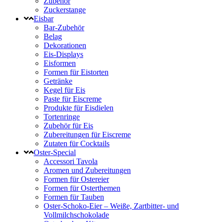
Zubehör
Zuckerstange
Eisbar
Bar-Zubehör
Belag
Dekorationen
Eis-Displays
Eisformen
Formen für Eistorten
Getränke
Kegel für Eis
Paste für Eiscreme
Produkte für Eisdielen
Tortenringe
Zubehör für Eis
Zubereitungen für Eiscreme
Zutaten für Cocktails
Oster-Special
Accessori Tavola
Aromen und Zubereitungen
Formen für Ostereier
Formen für Osterthemen
Formen für Tauben
Oster-Schoko-Eier – Weiße, Zartbitter- und
Vollmilchschokolade