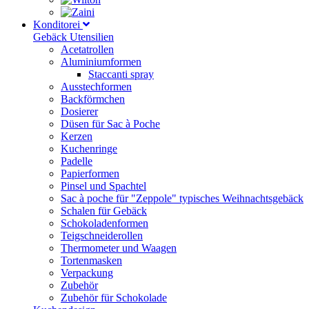
Konditorei
Gebäck Utensilien
Acetatrollen
Aluminiumformen
Staccanti spray
Ausstechformen
Backförmchen
Dosierer
Düsen für Sac à Poche
Kerzen
Kuchenringe
Padelle
Papierformen
Pinsel und Spachtel
Sac à poche für "Zeppole" typisches Weihnachtsgebäck
Schalen für Gebäck
Schokoladenformen
Teigschneiderollen
Thermometer und Waagen
Tortenmasken
Verpackung
Zubehör
Zubehör für Schokolade