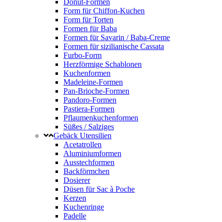
Donut-Formen
Form für Chiffon-Kuchen
Form für Torten
Formen für Baba
Formen für Savarin / Baba-Creme
Formen für sizilianische Cassata
Furbo-Form
Herzförmige Schablonen
Kuchenformen
Madeleine-Formen
Pan-Brioche-Formen
Pandoro-Formen
Pastiera-Formen
Pflaumenkuchenformen
Süßes / Salziges
Gebäck Utensilien
Acetatrollen
Aluminiumformen
Ausstechformen
Backförmchen
Dosierer
Düsen für Sac à Poche
Kerzen
Kuchenringe
Padelle