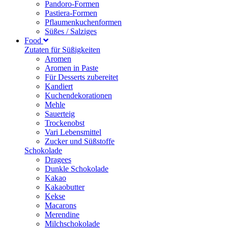
Pandoro-Formen
Pastiera-Formen
Pflaumenkuchenformen
Süßes / Salziges
Food
Zutaten für Süßigkeiten
Aromen
Aromen in Paste
Für Desserts zubereitet
Kandiert
Kuchendekorationen
Mehle
Sauerteig
Trockenobst
Vari Lebensmittel
Zucker und Süßstoffe
Schokolade
Dragees
Dunkle Schokolade
Kakao
Kakaobutter
Kekse
Macarons
Merendine
Milchschokolade