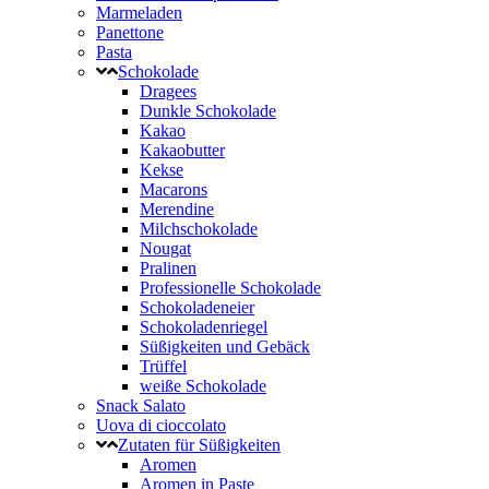
Marmeladen
Panettone
Pasta
Schokolade
Dragees
Dunkle Schokolade
Kakao
Kakaobutter
Kekse
Macarons
Merendine
Milchschokolade
Nougat
Pralinen
Professionelle Schokolade
Schokoladeneier
Schokoladenriegel
Süßigkeiten und Gebäck
Trüffel
weiße Schokolade
Snack Salato
Uova di cioccolato
Zutaten für Süßigkeiten
Aromen
Aromen in Paste