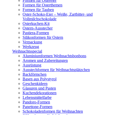
Formen für Ostereier
Formen für Osterthemen
Formen für Tauben
Oster-Schoko-Eier – Weiße, Zartbitter- und
Vollmilchschokolade
Osterkuchen-Kit
Ostern-Ausstecher
Pastiera-Formen
Silikonformen für Ostern
Verpackung
Werkzeug
Weihnachtsspecial
Aluminiumformen Weihnachtsbonbons
Aromen und Zubereitungen
Ausrüstung
Ausstechformen für Weihnachtsplätzchen
Backförmchen
Basen aus Polystyrol
Geschenkideen
Glasuren und Pasten
Kuchendekorationen
Lebensmittelfarbe
Pandoro-Formen
Panettone-Formen
Schokoladenformen für Weihnachten