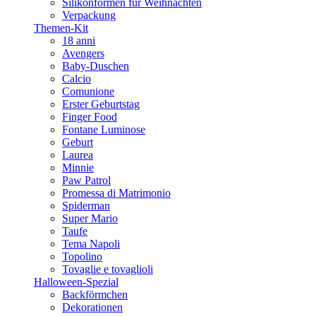
Silikonformen für Weihnachten
Verpackung
Themen-Kit
18 anni
Avengers
Baby-Duschen
Calcio
Comunione
Erster Geburtstag
Finger Food
Fontane Luminose
Geburt
Laurea
Minnie
Paw Patrol
Promessa di Matrimonio
Spiderman
Super Mario
Taufe
Tema Napoli
Topolino
Tovaglie e tovaglioli
Halloween-Spezial
Backförmchen
Dekorationen