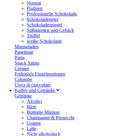
Nougat
Pralinen
Professionelle Schokolade
Schokoladeneier
Schokoladenriegel
Süßigkeiten und Gebäck
Trüffel
weiße Schokolade
Marmeladen
Panettone
Pasta
Snack Salato
Cremes
Frühstück Einzelportionen
Colombe
Uova di cioccolato
Kaffee und Getränke
Getränke
Alcolici
Birre
Bottiglie Mignon
Champagne & Prosecchi
Grappe
Latte
Nicht alkoholisch