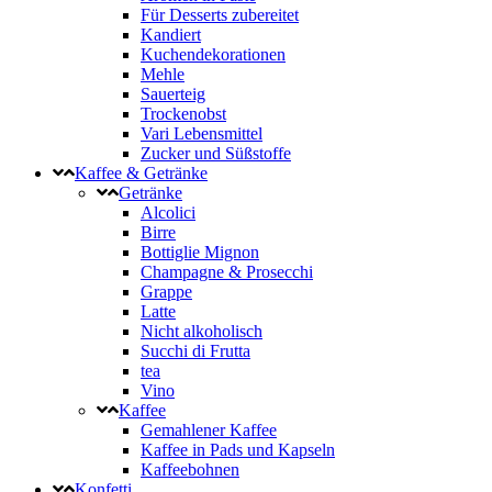
Für Desserts zubereitet
Kandiert
Kuchendekorationen
Mehle
Sauerteig
Trockenobst
Vari Lebensmittel
Zucker und Süßstoffe
Kaffee & Getränke
Getränke
Alcolici
Birre
Bottiglie Mignon
Champagne & Prosecchi
Grappe
Latte
Nicht alkoholisch
Succhi di Frutta
tea
Vino
Kaffee
Gemahlener Kaffee
Kaffee in Pads und Kapseln
Kaffeebohnen
Konfetti