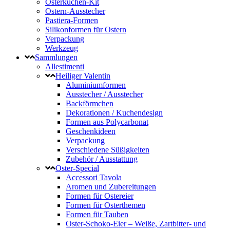
Osterkuchen-Kit
Ostern-Ausstecher
Pastiera-Formen
Silikonformen für Ostern
Verpackung
Werkzeug
Sammlungen
Allestimenti
Heiliger Valentin
Aluminiumformen
Ausstecher / Ausstecher
Backförmchen
Dekorationen / Kuchendesign
Formen aus Polycarbonat
Geschenkideen
Verpackung
Verschiedene Süßigkeiten
Zubehör / Ausstattung
Oster-Special
Accessori Tavola
Aromen und Zubereitungen
Formen für Ostereier
Formen für Osterthemen
Formen für Tauben
Oster-Schoko-Eier – Weiße, Zartbitter- und