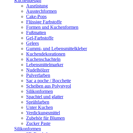
Kuchendesign
Ausrüstung
Ausstechformen
Cake-Pops
Flüssige Farbstoffe
Formen und Kuchenformen
Fußmatten
Gel-Farbstoffe
Gelees
Gummi- und Lebensmittelkleber
Kuchendekorationen
Kuchenschachteln
Lebensmittelmarker
Nudelhölzer
Pulverfarben
Sac a poche / Bocchette
Scheiben aus Polystyrol
Silikonformen
Spachtel und glatter
Sprühfarben
Unter Kuchen
Verdickungsmittel
Zubehör für Blumen
Zucker Paste
Silikonformen