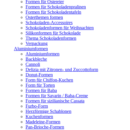
Formen für Ostereier
Formen für Schokoladenpralinen
Formen für Schokoladentafeln
Osterthemen formen
Schokoladen-Accessoires
Schokoladenformen für Weihnachten
Silikonformen für Schokolade
Thema Schokoladenformen
Verpackung
Aluminiumformen
Aluminiumformen
Backbleche
Cannoli
Delizia mit Zitronen- und Zuccottoform
Donut-Formen
Form für Chiffon-Kuchen
Form für Torten
Formen für Baba
Formen für Savarin / Baba-Creme
Formen für sizilianische Cassata
Furbo-Form
Herzförmige Schablonen
Kuchenformen
Madeleine-Formen
Pan-Brioche-Formen