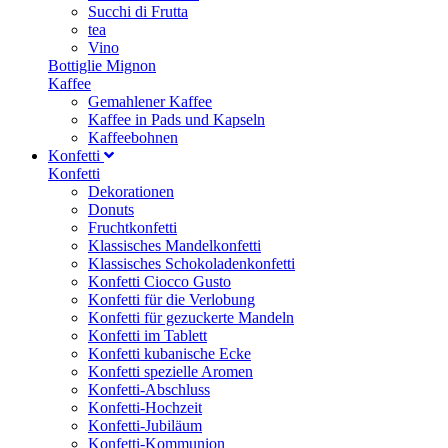
Succhi di Frutta
tea
Vino
Bottiglie Mignon
Kaffee
Gemahlener Kaffee
Kaffee in Pads und Kapseln
Kaffeebohnen
Konfetti
Konfetti
Dekorationen
Donuts
Fruchtkonfetti
Klassisches Mandelkonfetti
Klassisches Schokoladenkonfetti
Konfetti Ciocco Gusto
Konfetti für die Verlobung
Konfetti für gezuckerte Mandeln
Konfetti im Tablett
Konfetti kubanische Ecke
Konfetti spezielle Aromen
Konfetti-Abschluss
Konfetti-Hochzeit
Konfetti-Jubiläum
Konfetti-Kommunion