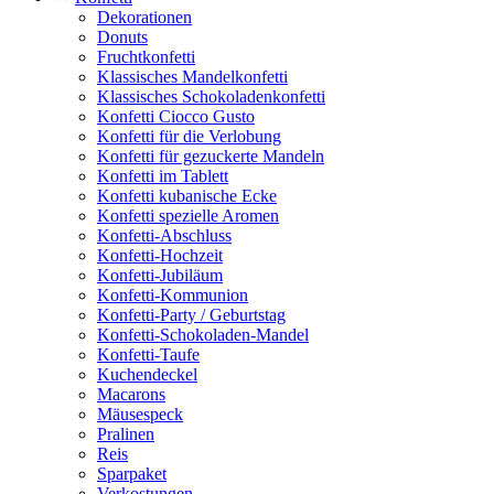
Dekorationen
Donuts
Fruchtkonfetti
Klassisches Mandelkonfetti
Klassisches Schokoladenkonfetti
Konfetti Ciocco Gusto
Konfetti für die Verlobung
Konfetti für gezuckerte Mandeln
Konfetti im Tablett
Konfetti kubanische Ecke
Konfetti spezielle Aromen
Konfetti-Abschluss
Konfetti-Hochzeit
Konfetti-Jubiläum
Konfetti-Kommunion
Konfetti-Party / Geburtstag
Konfetti-Schokoladen-Mandel
Konfetti-Taufe
Kuchendeckel
Macarons
Mäusespeck
Pralinen
Reis
Sparpaket
Verkostungen