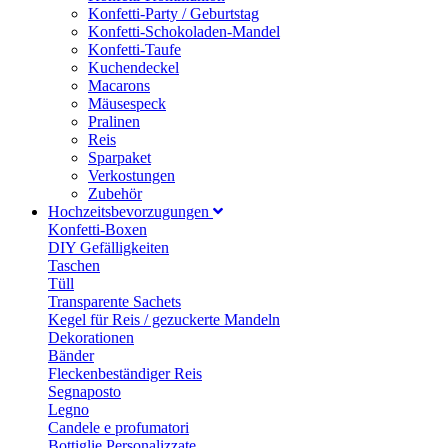
Konfetti-Party / Geburtstag
Konfetti-Schokoladen-Mandel
Konfetti-Taufe
Kuchendeckel
Macarons
Mäusespeck
Pralinen
Reis
Sparpaket
Verkostungen
Zubehör
Hochzeitsbevorzugungen
Konfetti-Boxen
DIY Gefälligkeiten
Taschen
Tüll
Transparente Sachets
Kegel für Reis / gezuckerte Mandeln
Dekorationen
Bänder
Fleckenbeständiger Reis
Segnaposto
Legno
Candele e profumatori
Bottiglie Personalizzate