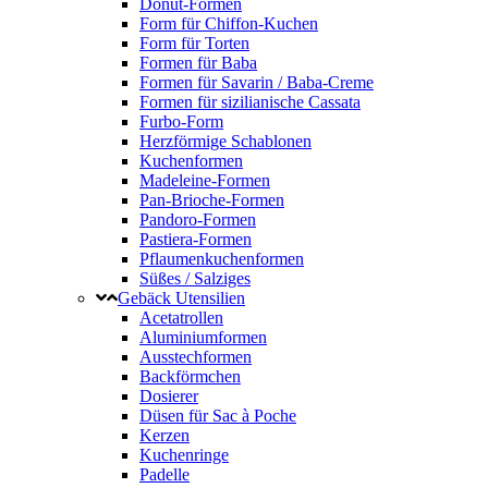
Donut-Formen
Form für Chiffon-Kuchen
Form für Torten
Formen für Baba
Formen für Savarin / Baba-Creme
Formen für sizilianische Cassata
Furbo-Form
Herzförmige Schablonen
Kuchenformen
Madeleine-Formen
Pan-Brioche-Formen
Pandoro-Formen
Pastiera-Formen
Pflaumenkuchenformen
Süßes / Salziges
Gebäck Utensilien
Acetatrollen
Aluminiumformen
Ausstechformen
Backförmchen
Dosierer
Düsen für Sac à Poche
Kerzen
Kuchenringe
Padelle