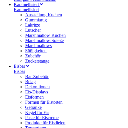
Karamellisiert
Karamellisiert
Ausstellung Kuchen
Gummiartig
Lakritze
Lutscher
Marshmallow-Kuchen
Marshmallow-Spieße
Marshmallows
Süßigkeiten
Zubehör
Zuckerstange
Eisbar
Eisbar
Bar-Zubehör
Belag
Dekorationen
Eis-Displays
Eisformen
Formen für Eistorten
Getränke
Kegel für Eis
Paste für Eiscreme
Produkte für Eisdielen
Tortenringe