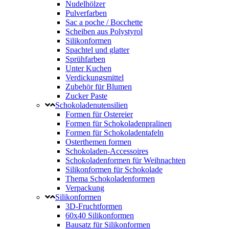
Nudelhölzer
Pulverfarben
Sac a poche / Bocchette
Scheiben aus Polystyrol
Silikonformen
Spachtel und glatter
Sprühfarben
Unter Kuchen
Verdickungsmittel
Zubehör für Blumen
Zucker Paste
Schokoladenutensilien
Formen für Ostereier
Formen für Schokoladenpralinen
Formen für Schokoladentafeln
Osterthemen formen
Schokoladen-Accessoires
Schokoladenformen für Weihnachten
Silikonformen für Schokolade
Thema Schokoladenformen
Verpackung
Silikonformen
3D-Fruchtformen
60x40 Silikonformen
Bausatz für Silikonformen