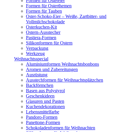
Formen für Ostereier
Formen für Osterthemen
Formen für Tauben
Oster-Schoko-Eier – Weiße, Zartbitter- und
Vollmilchschokolade
Osterkuchen-Kit
Ostern-Ausstecher
Pastiera-Formen
Silikonformen für Ostern
Verpackung
Werkzeug
Weihnachtsspecial
Aluminiumformen Weihnachtsbonbons
Aromen und Zubereitungen
Ausrüstung
Ausstechformen für Weihnachtsplätzchen
Backförmchen
Basen aus Polystyrol
Geschenkideen
Glasuren und Pasten
Kuchendekorationen
Lebensmittelfarbe
Pandoro-Formen
Panettone-Formen
Schokoladenformen für Weihnachten