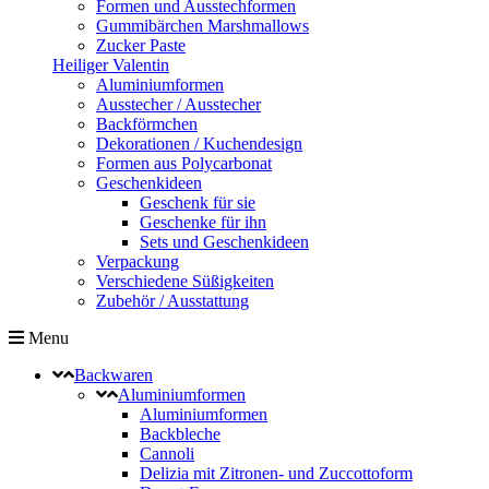
Formen und Ausstechformen
Gummibärchen Marshmallows
Zucker Paste
Heiliger Valentin
Aluminiumformen
Ausstecher / Ausstecher
Backförmchen
Dekorationen / Kuchendesign
Formen aus Polycarbonat
Geschenkideen
Geschenk für sie
Geschenke für ihn
Sets und Geschenkideen
Verpackung
Verschiedene Süßigkeiten
Zubehör / Ausstattung
Menu
Backwaren
Aluminiumformen
Aluminiumformen
Backbleche
Cannoli
Delizia mit Zitronen- und Zuccottoform