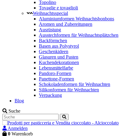
Topolino
Tovaglie e tovaglioli
Weihnachtsspecial
Aluminiumformen Weihnachtsbonbons
Aromen und Zubereitungen
Ausrüstung
Ausstechformen für Weihnachtsplätzchen
Backförmchen
Basen aus Polystyrol
Geschenkideen
Glasuren und Pasten
Kuchendekorationen
Lebensmittelfarbe
Pandoro-Formen
Panettone-Formen
Schokoladenformen für Weihnachten
Silikonformen für Weihnachten
Verpackung
Blog
Suche
Anmelden
0
Warenkorb