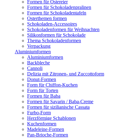
Formen für Ostereier
Formen für Schokoladenpralinen
Formen für Schokoladentafeln
Osterthemen formen
Schokoladen-Accessoires
Schokoladenformen für Weihnachten
Silikonformen für Schokolade
Thema Schokoladenformen
Verpackung
Aluminiumformen
Aluminiumformen
Backbleche
Cannoli
Delizia mit Zitronen- und Zuccottoform
Donut-Formen
Form für Chiffon-Kuchen
Form für Torten
Formen für Baba
Formen für Savarin / Baba-Creme
Formen für sizilianische Cassata
Furbo-Form
Herzförmige Schablonen
Kuchenformen
Madeleine-Formen
Pan-Brioche-Formen