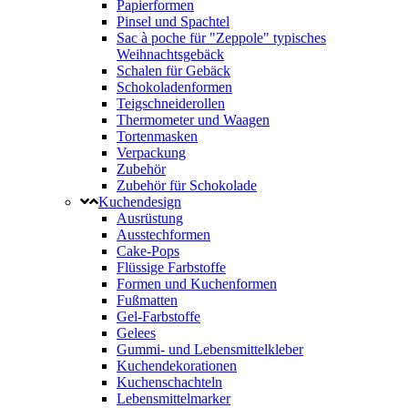
Papierformen
Pinsel und Spachtel
Sac à poche für "Zeppole" typisches
Weihnachtsgebäck
Schalen für Gebäck
Schokoladenformen
Teigschneiderollen
Thermometer und Waagen
Tortenmasken
Verpackung
Zubehör
Zubehör für Schokolade
Kuchendesign
Ausrüstung
Ausstechformen
Cake-Pops
Flüssige Farbstoffe
Formen und Kuchenformen
Fußmatten
Gel-Farbstoffe
Gelees
Gummi- und Lebensmittelkleber
Kuchendekorationen
Kuchenschachteln
Lebensmittelmarker