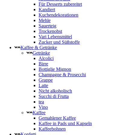
Für Desserts zubereitet
Kandiert
Kuchendekorationen
Mehle
Sauerteig
Trockenobst
Vari Lebensmittel
Zucker und Süßstoffe
Kaffee & Getränke
Getränke
Alcolici
Birre
Bottiglie Mignon
Champagne & Prosecchi
Grappe
Latte
Nicht alkoholisch
Succhi di Frutta
tea
Vino
Kaffee
Gemahlener Kaffee
Kaffee in Pads und Kapseln
Kaffeebohnen
Konfetti