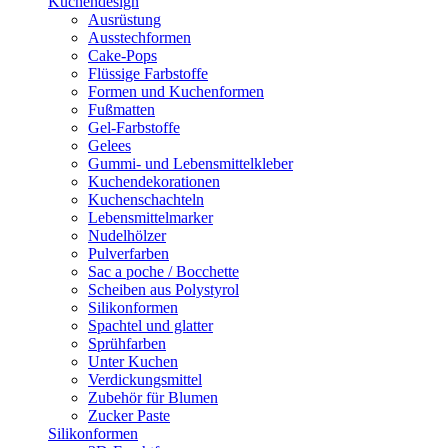
Kuchendesign
Ausrüstung
Ausstechformen
Cake-Pops
Flüssige Farbstoffe
Formen und Kuchenformen
Fußmatten
Gel-Farbstoffe
Gelees
Gummi- und Lebensmittelkleber
Kuchendekorationen
Kuchenschachteln
Lebensmittelmarker
Nudelhölzer
Pulverfarben
Sac a poche / Bocchette
Scheiben aus Polystyrol
Silikonformen
Spachtel und glatter
Sprühfarben
Unter Kuchen
Verdickungsmittel
Zubehör für Blumen
Zucker Paste
Silikonformen