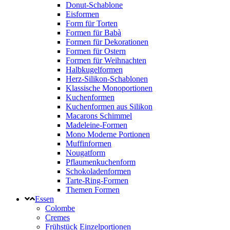
Donut-Schablone
Eisformen
Form für Torten
Formen für Babà
Formen für Dekorationen
Formen für Ostern
Formen für Weihnachten
Halbkugelformen
Herz-Silikon-Schablonen
Klassische Monoportionen
Kuchenformen
Kuchenformen aus Silikon
Macarons Schimmel
Madeleine-Formen
Mono Moderne Portionen
Muffinformen
Nougatform
Pflaumenkuchenform
Schokoladenformen
Tarte-Ring-Formen
Themen Formen
Essen
Colombe
Cremes
Frühstück Einzelportionen