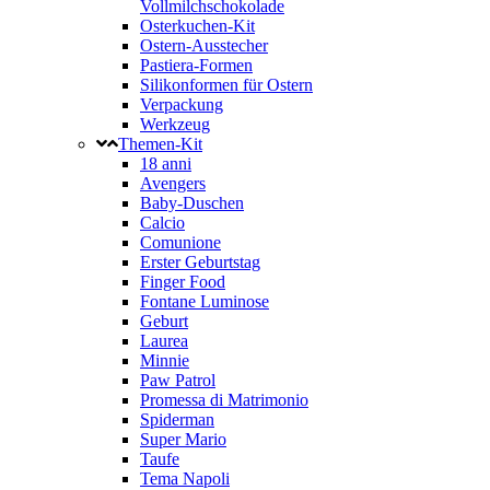
Vollmilchschokolade
Osterkuchen-Kit
Ostern-Ausstecher
Pastiera-Formen
Silikonformen für Ostern
Verpackung
Werkzeug
Themen-Kit
18 anni
Avengers
Baby-Duschen
Calcio
Comunione
Erster Geburtstag
Finger Food
Fontane Luminose
Geburt
Laurea
Minnie
Paw Patrol
Promessa di Matrimonio
Spiderman
Super Mario
Taufe
Tema Napoli