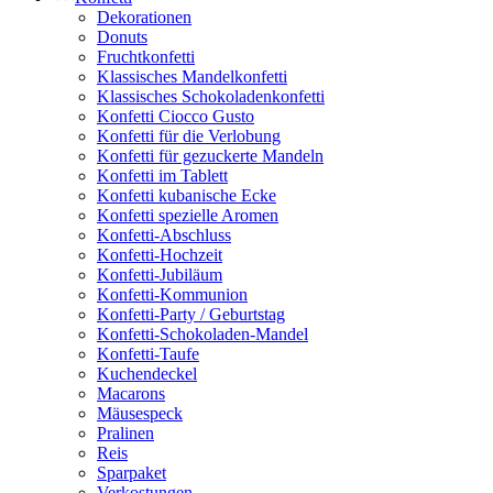
Dekorationen
Donuts
Fruchtkonfetti
Klassisches Mandelkonfetti
Klassisches Schokoladenkonfetti
Konfetti Ciocco Gusto
Konfetti für die Verlobung
Konfetti für gezuckerte Mandeln
Konfetti im Tablett
Konfetti kubanische Ecke
Konfetti spezielle Aromen
Konfetti-Abschluss
Konfetti-Hochzeit
Konfetti-Jubiläum
Konfetti-Kommunion
Konfetti-Party / Geburtstag
Konfetti-Schokoladen-Mandel
Konfetti-Taufe
Kuchendeckel
Macarons
Mäusespeck
Pralinen
Reis
Sparpaket
Verkostungen