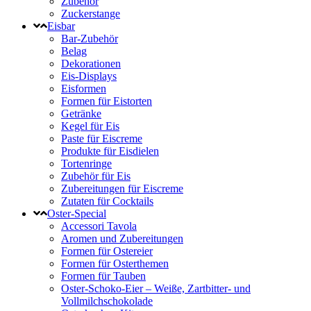
Zubehör
Zuckerstange
Eisbar
Bar-Zubehör
Belag
Dekorationen
Eis-Displays
Eisformen
Formen für Eistorten
Getränke
Kegel für Eis
Paste für Eiscreme
Produkte für Eisdielen
Tortenringe
Zubehör für Eis
Zubereitungen für Eiscreme
Zutaten für Cocktails
Oster-Special
Accessori Tavola
Aromen und Zubereitungen
Formen für Ostereier
Formen für Osterthemen
Formen für Tauben
Oster-Schoko-Eier – Weiße, Zartbitter- und
Vollmilchschokolade