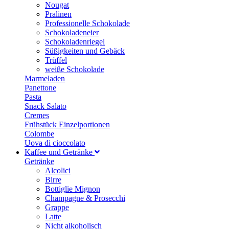
Nougat
Pralinen
Professionelle Schokolade
Schokoladeneier
Schokoladenriegel
Süßigkeiten und Gebäck
Trüffel
weiße Schokolade
Marmeladen
Panettone
Pasta
Snack Salato
Cremes
Frühstück Einzelportionen
Colombe
Uova di cioccolato
Kaffee und Getränke
Getränke
Alcolici
Birre
Bottiglie Mignon
Champagne & Prosecchi
Grappe
Latte
Nicht alkoholisch