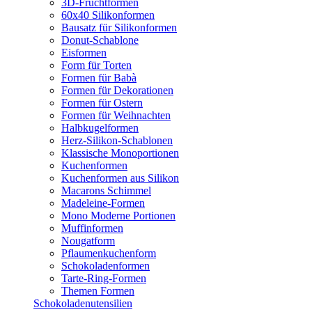
3D-Fruchtformen
60x40 Silikonformen
Bausatz für Silikonformen
Donut-Schablone
Eisformen
Form für Torten
Formen für Babà
Formen für Dekorationen
Formen für Ostern
Formen für Weihnachten
Halbkugelformen
Herz-Silikon-Schablonen
Klassische Monoportionen
Kuchenformen
Kuchenformen aus Silikon
Macarons Schimmel
Madeleine-Formen
Mono Moderne Portionen
Muffinformen
Nougatform
Pflaumenkuchenform
Schokoladenformen
Tarte-Ring-Formen
Themen Formen
Schokoladenutensilien