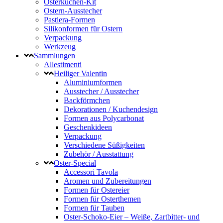
Osterkuchen-Kit
Ostern-Ausstecher
Pastiera-Formen
Silikonformen für Ostern
Verpackung
Werkzeug
Sammlungen
Allestimenti
Heiliger Valentin
Aluminiumformen
Ausstecher / Ausstecher
Backförmchen
Dekorationen / Kuchendesign
Formen aus Polycarbonat
Geschenkideen
Verpackung
Verschiedene Süßigkeiten
Zubehör / Ausstattung
Oster-Special
Accessori Tavola
Aromen und Zubereitungen
Formen für Ostereier
Formen für Osterthemen
Formen für Tauben
Oster-Schoko-Eier – Weiße, Zartbitter- und