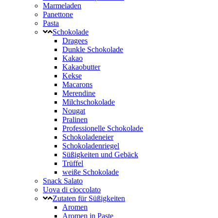
Marmeladen
Panettone
Pasta
Schokolade
Dragees
Dunkle Schokolade
Kakao
Kakaobutter
Kekse
Macarons
Merendine
Milchschokolade
Nougat
Pralinen
Professionelle Schokolade
Schokoladeneier
Schokoladenriegel
Süßigkeiten und Gebäck
Trüffel
weiße Schokolade
Snack Salato
Uova di cioccolato
Zutaten für Süßigkeiten
Aromen
Aromen in Paste