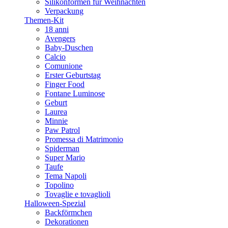
Silikonformen für Weihnachten
Verpackung
Themen-Kit
18 anni
Avengers
Baby-Duschen
Calcio
Comunione
Erster Geburtstag
Finger Food
Fontane Luminose
Geburt
Laurea
Minnie
Paw Patrol
Promessa di Matrimonio
Spiderman
Super Mario
Taufe
Tema Napoli
Topolino
Tovaglie e tovaglioli
Halloween-Spezial
Backförmchen
Dekorationen