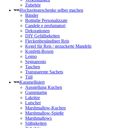
Zubehör
Hochzeitsgeschenke selber machen
Bänder
Bottiglie Personalizzate
Candele e profumatori
Dekorationen
DIY Gefälligkeiten
Fleckenbeständiger Reis
Kegel für Reis / gezuckerte Mandeln
Konfetti-Boxen
Legno
Segnaposto
Taschen
Transparente Sachets
Tüll
Karamellisiert
Ausstellung Kuchen
Gummiartig
Lakritze
Lutscher
Marshmallow-Kuchen
Marshmallow-Spieße
Marshmallows
Süßigkeiten