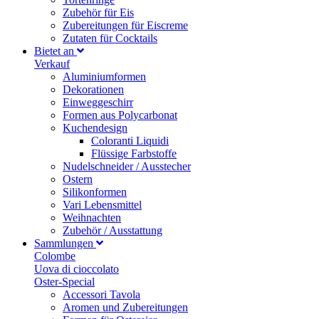
Zubehör für Eis
Zubereitungen für Eiscreme
Zutaten für Cocktails
Bietet an
Verkauf
Aluminiumformen
Dekorationen
Einweggeschirr
Formen aus Polycarbonat
Kuchendesign
Coloranti Liquidi
Flüssige Farbstoffe
Nudelschneider / Ausstecher
Ostern
Silikonformen
Vari Lebensmittel
Weihnachten
Zubehör / Ausstattung
Sammlungen
Colombe
Uova di cioccolato
Oster-Special
Accessori Tavola
Aromen und Zubereitungen