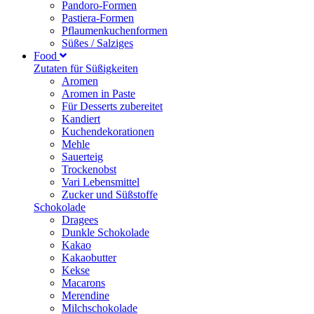
Pandoro-Formen
Pastiera-Formen
Pflaumenkuchenformen
Süßes / Salziges
Food
Zutaten für Süßigkeiten
Aromen
Aromen in Paste
Für Desserts zubereitet
Kandiert
Kuchendekorationen
Mehle
Sauerteig
Trockenobst
Vari Lebensmittel
Zucker und Süßstoffe
Schokolade
Dragees
Dunkle Schokolade
Kakao
Kakaobutter
Kekse
Macarons
Merendine
Milchschokolade