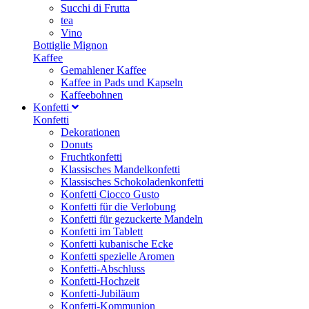
Succhi di Frutta
tea
Vino
Bottiglie Mignon
Kaffee
Gemahlener Kaffee
Kaffee in Pads und Kapseln
Kaffeebohnen
Konfetti
Konfetti
Dekorationen
Donuts
Fruchtkonfetti
Klassisches Mandelkonfetti
Klassisches Schokoladenkonfetti
Konfetti Ciocco Gusto
Konfetti für die Verlobung
Konfetti für gezuckerte Mandeln
Konfetti im Tablett
Konfetti kubanische Ecke
Konfetti spezielle Aromen
Konfetti-Abschluss
Konfetti-Hochzeit
Konfetti-Jubiläum
Konfetti-Kommunion