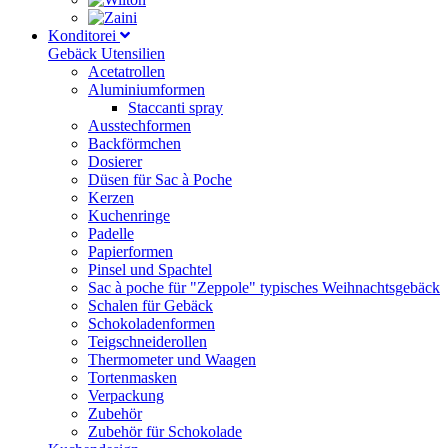
Konditorei
Gebäck Utensilien
Acetatrollen
Aluminiumformen
Staccanti spray
Ausstechformen
Backförmchen
Dosierer
Düsen für Sac à Poche
Kerzen
Kuchenringe
Padelle
Papierformen
Pinsel und Spachtel
Sac à poche für "Zeppole" typisches Weihnachtsgebäck
Schalen für Gebäck
Schokoladenformen
Teigschneiderollen
Thermometer und Waagen
Tortenmasken
Verpackung
Zubehör
Zubehör für Schokolade