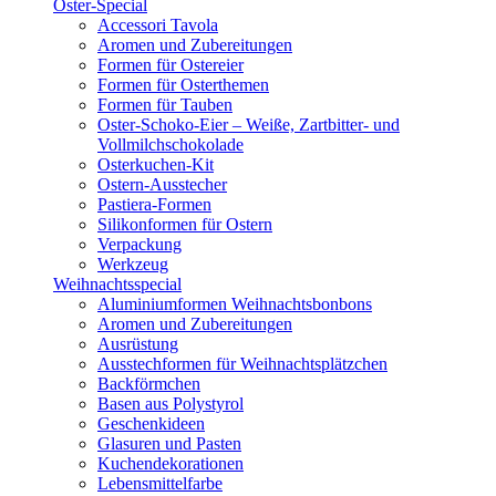
Oster-Special
Accessori Tavola
Aromen und Zubereitungen
Formen für Ostereier
Formen für Osterthemen
Formen für Tauben
Oster-Schoko-Eier – Weiße, Zartbitter- und
Vollmilchschokolade
Osterkuchen-Kit
Ostern-Ausstecher
Pastiera-Formen
Silikonformen für Ostern
Verpackung
Werkzeug
Weihnachtsspecial
Aluminiumformen Weihnachtsbonbons
Aromen und Zubereitungen
Ausrüstung
Ausstechformen für Weihnachtsplätzchen
Backförmchen
Basen aus Polystyrol
Geschenkideen
Glasuren und Pasten
Kuchendekorationen
Lebensmittelfarbe