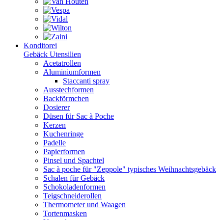
Konditorei
Gebäck Utensilien
Acetatrollen
Aluminiumformen
Staccanti spray
Ausstechformen
Backförmchen
Dosierer
Düsen für Sac à Poche
Kerzen
Kuchenringe
Padelle
Papierformen
Pinsel und Spachtel
Sac à poche für "Zeppole" typisches Weihnachtsgebäck
Schalen für Gebäck
Schokoladenformen
Teigschneiderollen
Thermometer und Waagen
Tortenmasken