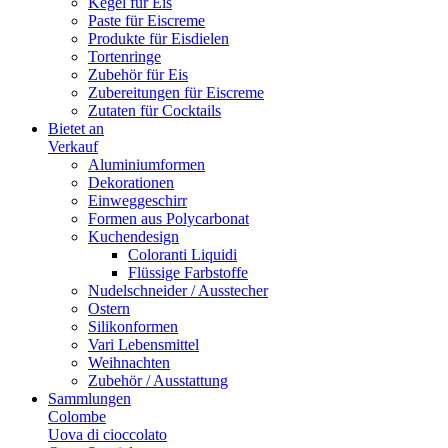
Kegel für Eis
Paste für Eiscreme
Produkte für Eisdielen
Tortenringe
Zubehör für Eis
Zubereitungen für Eiscreme
Zutaten für Cocktails
Bietet an
Verkauf
Aluminiumformen
Dekorationen
Einweggeschirr
Formen aus Polycarbonat
Kuchendesign
Coloranti Liquidi
Flüssige Farbstoffe
Nudelschneider / Ausstecher
Ostern
Silikonformen
Vari Lebensmittel
Weihnachten
Zubehör / Ausstattung
Sammlungen
Colombe
Uova di cioccolato