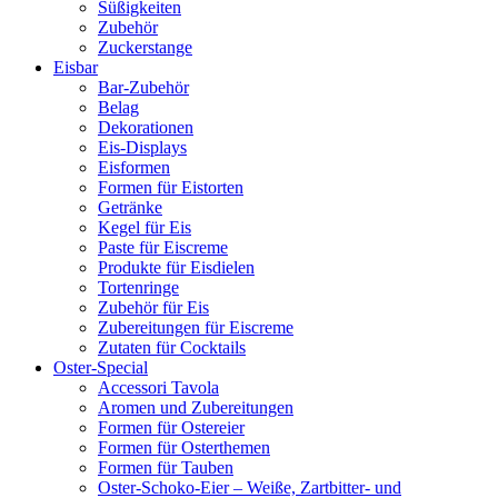
Süßigkeiten
Zubehör
Zuckerstange
Eisbar
Bar-Zubehör
Belag
Dekorationen
Eis-Displays
Eisformen
Formen für Eistorten
Getränke
Kegel für Eis
Paste für Eiscreme
Produkte für Eisdielen
Tortenringe
Zubehör für Eis
Zubereitungen für Eiscreme
Zutaten für Cocktails
Oster-Special
Accessori Tavola
Aromen und Zubereitungen
Formen für Ostereier
Formen für Osterthemen
Formen für Tauben
Oster-Schoko-Eier – Weiße, Zartbitter- und