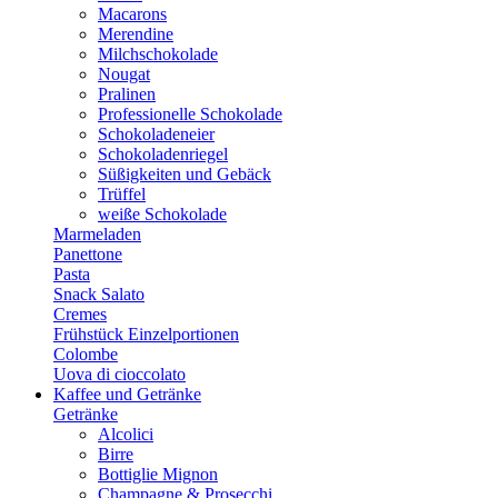
Macarons
Merendine
Milchschokolade
Nougat
Pralinen
Professionelle Schokolade
Schokoladeneier
Schokoladenriegel
Süßigkeiten und Gebäck
Trüffel
weiße Schokolade
Marmeladen
Panettone
Pasta
Snack Salato
Cremes
Frühstück Einzelportionen
Colombe
Uova di cioccolato
Kaffee und Getränke
Getränke
Alcolici
Birre
Bottiglie Mignon
Champagne & Prosecchi