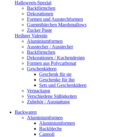
Halloween-Spezial
Backförmchen
Dekorationen
Formen und Ausstechformen
Gummibärchen Marshmallows
Zucker Paste
Heiliger Valentin
Aluminiumformen
Ausstecher / Ausstecher
Backförmchen
Dekorationen / Kuchendesign
Formen aus Polycarbonat
Geschenkideen
Geschenk für sie
Geschenke für ihn
Sets und Geschenkideen
Verpackung
Verschiedene Süßigkeiten
Zubehör / Ausstattung
Backwaren
Aluminiumformen
Aluminiumformen
Backbleche
Cannoli