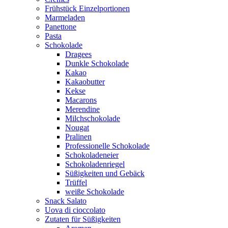
Frühstück Einzelportionen
Marmeladen
Panettone
Pasta
Schokolade
Dragees
Dunkle Schokolade
Kakao
Kakaobutter
Kekse
Macarons
Merendine
Milchschokolade
Nougat
Pralinen
Professionelle Schokolade
Schokoladeneier
Schokoladenriegel
Süßigkeiten und Gebäck
Trüffel
weiße Schokolade
Snack Salato
Uova di cioccolato
Zutaten für Süßigkeiten