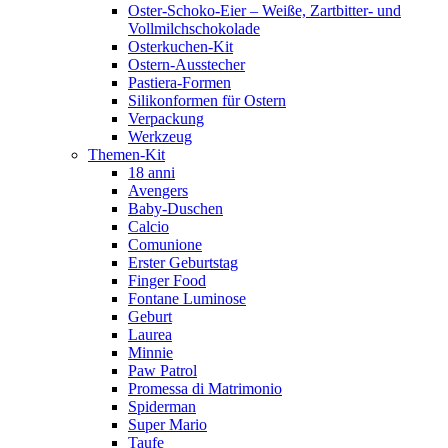
Oster-Schoko-Eier – Weiße, Zartbitter- und
Vollmilchschokolade
Osterkuchen-Kit
Ostern-Ausstecher
Pastiera-Formen
Silikonformen für Ostern
Verpackung
Werkzeug
Themen-Kit
18 anni
Avengers
Baby-Duschen
Calcio
Comunione
Erster Geburtstag
Finger Food
Fontane Luminose
Geburt
Laurea
Minnie
Paw Patrol
Promessa di Matrimonio
Spiderman
Super Mario
Taufe