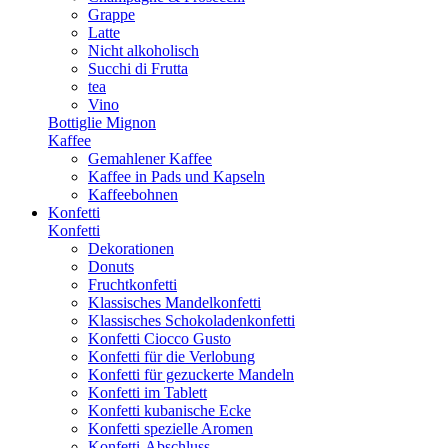
Grappe
Latte
Nicht alkoholisch
Succhi di Frutta
tea
Vino
Bottiglie Mignon
Kaffee
Gemahlener Kaffee
Kaffee in Pads und Kapseln
Kaffeebohnen
Konfetti
Konfetti
Dekorationen
Donuts
Fruchtkonfetti
Klassisches Mandelkonfetti
Klassisches Schokoladenkonfetti
Konfetti Ciocco Gusto
Konfetti für die Verlobung
Konfetti für gezuckerte Mandeln
Konfetti im Tablett
Konfetti kubanische Ecke
Konfetti spezielle Aromen
Konfetti-Abschluss