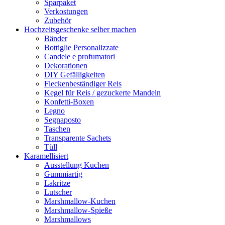
Sparpaket
Verkostungen
Zubehör
Hochzeitsgeschenke selber machen
Bänder
Bottiglie Personalizzate
Candele e profumatori
Dekorationen
DIY Gefälligkeiten
Fleckenbeständiger Reis
Kegel für Reis / gezuckerte Mandeln
Konfetti-Boxen
Legno
Segnaposto
Taschen
Transparente Sachets
Tüll
Karamellisiert
Ausstellung Kuchen
Gummiartig
Lakritze
Lutscher
Marshmallow-Kuchen
Marshmallow-Spieße
Marshmallows