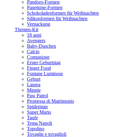
Pandoro-Formen
Panettone-Formen
Schokoladenformen für Weihnachten
Silikonformen für Weihnachten
Verpackung
Themen-Kit
18 anni
Avengers
Baby-Duschen
Calcio
Comunione
Erster Geburtstag
Finger Food
Fontane Luminose
Geburt
Laurea
Minnie
Paw Patrol
Promessa di Matrimonio
Spiderman
Super Mario
Taufe
Tema Napoli
Topolino
Tovaglie e tovaglioli