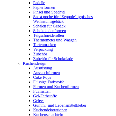
Padelle
Papierformen
Pinsel und Spachtel
Sac à poche für "Zeppole" typisches
Weihnachtsgebäck
Schalen für Gebäck
Schokoladenformen
Teigschneiderollen
Thermometer und Waagen
Tortenmasken
Verpackung
Zubehör
Zubehör für Schokolade
Kuchendesign
Ausrüstung
Ausstechformen
Cake-Pops
Flüssige Farbstoffe
Formen und Kuchenformen
Fußmatten
Gel-Farbstoffe
Gelees
Gummi- und Lebensmittelkleber
Kuchendekorationen
Kuchenschachteln