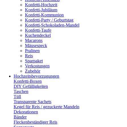
Konfetti-Hochzeit
Konfetti-Jubiläum
Konfetti-Kommunion
Konfetti-Party / Geburtstag
Konfetti-Schokoladen-Mandel
Konfetti-Taufe
Kuchendeckel
Macarons
Mäusespeck
Pralinen
Reis
Sparpaket
Verkostungen
Zubehör
Hochzeitsbevorzugungen
Konfetti-Boxen
DIY Gefälligkeiten
Taschen
Tüll
Transparente Sachets
Kegel für Reis / gezuckerte Mandeln
Dekorationen
Bänder
Fleckenbeständiger Reis