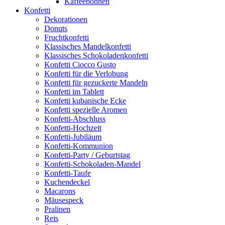
Kaffeebohnen
Konfetti
Dekorationen
Donuts
Fruchtkonfetti
Klassisches Mandelkonfetti
Klassisches Schokoladenkonfetti
Konfetti Ciocco Gusto
Konfetti für die Verlobung
Konfetti für gezuckerte Mandeln
Konfetti im Tablett
Konfetti kubanische Ecke
Konfetti spezielle Aromen
Konfetti-Abschluss
Konfetti-Hochzeit
Konfetti-Jubiläum
Konfetti-Kommunion
Konfetti-Party / Geburtstag
Konfetti-Schokoladen-Mandel
Konfetti-Taufe
Kuchendeckel
Macarons
Mäusespeck
Pralinen
Reis