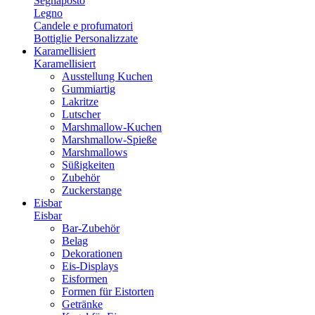
Segnaposto
Legno
Candele e profumatori
Bottiglie Personalizzate
Karamellisiert
Karamellisiert
Ausstellung Kuchen
Gummiartig
Lakritze
Lutscher
Marshmallow-Kuchen
Marshmallow-Spieße
Marshmallows
Süßigkeiten
Zubehör
Zuckerstange
Eisbar
Eisbar
Bar-Zubehör
Belag
Dekorationen
Eis-Displays
Eisformen
Formen für Eistorten
Getränke