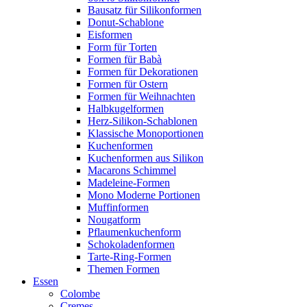
Bausatz für Silikonformen
Donut-Schablone
Eisformen
Form für Torten
Formen für Babà
Formen für Dekorationen
Formen für Ostern
Formen für Weihnachten
Halbkugelformen
Herz-Silikon-Schablonen
Klassische Monoportionen
Kuchenformen
Kuchenformen aus Silikon
Macarons Schimmel
Madeleine-Formen
Mono Moderne Portionen
Muffinformen
Nougatform
Pflaumenkuchenform
Schokoladenformen
Tarte-Ring-Formen
Themen Formen
Essen
Colombe
Cremes