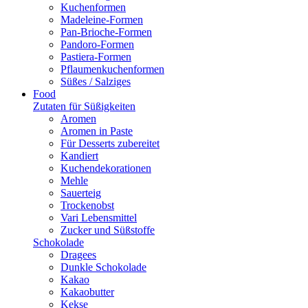
Kuchenformen
Madeleine-Formen
Pan-Brioche-Formen
Pandoro-Formen
Pastiera-Formen
Pflaumenkuchenformen
Süßes / Salziges
Food
Zutaten für Süßigkeiten
Aromen
Aromen in Paste
Für Desserts zubereitet
Kandiert
Kuchendekorationen
Mehle
Sauerteig
Trockenobst
Vari Lebensmittel
Zucker und Süßstoffe
Schokolade
Dragees
Dunkle Schokolade
Kakao
Kakaobutter
Kekse