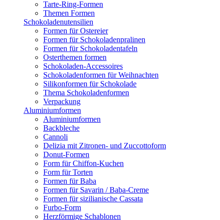
Tarte-Ring-Formen
Themen Formen
Schokoladenutensilien
Formen für Ostereier
Formen für Schokoladenpralinen
Formen für Schokoladentafeln
Osterthemen formen
Schokoladen-Accessoires
Schokoladenformen für Weihnachten
Silikonformen für Schokolade
Thema Schokoladenformen
Verpackung
Aluminiumformen
Aluminiumformen
Backbleche
Cannoli
Delizia mit Zitronen- und Zuccottoform
Donut-Formen
Form für Chiffon-Kuchen
Form für Torten
Formen für Baba
Formen für Savarin / Baba-Creme
Formen für sizilianische Cassata
Furbo-Form
Herzförmige Schablonen