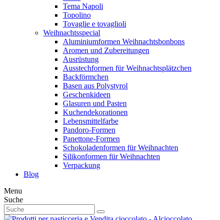
Tema Napoli
Topolino
Tovaglie e tovaglioli
Weihnachtsspecial
Aluminiumformen Weihnachtsbonbons
Aromen und Zubereitungen
Ausrüstung
Ausstechformen für Weihnachtsplätzchen
Backförmchen
Basen aus Polystyrol
Geschenkideen
Glasuren und Pasten
Kuchendekorationen
Lebensmittelfarbe
Pandoro-Formen
Panettone-Formen
Schokoladenformen für Weihnachten
Silikonformen für Weihnachten
Verpackung
Blog
Menu
Suche