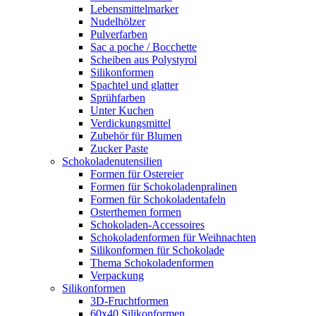
Lebensmittelmarker
Nudelhölzer
Pulverfarben
Sac a poche / Bocchette
Scheiben aus Polystyrol
Silikonformen
Spachtel und glatter
Sprühfarben
Unter Kuchen
Verdickungsmittel
Zubehör für Blumen
Zucker Paste
Schokoladenutensilien
Formen für Ostereier
Formen für Schokoladenpralinen
Formen für Schokoladentafeln
Osterthemen formen
Schokoladen-Accessoires
Schokoladenformen für Weihnachten
Silikonformen für Schokolade
Thema Schokoladenformen
Verpackung
Silikonformen
3D-Fruchtformen
60x40 Silikonformen