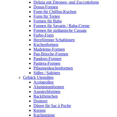
Delizia mit Zitronen- und Zuccottoform
Donut-Formen
Form für Chiffon-Kuchen
Form für Torten
Formen für Baba
Formen für Savarin / Baba-Creme
Formen für sizilianische Cassata
Furbo-Form
Herzförmige Schablonen
Kuchenformen
Madeleine-Formen
Pan-Brioche-Formen
Pandoro-Formen
Pastiera-Formen
Pflaumenkuchenformen
Süßes / Salziges
Gebäck Utensilien
Acetatrollen
Aluminiumformen
Ausstechformen
Backförmchen
Dosierer
Düsen für Sac à Poche
Kerzen
Kuchenringe