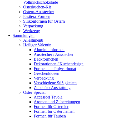
Vollmilchschokolade
Osterkuchen-Kit
Ostern-Ausstecher
Pastiera-Formen
Silikonformen für Ostern
Verpackung
Werkzeug
Sammlungen
Allestimenti
Heiliger Valentin
Aluminiumformen
Ausstecher / Ausstecher
Backförmchen
Dekorationen / Kuchendesign
Formen aus Polycarbonat
Geschenkideen
Verpackung
Verschiedene Süßigkeiten
Zubehör / Ausstattung
Oster-Special
Accessori Tavola
Aromen und Zubereitungen
Formen für Ostereier
Formen für Osterthemen
Formen für Tauben