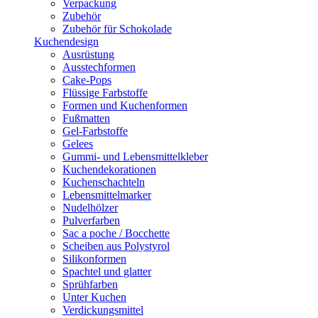
Verpackung
Zubehör
Zubehör für Schokolade
Kuchendesign
Ausrüstung
Ausstechformen
Cake-Pops
Flüssige Farbstoffe
Formen und Kuchenformen
Fußmatten
Gel-Farbstoffe
Gelees
Gummi- und Lebensmittelkleber
Kuchendekorationen
Kuchenschachteln
Lebensmittelmarker
Nudelhölzer
Pulverfarben
Sac a poche / Bocchette
Scheiben aus Polystyrol
Silikonformen
Spachtel und glatter
Sprühfarben
Unter Kuchen
Verdickungsmittel