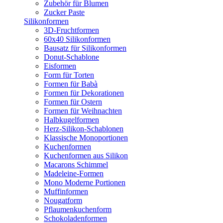
Zubehör für Blumen
Zucker Paste
Silikonformen
3D-Fruchtformen
60x40 Silikonformen
Bausatz für Silikonformen
Donut-Schablone
Eisformen
Form für Torten
Formen für Babà
Formen für Dekorationen
Formen für Ostern
Formen für Weihnachten
Halbkugelformen
Herz-Silikon-Schablonen
Klassische Monoportionen
Kuchenformen
Kuchenformen aus Silikon
Macarons Schimmel
Madeleine-Formen
Mono Moderne Portionen
Muffinformen
Nougatform
Pflaumenkuchenform
Schokoladenformen