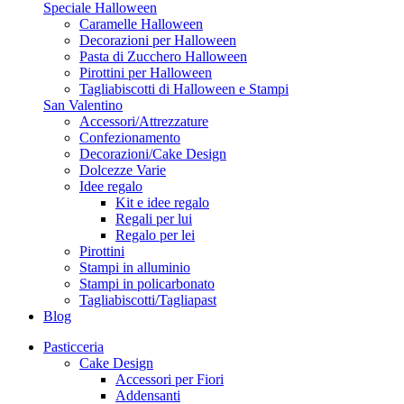
Speciale Halloween
Caramelle Halloween
Decorazioni per Halloween
Pasta di Zucchero Halloween
Pirottini per Halloween
Tagliabiscotti di Halloween e Stampi
San Valentino
Accessori/Attrezzature
Confezionamento
Decorazioni/Cake Design
Dolcezze Varie
Idee regalo
Kit e idee regalo
Regali per lui
Regalo per lei
Pirottini
Stampi in alluminio
Stampi in policarbonato
Tagliabiscotti/Tagliapast
Blog
Pasticceria
Cake Design
Accessori per Fiori
Addensanti