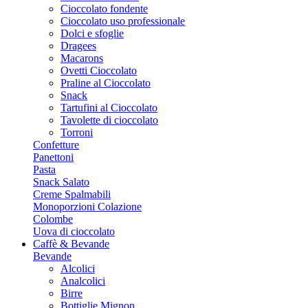
Cioccolato fondente
Cioccolato uso professionale
Dolci e sfoglie
Dragees
Macarons
Ovetti Cioccolato
Praline al Cioccolato
Snack
Tartufini al Cioccolato
Tavolette di cioccolato
Torroni
Confetture
Panettoni
Pasta
Snack Salato
Creme Spalmabili
Monoporzioni Colazione
Colombe
Uova di cioccolato
Caffè & Bevande
Bevande
Alcolici
Analcolici
Birre
Bottiglie Mignon