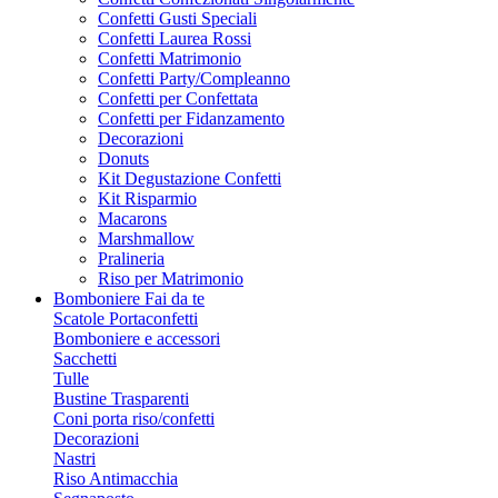
Confetti Gusti Speciali
Confetti Laurea Rossi
Confetti Matrimonio
Confetti Party/Compleanno
Confetti per Confettata
Confetti per Fidanzamento
Decorazioni
Donuts
Kit Degustazione Confetti
Kit Risparmio
Macarons
Marshmallow
Pralineria
Riso per Matrimonio
Bomboniere Fai da te
Scatole Portaconfetti
Bomboniere e accessori
Sacchetti
Tulle
Bustine Trasparenti
Coni porta riso/confetti
Decorazioni
Nastri
Riso Antimacchia