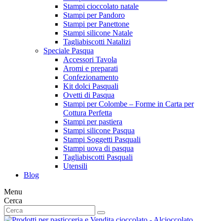
Stampi cioccolato natale
Stampi per Pandoro
Stampi per Panettone
Stampi silicone Natale
Tagliabiscotti Natalizi
Speciale Pasqua
Accessori Tavola
Aromi e preparati
Confezionamento
Kit dolci Pasquali
Ovetti di Pasqua
Stampi per Colombe – Forme in Carta per
Cottura Perfetta
Stampi per pastiera
Stampi silicone Pasqua
Stampi Soggetti Pasquali
Stampi uova di pasqua
Tagliabiscotti Pasquali
Utensili
Blog
Menu
Cerca