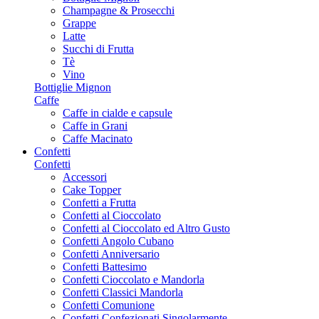
Champagne & Prosecchi
Grappe
Latte
Succhi di Frutta
Tè
Vino
Bottiglie Mignon
Caffe
Caffe in cialde e capsule
Caffe in Grani
Caffe Macinato
Confetti
Confetti
Accessori
Cake Topper
Confetti a Frutta
Confetti al Cioccolato
Confetti al Cioccolato ed Altro Gusto
Confetti Angolo Cubano
Confetti Anniversario
Confetti Battesimo
Confetti Cioccolato e Mandorla
Confetti Classici Mandorla
Confetti Comunione
Confetti Confezionati Singolarmente