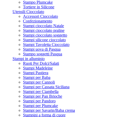
Stampo Plumcake
Tortiere in Silicone
Utensili Cioccolato
Accessori Cioccolato
Confezionamento
Stampi cioccolato Natale
Stampi cioccolato praline
Stampi cioccolato soggetto
Stampi silicone cioccolato
Stampi Tavoletta Cioccolato
Stampi uova di Pasqua
Stampo soggetti Pasqua
Stampi in alluminio
Ruoti Per Dolci/Salati
Stampi Madeleine
Stampi Pastiera
Stampi per Baba
Stampi per Cannoli
Stampi per Cassata Siciliana
Stampi per Ciambella
Stampi per Pan Brioche
Stampi per Pandoro
Stampi per Plumcake
Stampi per Savarin/Baba crema
Stampini a forma di cuore