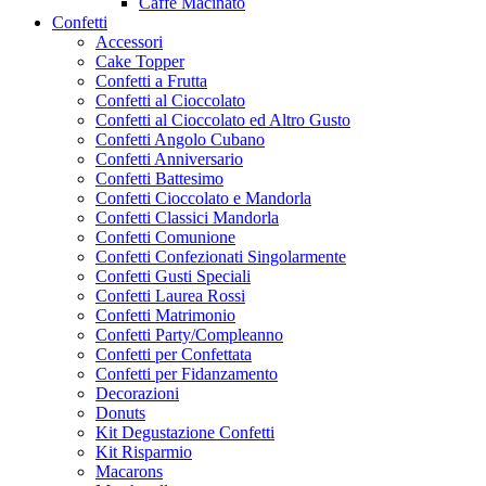
Caffe Macinato
Confetti
Accessori
Cake Topper
Confetti a Frutta
Confetti al Cioccolato
Confetti al Cioccolato ed Altro Gusto
Confetti Angolo Cubano
Confetti Anniversario
Confetti Battesimo
Confetti Cioccolato e Mandorla
Confetti Classici Mandorla
Confetti Comunione
Confetti Confezionati Singolarmente
Confetti Gusti Speciali
Confetti Laurea Rossi
Confetti Matrimonio
Confetti Party/Compleanno
Confetti per Confettata
Confetti per Fidanzamento
Decorazioni
Donuts
Kit Degustazione Confetti
Kit Risparmio
Macarons