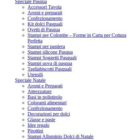
Speciale Pasqua
Accessori Tavola
Aromi e preparati
Confezionamento
Kit dolci Pasquali
Ovetti di Pasqua
Stampi per Colombe – Forme in Carta per Cottura
Perfetta
Stampi per pastiera
Stampi silicone Pasqua
Stampi Soggetti Pasquali
Stampi uova di pasqua
Tagliabiscotti Pasquali
Utensili
Speciale Natale
Aromi e Preparati
Attrezzature
Basi in polistirolo
Coloranti alimentari
Confezionamento
Decorazioni per dolci
Glasse e paste
Idee regalo
Pirottini
Stampi Alluminio Dolci di Natale