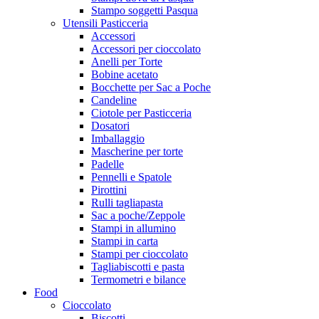
Stampo soggetti Pasqua
Utensili Pasticceria
Accessori
Accessori per cioccolato
Anelli per Torte
Bobine acetato
Bocchette per Sac a Poche
Candeline
Ciotole per Pasticceria
Dosatori
Imballaggio
Mascherine per torte
Padelle
Pennelli e Spatole
Pirottini
Rulli tagliapasta
Sac a poche/Zeppole
Stampi in allumino
Stampi in carta
Stampi per cioccolato
Tagliabiscotti e pasta
Termometri e bilance
Food
Cioccolato
Biscotti