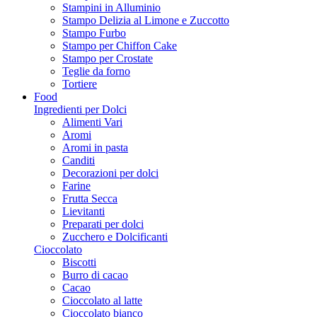
Stampini in Alluminio
Stampo Delizia al Limone e Zuccotto
Stampo Furbo
Stampo per Chiffon Cake
Stampo per Crostate
Teglie da forno
Tortiere
Food
Ingredienti per Dolci
Alimenti Vari
Aromi
Aromi in pasta
Canditi
Decorazioni per dolci
Farine
Frutta Secca
Lievitanti
Preparati per dolci
Zucchero e Dolcificanti
Cioccolato
Biscotti
Burro di cacao
Cacao
Cioccolato al latte
Cioccolato bianco