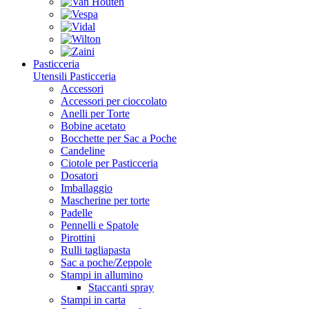
Pasticceria
Utensili Pasticceria
Accessori
Accessori per cioccolato
Anelli per Torte
Bobine acetato
Bocchette per Sac a Poche
Candeline
Ciotole per Pasticceria
Dosatori
Imballaggio
Mascherine per torte
Padelle
Pennelli e Spatole
Pirottini
Rulli tagliapasta
Sac a poche/Zeppole
Stampi in allumino
Staccanti spray
Stampi in carta