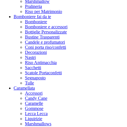
Marshmallow
Pralineria
Riso per Matrimonio
Bomboniere fai da te
Bomboniere
Bomboniere e accessori
Bottiglie Personalizzate
Bustine Trasparenti
Candele e profumatori
Coni porta riso/confetti
Decorazioni
Nastri
Riso Antimacchia
Sacchetti
Scatole Portaconfetti
Segnaposto
Tulle
Caramellata
Accessori
Candy Cane
Caramelle
Gommose
Lecca Lecca
Liquirizie
Marshmallows