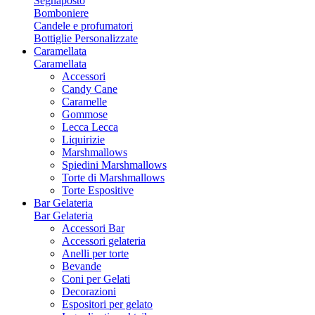
Segnaposto
Bomboniere
Candele e profumatori
Bottiglie Personalizzate
Caramellata
Caramellata
Accessori
Candy Cane
Caramelle
Gommose
Lecca Lecca
Liquirizie
Marshmallows
Spiedini Marshmallows
Torte di Marshmallows
Torte Espositive
Bar Gelateria
Bar Gelateria
Accessori Bar
Accessori gelateria
Anelli per torte
Bevande
Coni per Gelati
Decorazioni
Espositori per gelato