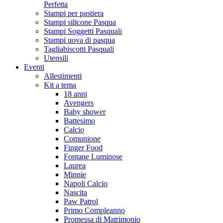
Perfetta
Stampi per pastiera
Stampi silicone Pasqua
Stampi Soggetti Pasquali
Stampi uova di pasqua
Tagliabiscotti Pasquali
Utensili
Eventi
Allestimenti
Kit a tema
18 anni
Avengers
Baby shower
Battesimo
Calcio
Comunione
Finger Food
Fontane Luminose
Laurea
Minnie
Napoli Calcio
Nascita
Paw Patrol
Primo Compleanno
Promessa di Matrimonio