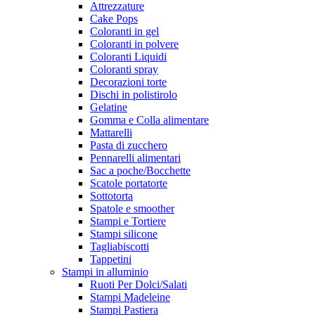
Attrezzature
Cake Pops
Coloranti in gel
Coloranti in polvere
Coloranti Liquidi
Coloranti spray
Decorazioni torte
Dischi in polistirolo
Gelatine
Gomma e Colla alimentare
Mattarelli
Pasta di zucchero
Pennarelli alimentari
Sac a poche/Bocchette
Scatole portatorte
Sottotorta
Spatole e smoother
Stampi e Tortiere
Stampi silicone
Tagliabiscotti
Tappetini
Stampi in alluminio
Ruoti Per Dolci/Salati
Stampi Madeleine
Stampi Pastiera