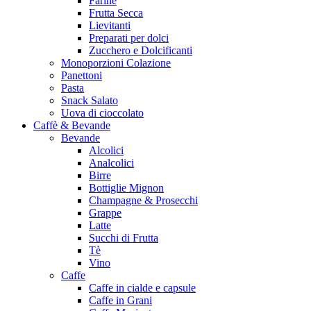
Farine
Frutta Secca
Lievitanti
Preparati per dolci
Zucchero e Dolcificanti
Monoporzioni Colazione
Panettoni
Pasta
Snack Salato
Uova di cioccolato
Caffè & Bevande
Bevande
Alcolici
Analcolici
Birre
Bottiglie Mignon
Champagne & Prosecchi
Grappe
Latte
Succhi di Frutta
Tè
Vino
Caffe
Caffe in cialde e capsule
Caffe in Grani