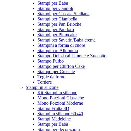
Stampi per Baba
Stampi per Cannoli
Stampi per Cassata Siciliana
Stampi per Ciambella
Stampi per Pan Brioche
Stampi per Pandoro
Stampi per Plumcake
Stampi per Savarin/Baba crema
Stampini a forma di cuore
Stampini in Alluminio
Stampo Delizia al Limone e Zuccotto
Stampo Furbo
Stampo per Chiffon Cake
Stampo per Crostate
Teglie da forno
Tortiere
Stampi in silicone
Kit Stampi in silicone
Mono Porzioni Classiche
Mono Porzioni Moderne
Stampi Frutta 3D
Stampi in silicone 60x40
Stampi Madeleine
Stampi per Babà
Stampi per decorazioni