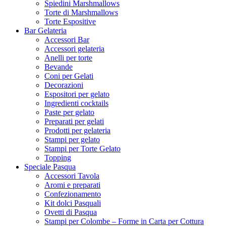
Spiedini Marshmallows
Torte di Marshmallows
Torte Espositive
Bar Gelateria
Accessori Bar
Accessori gelateria
Anelli per torte
Bevande
Coni per Gelati
Decorazioni
Espositori per gelato
Ingredienti cocktails
Paste per gelato
Preparati per gelati
Prodotti per gelateria
Stampi per gelato
Stampi per Torte Gelato
Topping
Speciale Pasqua
Accessori Tavola
Aromi e preparati
Confezionamento
Kit dolci Pasquali
Ovetti di Pasqua
Stampi per Colombe – Forme in Carta per Cottura