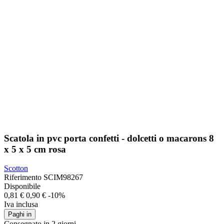
Scatola in pvc porta confetti - dolcetti o macarons 8
x 5 x 5 cm rosa
Scotton
Riferimento
SCIM98267
Disponibile
0,81 €
0,90 €
-10%
Iva inclusa
Paghi in
Consegnato in 2 giorni