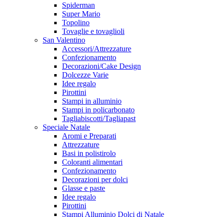
Spiderman
Super Mario
Topolino
Tovaglie e tovaglioli
San Valentino
Accessori/Attrezzature
Confezionamento
Decorazioni/Cake Design
Dolcezze Varie
Idee regalo
Pirottini
Stampi in alluminio
Stampi in policarbonato
Tagliabiscotti/Tagliapast
Speciale Natale
Aromi e Preparati
Attrezzature
Basi in polistirolo
Coloranti alimentari
Confezionamento
Decorazioni per dolci
Glasse e paste
Idee regalo
Pirottini
Stampi Alluminio Dolci di Natale