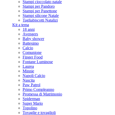
Stampi cioccolato natale
Stampi per Pandoro
Stampi per Panettone
Stampi silicone Natale
Tagliabiscotti Natalizi
Kit a tema
18 anni
Avengers
Baby shower
Battesimo
Calcio
Comunione
Finger Food
Fontane Luminose
Laurea
Minnie
Napoli Calcio
Nascita
Paw Patrol
Primo Compleanno
Promessa di Matrimonio
Spiderman
Super Mario
Topolino
Tovaglie e tovaglioli