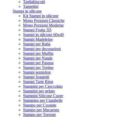
Tagliabiscotti
Tappetini
Stampi in silicone
Kit Stampi in silicone
Mono Porzioni Classiche
Mono Porzioni Moderne
Stampi Frutta 3D
Stampi in silicone 60x40
Stampi Madeleine
Stampi per Babà
Stampi per decorazioni
Stampi per Muffin
Stampi per Natale
Stampi per Pasqua
Stampi per Tortine
Stampi semisfere
Stampi Soggetti
Stampi Tarte Ring
Stampini per Cioccolato
Stampini per gelato
Stampini Silicone Cuore
Stampino per Ciambelle
Stampo per Crostate
Stampo per Macarons
Stampo per Torrone