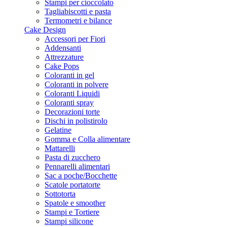
Stampi per cioccolato
Tagliabiscotti e pasta
Termometri e bilance
Cake Design
Accessori per Fiori
Addensanti
Attrezzature
Cake Pops
Coloranti in gel
Coloranti in polvere
Coloranti Liquidi
Coloranti spray
Decorazioni torte
Dischi in polistirolo
Gelatine
Gomma e Colla alimentare
Mattarelli
Pasta di zucchero
Pennarelli alimentari
Sac a poche/Bocchette
Scatole portatorte
Sottotorta
Spatole e smoother
Stampi e Tortiere
Stampi silicone