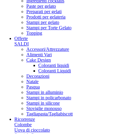
Ingredienti cocktails
Paste per gelato
Preparati per gelati
Prodotti per gelateria
Stampi per gelato
Stampi per Torte Gelato
Topping
Offerte
SALDI
Accessori/Attrezzature
Alimenti Vari
Cake Design
Coloranti liquidi
Coloranti Liquidi
Decorazioni
Natale
Pasqua
Stampi in alluminio
Stampi in policarbonato
Stampi in silicone
Stoviglie monouso
Tagliapasta/Tagliabiscott
Ricorrenze
Colombe
Uova di cioccolato