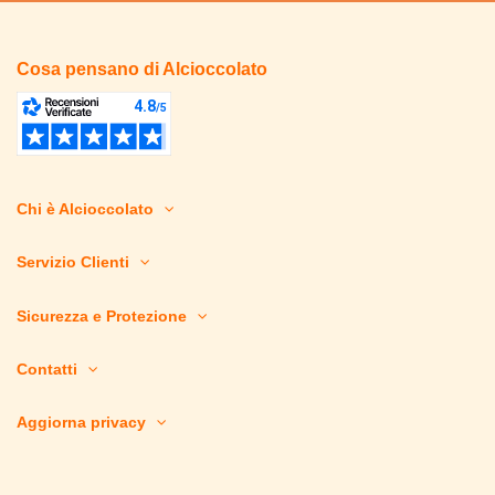
Prezzo
€
€
Cosa pensano di Alcioccolato
Produttori
Materiale
Chi è Alcioccolato
Carta
5
Servizio Clienti
Colore
Bianco
3
Sicurezza e Protezione
Blu
1
Celeste
1
Contatti
Giallo
1
Lilla
1
Aggiorna privacy
Nero
1
Rosa
1
Salvia
3