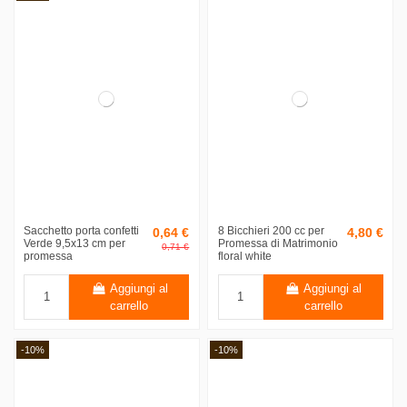
Sacchetto porta confetti
8 Bicchieri 200 cc per
0,64 €
4,80 €
Verde 9,5x13 cm per
Promessa di Matrimonio
0,71 €
promessa
floral white
Aggiungi al
Aggiungi al
carrello
carrello
-10%
-10%