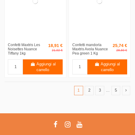
Confetti Maxtris Les
Confetti mandorla
18,91 €
25,74 €
Noisettes Nuance
Maxtris Avola Nuance
21,02 €
28,60 €
Tiffany 1kg
Pea green 1 Kg
Aggiungi al
Aggiungi al
carrello
carrello
1
2
3
…
5
Disponibile
10