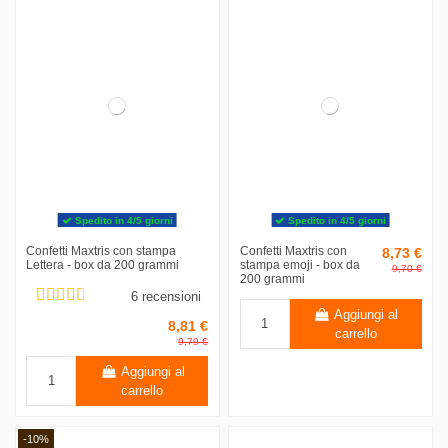
Spedito in 4/5 giorni
Spedito in 4/5 giorni
Confetti Maxtris con stampa
Confetti Maxtris con
8,73 €
Lettera - box da 200 grammi
stampa emoji - box da
9,70 €
200 grammi
6 recensioni
Aggiungi al
8,81 €
carrello
9,79 €
Aggiungi al
carrello
-10%