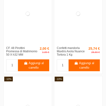
CF. 48 Pirottini
Confetti mandorla
2,00 €
25,74 €
Promessa di Matrimonio
Maxtris Avola Nuance
2,35 €
28,60 €
50 X h32 MM
Tortora 1 Kg
Aggiungi al
Aggiungi al
carrello
carrello
-10%
-10%