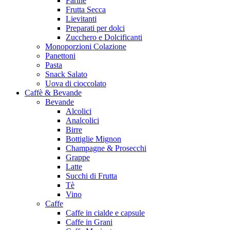
Farine
Frutta Secca
Lievitanti
Preparati per dolci
Zucchero e Dolcificanti
Monoporzioni Colazione
Panettoni
Pasta
Snack Salato
Uova di cioccolato
Caffè & Bevande
Bevande
Alcolici
Analcolici
Birre
Bottiglie Mignon
Champagne & Prosecchi
Grappe
Latte
Succhi di Frutta
Tè
Vino
Caffe
Caffe in cialde e capsule
Caffe in Grani