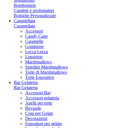
Segnaposto
Bomboniere
Candele e profumatori
Bottiglie Personalizzate
Caramellata
Caramellata
Accessori
Candy Cane
Caramelle
Gommose
Lecca Lecca
Liquirizie
Marshmallows
Spiedini Marshmallows
Torte di Marshmallows
Torte Espositive
Bar Gelateria
Bar Gelateria
Accessori Bar
Accessori gelateria
Anelli per torte
Bevande
Coni per Gelati
Decorazioni
Espositori per gelato