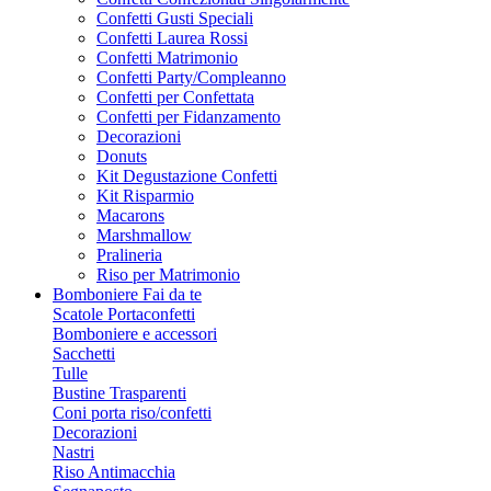
Confetti Gusti Speciali
Confetti Laurea Rossi
Confetti Matrimonio
Confetti Party/Compleanno
Confetti per Confettata
Confetti per Fidanzamento
Decorazioni
Donuts
Kit Degustazione Confetti
Kit Risparmio
Macarons
Marshmallow
Pralineria
Riso per Matrimonio
Bomboniere Fai da te
Scatole Portaconfetti
Bomboniere e accessori
Sacchetti
Tulle
Bustine Trasparenti
Coni porta riso/confetti
Decorazioni
Nastri
Riso Antimacchia