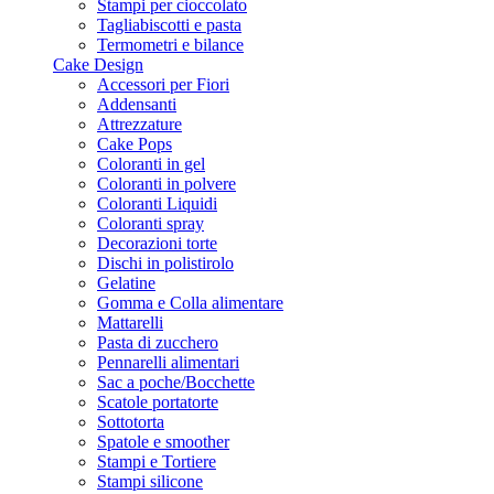
Stampi per cioccolato
Tagliabiscotti e pasta
Termometri e bilance
Cake Design
Accessori per Fiori
Addensanti
Attrezzature
Cake Pops
Coloranti in gel
Coloranti in polvere
Coloranti Liquidi
Coloranti spray
Decorazioni torte
Dischi in polistirolo
Gelatine
Gomma e Colla alimentare
Mattarelli
Pasta di zucchero
Pennarelli alimentari
Sac a poche/Bocchette
Scatole portatorte
Sottotorta
Spatole e smoother
Stampi e Tortiere
Stampi silicone