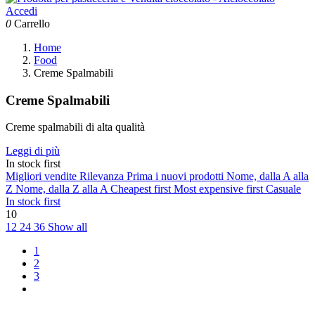
Accedi
0
Carrello
Home
Food
Creme Spalmabili
Creme Spalmabili
Creme spalmabili di alta qualità
Leggi di più
In stock first
Migliori vendite
Rilevanza
Prima i nuovi prodotti
Nome, dalla A alla
Z
Nome, dalla Z alla A
Cheapest first
Most expensive first
Casuale
In stock first
10
12
24
36
Show all
1
2
3