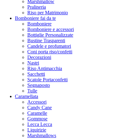
Marshmallow
Pralineria
Riso per Matrimonio
Bomboniere fai da te
Bomboniere
Bomboniere e accessori
Bottiglie Personalizzate
Bustine Trasparenti
Candele e profumatori
Coni porta riso/confetti
Decorazioni
Nastri
Riso Antimacchia
Sacchetti
Scatole Portaconfetti
Segnaposto
Tulle
Caramellata
Accessori
Candy Cane
Caramelle
Gommose
Lecca Lecca
Liquirizie
Marshmallows