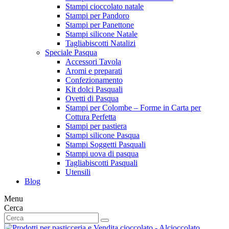
Stampi cioccolato natale
Stampi per Pandoro
Stampi per Panettone
Stampi silicone Natale
Tagliabiscotti Natalizi
Speciale Pasqua
Accessori Tavola
Aromi e preparati
Confezionamento
Kit dolci Pasquali
Ovetti di Pasqua
Stampi per Colombe – Forme in Carta per
Cottura Perfetta
Stampi per pastiera
Stampi silicone Pasqua
Stampi Soggetti Pasquali
Stampi uova di pasqua
Tagliabiscotti Pasquali
Utensili
Blog
Menu
Cerca