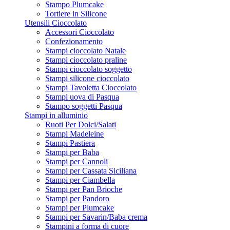
Stampo Plumcake
Tortiere in Silicone
Utensili Cioccolato
Accessori Cioccolato
Confezionamento
Stampi cioccolato Natale
Stampi cioccolato praline
Stampi cioccolato soggetto
Stampi silicone cioccolato
Stampi Tavoletta Cioccolato
Stampi uova di Pasqua
Stampo soggetti Pasqua
Stampi in alluminio
Ruoti Per Dolci/Salati
Stampi Madeleine
Stampi Pastiera
Stampi per Baba
Stampi per Cannoli
Stampi per Cassata Siciliana
Stampi per Ciambella
Stampi per Pan Brioche
Stampi per Pandoro
Stampi per Plumcake
Stampi per Savarin/Baba crema
Stampini a forma di cuore