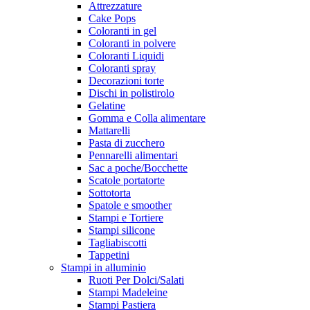
Attrezzature
Cake Pops
Coloranti in gel
Coloranti in polvere
Coloranti Liquidi
Coloranti spray
Decorazioni torte
Dischi in polistirolo
Gelatine
Gomma e Colla alimentare
Mattarelli
Pasta di zucchero
Pennarelli alimentari
Sac a poche/Bocchette
Scatole portatorte
Sottotorta
Spatole e smoother
Stampi e Tortiere
Stampi silicone
Tagliabiscotti
Tappetini
Stampi in alluminio
Ruoti Per Dolci/Salati
Stampi Madeleine
Stampi Pastiera