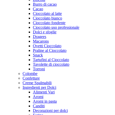
Burro di cacao
Cacao
Cioccolato al latte
Cioccolato bianco
Cioccolato fondente
Cioccolato uso professionale
Dolci e sfoglie
Dragees
Macarons
Ovetti Cioccolato
Praline al Cioccolato
Snack
Tartufini al Cioccolato
Tavolette di cioccolato
Torroni
Colombe
Confetture
Creme Spalmabili
Ingredienti per Dolci
Alimenti Vari
Aromi
Aromi in pasta
Canditi
Decorazioni per dolci