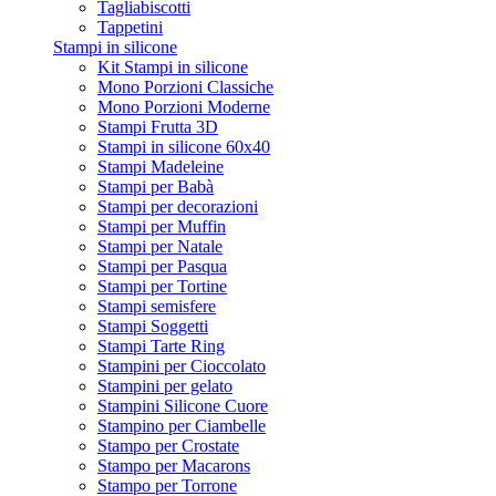
Tagliabiscotti
Tappetini
Stampi in silicone
Kit Stampi in silicone
Mono Porzioni Classiche
Mono Porzioni Moderne
Stampi Frutta 3D
Stampi in silicone 60x40
Stampi Madeleine
Stampi per Babà
Stampi per decorazioni
Stampi per Muffin
Stampi per Natale
Stampi per Pasqua
Stampi per Tortine
Stampi semisfere
Stampi Soggetti
Stampi Tarte Ring
Stampini per Cioccolato
Stampini per gelato
Stampini Silicone Cuore
Stampino per Ciambelle
Stampo per Crostate
Stampo per Macarons
Stampo per Torrone