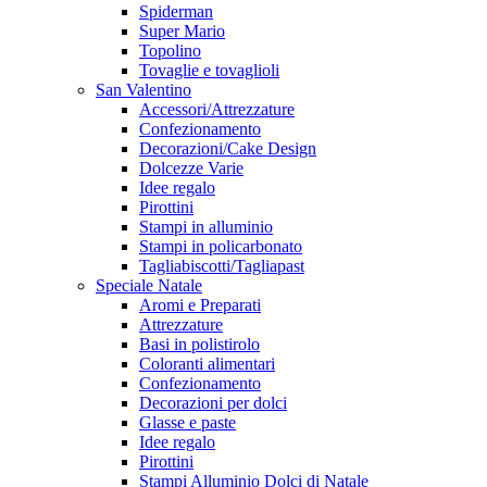
Spiderman
Super Mario
Topolino
Tovaglie e tovaglioli
San Valentino
Accessori/Attrezzature
Confezionamento
Decorazioni/Cake Design
Dolcezze Varie
Idee regalo
Pirottini
Stampi in alluminio
Stampi in policarbonato
Tagliabiscotti/Tagliapast
Speciale Natale
Aromi e Preparati
Attrezzature
Basi in polistirolo
Coloranti alimentari
Confezionamento
Decorazioni per dolci
Glasse e paste
Idee regalo
Pirottini
Stampi Alluminio Dolci di Natale