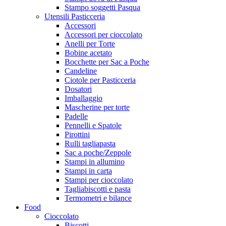
Stampo soggetti Pasqua
Utensili Pasticceria
Accessori
Accessori per cioccolato
Anelli per Torte
Bobine acetato
Bocchette per Sac a Poche
Candeline
Ciotole per Pasticceria
Dosatori
Imballaggio
Mascherine per torte
Padelle
Pennelli e Spatole
Pirottini
Rulli tagliapasta
Sac a poche/Zeppole
Stampi in allumino
Stampi in carta
Stampi per cioccolato
Tagliabiscotti e pasta
Termometri e bilance
Food
Cioccolato
Biscotti