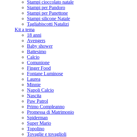
Stampi cioccolato natale
Stampi per Pandoro
Stampi per Panettone
Stampi silicone Natale
Tagliabiscotti Natalizi
Kit a tema
18 anni
Avengers
Baby shower
Battesimo
Calcio
Comunione
Finger Food
Fontane Luminose
Laurea
Minnie
Napoli Calcio
Nascita
Paw Patrol
Primo Compleanno
Promessa di Matrimonio
Spiderman
Super Mario
Topolino
Tovaglie e tovaglioli