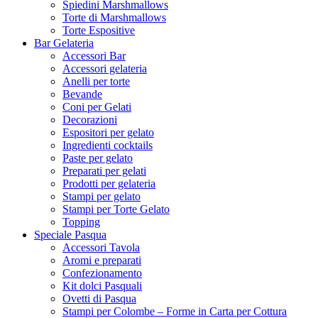
Spiedini Marshmallows
Torte di Marshmallows
Torte Espositive
Bar Gelateria
Accessori Bar
Accessori gelateria
Anelli per torte
Bevande
Coni per Gelati
Decorazioni
Espositori per gelato
Ingredienti cocktails
Paste per gelato
Preparati per gelati
Prodotti per gelateria
Stampi per gelato
Stampi per Torte Gelato
Topping
Speciale Pasqua
Accessori Tavola
Aromi e preparati
Confezionamento
Kit dolci Pasquali
Ovetti di Pasqua
Stampi per Colombe – Forme in Carta per Cottura