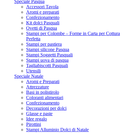
Speciale Pasqua
Accessori Tavola
Aromi e preparati
Confezionamento
Kit dolci Pasquali
Ovetti di Pasqua
Stampi per Colombe – Forme in Carta per Cottura
Perfetta
Stampi per pastiera
Stampi silicone Pasqua
Stampi Soggetti Pasquali
Stampi uova di pasqua
Tagliabiscotti Pasquali
Utensili
Speciale Natale
Aromi e Preparati
Attrezzature
Basi in polistirolo
Coloranti alimentari
Confezionamento
Decorazioni per dolci
Glasse e paste
Idee regalo
Pirottini
Stampi Alluminio Dolci di Natale