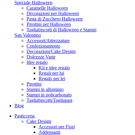
Speciale Halloween
Caramelle Halloween
Decorazioni per Halloween
Pasta di Zucchero Halloween
Pirottini per Halloween
Tagliabiscotti di Halloween e Stampi
San Valentino
Accessori/Attrezzature
Confezionamento
Decorazioni/Cake Design
Dolcezze Varie
Idee regalo
Kit e idee regalo
Regali per lui
Regalo per lei
Pirottini
Stampi in alluminio
Stampi in policarbonato
Tagliabiscotti/Tagliapast
Blog
Pasticceria
Cake Design
Accessori per Fiori
Addensanti