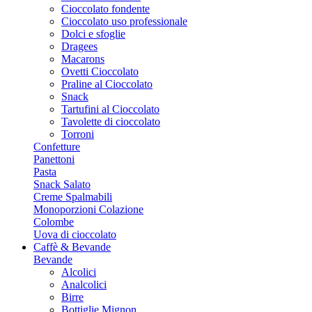
Cioccolato fondente
Cioccolato uso professionale
Dolci e sfoglie
Dragees
Macarons
Ovetti Cioccolato
Praline al Cioccolato
Snack
Tartufini al Cioccolato
Tavolette di cioccolato
Torroni
Confetture
Panettoni
Pasta
Snack Salato
Creme Spalmabili
Monoporzioni Colazione
Colombe
Uova di cioccolato
Caffè & Bevande
Bevande
Alcolici
Analcolici
Birre
Bottiglie Mignon