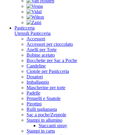
Pasticceria
Utensili Pasticceria
Accessori
Accessori per cioccolato
Anelli per Torte
Bobine acetato
Bocchette per Sac a Poche
Candeline
Ciotole per Pasticceria
Dosatori
Imballaggio
Mascherine per torte
Padelle
Pennelli e Spatole
Pirottini
Rulli tagliapasta
Sac a poche/Zeppole
Stampi in allumino
Staccanti spray
Stampi in carta