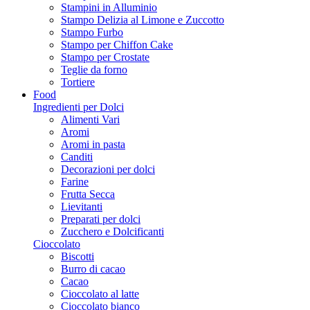
Stampini in Alluminio
Stampo Delizia al Limone e Zuccotto
Stampo Furbo
Stampo per Chiffon Cake
Stampo per Crostate
Teglie da forno
Tortiere
Food
Ingredienti per Dolci
Alimenti Vari
Aromi
Aromi in pasta
Canditi
Decorazioni per dolci
Farine
Frutta Secca
Lievitanti
Preparati per dolci
Zucchero e Dolcificanti
Cioccolato
Biscotti
Burro di cacao
Cacao
Cioccolato al latte
Cioccolato bianco