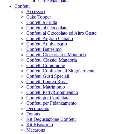
Caffe Macinato
Confetti
Accessori
Cake Topper
Confetti a Frutta
Confetti al Cioccolato
Confetti al Cioccolato ed Altro Gusto
Confetti Angolo Cubano
Confetti Anniversario
Confetti Battesimo
Confetti Cioccolato e Mandorla
Confetti Classici Mandorla
Confetti Comunione
Confetti Confezionati Singolarmente
Confetti Gusti Speciali
Confetti Laurea Rossi
Confetti Matrimonio
Confetti Party/Compleanno
Confetti per Confettata
Confetti per Fidanzamento
Decorazioni
Donuts
Kit Degustazione Confetti
Kit Risparmio
Macarons