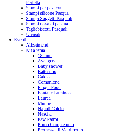
Perfetta
Stampi per pastiera
Stampi silicone Pasqua
Stampi Soggetti Pasquali
Stampi uova di pasqua
Tagliabiscotti Pasquali
Utensili
Eventi
Allestimenti
Kit a tema
18 anni
Avengers
Baby shower
Battesimo
Calcio
Comunione
Finger Food
Fontane Luminose
Laurea
Minnie
Napoli Calcio
Nascita
Paw Patrol
Primo Compleanno
Promessa di Matrimonio