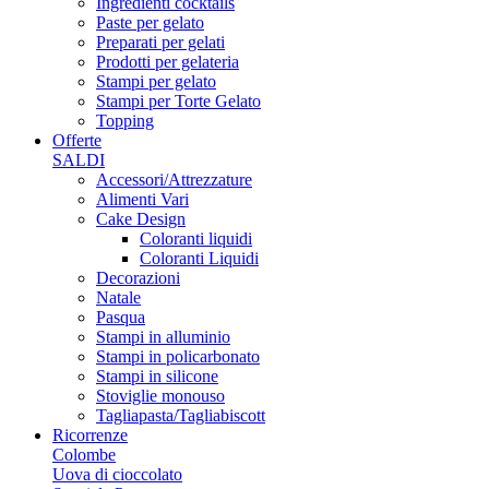
Ingredienti cocktails
Paste per gelato
Preparati per gelati
Prodotti per gelateria
Stampi per gelato
Stampi per Torte Gelato
Topping
Offerte
SALDI
Accessori/Attrezzature
Alimenti Vari
Cake Design
Coloranti liquidi
Coloranti Liquidi
Decorazioni
Natale
Pasqua
Stampi in alluminio
Stampi in policarbonato
Stampi in silicone
Stoviglie monouso
Tagliapasta/Tagliabiscott
Ricorrenze
Colombe
Uova di cioccolato