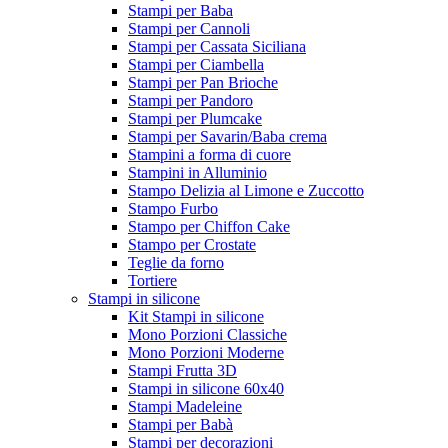
Stampi per Baba
Stampi per Cannoli
Stampi per Cassata Siciliana
Stampi per Ciambella
Stampi per Pan Brioche
Stampi per Pandoro
Stampi per Plumcake
Stampi per Savarin/Baba crema
Stampini a forma di cuore
Stampini in Alluminio
Stampo Delizia al Limone e Zuccotto
Stampo Furbo
Stampo per Chiffon Cake
Stampo per Crostate
Teglie da forno
Tortiere
Stampi in silicone
Kit Stampi in silicone
Mono Porzioni Classiche
Mono Porzioni Moderne
Stampi Frutta 3D
Stampi in silicone 60x40
Stampi Madeleine
Stampi per Babà
Stampi per decorazioni