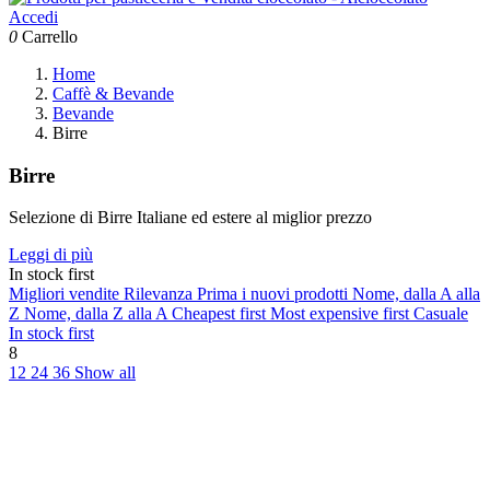
Accedi
0
Carrello
Home
Caffè & Bevande
Bevande
Birre
Birre
Selezione di Birre Italiane ed estere al miglior prezzo
Leggi di più
In stock first
Migliori vendite
Rilevanza
Prima i nuovi prodotti
Nome, dalla A alla
Z
Nome, dalla Z alla A
Cheapest first
Most expensive first
Casuale
In stock first
8
12
24
36
Show all