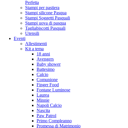
Perfetta
Stampi per pastiera
Stampi silicone Pasqua
Stampi Soggetti Pasquali
Stampi uova di pasqua
Tagliabiscotti Pasquali
Utensili
Eventi
Allestimenti
Kit a tema
18 anni
Avengers
Baby shower
Battesimo
Calcio
Comunione
Finger Food
Fontane Luminose
Laurea
Minnie
Napoli Calcio
Nascita
Paw Patrol
Primo Compleanno
Promessa di Matrimonio