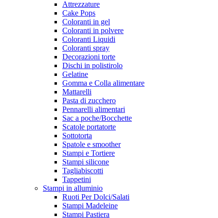
Attrezzature
Cake Pops
Coloranti in gel
Coloranti in polvere
Coloranti Liquidi
Coloranti spray
Decorazioni torte
Dischi in polistirolo
Gelatine
Gomma e Colla alimentare
Mattarelli
Pasta di zucchero
Pennarelli alimentari
Sac a poche/Bocchette
Scatole portatorte
Sottotorta
Spatole e smoother
Stampi e Tortiere
Stampi silicone
Tagliabiscotti
Tappetini
Stampi in alluminio
Ruoti Per Dolci/Salati
Stampi Madeleine
Stampi Pastiera