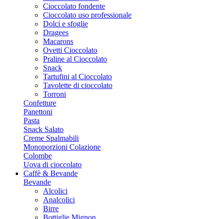
Cioccolato fondente
Cioccolato uso professionale
Dolci e sfoglie
Dragees
Macarons
Ovetti Cioccolato
Praline al Cioccolato
Snack
Tartufini al Cioccolato
Tavolette di cioccolato
Torroni
Confetture
Panettoni
Pasta
Snack Salato
Creme Spalmabili
Monoporzioni Colazione
Colombe
Uova di cioccolato
Caffè & Bevande
Bevande
Alcolici
Analcolici
Birre
Bottiglie Mignon