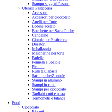
Stampo soggetti Pasqua
Utensili Pasticceria
Accessori
Accessori per cioccolato
Anelli per Torte
Bobine acetato
Bocchette per Sac a Poche
Candeline
Ciotole per Pasticceria
Dosatori
Imballaggio
Mascherine per torte
Padelle
Pennelli e Spatole
Pirottini
Rulli tagliapasta
Sac a poche/Zeppole
Stampi in allumino
Stampi in carta
Stampi per cioccolato
Tagliabiscotti e pasta
Termometri e bilance
Food
Cioccolato
Biscotti