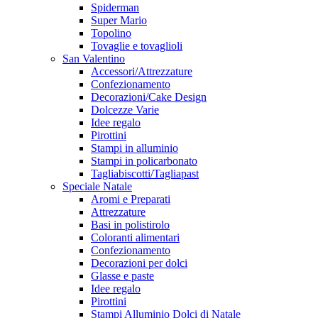
Spiderman
Super Mario
Topolino
Tovaglie e tovaglioli
San Valentino
Accessori/Attrezzature
Confezionamento
Decorazioni/Cake Design
Dolcezze Varie
Idee regalo
Pirottini
Stampi in alluminio
Stampi in policarbonato
Tagliabiscotti/Tagliapast
Speciale Natale
Aromi e Preparati
Attrezzature
Basi in polistirolo
Coloranti alimentari
Confezionamento
Decorazioni per dolci
Glasse e paste
Idee regalo
Pirottini
Stampi Alluminio Dolci di Natale