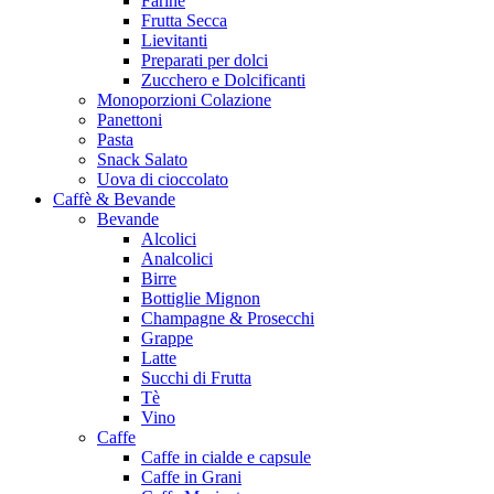
Farine
Frutta Secca
Lievitanti
Preparati per dolci
Zucchero e Dolcificanti
Monoporzioni Colazione
Panettoni
Pasta
Snack Salato
Uova di cioccolato
Caffè & Bevande
Bevande
Alcolici
Analcolici
Birre
Bottiglie Mignon
Champagne & Prosecchi
Grappe
Latte
Succhi di Frutta
Tè
Vino
Caffe
Caffe in cialde e capsule
Caffe in Grani