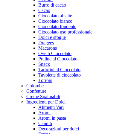
Burro di cacao
Cacao
Cioccolato al latte
Cioccolato bianco
Cioccolato fondente
Cioccolato uso professionale
Dolci e sfoglie
Dragees
Macarons
Ovetti Cioccolato
Praline al Cioccolato
Snack
Tartufini al Cioccolato
Tavolette di cioccolato
Torroni
Colombe
Confetture
Creme Spalmabili
Ingredienti per Dolci
Alimenti Vari
Aromi
Aromi in pasta
Canditi
Decorazioni per dolci