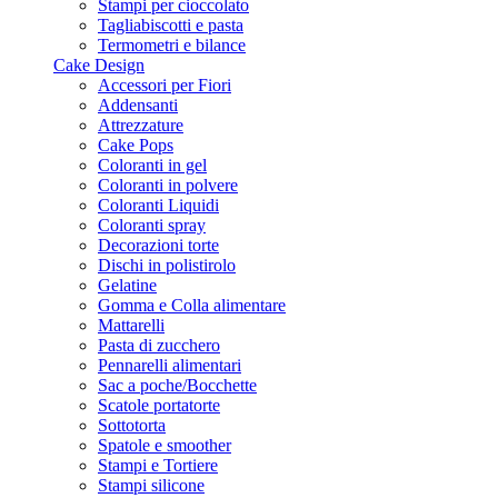
Stampi per cioccolato
Tagliabiscotti e pasta
Termometri e bilance
Cake Design
Accessori per Fiori
Addensanti
Attrezzature
Cake Pops
Coloranti in gel
Coloranti in polvere
Coloranti Liquidi
Coloranti spray
Decorazioni torte
Dischi in polistirolo
Gelatine
Gomma e Colla alimentare
Mattarelli
Pasta di zucchero
Pennarelli alimentari
Sac a poche/Bocchette
Scatole portatorte
Sottotorta
Spatole e smoother
Stampi e Tortiere
Stampi silicone