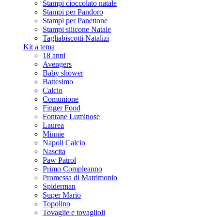
Stampi cioccolato natale
Stampi per Pandoro
Stampi per Panettone
Stampi silicone Natale
Tagliabiscotti Natalizi
Kit a tema
18 anni
Avengers
Baby shower
Battesimo
Calcio
Comunione
Finger Food
Fontane Luminose
Laurea
Minnie
Napoli Calcio
Nascita
Paw Patrol
Primo Compleanno
Promessa di Matrimonio
Spiderman
Super Mario
Topolino
Tovaglie e tovaglioli