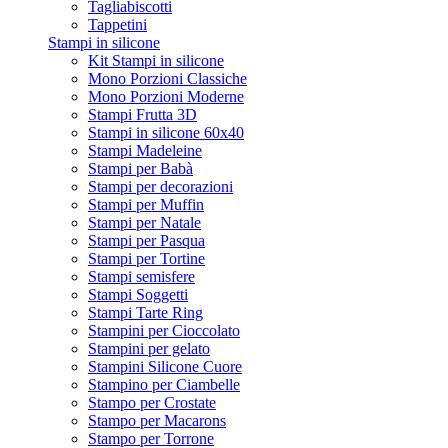
Tagliabiscotti
Tappetini
Stampi in silicone
Kit Stampi in silicone
Mono Porzioni Classiche
Mono Porzioni Moderne
Stampi Frutta 3D
Stampi in silicone 60x40
Stampi Madeleine
Stampi per Babà
Stampi per decorazioni
Stampi per Muffin
Stampi per Natale
Stampi per Pasqua
Stampi per Tortine
Stampi semisfere
Stampi Soggetti
Stampi Tarte Ring
Stampini per Cioccolato
Stampini per gelato
Stampini Silicone Cuore
Stampino per Ciambelle
Stampo per Crostate
Stampo per Macarons
Stampo per Torrone