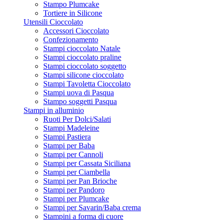
Stampo Plumcake
Tortiere in Silicone
Utensili Cioccolato
Accessori Cioccolato
Confezionamento
Stampi cioccolato Natale
Stampi cioccolato praline
Stampi cioccolato soggetto
Stampi silicone cioccolato
Stampi Tavoletta Cioccolato
Stampi uova di Pasqua
Stampo soggetti Pasqua
Stampi in alluminio
Ruoti Per Dolci/Salati
Stampi Madeleine
Stampi Pastiera
Stampi per Baba
Stampi per Cannoli
Stampi per Cassata Siciliana
Stampi per Ciambella
Stampi per Pan Brioche
Stampi per Pandoro
Stampi per Plumcake
Stampi per Savarin/Baba crema
Stampini a forma di cuore