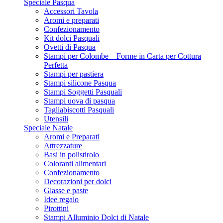
Speciale Pasqua
Accessori Tavola
Aromi e preparati
Confezionamento
Kit dolci Pasquali
Ovetti di Pasqua
Stampi per Colombe – Forme in Carta per Cottura
Perfetta
Stampi per pastiera
Stampi silicone Pasqua
Stampi Soggetti Pasquali
Stampi uova di pasqua
Tagliabiscotti Pasquali
Utensili
Speciale Natale
Aromi e Preparati
Attrezzature
Basi in polistirolo
Coloranti alimentari
Confezionamento
Decorazioni per dolci
Glasse e paste
Idee regalo
Pirottini
Stampi Alluminio Dolci di Natale