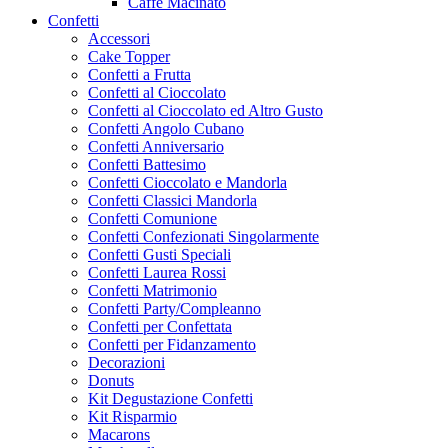
Caffe Macinato
Confetti
Accessori
Cake Topper
Confetti a Frutta
Confetti al Cioccolato
Confetti al Cioccolato ed Altro Gusto
Confetti Angolo Cubano
Confetti Anniversario
Confetti Battesimo
Confetti Cioccolato e Mandorla
Confetti Classici Mandorla
Confetti Comunione
Confetti Confezionati Singolarmente
Confetti Gusti Speciali
Confetti Laurea Rossi
Confetti Matrimonio
Confetti Party/Compleanno
Confetti per Confettata
Confetti per Fidanzamento
Decorazioni
Donuts
Kit Degustazione Confetti
Kit Risparmio
Macarons