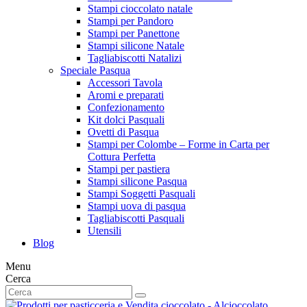
Stampi cioccolato natale
Stampi per Pandoro
Stampi per Panettone
Stampi silicone Natale
Tagliabiscotti Natalizi
Speciale Pasqua
Accessori Tavola
Aromi e preparati
Confezionamento
Kit dolci Pasquali
Ovetti di Pasqua
Stampi per Colombe – Forme in Carta per
Cottura Perfetta
Stampi per pastiera
Stampi silicone Pasqua
Stampi Soggetti Pasquali
Stampi uova di pasqua
Tagliabiscotti Pasquali
Utensili
Blog
Menu
Cerca