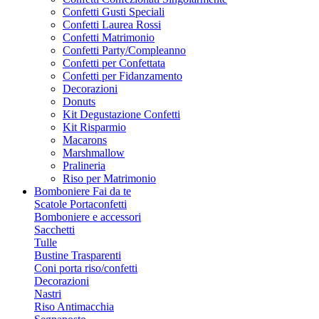
Confetti Gusti Speciali
Confetti Laurea Rossi
Confetti Matrimonio
Confetti Party/Compleanno
Confetti per Confettata
Confetti per Fidanzamento
Decorazioni
Donuts
Kit Degustazione Confetti
Kit Risparmio
Macarons
Marshmallow
Pralineria
Riso per Matrimonio
Bomboniere Fai da te
Scatole Portaconfetti
Bomboniere e accessori
Sacchetti
Tulle
Bustine Trasparenti
Coni porta riso/confetti
Decorazioni
Nastri
Riso Antimacchia