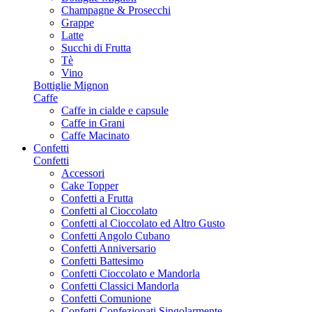
Champagne & Prosecchi
Grappe
Latte
Succhi di Frutta
Tè
Vino
Bottiglie Mignon
Caffe
Caffe in cialde e capsule
Caffe in Grani
Caffe Macinato
Confetti
Confetti
Accessori
Cake Topper
Confetti a Frutta
Confetti al Cioccolato
Confetti al Cioccolato ed Altro Gusto
Confetti Angolo Cubano
Confetti Anniversario
Confetti Battesimo
Confetti Cioccolato e Mandorla
Confetti Classici Mandorla
Confetti Comunione
Confetti Confezionati Singolarmente