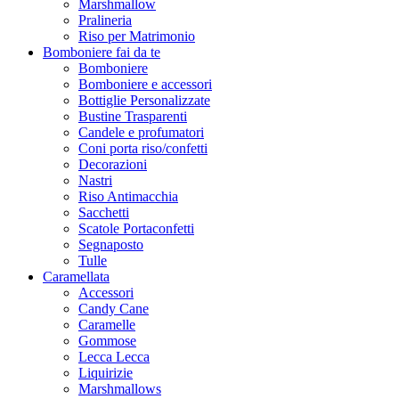
Marshmallow
Pralineria
Riso per Matrimonio
Bomboniere fai da te
Bomboniere
Bomboniere e accessori
Bottiglie Personalizzate
Bustine Trasparenti
Candele e profumatori
Coni porta riso/confetti
Decorazioni
Nastri
Riso Antimacchia
Sacchetti
Scatole Portaconfetti
Segnaposto
Tulle
Caramellata
Accessori
Candy Cane
Caramelle
Gommose
Lecca Lecca
Liquirizie
Marshmallows