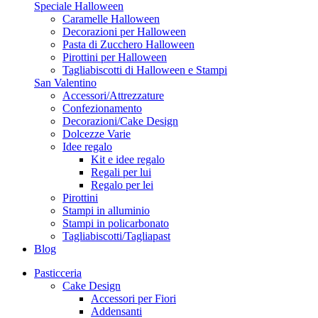
Speciale Halloween
Caramelle Halloween
Decorazioni per Halloween
Pasta di Zucchero Halloween
Pirottini per Halloween
Tagliabiscotti di Halloween e Stampi
San Valentino
Accessori/Attrezzature
Confezionamento
Decorazioni/Cake Design
Dolcezze Varie
Idee regalo
Kit e idee regalo
Regali per lui
Regalo per lei
Pirottini
Stampi in alluminio
Stampi in policarbonato
Tagliabiscotti/Tagliapast
Blog
Pasticceria
Cake Design
Accessori per Fiori
Addensanti