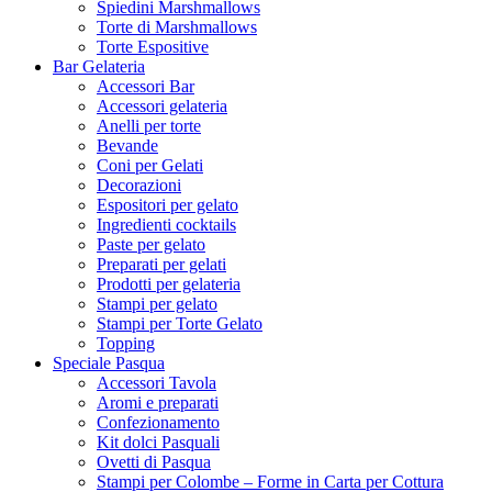
Spiedini Marshmallows
Torte di Marshmallows
Torte Espositive
Bar Gelateria
Accessori Bar
Accessori gelateria
Anelli per torte
Bevande
Coni per Gelati
Decorazioni
Espositori per gelato
Ingredienti cocktails
Paste per gelato
Preparati per gelati
Prodotti per gelateria
Stampi per gelato
Stampi per Torte Gelato
Topping
Speciale Pasqua
Accessori Tavola
Aromi e preparati
Confezionamento
Kit dolci Pasquali
Ovetti di Pasqua
Stampi per Colombe – Forme in Carta per Cottura