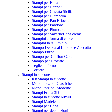
Stampi per Baba
Stampi per Cannoli
Stampi per Cassata Siciliana
Stampi per Ciambella
Stampi per Pan Brioche
Stampi per Pandoro
Stampi per Plumcake
Stampi per Savarin/Baba crema
Stampini a forma di cuore
Stampini in Alluminio
Stampo Delizia al Limone e Zuccotto
Stampo Furbo
Stampo per Chiffon Cake
Stampo per Crostate
Teglie da forno
Tortiere
Stampi in silicone
Kit Stampi in silicone
Mono Porzioni Classiche
Mono Porzioni Moderne
Stampi Frutta 3D
Stampi in silicone 60x40
Stampi Madeleine
Stampi per Babà
Stampi per decorazioni