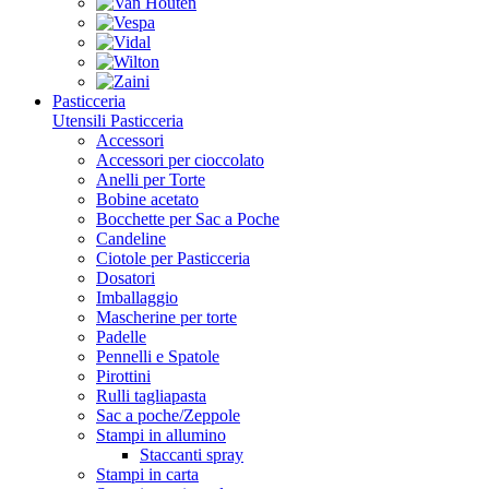
Pasticceria
Utensili Pasticceria
Accessori
Accessori per cioccolato
Anelli per Torte
Bobine acetato
Bocchette per Sac a Poche
Candeline
Ciotole per Pasticceria
Dosatori
Imballaggio
Mascherine per torte
Padelle
Pennelli e Spatole
Pirottini
Rulli tagliapasta
Sac a poche/Zeppole
Stampi in allumino
Staccanti spray
Stampi in carta