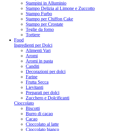
Stampini in Alluminio
Stampo Delizia al Limone e Zuccotto
Stampo Furbo
Stampo per Chiffon Cake
Stampo per Crostate
Teglie da forno
Tortiere
Food
Ingredienti per Dolci
Alimenti Vari
Aromi
Aromi in pasta
Canditi
Decorazioni per dolci
Farine
Frutta Secca
Lievitanti
Preparati per dolci
Zucchero e Dolcificanti
Cioccolato
Biscotti
Burro di cacao
Cacao
Cioccolato al latte
Cioccolato bianco