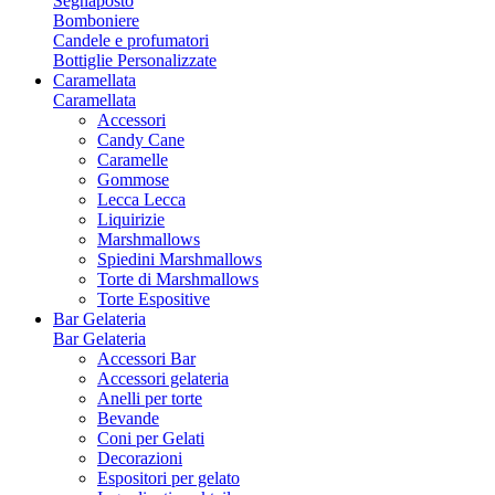
Segnaposto
Bomboniere
Candele e profumatori
Bottiglie Personalizzate
Caramellata
Caramellata
Accessori
Candy Cane
Caramelle
Gommose
Lecca Lecca
Liquirizie
Marshmallows
Spiedini Marshmallows
Torte di Marshmallows
Torte Espositive
Bar Gelateria
Bar Gelateria
Accessori Bar
Accessori gelateria
Anelli per torte
Bevande
Coni per Gelati
Decorazioni
Espositori per gelato