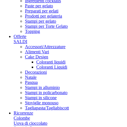
Ingredienti cocktails
Paste per gelato
Preparati per gelati
Prodotti per gelateria
Stampi per gelato
Stampi per Torte Gelato
Topping
Offerte
SALDI
Accessori/Attrezzature
Alimenti Vari
Cake Design
Coloranti liquidi
Coloranti Liquidi
Decorazioni
Natale
Pasqua
Stampi in alluminio
Stampi in policarbonato
Stampi in silicone
Stoviglie monouso
Tagliapasta/Tagliabiscott
Ricorrenze
Colombe
Uova di cioccolato