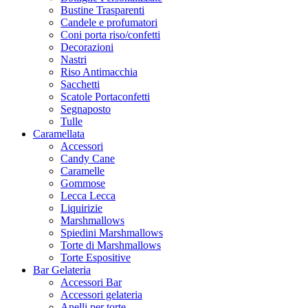
Bustine Trasparenti
Candele e profumatori
Coni porta riso/confetti
Decorazioni
Nastri
Riso Antimacchia
Sacchetti
Scatole Portaconfetti
Segnaposto
Tulle
Caramellata
Accessori
Candy Cane
Caramelle
Gommose
Lecca Lecca
Liquirizie
Marshmallows
Spiedini Marshmallows
Torte di Marshmallows
Torte Espositive
Bar Gelateria
Accessori Bar
Accessori gelateria
Anelli per torte