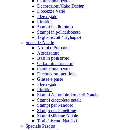
Confezionamento
Decorazioni/Cake Design
Dolcezze Varie
Idee regalo
Pirottini
Stampi in alluminio
Stampi in policarbonato
Tagliabiscotti/Tagliapast
Speciale Natale
Aromi e Preparati
Attrezzature
Basi in polistirolo
Coloranti alimentari
Confezionamento
Decorazioni per dolci
Glasse e paste
Idee regalo
Pirottini
Stampi Alluminio Dolci di Natale
Stampi cioccolato natale
Stampi per Pandoro
Stampi per Panettone
Stampi silicone Natale
Tagliabiscotti Natalizi
Speciale Pasqua