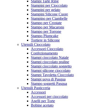
Stampi Tarte Ring
Stampini per Cioccolato
Stampini per gelato
Stampini Silicone Cuore
Stampino per Ciambelle
Stampo per Crostate
Stampo per Macarons
Stampo per Torrone
Stampo Plumcake
Tortiere in Silicone
Utensili Cioccolato
Accessori Cioccolato
Confezionamento
Stampi cioccolato Natale
Stampi cioccolato praline
Stampi cioccolato soggetto
Stampi silicone cioccolato
Stampi Tavoletta Cioccolato
Stampi uova di Pasqua
Stampo soggetti Pasqua
Utensili Pasticceria
Accessori
Accessori per cioccolato
Anelli per Torte
Bobine acetato