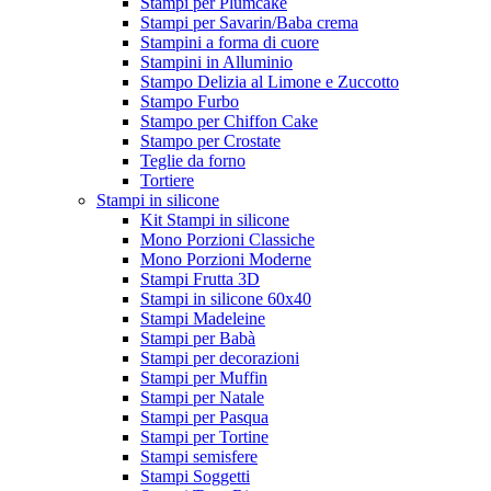
Stampi per Plumcake
Stampi per Savarin/Baba crema
Stampini a forma di cuore
Stampini in Alluminio
Stampo Delizia al Limone e Zuccotto
Stampo Furbo
Stampo per Chiffon Cake
Stampo per Crostate
Teglie da forno
Tortiere
Stampi in silicone
Kit Stampi in silicone
Mono Porzioni Classiche
Mono Porzioni Moderne
Stampi Frutta 3D
Stampi in silicone 60x40
Stampi Madeleine
Stampi per Babà
Stampi per decorazioni
Stampi per Muffin
Stampi per Natale
Stampi per Pasqua
Stampi per Tortine
Stampi semisfere
Stampi Soggetti