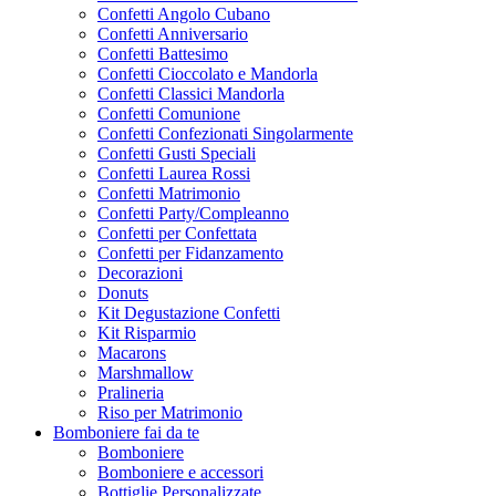
Confetti Angolo Cubano
Confetti Anniversario
Confetti Battesimo
Confetti Cioccolato e Mandorla
Confetti Classici Mandorla
Confetti Comunione
Confetti Confezionati Singolarmente
Confetti Gusti Speciali
Confetti Laurea Rossi
Confetti Matrimonio
Confetti Party/Compleanno
Confetti per Confettata
Confetti per Fidanzamento
Decorazioni
Donuts
Kit Degustazione Confetti
Kit Risparmio
Macarons
Marshmallow
Pralineria
Riso per Matrimonio
Bomboniere fai da te
Bomboniere
Bomboniere e accessori
Bottiglie Personalizzate