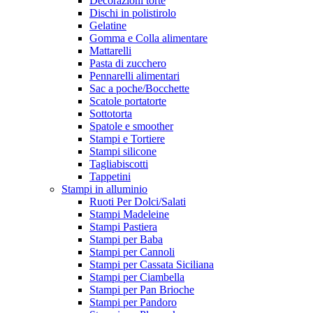
Decorazioni torte
Dischi in polistirolo
Gelatine
Gomma e Colla alimentare
Mattarelli
Pasta di zucchero
Pennarelli alimentari
Sac a poche/Bocchette
Scatole portatorte
Sottotorta
Spatole e smoother
Stampi e Tortiere
Stampi silicone
Tagliabiscotti
Tappetini
Stampi in alluminio
Ruoti Per Dolci/Salati
Stampi Madeleine
Stampi Pastiera
Stampi per Baba
Stampi per Cannoli
Stampi per Cassata Siciliana
Stampi per Ciambella
Stampi per Pan Brioche
Stampi per Pandoro