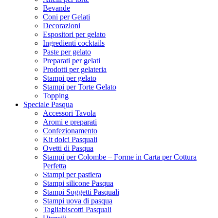
Bevande
Coni per Gelati
Decorazioni
Espositori per gelato
Ingredienti cocktails
Paste per gelato
Preparati per gelati
Prodotti per gelateria
Stampi per gelato
Stampi per Torte Gelato
Topping
Speciale Pasqua
Accessori Tavola
Aromi e preparati
Confezionamento
Kit dolci Pasquali
Ovetti di Pasqua
Stampi per Colombe – Forme in Carta per Cottura
Perfetta
Stampi per pastiera
Stampi silicone Pasqua
Stampi Soggetti Pasquali
Stampi uova di pasqua
Tagliabiscotti Pasquali