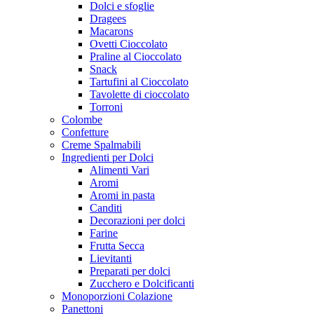
Dolci e sfoglie
Dragees
Macarons
Ovetti Cioccolato
Praline al Cioccolato
Snack
Tartufini al Cioccolato
Tavolette di cioccolato
Torroni
Colombe
Confetture
Creme Spalmabili
Ingredienti per Dolci
Alimenti Vari
Aromi
Aromi in pasta
Canditi
Decorazioni per dolci
Farine
Frutta Secca
Lievitanti
Preparati per dolci
Zucchero e Dolcificanti
Monoporzioni Colazione
Panettoni