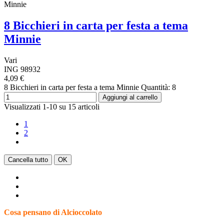
Minnie
8 Bicchieri in carta per festa a tema
Minnie
Vari
ING 98932
4,09 €
8 Bicchieri in carta per festa a tema Minnie Quantità: 8
Aggiungi al carrello
Visualizzati 1-10 su 15 articoli
1
2
Cancella tutto
OK
Cancella filtri
Disponibile
Cosa pensano di Alcioccolato