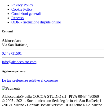
Battesimo
3
Privacy Policy
Compleanno
13
Cookie Policy
Nascita
3
Condizioni generali
Recesso
Confezionati
ODR - risoluzione dispute online
Singolarmente
3
Contatti
Visualizza i prodotti a
15
Alcioccolato
Via San Raffaele, 1
02 48731501
info@alcioccolato.com
Aggiorna privacy
Le tue preferenze relative al consenso
Alcioccolato® della COCOA STUDIO srl - PIVA 08434490960 -
© 2005 - 2021 - Socio unico con Sede legale in via San Raffaele,1
-20121 Milano - Capitale sociale versato: 10.000 euro REA Milano