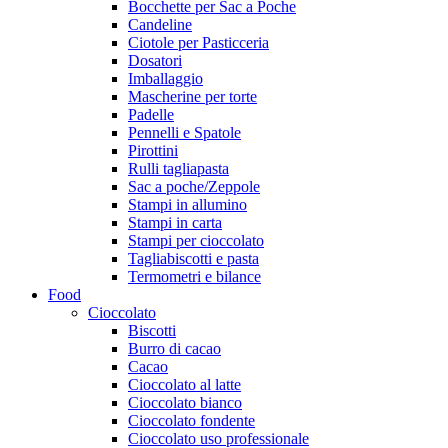
Bocchette per Sac a Poche
Candeline
Ciotole per Pasticceria
Dosatori
Imballaggio
Mascherine per torte
Padelle
Pennelli e Spatole
Pirottini
Rulli tagliapasta
Sac a poche/Zeppole
Stampi in allumino
Stampi in carta
Stampi per cioccolato
Tagliabiscotti e pasta
Termometri e bilance
Food
Cioccolato
Biscotti
Burro di cacao
Cacao
Cioccolato al latte
Cioccolato bianco
Cioccolato fondente
Cioccolato uso professionale