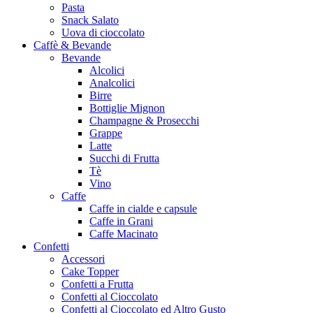
Pasta
Snack Salato
Uova di cioccolato
Caffè & Bevande
Bevande
Alcolici
Analcolici
Birre
Bottiglie Mignon
Champagne & Prosecchi
Grappe
Latte
Succhi di Frutta
Tè
Vino
Caffe
Caffe in cialde e capsule
Caffe in Grani
Caffe Macinato
Confetti
Accessori
Cake Topper
Confetti a Frutta
Confetti al Cioccolato
Confetti al Cioccolato ed Altro Gusto