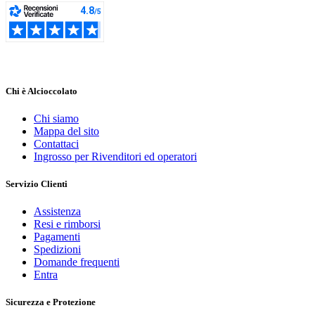
Disponibile
7
Prezzo
€
€
Chi è Alcioccolato
Produttori
Chi siamo
Mappa del sito
Contattaci
Materiale
Ingrosso per Rivenditori ed operatori
Carta
8
Servizio Clienti
Cartone
2
Assistenza
Colore
Resi e rimborsi
Pagamenti
Spedizioni
Rosa
2
Domande frequenti
Rosso
1
Entra
Ricorrenza
Sicurezza e Protezione