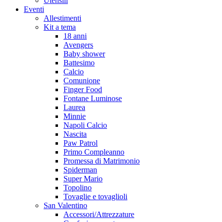
Utensili
Eventi
Allestimenti
Kit a tema
18 anni
Avengers
Baby shower
Battesimo
Calcio
Comunione
Finger Food
Fontane Luminose
Laurea
Minnie
Napoli Calcio
Nascita
Paw Patrol
Primo Compleanno
Promessa di Matrimonio
Spiderman
Super Mario
Topolino
Tovaglie e tovaglioli
San Valentino
Accessori/Attrezzature