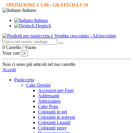
SPEDIZIONE € 5,90 - GRATIS DA € 59
Italiano
Italiano
Deutsch
0
Carrello
/
Vuoto
Your cart
×
Non ci sono più articoli nel tuo carrello
Accedi
Pasticceria
Cake Design
Accessori per Fiori
Addensanti
Attrezzature
Cake Pops
Coloranti in gel
Coloranti in polvere
Coloranti Liquidi
Coloranti spray