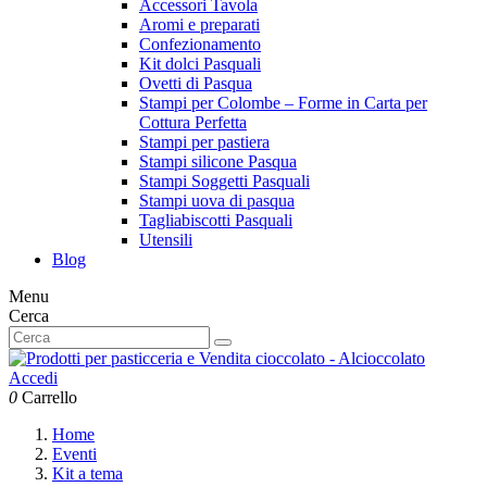
Accessori Tavola
Aromi e preparati
Confezionamento
Kit dolci Pasquali
Ovetti di Pasqua
Stampi per Colombe – Forme in Carta per
Cottura Perfetta
Stampi per pastiera
Stampi silicone Pasqua
Stampi Soggetti Pasquali
Stampi uova di pasqua
Tagliabiscotti Pasquali
Utensili
Blog
Menu
Cerca
Accedi
0
Carrello
Home
Eventi
Kit a tema