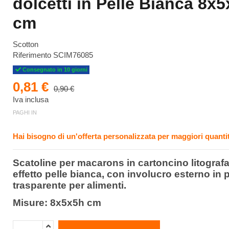
dolcetti in Pelle Bianca 8x
cm
Scotton
Riferimento
SCIM76085
Consegnato in 10 giorni
0,81 €
0,90 €
Iva inclusa
PAGHI IN
Hai bisogno di un'offerta personalizzata per maggiori quantit
Scatoline per macarons in cartoncino litograf
effetto pelle bianca, con involucro esterno in 
trasparente per alimenti.
Misure: 8x5x5h cm