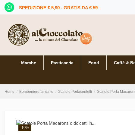
SPEDIZIONE € 5,90 - GRATIS DA € 59
Marche
Pasticceria
Food
Caffè & B
Home
Bomboniere fai da te
Scatole Portaconfetti
Scatole Porta Macarons
-10%