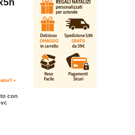
5x5h
ativi? »
ato con
pvc