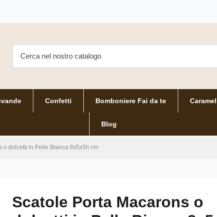
evande
Confetti
Bomboniere Fai da te
Caramel
Blog
 o dolcetti in Pelle Bianca 8x5x5h cm
Scatole Porta Macarons o