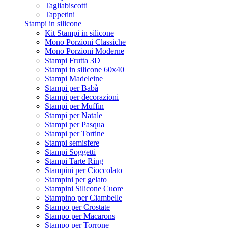
Tagliabiscotti
Tappetini
Stampi in silicone
Kit Stampi in silicone
Mono Porzioni Classiche
Mono Porzioni Moderne
Stampi Frutta 3D
Stampi in silicone 60x40
Stampi Madeleine
Stampi per Babà
Stampi per decorazioni
Stampi per Muffin
Stampi per Natale
Stampi per Pasqua
Stampi per Tortine
Stampi semisfere
Stampi Soggetti
Stampi Tarte Ring
Stampini per Cioccolato
Stampini per gelato
Stampini Silicone Cuore
Stampino per Ciambelle
Stampo per Crostate
Stampo per Macarons
Stampo per Torrone