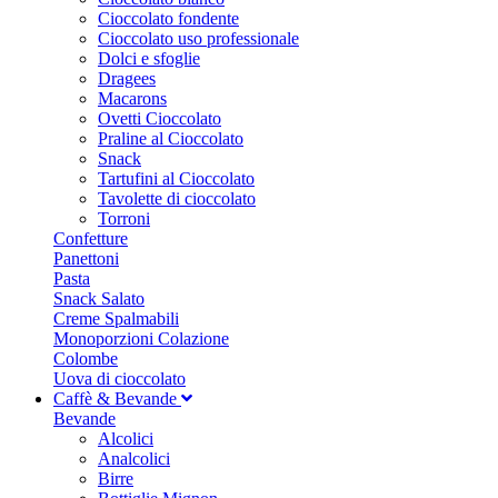
Cioccolato fondente
Cioccolato uso professionale
Dolci e sfoglie
Dragees
Macarons
Ovetti Cioccolato
Praline al Cioccolato
Snack
Tartufini al Cioccolato
Tavolette di cioccolato
Torroni
Confetture
Panettoni
Pasta
Snack Salato
Creme Spalmabili
Monoporzioni Colazione
Colombe
Uova di cioccolato
Caffè & Bevande
Bevande
Alcolici
Analcolici
Birre