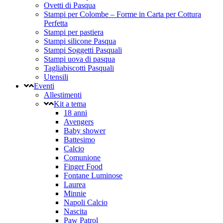
Ovetti di Pasqua
Stampi per Colombe – Forme in Carta per Cottura
Perfetta
Stampi per pastiera
Stampi silicone Pasqua
Stampi Soggetti Pasquali
Stampi uova di pasqua
Tagliabiscotti Pasquali
Utensili
Eventi
Allestimenti
Kit a tema
18 anni
Avengers
Baby shower
Battesimo
Calcio
Comunione
Finger Food
Fontane Luminose
Laurea
Minnie
Napoli Calcio
Nascita
Paw Patrol