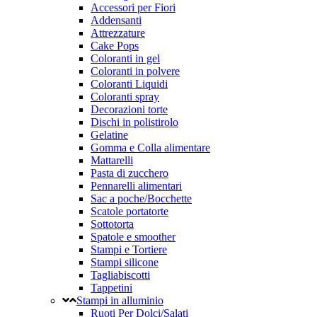
Accessori per Fiori
Addensanti
Attrezzature
Cake Pops
Coloranti in gel
Coloranti in polvere
Coloranti Liquidi
Coloranti spray
Decorazioni torte
Dischi in polistirolo
Gelatine
Gomma e Colla alimentare
Mattarelli
Pasta di zucchero
Pennarelli alimentari
Sac a poche/Bocchette
Scatole portatorte
Sottotorta
Spatole e smoother
Stampi e Tortiere
Stampi silicone
Tagliabiscotti
Tappetini
Stampi in alluminio
Ruoti Per Dolci/Salati