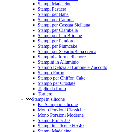
Stampi Madeleine
Stampi Pastiera
Stampi per Baba
Stampi per Cannoli
Stampi per Cassata Siciliana
Stampi per Ciambella
Stampi per Pan Brioche
Stampi per Pandoro
Stampi per Plumcake
Stampi per Savarin/Baba crema
Stampini a forma di cuore
Stampini in Alluminio
Stampo Delizia al Limone e Zuccotto
Stampo Furbo
Stampo per Chiffon Cake
Stampo per Crostate
Teglie da forno
Tortiere
Stampi in silicone
Kit Stampi in silicone
Mono Porzioni Classiche
Mono Porzioni Moderne
Stampi Frutta 3D
Stampi in silicone 60x40
Stampi Madeleine