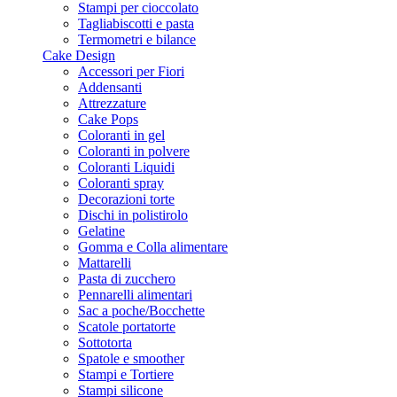
Stampi per cioccolato
Tagliabiscotti e pasta
Termometri e bilance
Cake Design
Accessori per Fiori
Addensanti
Attrezzature
Cake Pops
Coloranti in gel
Coloranti in polvere
Coloranti Liquidi
Coloranti spray
Decorazioni torte
Dischi in polistirolo
Gelatine
Gomma e Colla alimentare
Mattarelli
Pasta di zucchero
Pennarelli alimentari
Sac a poche/Bocchette
Scatole portatorte
Sottotorta
Spatole e smoother
Stampi e Tortiere
Stampi silicone