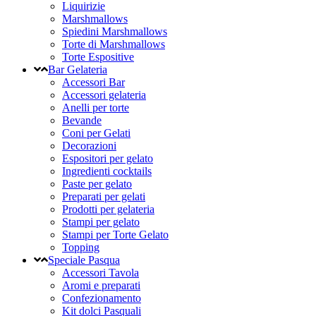
Liquirizie
Marshmallows
Spiedini Marshmallows
Torte di Marshmallows
Torte Espositive
Bar Gelateria
Accessori Bar
Accessori gelateria
Anelli per torte
Bevande
Coni per Gelati
Decorazioni
Espositori per gelato
Ingredienti cocktails
Paste per gelato
Preparati per gelati
Prodotti per gelateria
Stampi per gelato
Stampi per Torte Gelato
Topping
Speciale Pasqua
Accessori Tavola
Aromi e preparati
Confezionamento
Kit dolci Pasquali