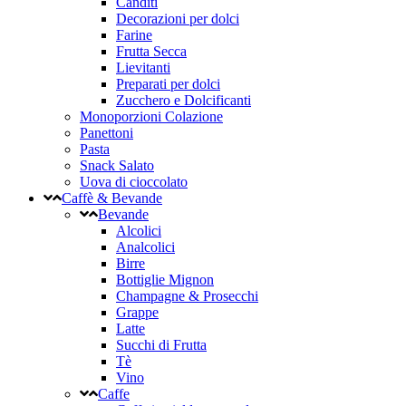
Canditi
Decorazioni per dolci
Farine
Frutta Secca
Lievitanti
Preparati per dolci
Zucchero e Dolcificanti
Monoporzioni Colazione
Panettoni
Pasta
Snack Salato
Uova di cioccolato
Caffè & Bevande
Bevande
Alcolici
Analcolici
Birre
Bottiglie Mignon
Champagne & Prosecchi
Grappe
Latte
Succhi di Frutta
Tè
Vino
Caffe