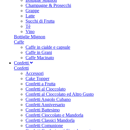
Bottiglie Mignon
Champagne & Prosecchi
Grappe
Latte
Succhi di Frutta
Tè
Vino
Bottiglie Mignon
Caffe
Caffe in cialde e capsule
Caffe in Grani
Caffe Macinato
Confetti
Confetti
Accessori
Cake Topper
Confetti a Frutta
Confetti al Cioccolato
Confetti al Cioccolato ed Altro Gusto
Confetti Angolo Cubano
Confetti Anniversario
Confetti Battesimo
Confetti Cioccolato e Mandorla
Confetti Classici Mandorla
Confetti Comunione