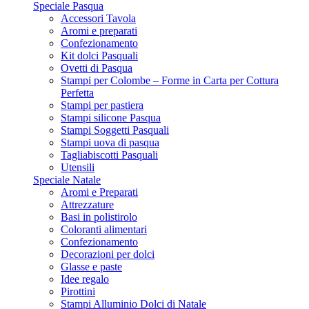
Speciale Pasqua
Accessori Tavola
Aromi e preparati
Confezionamento
Kit dolci Pasquali
Ovetti di Pasqua
Stampi per Colombe – Forme in Carta per Cottura
Perfetta
Stampi per pastiera
Stampi silicone Pasqua
Stampi Soggetti Pasquali
Stampi uova di pasqua
Tagliabiscotti Pasquali
Utensili
Speciale Natale
Aromi e Preparati
Attrezzature
Basi in polistirolo
Coloranti alimentari
Confezionamento
Decorazioni per dolci
Glasse e paste
Idee regalo
Pirottini
Stampi Alluminio Dolci di Natale