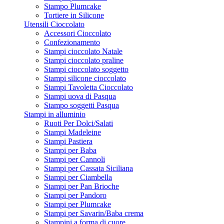
Stampo Plumcake
Tortiere in Silicone
Utensili Cioccolato
Accessori Cioccolato
Confezionamento
Stampi cioccolato Natale
Stampi cioccolato praline
Stampi cioccolato soggetto
Stampi silicone cioccolato
Stampi Tavoletta Cioccolato
Stampi uova di Pasqua
Stampo soggetti Pasqua
Stampi in alluminio
Ruoti Per Dolci/Salati
Stampi Madeleine
Stampi Pastiera
Stampi per Baba
Stampi per Cannoli
Stampi per Cassata Siciliana
Stampi per Ciambella
Stampi per Pan Brioche
Stampi per Pandoro
Stampi per Plumcake
Stampi per Savarin/Baba crema
Stampini a forma di cuore