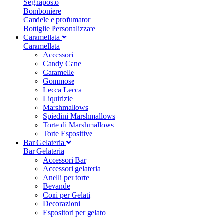
Segnaposto
Bomboniere
Candele e profumatori
Bottiglie Personalizzate
Caramellata
Caramellata
Accessori
Candy Cane
Caramelle
Gommose
Lecca Lecca
Liquirizie
Marshmallows
Spiedini Marshmallows
Torte di Marshmallows
Torte Espositive
Bar Gelateria
Bar Gelateria
Accessori Bar
Accessori gelateria
Anelli per torte
Bevande
Coni per Gelati
Decorazioni
Espositori per gelato