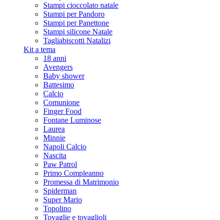
Stampi cioccolato natale
Stampi per Pandoro
Stampi per Panettone
Stampi silicone Natale
Tagliabiscotti Natalizi
Kit a tema
18 anni
Avengers
Baby shower
Battesimo
Calcio
Comunione
Finger Food
Fontane Luminose
Laurea
Minnie
Napoli Calcio
Nascita
Paw Patrol
Primo Compleanno
Promessa di Matrimonio
Spiderman
Super Mario
Topolino
Tovaglie e tovaglioli