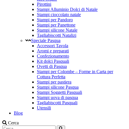
Pirottini
Stampi Alluminio Dolci di Natale
Stampi cioccolato natale
Stampi per Pandoro
Stampi per Panettone
Stampi silicone Natale
Tagliabiscotti Natalizi
Speciale Pasqua
Accessori Tavola
Aromi e preparati
Confezionamento
Kit dolci Pasquali
Ovetti di Pasqua
Stampi per Colombe – Forme in Carta per
Cottura Perfetta
Stampi per pastiera
Stampi silicone Pasqua
Stampi Soggetti Pasquali
Stampi uova di pasqua
Tagliabiscotti Pasquali
Utensili
Blog
Cerca