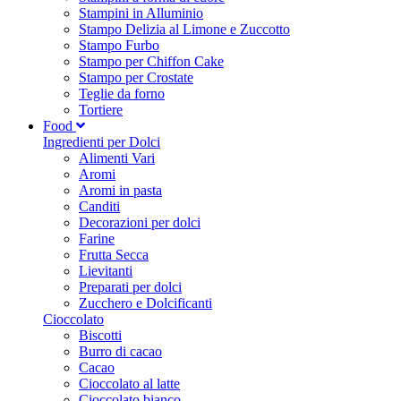
Stampini in Alluminio
Stampo Delizia al Limone e Zuccotto
Stampo Furbo
Stampo per Chiffon Cake
Stampo per Crostate
Teglie da forno
Tortiere
Food
Ingredienti per Dolci
Alimenti Vari
Aromi
Aromi in pasta
Canditi
Decorazioni per dolci
Farine
Frutta Secca
Lievitanti
Preparati per dolci
Zucchero e Dolcificanti
Cioccolato
Biscotti
Burro di cacao
Cacao
Cioccolato al latte
Cioccolato bianco