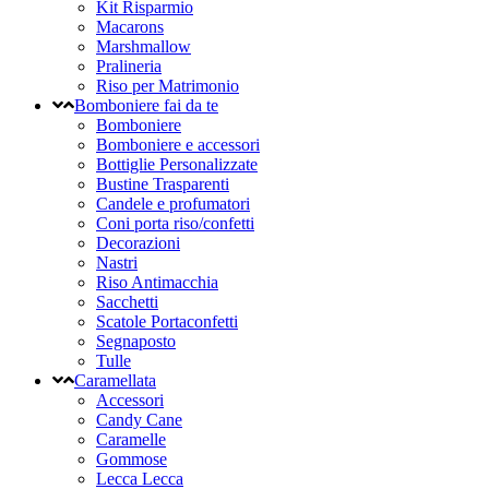
Kit Risparmio
Macarons
Marshmallow
Pralineria
Riso per Matrimonio
Bomboniere fai da te
Bomboniere
Bomboniere e accessori
Bottiglie Personalizzate
Bustine Trasparenti
Candele e profumatori
Coni porta riso/confetti
Decorazioni
Nastri
Riso Antimacchia
Sacchetti
Scatole Portaconfetti
Segnaposto
Tulle
Caramellata
Accessori
Candy Cane
Caramelle
Gommose
Lecca Lecca