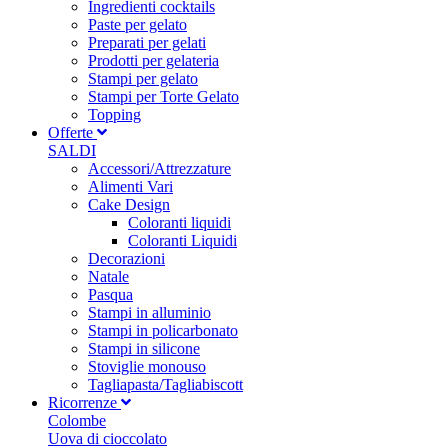
Ingredienti cocktails
Paste per gelato
Preparati per gelati
Prodotti per gelateria
Stampi per gelato
Stampi per Torte Gelato
Topping
Offerte
SALDI
Accessori/Attrezzature
Alimenti Vari
Cake Design
Coloranti liquidi
Coloranti Liquidi
Decorazioni
Natale
Pasqua
Stampi in alluminio
Stampi in policarbonato
Stampi in silicone
Stoviglie monouso
Tagliapasta/Tagliabiscott
Ricorrenze
Colombe
Uova di cioccolato