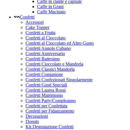
Caffe in cialde e capsule
Caffe in Grani
Caffe Macinato
Confetti
Accessori
Cake Topper
Confetti a Frutta
Confetti al Cioccolato
Confetti al Cioccolato ed Altro Gusto
Confetti Angolo Cubano
Confetti Anniversario
Confetti Battesimo
Confetti Cioccolato e Mandorla
Confetti Classici Mandorla
Confetti Comunione
Confetti Confezionati Singolarmente
Confetti Gusti Speciali
Confetti Laurea Rossi
Confetti Matrimonio
Confetti Party/Compleanno
Confetti per Confettata
Confetti per Fidanzamento
Decorazioni
Donuts
Kit Degustazione Confetti