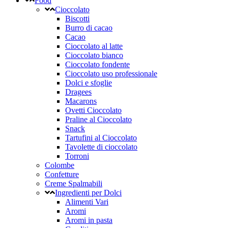
Food
Cioccolato
Biscotti
Burro di cacao
Cacao
Cioccolato al latte
Cioccolato bianco
Cioccolato fondente
Cioccolato uso professionale
Dolci e sfoglie
Dragees
Macarons
Ovetti Cioccolato
Praline al Cioccolato
Snack
Tartufini al Cioccolato
Tavolette di cioccolato
Torroni
Colombe
Confetture
Creme Spalmabili
Ingredienti per Dolci
Alimenti Vari
Aromi
Aromi in pasta