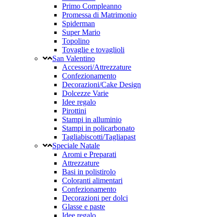
Primo Compleanno
Promessa di Matrimonio
Spiderman
Super Mario
Topolino
Tovaglie e tovaglioli
San Valentino
Accessori/Attrezzature
Confezionamento
Decorazioni/Cake Design
Dolcezze Varie
Idee regalo
Pirottini
Stampi in alluminio
Stampi in policarbonato
Tagliabiscotti/Tagliapast
Speciale Natale
Aromi e Preparati
Attrezzature
Basi in polistirolo
Coloranti alimentari
Confezionamento
Decorazioni per dolci
Glasse e paste
Idee regalo