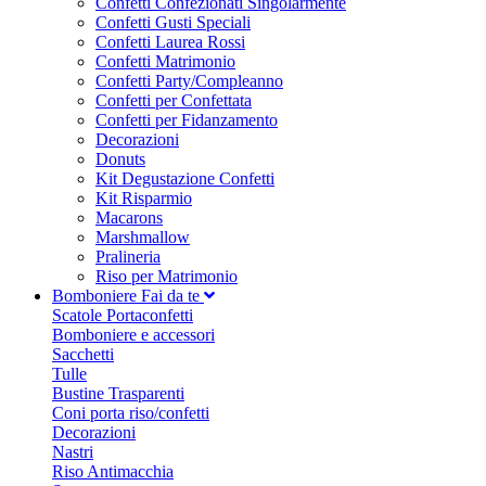
Confetti Confezionati Singolarmente
Confetti Gusti Speciali
Confetti Laurea Rossi
Confetti Matrimonio
Confetti Party/Compleanno
Confetti per Confettata
Confetti per Fidanzamento
Decorazioni
Donuts
Kit Degustazione Confetti
Kit Risparmio
Macarons
Marshmallow
Pralineria
Riso per Matrimonio
Bomboniere Fai da te
Scatole Portaconfetti
Bomboniere e accessori
Sacchetti
Tulle
Bustine Trasparenti
Coni porta riso/confetti
Decorazioni
Nastri
Riso Antimacchia