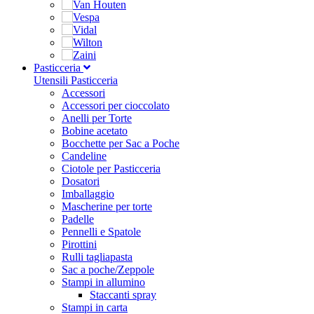
Pasticceria
Utensili Pasticceria
Accessori
Accessori per cioccolato
Anelli per Torte
Bobine acetato
Bocchette per Sac a Poche
Candeline
Ciotole per Pasticceria
Dosatori
Imballaggio
Mascherine per torte
Padelle
Pennelli e Spatole
Pirottini
Rulli tagliapasta
Sac a poche/Zeppole
Stampi in allumino
Staccanti spray
Stampi in carta