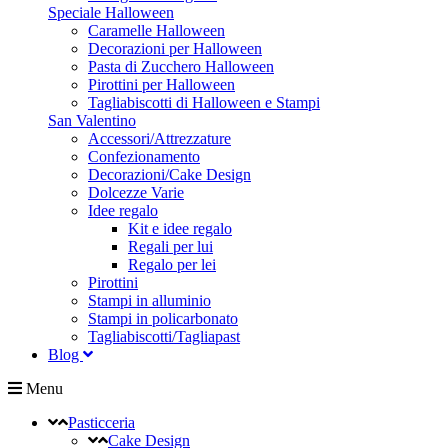
Speciale Halloween
Caramelle Halloween
Decorazioni per Halloween
Pasta di Zucchero Halloween
Pirottini per Halloween
Tagliabiscotti di Halloween e Stampi
San Valentino
Accessori/Attrezzature
Confezionamento
Decorazioni/Cake Design
Dolcezze Varie
Idee regalo
Kit e idee regalo
Regali per lui
Regalo per lei
Pirottini
Stampi in alluminio
Stampi in policarbonato
Tagliabiscotti/Tagliapast
Blog
Menu
Pasticceria
Cake Design