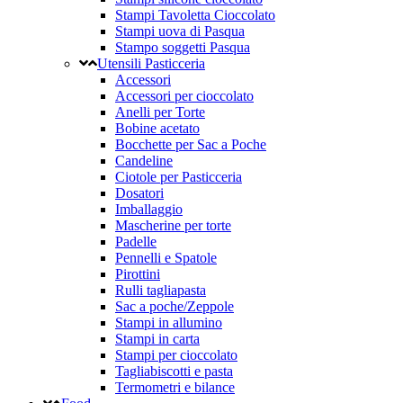
Stampi Tavoletta Cioccolato
Stampi uova di Pasqua
Stampo soggetti Pasqua
Utensili Pasticceria
Accessori
Accessori per cioccolato
Anelli per Torte
Bobine acetato
Bocchette per Sac a Poche
Candeline
Ciotole per Pasticceria
Dosatori
Imballaggio
Mascherine per torte
Padelle
Pennelli e Spatole
Pirottini
Rulli tagliapasta
Sac a poche/Zeppole
Stampi in allumino
Stampi in carta
Stampi per cioccolato
Tagliabiscotti e pasta
Termometri e bilance