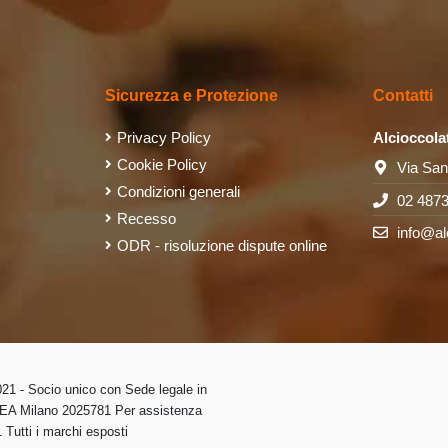
Sicurezza e Protezione
Contatti
Privacy Policy
Alcioccola
Cookie Policy
Via San
Condizioni generali
02 487
Recesso
info@al
ODR - risoluzione dispute online
1 - Socio unico con Sede legale in
 REA Milano 2025781 Per assistenza
Tutti i marchi esposti