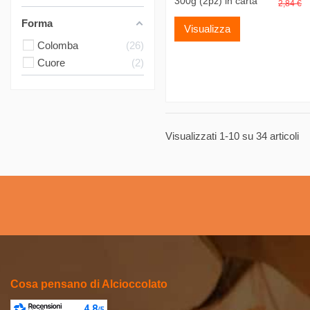
300g (2pz) in carta
2,84 €
Forma
Visualizza
Colomba
26
Cuore
2
Visualizzati 1-10 su 34 articoli
Cosa pensano di Alcioccolato