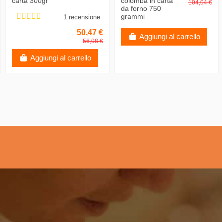
carta 300gr
colomba in carta
104,04 €
da forno 750
grammi
1 recensione
50,47 €
Aggiungi al carrello
56,08 €
Aggiungi al carrello