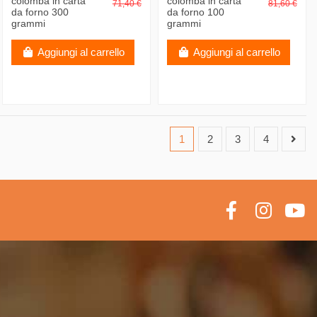
colomba in carta
colomba in carta
71,40 €
81,60 €
da forno 300
da forno 100
grammi
grammi
Aggiungi al carrello
Aggiungi al carrello
1
2
3
4