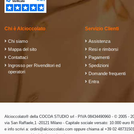
Chi è Alcioccolato
Servizio Clienti
Chi siamo
Assistenza
Mappa del sito
Resi e rimborsi
Contattaci
Pagamenti
Ingrosso per Rivenditori ed
Spedizioni
operatori
Domande frequenti
Entra
Alcioccolato® della COCOA STUDIO srl - PIVA 08434490960 - © 2005 - 202
via San Raffaele,1 -20121 Milano - Capitale sociale versato: 10.000 euro
e info scrivi a: ordini@alcioccolato.com oppure chiama al +39 02 48731501 