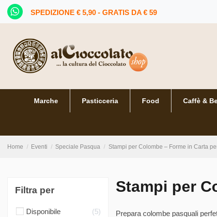
SPEDIZIONE € 5,90 - GRATIS DA € 59
Marche
Pasticceria
Food
Caffè & B
Home
Eventi
Speciale Pasqua
Stampi per Colombe – Forme in Carta per
Stampi per Co
Filtra per
Disponibile
5
Prepara colombe pasquali perfet