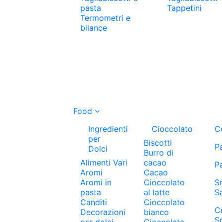
pasta
Tappetini
Termometri e
bilance
Food
Ingredienti
Cioccolato
C
per
Biscotti
P
Dolci
Burro di
Alimenti Vari
cacao
P
Aromi
Cacao
Aromi in
Cioccolato
S
pasta
al latte
S
Canditi
Cioccolato
C
Decorazioni
bianco
S
per dolci
Cioccolato