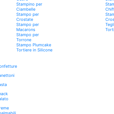
Stampino per
Sta
Ciambelle
Chif
Stampo per
Sta
Crostate
Cros
Stampo per
Tegl
Macarons
Tort
Stampo per
Torrone
Stampo Plumcake
Tortiere in Silicone
onfetture
anettoni
asta
nack
alato
reme
palmabili