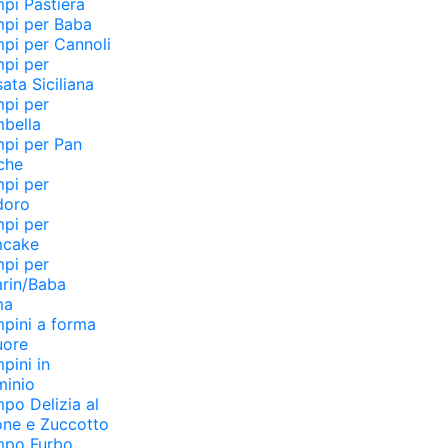
pi Pastiera
pi per Baba
pi per Cannoli
pi per
ata Siciliana
pi per
bella
pi per Pan
che
pi per
doro
pi per
mcake
pi per
rin/Baba
ma
pini a forma
uore
pini in
minio
po Delizia al
ne e Zuccotto
mpo Furbo