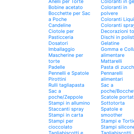
Anelli per Torte
Coloranti in ge
Bobine acetato
Coloranti in
Bocchette per Sac
polvere
a Poche
Coloranti Liqui
Candeline
Coloranti spra
Ciotole per
Decorazioni to
Pasticceria
Dischi in polist
Dosatori
Gelatine
Imballaggio
Gomma e Coll
Mascherine per
alimentare
torte
Mattarelli
Padelle
Pasta di zucc
Pennelli e Spatole
Pennarelli
Pirottini
alimentari
Rulli tagliapasta
Sac a
Sac a
poche/Bocche
poche/Zeppole
Scatole portat
Stampi in allumino
Sottotorta
Staccanti spray
Spatole e
Stampi in carta
smoother
Stampi per
Stampi e Torti
cioccolato
Stampi silicon
Tagliabiscotti e
Tagliabiscotti