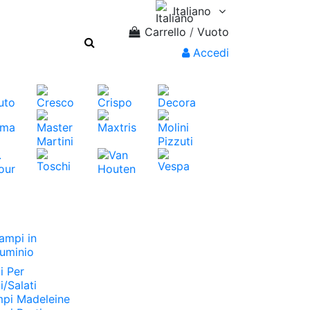
Italiano
Carrello
/
Vuoto
Accedi
ampi in
luminio
i Per
i/Salati
pi Madeleine