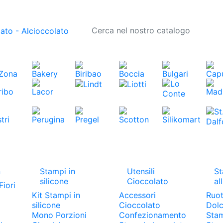
n
Stampi in
Utensili
St
silicone
Cioccolato
al
Fiori
Kit Stampi in
Accessori
Ruot
silicone
Cioccolato
Dolc
Mono Porzioni
Confezionamento
Stam