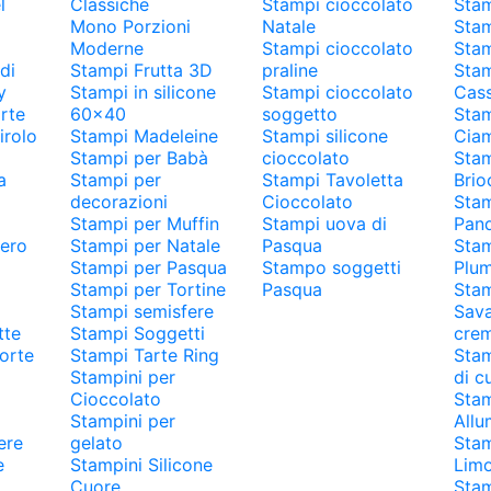
l
Classiche
Stampi cioccolato
Stam
Mono Porzioni
Natale
Stam
Moderne
Stampi cioccolato
Stam
di
Stampi Frutta 3D
praline
Stam
y
Stampi in silicone
Stampi cioccolato
Cass
rte
60x40
soggetto
Stam
irolo
Stampi Madeleine
Stampi silicone
Ciam
Stampi per Babà
cioccolato
Stam
a
Stampi per
Stampi Tavoletta
Brio
decorazioni
Cioccolato
Stam
Stampi per Muffin
Stampi uova di
Pan
hero
Stampi per Natale
Pasqua
Stam
Stampi per Pasqua
Stampo soggetti
Plu
Stampi per Tortine
Pasqua
Stam
Stampi semisfere
Sava
tte
Stampi Soggetti
cre
orte
Stampi Tarte Ring
Stam
Stampini per
di c
Cioccolato
Stam
Stampini per
Allu
ere
gelato
Stam
e
Stampini Silicone
Limo
Cuore
Sta