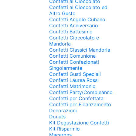
Confetti al Cioccolato
Confetti al Cioccolato ed
Altro Gusto
Confetti Angolo Cubano
Confetti Anniversario
Confetti Battesimo
Confetti Cioccolato e
Mandorla
Confetti Classici Mandorla
Confetti Comunione
Confetti Confezionati
Singolarmente
Confetti Gusti Speciali
Confetti Laurea Rossi
Confetti Matrimonio
Confetti Party/Compleanno
Confetti per Confettata
Confetti per Fidanzamento
Decorazioni
Donuts
Kit Degustazione Confetti
Kit Risparmio
Macarons