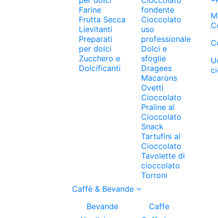
Farine
fondente
M
Frutta Secca
Cioccolato
C
Lievitanti
uso
Preparati
professionale
C
per dolci
Dolci e
Zucchero e
sfoglie
U
Dolcificanti
Dragees
c
Macarons
Ovetti
Cioccolato
Praline al
Cioccolato
Snack
Tartufini al
Cioccolato
Tavolette di
cioccolato
Torroni
Caffè & Bevande
Bevande
Caffe