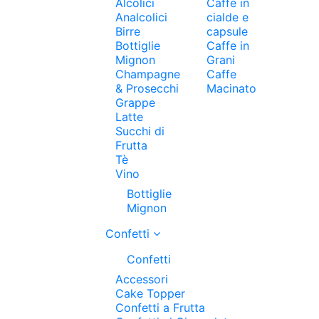
Alcolici
Caffe in
Analcolici
cialde e
Birre
capsule
Bottiglie
Caffe in
Mignon
Grani
Champagne
Caffe
& Prosecchi
Macinato
Grappe
Latte
Succhi di
Frutta
Tè
Vino
Bottiglie
Mignon
Confetti
Confetti
Accessori
Cake Topper
Confetti a Frutta