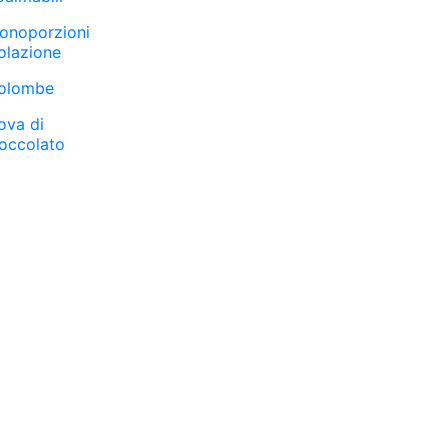
onoporzioni
olazione
olombe
ova di
ioccolato