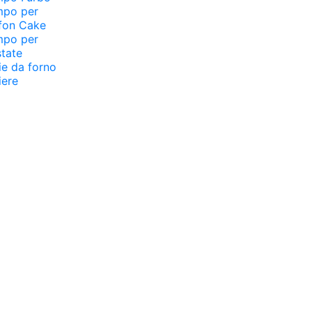
mpo per
fon Cake
mpo per
tate
ie da forno
iere