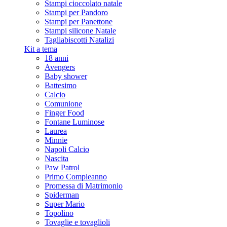
Stampi cioccolato natale
Stampi per Pandoro
Stampi per Panettone
Stampi silicone Natale
Tagliabiscotti Natalizi
Kit a tema
18 anni
Avengers
Baby shower
Battesimo
Calcio
Comunione
Finger Food
Fontane Luminose
Laurea
Minnie
Napoli Calcio
Nascita
Paw Patrol
Primo Compleanno
Promessa di Matrimonio
Spiderman
Super Mario
Topolino
Tovaglie e tovaglioli