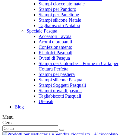
Stampi cioccolato natale
Stampi per Pandoro
Stampi per Panettone
Stampi silicone Natale
Tagliabiscotti Natalizi
Speciale Pasqua
Accessori Tavola
Aromi e preparati
Confezionamento
Kit dolci Pasquali
Ovetti di Pasqua
Stampi per Colombe – Forme in Carta per
Cottura Perfetta
Stampi per pastiera
Stampi silicone Pasqua
Stampi Soggetti Pasquali
Stampi uova di pasqua
Tagliabiscotti Pasquali
Utensili
Blog
Menu
Cerca