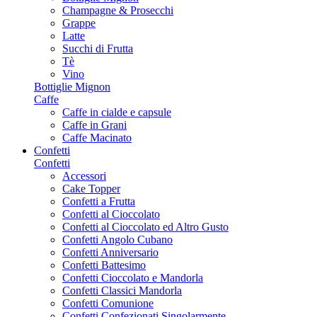
Champagne & Prosecchi
Grappe
Latte
Succhi di Frutta
Tè
Vino
Bottiglie Mignon
Caffe
Caffe in cialde e capsule
Caffe in Grani
Caffe Macinato
Confetti
Confetti
Accessori
Cake Topper
Confetti a Frutta
Confetti al Cioccolato
Confetti al Cioccolato ed Altro Gusto
Confetti Angolo Cubano
Confetti Anniversario
Confetti Battesimo
Confetti Cioccolato e Mandorla
Confetti Classici Mandorla
Confetti Comunione
Confetti Confezionati Singolarmente