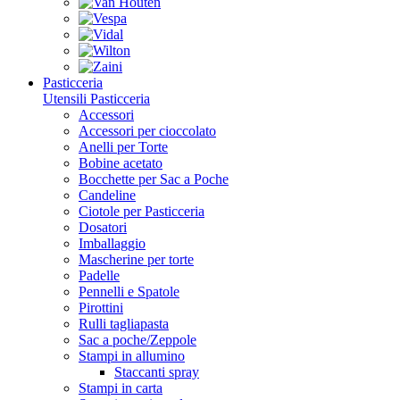
Pasticceria
Utensili Pasticceria
Accessori
Accessori per cioccolato
Anelli per Torte
Bobine acetato
Bocchette per Sac a Poche
Candeline
Ciotole per Pasticceria
Dosatori
Imballaggio
Mascherine per torte
Padelle
Pennelli e Spatole
Pirottini
Rulli tagliapasta
Sac a poche/Zeppole
Stampi in allumino
Staccanti spray
Stampi in carta