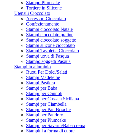
Stampo Plumcake
Tortiere in Silicone
Utensili Cioccolato
Accessori Cioccolato
Confezionamento
Stampi cioccolato Natale
Stampi cioccolato praline
Stampi cioccolato soggetto
Stampi silicone cioccolato
Stampi Tavoletta Cioccolato
Stampi uova di Pasqua
Stampo soggetti Pasqua
Stampi in alluminio
Ruoti Per Dolci/Salati
Stampi Madeleine
Stampi Pastiera
Stampi per Baba
Stampi per Cannoli
Stampi per Cassata Siciliana
Stampi per Ciambella
Stampi per Pan Brioche
Stampi per Pandoro
Stampi per Plumcake
Stampi per Savarin/Baba crema
Stampini a forma di cuore