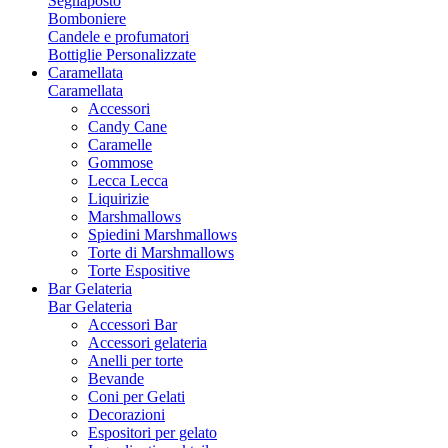
Segnaposto
Bomboniere
Candele e profumatori
Bottiglie Personalizzate
Caramellata
Caramellata
Accessori
Candy Cane
Caramelle
Gommose
Lecca Lecca
Liquirizie
Marshmallows
Spiedini Marshmallows
Torte di Marshmallows
Torte Espositive
Bar Gelateria
Bar Gelateria
Accessori Bar
Accessori gelateria
Anelli per torte
Bevande
Coni per Gelati
Decorazioni
Espositori per gelato