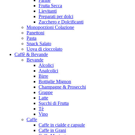
Farine
Frutta Secca
Lievitanti
Preparati per dolci
Zucchero e Dolcificanti
Monoporzioni Colazione
Panettoni
Pasta
Snack Salato
Uova di cioccolato
Caffè & Bevande
Bevande
Alcolici
Analcolici
Birre
Bottiglie Mignon
Champagne & Prosecchi
Grappe
Latte
Succhi di Frutta
Tè
Vino
Caffe
Caffe in cialde e capsule
Caffe in Grani