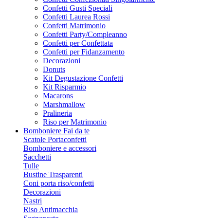
Confetti Gusti Speciali
Confetti Laurea Rossi
Confetti Matrimonio
Confetti Party/Compleanno
Confetti per Confettata
Confetti per Fidanzamento
Decorazioni
Donuts
Kit Degustazione Confetti
Kit Risparmio
Macarons
Marshmallow
Pralineria
Riso per Matrimonio
Bomboniere Fai da te
Scatole Portaconfetti
Bomboniere e accessori
Sacchetti
Tulle
Bustine Trasparenti
Coni porta riso/confetti
Decorazioni
Nastri
Riso Antimacchia