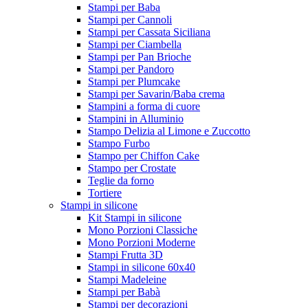
Stampi per Baba
Stampi per Cannoli
Stampi per Cassata Siciliana
Stampi per Ciambella
Stampi per Pan Brioche
Stampi per Pandoro
Stampi per Plumcake
Stampi per Savarin/Baba crema
Stampini a forma di cuore
Stampini in Alluminio
Stampo Delizia al Limone e Zuccotto
Stampo Furbo
Stampo per Chiffon Cake
Stampo per Crostate
Teglie da forno
Tortiere
Stampi in silicone
Kit Stampi in silicone
Mono Porzioni Classiche
Mono Porzioni Moderne
Stampi Frutta 3D
Stampi in silicone 60x40
Stampi Madeleine
Stampi per Babà
Stampi per decorazioni