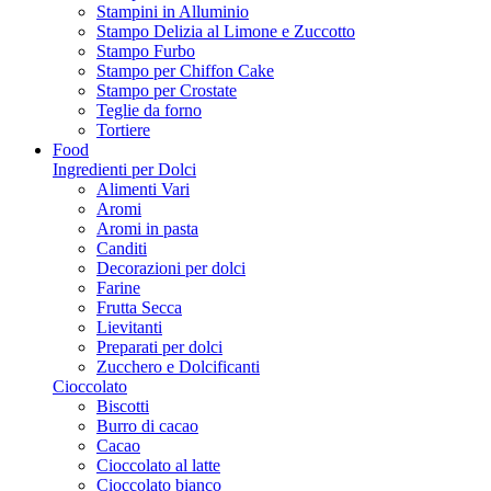
Stampini in Alluminio
Stampo Delizia al Limone e Zuccotto
Stampo Furbo
Stampo per Chiffon Cake
Stampo per Crostate
Teglie da forno
Tortiere
Food
Ingredienti per Dolci
Alimenti Vari
Aromi
Aromi in pasta
Canditi
Decorazioni per dolci
Farine
Frutta Secca
Lievitanti
Preparati per dolci
Zucchero e Dolcificanti
Cioccolato
Biscotti
Burro di cacao
Cacao
Cioccolato al latte
Cioccolato bianco