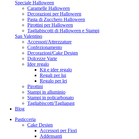
Speciale Halloween
Caramelle Halloween
Decorazioni per Halloween
Pasta di Zucchero Halloween
Pirottini per Halloween
Tagliabiscotti di Halloween e Stampi
San Valentino
Accessori/Attrezzature
Confezionamento
Decorazioni/Cake Design
Dolcezze Varie
Idee regalo
Kit e idee regalo
Regali per lui
Regalo per lei
Pirottini
Stampi in alluminio
Stampi in policarbonato
Tagliabiscotti/Tagliapast
Blog
Pasticceria
Cake Design
Accessori per Fiori
Addensanti