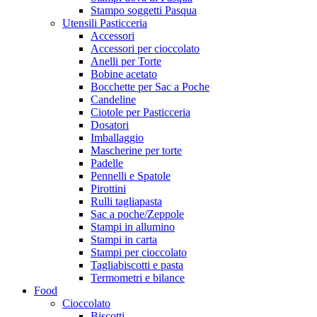
Stampo soggetti Pasqua
Utensili Pasticceria
Accessori
Accessori per cioccolato
Anelli per Torte
Bobine acetato
Bocchette per Sac a Poche
Candeline
Ciotole per Pasticceria
Dosatori
Imballaggio
Mascherine per torte
Padelle
Pennelli e Spatole
Pirottini
Rulli tagliapasta
Sac a poche/Zeppole
Stampi in allumino
Stampi in carta
Stampi per cioccolato
Tagliabiscotti e pasta
Termometri e bilance
Food
Cioccolato
Biscotti