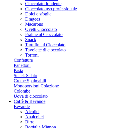
Cioccolato fondente
Cioccolato uso professionale
Dolci e sfoglie
Dragees
Macarons
Ovetti Cioccolato
Praline al Cioccolato
Snack
Tartufini al Cioccolato
Tavolette di cioccolato
Torroni
Confetture
Panettoni
Pasta
Snack Salato
Creme Spalmabili
Monoporzioni Colazione
Colombe
Uova di cioccolato
Caffè & Bevande
Bevande
Alcolici
Analcolici
Birre
Bottiglie Mignon