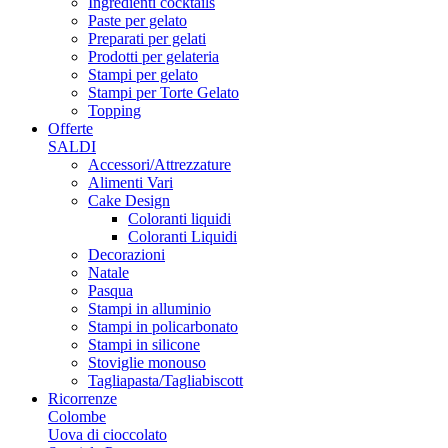
Ingredienti cocktails
Paste per gelato
Preparati per gelati
Prodotti per gelateria
Stampi per gelato
Stampi per Torte Gelato
Topping
Offerte
SALDI
Accessori/Attrezzature
Alimenti Vari
Cake Design
Coloranti liquidi
Coloranti Liquidi
Decorazioni
Natale
Pasqua
Stampi in alluminio
Stampi in policarbonato
Stampi in silicone
Stoviglie monouso
Tagliapasta/Tagliabiscott
Ricorrenze
Colombe
Uova di cioccolato