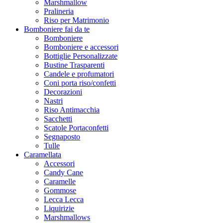
Marshmallow
Pralineria
Riso per Matrimonio
Bomboniere fai da te
Bomboniere
Bomboniere e accessori
Bottiglie Personalizzate
Bustine Trasparenti
Candele e profumatori
Coni porta riso/confetti
Decorazioni
Nastri
Riso Antimacchia
Sacchetti
Scatole Portaconfetti
Segnaposto
Tulle
Caramellata
Accessori
Candy Cane
Caramelle
Gommose
Lecca Lecca
Liquirizie
Marshmallows