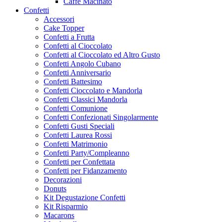
Caffe Macinato
Confetti
Accessori
Cake Topper
Confetti a Frutta
Confetti al Cioccolato
Confetti al Cioccolato ed Altro Gusto
Confetti Angolo Cubano
Confetti Anniversario
Confetti Battesimo
Confetti Cioccolato e Mandorla
Confetti Classici Mandorla
Confetti Comunione
Confetti Confezionati Singolarmente
Confetti Gusti Speciali
Confetti Laurea Rossi
Confetti Matrimonio
Confetti Party/Compleanno
Confetti per Confettata
Confetti per Fidanzamento
Decorazioni
Donuts
Kit Degustazione Confetti
Kit Risparmio
Macarons