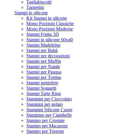
Tagliabiscotti
Tappetini
Stampi in silicone
Kit Stampi in silicone
Mono Porzioni Classiche
Mono Porzioni Moderne
Stampi Frutta 3D
Stampi in silicone 60x40
Stampi Madeleine
Stampi per Babà
Stampi per decorazioni
Stampi per Muffin
Stampi per Natale
Stampi per Pasqua
Stampi per Tortine
Stampi semisfere
Stampi Soggetti
Stampi Tarte Ring
Stampini per Cioccolato
Stampini per gelato
Stampini Silicone Cuore
Stampino per Ciambelle
Stampo per Crostate
Stampo per Macarons
Stampo per Torrone