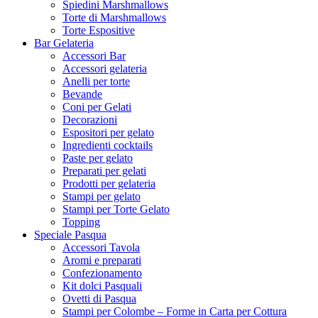
Spiedini Marshmallows
Torte di Marshmallows
Torte Espositive
Bar Gelateria
Accessori Bar
Accessori gelateria
Anelli per torte
Bevande
Coni per Gelati
Decorazioni
Espositori per gelato
Ingredienti cocktails
Paste per gelato
Preparati per gelati
Prodotti per gelateria
Stampi per gelato
Stampi per Torte Gelato
Topping
Speciale Pasqua
Accessori Tavola
Aromi e preparati
Confezionamento
Kit dolci Pasquali
Ovetti di Pasqua
Stampi per Colombe – Forme in Carta per Cottura