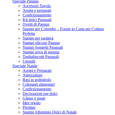
Speciale Pasqua
Accessori Tavola
Aromi e preparati
Confezionamento
Kit dolci Pasquali
Ovetti di Pasqua
Stampi per Colombe – Forme in Carta per Cottura
Perfetta
Stampi per pastiera
Stampi silicone Pasqua
Stampi Soggetti Pasquali
Stampi uova di pasqua
Tagliabiscotti Pasquali
Utensili
Speciale Natale
Aromi e Preparati
Attrezzature
Basi in polistirolo
Coloranti alimentari
Confezionamento
Decorazioni per dolci
Glasse e paste
Idee regalo
Pirottini
Stampi Alluminio Dolci di Natale