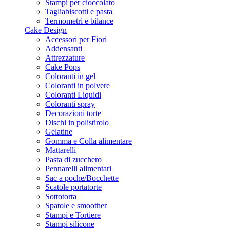
Stampi per cioccolato
Tagliabiscotti e pasta
Termometri e bilance
Cake Design
Accessori per Fiori
Addensanti
Attrezzature
Cake Pops
Coloranti in gel
Coloranti in polvere
Coloranti Liquidi
Coloranti spray
Decorazioni torte
Dischi in polistirolo
Gelatine
Gomma e Colla alimentare
Mattarelli
Pasta di zucchero
Pennarelli alimentari
Sac a poche/Bocchette
Scatole portatorte
Sottotorta
Spatole e smoother
Stampi e Tortiere
Stampi silicone