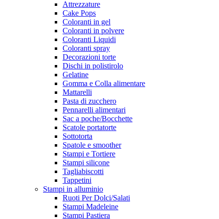
Attrezzature
Cake Pops
Coloranti in gel
Coloranti in polvere
Coloranti Liquidi
Coloranti spray
Decorazioni torte
Dischi in polistirolo
Gelatine
Gomma e Colla alimentare
Mattarelli
Pasta di zucchero
Pennarelli alimentari
Sac a poche/Bocchette
Scatole portatorte
Sottotorta
Spatole e smoother
Stampi e Tortiere
Stampi silicone
Tagliabiscotti
Tappetini
Stampi in alluminio
Ruoti Per Dolci/Salati
Stampi Madeleine
Stampi Pastiera