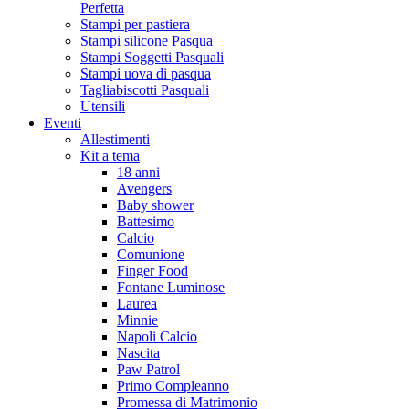
Perfetta
Stampi per pastiera
Stampi silicone Pasqua
Stampi Soggetti Pasquali
Stampi uova di pasqua
Tagliabiscotti Pasquali
Utensili
Eventi
Allestimenti
Kit a tema
18 anni
Avengers
Baby shower
Battesimo
Calcio
Comunione
Finger Food
Fontane Luminose
Laurea
Minnie
Napoli Calcio
Nascita
Paw Patrol
Primo Compleanno
Promessa di Matrimonio