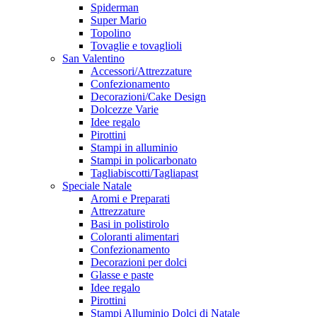
Spiderman
Super Mario
Topolino
Tovaglie e tovaglioli
San Valentino
Accessori/Attrezzature
Confezionamento
Decorazioni/Cake Design
Dolcezze Varie
Idee regalo
Pirottini
Stampi in alluminio
Stampi in policarbonato
Tagliabiscotti/Tagliapast
Speciale Natale
Aromi e Preparati
Attrezzature
Basi in polistirolo
Coloranti alimentari
Confezionamento
Decorazioni per dolci
Glasse e paste
Idee regalo
Pirottini
Stampi Alluminio Dolci di Natale