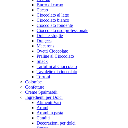
Burro di cacao
Cacao
Cioccolato al latte
Cioccolato bianco
Cioccolato fondente
Cioccolato uso professionale
Dolci e sfoglie
Dragees
Macarons
Ovetti Cioccolato
Praline al Cioccolato
Snack
Tartufini al Cioccolato
Tavolette di cioccolato
Torroni
Colombe
Confetture
Creme Spalmabili
Ingredienti per Dolci
Alimenti Vari
Aromi
Aromi in pasta
Canditi
Decorazioni per dolci