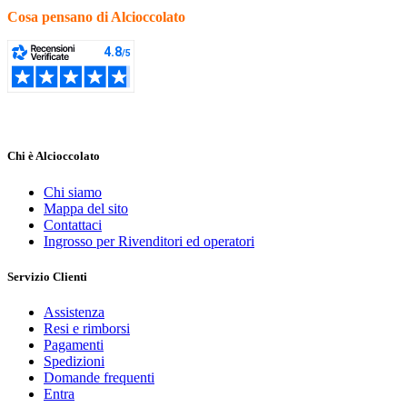
Disponibile
Cosa pensano di Alcioccolato
Disponibile
0
Prezzo
€
€
Chi è Alcioccolato
Produttori
Chi siamo
Mappa del sito
Contattaci
Materiale
Ingrosso per Rivenditori ed operatori
Antiaderente
1
Servizio Clienti
Visualizza i prodotti a
1
Assistenza
Resi e rimborsi
Pagamenti
Spedizioni
Domande frequenti
Entra