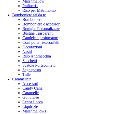
Marshmallow
Pralineria
Riso per Matrimonio
Bomboniere fai da te
Bomboniere
Bomboniere e accessori
Bottiglie Personalizzate
Bustine Trasparenti
Candele e profumatori
Coni porta riso/confetti
Decorazioni
Nastri
Riso Antimacchia
Sacchetti
Scatole Portaconfetti
Segnaposto
Tulle
Caramellata
Accessori
Candy Cane
Caramelle
Gommose
Lecca Lecca
Liquirizie
Marshmallows