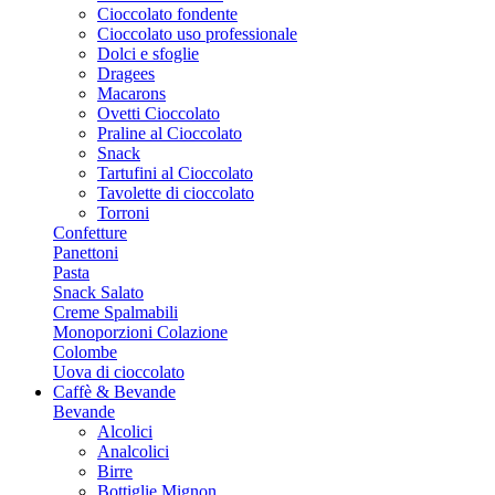
Cioccolato fondente
Cioccolato uso professionale
Dolci e sfoglie
Dragees
Macarons
Ovetti Cioccolato
Praline al Cioccolato
Snack
Tartufini al Cioccolato
Tavolette di cioccolato
Torroni
Confetture
Panettoni
Pasta
Snack Salato
Creme Spalmabili
Monoporzioni Colazione
Colombe
Uova di cioccolato
Caffè & Bevande
Bevande
Alcolici
Analcolici
Birre
Bottiglie Mignon