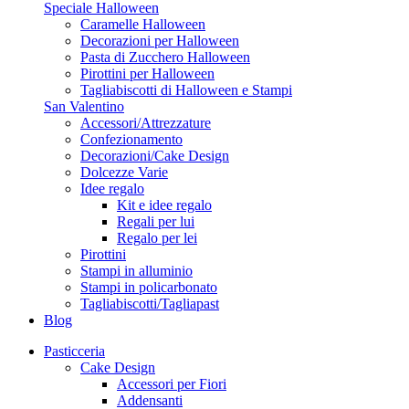
Speciale Halloween
Caramelle Halloween
Decorazioni per Halloween
Pasta di Zucchero Halloween
Pirottini per Halloween
Tagliabiscotti di Halloween e Stampi
San Valentino
Accessori/Attrezzature
Confezionamento
Decorazioni/Cake Design
Dolcezze Varie
Idee regalo
Kit e idee regalo
Regali per lui
Regalo per lei
Pirottini
Stampi in alluminio
Stampi in policarbonato
Tagliabiscotti/Tagliapast
Blog
Pasticceria
Cake Design
Accessori per Fiori
Addensanti