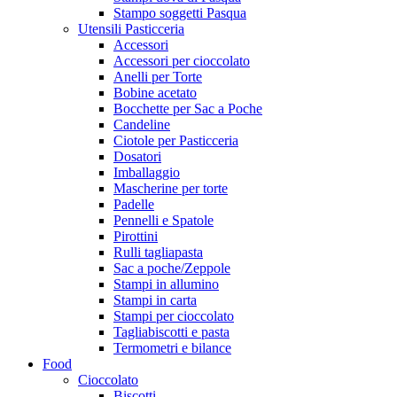
Stampo soggetti Pasqua
Utensili Pasticceria
Accessori
Accessori per cioccolato
Anelli per Torte
Bobine acetato
Bocchette per Sac a Poche
Candeline
Ciotole per Pasticceria
Dosatori
Imballaggio
Mascherine per torte
Padelle
Pennelli e Spatole
Pirottini
Rulli tagliapasta
Sac a poche/Zeppole
Stampi in allumino
Stampi in carta
Stampi per cioccolato
Tagliabiscotti e pasta
Termometri e bilance
Food
Cioccolato
Biscotti