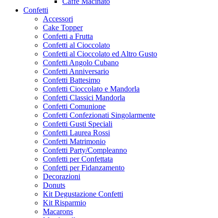
Caffe Macinato
Confetti
Accessori
Cake Topper
Confetti a Frutta
Confetti al Cioccolato
Confetti al Cioccolato ed Altro Gusto
Confetti Angolo Cubano
Confetti Anniversario
Confetti Battesimo
Confetti Cioccolato e Mandorla
Confetti Classici Mandorla
Confetti Comunione
Confetti Confezionati Singolarmente
Confetti Gusti Speciali
Confetti Laurea Rossi
Confetti Matrimonio
Confetti Party/Compleanno
Confetti per Confettata
Confetti per Fidanzamento
Decorazioni
Donuts
Kit Degustazione Confetti
Kit Risparmio
Macarons