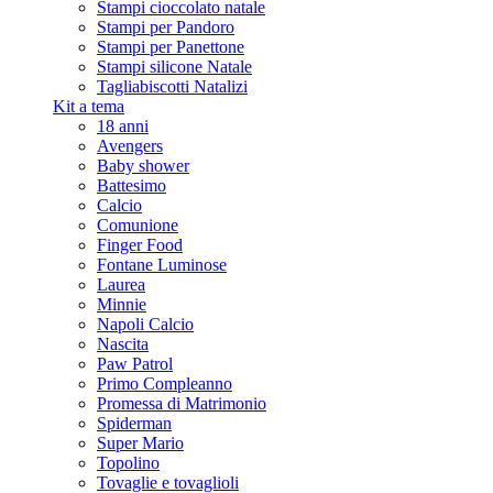
Stampi cioccolato natale
Stampi per Pandoro
Stampi per Panettone
Stampi silicone Natale
Tagliabiscotti Natalizi
Kit a tema
18 anni
Avengers
Baby shower
Battesimo
Calcio
Comunione
Finger Food
Fontane Luminose
Laurea
Minnie
Napoli Calcio
Nascita
Paw Patrol
Primo Compleanno
Promessa di Matrimonio
Spiderman
Super Mario
Topolino
Tovaglie e tovaglioli