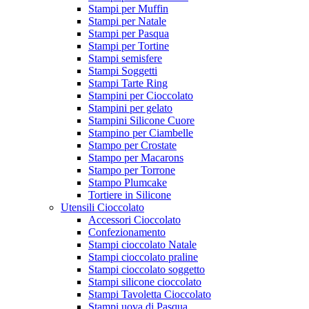
Stampi per Muffin
Stampi per Natale
Stampi per Pasqua
Stampi per Tortine
Stampi semisfere
Stampi Soggetti
Stampi Tarte Ring
Stampini per Cioccolato
Stampini per gelato
Stampini Silicone Cuore
Stampino per Ciambelle
Stampo per Crostate
Stampo per Macarons
Stampo per Torrone
Stampo Plumcake
Tortiere in Silicone
Utensili Cioccolato
Accessori Cioccolato
Confezionamento
Stampi cioccolato Natale
Stampi cioccolato praline
Stampi cioccolato soggetto
Stampi silicone cioccolato
Stampi Tavoletta Cioccolato
Stampi uova di Pasqua