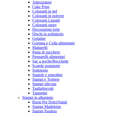
Attrezzature
Cake Pops
Coloranti in gel
Coloranti in polvere
Coloranti Liquidi
Coloranti spray
Decorazioni torte
Dischi in polistirolo
Gelatine
Gomma e Colla alimentare
Mattarelli
Pasta di zucchero
Pennarelli alimentari
Sac a poche/Bocchette
Scatole portatorte
Sottotorta
Spatole e smoother
Stampi e Tortiere
Stampi silicone
Tagliabiscotti
Tappetini
Stampi in alluminio
Ruoti Per Dolci/Salati
Stampi Madeleine
Stampi Pastiera