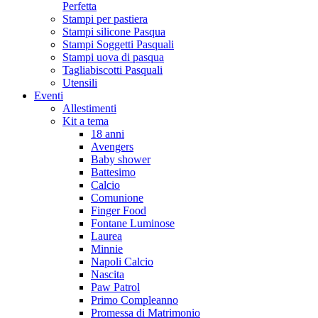
Perfetta
Stampi per pastiera
Stampi silicone Pasqua
Stampi Soggetti Pasquali
Stampi uova di pasqua
Tagliabiscotti Pasquali
Utensili
Eventi
Allestimenti
Kit a tema
18 anni
Avengers
Baby shower
Battesimo
Calcio
Comunione
Finger Food
Fontane Luminose
Laurea
Minnie
Napoli Calcio
Nascita
Paw Patrol
Primo Compleanno
Promessa di Matrimonio