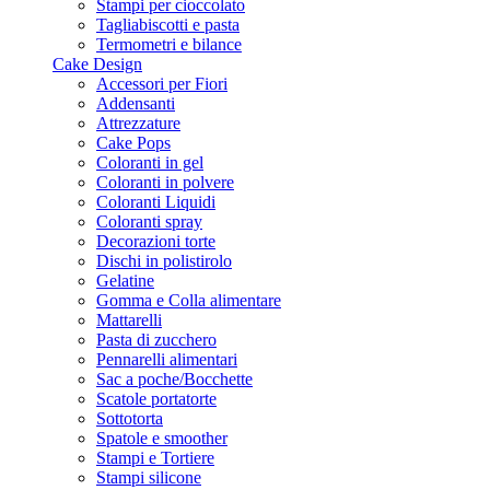
Stampi per cioccolato
Tagliabiscotti e pasta
Termometri e bilance
Cake Design
Accessori per Fiori
Addensanti
Attrezzature
Cake Pops
Coloranti in gel
Coloranti in polvere
Coloranti Liquidi
Coloranti spray
Decorazioni torte
Dischi in polistirolo
Gelatine
Gomma e Colla alimentare
Mattarelli
Pasta di zucchero
Pennarelli alimentari
Sac a poche/Bocchette
Scatole portatorte
Sottotorta
Spatole e smoother
Stampi e Tortiere
Stampi silicone