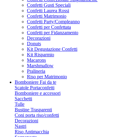
Confetti Gusti Speciali
Confetti Laurea Rossi
Confetti Matrimonio
Confetti Party/Compleanno
Confetti per Confettata
Confetti per Fidanzamento
Decorazioni
Donuts
Kit Degustazione Confetti
Kit Risparmio
Macarons
Marshmallow
Pralineria
Riso per Matrimonio
Bomboniere Fai da te
Scatole Portaconfetti
Bomboniere e accessori
Sacchetti
Tulle
Bustine Trasparenti
Coni porta riso/confetti
Decorazioni
Nastri
Riso Antimacchia