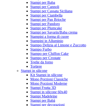
Stampi per Baba
Stampi per Cannoli
Stampi per Cassata Siciliana
Stampi per Ciambella
Stampi per Pan Brioche
Stampi per Pandoro
Stampi per Plumcake
Stampi per Savarin/Baba crema
Stampini a forma di cuore
Stampini in Alluminio
Stampo Delizia al Limone e Zuccotto
Stampo Furbo
Stampo per Chiffon Cake
Stampo per Crostate
Teglie da forno
Tortiere
Stampi in silicone
Kit Stampi in silicone
Mono Porzioni Classiche
Mono Porzioni Moderne
Stampi Frutta 3D
Stampi in silicone 60x40
Stampi Madeleine
Stampi per Babà
Stampi per decorazioni