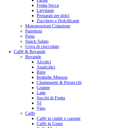
Farine
Frutta Secca
Lievitanti
Preparati per dolci
Zucchero e Dolcificanti
Monoporzioni Colazione
Panettoni
Pasta
Snack Salato
Uova di cioccolato
Caffè & Bevande
Bevande
Alcolici
Analcolici
Birre
Bottiglie Mignon
Champagne & Prosecchi
Grappe
Latte
Succhi di Frutta
Tè
Vino
Caffe
Caffe in cialde e capsule
Caffe in Grani