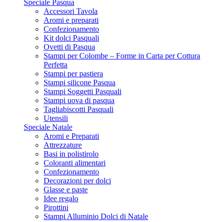
Speciale Pasqua
Accessori Tavola
Aromi e preparati
Confezionamento
Kit dolci Pasquali
Ovetti di Pasqua
Stampi per Colombe – Forme in Carta per Cottura
Perfetta
Stampi per pastiera
Stampi silicone Pasqua
Stampi Soggetti Pasquali
Stampi uova di pasqua
Tagliabiscotti Pasquali
Utensili
Speciale Natale
Aromi e Preparati
Attrezzature
Basi in polistirolo
Coloranti alimentari
Confezionamento
Decorazioni per dolci
Glasse e paste
Idee regalo
Pirottini
Stampi Alluminio Dolci di Natale