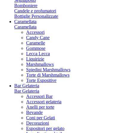
Segnaposto
Bomboniere
Candele e profumatori
Bottiglie Personalizzate
Caramellata
Caramellata
Accessori
Candy Cane
Caramelle
Gommose
Lecca Lecca
Liquirizie
Marshmallows
Spiedini Marshmallows
Torte di Marshmallows
Torte Espositive
Bar Gelateria
Bar Gelateria
Accessori Bar
Accessori gelateria
Anelli per torte
Bevande
Coni per Gelati
Decorazioni
Espositori per gelato