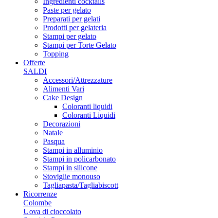
Ingredienti cocktails
Paste per gelato
Preparati per gelati
Prodotti per gelateria
Stampi per gelato
Stampi per Torte Gelato
Topping
Offerte
SALDI
Accessori/Attrezzature
Alimenti Vari
Cake Design
Coloranti liquidi
Coloranti Liquidi
Decorazioni
Natale
Pasqua
Stampi in alluminio
Stampi in policarbonato
Stampi in silicone
Stoviglie monouso
Tagliapasta/Tagliabiscott
Ricorrenze
Colombe
Uova di cioccolato