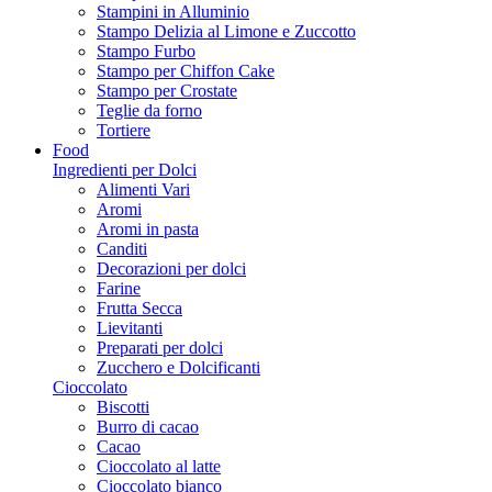
Stampini in Alluminio
Stampo Delizia al Limone e Zuccotto
Stampo Furbo
Stampo per Chiffon Cake
Stampo per Crostate
Teglie da forno
Tortiere
Food
Ingredienti per Dolci
Alimenti Vari
Aromi
Aromi in pasta
Canditi
Decorazioni per dolci
Farine
Frutta Secca
Lievitanti
Preparati per dolci
Zucchero e Dolcificanti
Cioccolato
Biscotti
Burro di cacao
Cacao
Cioccolato al latte
Cioccolato bianco