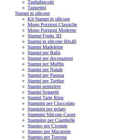
Tagliabiscotti
Tappetini
Stampi in silicone
Kit Stampi in silicone
Mono Porzioni Classiche
Mono Porzioni Moderne
Stampi Frutta 3D
Stampi in silicone 60x40
Stampi Madeleine
Stampi per Babà
Stampi per decorazioni
Stampi per Muffin
Stampi per Natale
Stampi per Pasqua
Stampi per Tortine
Stampi semisfere
Stampi Soggetti
Stampi Tarte Ring
Stampini per Cioccolato
Stampini per gelato
Stampini Silicone Cuore
Stampino per Ciambelle
Stampo per Crostate
Stampo per Macarons
Stampo per Torrone