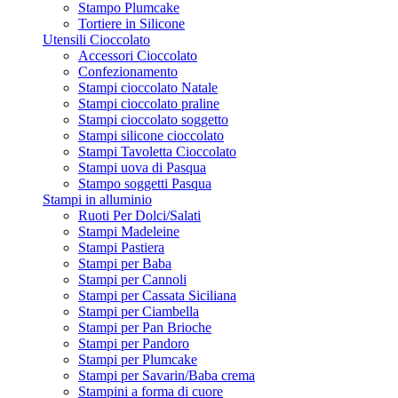
Stampo Plumcake
Tortiere in Silicone
Utensili Cioccolato
Accessori Cioccolato
Confezionamento
Stampi cioccolato Natale
Stampi cioccolato praline
Stampi cioccolato soggetto
Stampi silicone cioccolato
Stampi Tavoletta Cioccolato
Stampi uova di Pasqua
Stampo soggetti Pasqua
Stampi in alluminio
Ruoti Per Dolci/Salati
Stampi Madeleine
Stampi Pastiera
Stampi per Baba
Stampi per Cannoli
Stampi per Cassata Siciliana
Stampi per Ciambella
Stampi per Pan Brioche
Stampi per Pandoro
Stampi per Plumcake
Stampi per Savarin/Baba crema
Stampini a forma di cuore