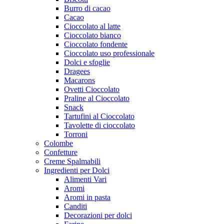
Burro di cacao
Cacao
Cioccolato al latte
Cioccolato bianco
Cioccolato fondente
Cioccolato uso professionale
Dolci e sfoglie
Dragees
Macarons
Ovetti Cioccolato
Praline al Cioccolato
Snack
Tartufini al Cioccolato
Tavolette di cioccolato
Torroni
Colombe
Confetture
Creme Spalmabili
Ingredienti per Dolci
Alimenti Vari
Aromi
Aromi in pasta
Canditi
Decorazioni per dolci