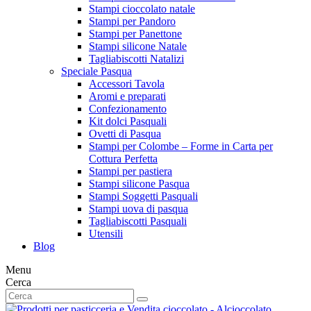
Stampi cioccolato natale
Stampi per Pandoro
Stampi per Panettone
Stampi silicone Natale
Tagliabiscotti Natalizi
Speciale Pasqua
Accessori Tavola
Aromi e preparati
Confezionamento
Kit dolci Pasquali
Ovetti di Pasqua
Stampi per Colombe – Forme in Carta per
Cottura Perfetta
Stampi per pastiera
Stampi silicone Pasqua
Stampi Soggetti Pasquali
Stampi uova di pasqua
Tagliabiscotti Pasquali
Utensili
Blog
Menu
Cerca