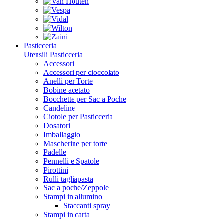
Pasticceria
Utensili Pasticceria
Accessori
Accessori per cioccolato
Anelli per Torte
Bobine acetato
Bocchette per Sac a Poche
Candeline
Ciotole per Pasticceria
Dosatori
Imballaggio
Mascherine per torte
Padelle
Pennelli e Spatole
Pirottini
Rulli tagliapasta
Sac a poche/Zeppole
Stampi in allumino
Staccanti spray
Stampi in carta