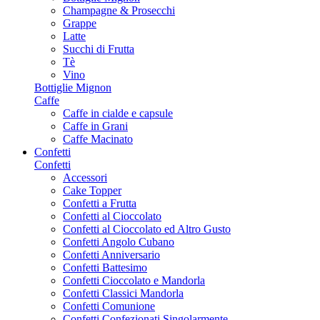
Champagne & Prosecchi
Grappe
Latte
Succhi di Frutta
Tè
Vino
Bottiglie Mignon
Caffe
Caffe in cialde e capsule
Caffe in Grani
Caffe Macinato
Confetti
Confetti
Accessori
Cake Topper
Confetti a Frutta
Confetti al Cioccolato
Confetti al Cioccolato ed Altro Gusto
Confetti Angolo Cubano
Confetti Anniversario
Confetti Battesimo
Confetti Cioccolato e Mandorla
Confetti Classici Mandorla
Confetti Comunione
Confetti Confezionati Singolarmente