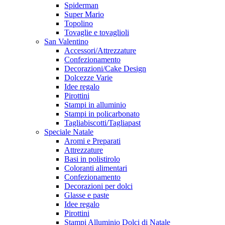
Spiderman
Super Mario
Topolino
Tovaglie e tovaglioli
San Valentino
Accessori/Attrezzature
Confezionamento
Decorazioni/Cake Design
Dolcezze Varie
Idee regalo
Pirottini
Stampi in alluminio
Stampi in policarbonato
Tagliabiscotti/Tagliapast
Speciale Natale
Aromi e Preparati
Attrezzature
Basi in polistirolo
Coloranti alimentari
Confezionamento
Decorazioni per dolci
Glasse e paste
Idee regalo
Pirottini
Stampi Alluminio Dolci di Natale