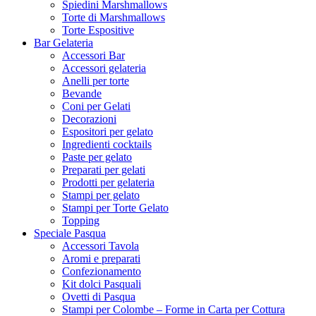
Spiedini Marshmallows
Torte di Marshmallows
Torte Espositive
Bar Gelateria
Accessori Bar
Accessori gelateria
Anelli per torte
Bevande
Coni per Gelati
Decorazioni
Espositori per gelato
Ingredienti cocktails
Paste per gelato
Preparati per gelati
Prodotti per gelateria
Stampi per gelato
Stampi per Torte Gelato
Topping
Speciale Pasqua
Accessori Tavola
Aromi e preparati
Confezionamento
Kit dolci Pasquali
Ovetti di Pasqua
Stampi per Colombe – Forme in Carta per Cottura