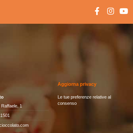
Aggiorna privacy
to
Le tue preferenze relative al
consenso
 Raffaele, 1
31501
cioccolato.com