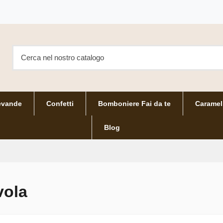
evande
Confetti
Bomboniere Fai da te
Caramel
Blog
vola