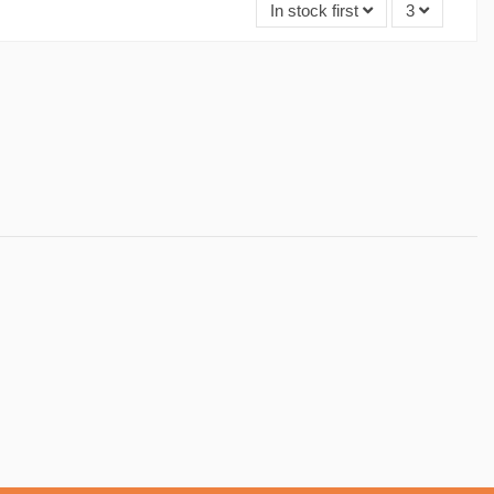
In stock first
3