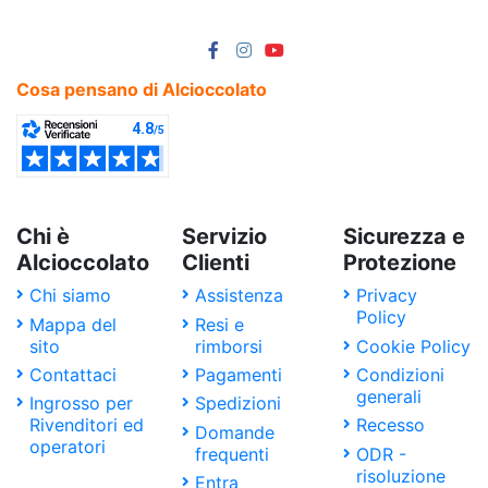
Prezzo
€
€
Cosa pensano di Alcioccolato
Chi è
Servizio
Sicurezza e
Alcioccolato
Clienti
Protezione
Chi siamo
Assistenza
Privacy
Policy
Mappa del
Resi e
sito
rimborsi
Cookie Policy
Contattaci
Pagamenti
Condizioni
generali
Ingrosso per
Spedizioni
Rivenditori ed
Recesso
Domande
operatori
frequenti
ODR -
risoluzione
Entra