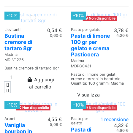
-10%
-10%
Non disponibile
Lievitanti
0,54 €
Paste per gelato
3,78 €
Bustina
Pasta di limone
0,60 €
4,20 €
cremore di
100 gr per
tartaro 8gr
gelato e crema
Pasticcera
Madma
MDLV1226
Madma
MDPG0431
Bustina cremore di tartaro 8gr
Pasta di limone per gelati,
Aggiungi
creme e torroni in barattolo
Quantità: 100 grammi Madma
al carrello
Visualizza
-10%
-10%
Non disponibile
Non disponibile
Aromi
4,55 €
Paste per
1 recensione
gelato
Vaniglia
5,06 €
4,32 €
Pasta di
bourbon in
4,80 €