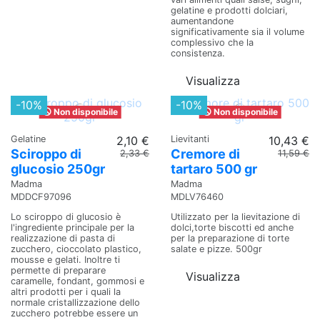
gelatine e prodotti dolciari,
aumentandone
significativamente sia il volume
complessivo che la
consistenza.
Visualizza
-10%
-10%
Non disponibile
Non disponibile
Gelatine
2,10 €
Lievitanti
10,43 €
Sciroppo di
Cremore di
2,33 €
11,59 €
glucosio 250gr
tartaro 500 gr
Madma
Madma
MDDCF97096
MDLV76460
Lo sciroppo di glucosio è
Utilizzato per la lievitazione di
l'ingrediente principale per la
dolci,torte biscotti ed anche
realizzazione di pasta di
per la preparazione di torte
zucchero, cioccolato plastico,
salate e pizze. 500gr
mousse e gelati. Inoltre ti
permette di preparare
Visualizza
caramelle, fondant, gommosi e
altri prodotti per i quali la
normale cristallizzazione dello
zucchero potrebbe essere un