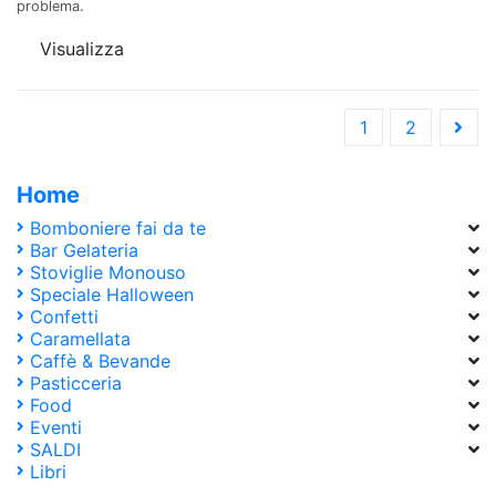
problema.
Visualizza
1
2
Home
Bomboniere fai da te
Disponibile
1
Bar Gelateria
Stoviglie Monouso
Speciale Halloween
Categorie
Confetti
Bar Gelateria
4
Caramellata
Caffè & Bevande
Eventi
3
Pasticceria
Food
17
Food
Pasticceria
4
Eventi
SALDI
SALDI
2
Libri