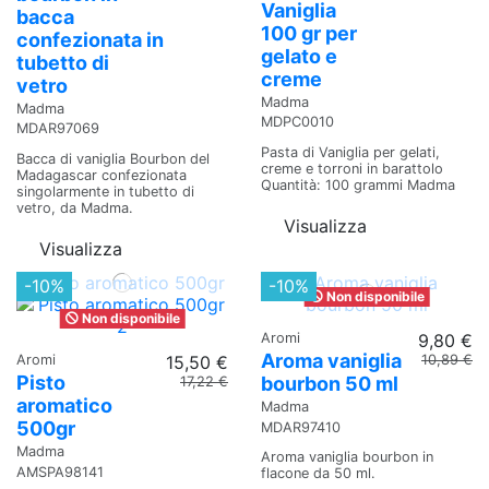
Vaniglia
bacca
100 gr per
confezionata in
gelato e
tubetto di
creme
vetro
Madma
Madma
MDPC0010
MDAR97069
Pasta di Vaniglia per gelati,
Bacca di vaniglia Bourbon del
creme e torroni in barattolo
Madagascar confezionata
Quantità: 100 grammi Madma
singolarmente in tubetto di
vetro, da Madma.
Visualizza
Visualizza
-10%
-10%
Non disponibile
Non disponibile
Aromi
9,80 €
Aroma vaniglia
Aromi
15,50 €
10,89 €
Pisto
bourbon 50 ml
17,22 €
aromatico
Madma
500gr
MDAR97410
Madma
Aroma vaniglia bourbon in
AMSPA98141
flacone da 50 ml.