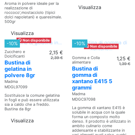
Aroma in polvere ideale per la
Visualizza
realizzazione di
roccoco',mostacciolo (tipici
dolci napoletani) e quaresimale.
500gr
Visualizza
Non disponibile
-10%
-10%
Non disponibile
Zucchero e
2,15 €
Dolcificanti
2,39 €
Gomma e Colla
1,25 €
Bustina di
alimentare
1,39 €
Bustina di
gelatina in
gomma di
polvere 8gr
xantano E415 5
Madma
grammi
MDGL97099
Madma
Sostituisce la comune gelatina
MDGC97098
in fogli e può essere utilizzata
sia a caldo che a freddo.
La gomma di xantano E415 è
Bustina da 8gr
solubile in acqua con la quale
forma un composto molto
Visualizza
denso. Il prodotto è utilizzato in
ambito culinario come
addensante e stabilizzante in
vari alimenti quali salse, sughi,