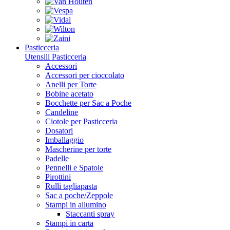
Pasticceria
Utensili Pasticceria
Accessori
Accessori per cioccolato
Anelli per Torte
Bobine acetato
Bocchette per Sac a Poche
Candeline
Ciotole per Pasticceria
Dosatori
Imballaggio
Mascherine per torte
Padelle
Pennelli e Spatole
Pirottini
Rulli tagliapasta
Sac a poche/Zeppole
Stampi in allumino
Staccanti spray
Stampi in carta