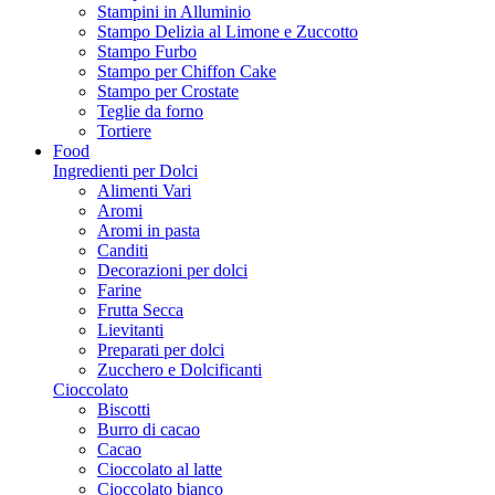
Stampini in Alluminio
Stampo Delizia al Limone e Zuccotto
Stampo Furbo
Stampo per Chiffon Cake
Stampo per Crostate
Teglie da forno
Tortiere
Food
Ingredienti per Dolci
Alimenti Vari
Aromi
Aromi in pasta
Canditi
Decorazioni per dolci
Farine
Frutta Secca
Lievitanti
Preparati per dolci
Zucchero e Dolcificanti
Cioccolato
Biscotti
Burro di cacao
Cacao
Cioccolato al latte
Cioccolato bianco