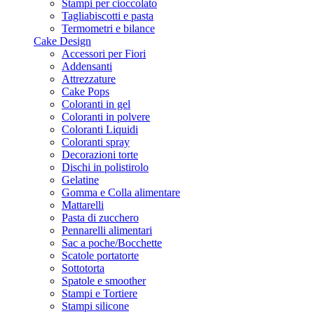
Stampi per cioccolato
Tagliabiscotti e pasta
Termometri e bilance
Cake Design
Accessori per Fiori
Addensanti
Attrezzature
Cake Pops
Coloranti in gel
Coloranti in polvere
Coloranti Liquidi
Coloranti spray
Decorazioni torte
Dischi in polistirolo
Gelatine
Gomma e Colla alimentare
Mattarelli
Pasta di zucchero
Pennarelli alimentari
Sac a poche/Bocchette
Scatole portatorte
Sottotorta
Spatole e smoother
Stampi e Tortiere
Stampi silicone