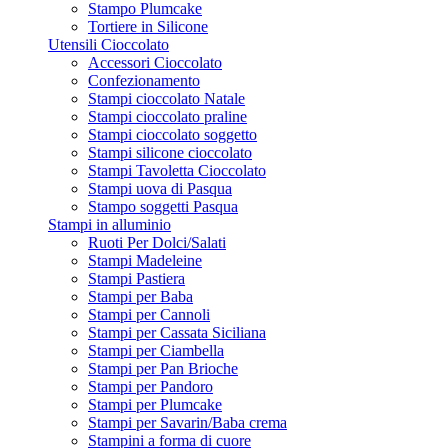
Stampo Plumcake
Tortiere in Silicone
Utensili Cioccolato
Accessori Cioccolato
Confezionamento
Stampi cioccolato Natale
Stampi cioccolato praline
Stampi cioccolato soggetto
Stampi silicone cioccolato
Stampi Tavoletta Cioccolato
Stampi uova di Pasqua
Stampo soggetti Pasqua
Stampi in alluminio
Ruoti Per Dolci/Salati
Stampi Madeleine
Stampi Pastiera
Stampi per Baba
Stampi per Cannoli
Stampi per Cassata Siciliana
Stampi per Ciambella
Stampi per Pan Brioche
Stampi per Pandoro
Stampi per Plumcake
Stampi per Savarin/Baba crema
Stampini a forma di cuore