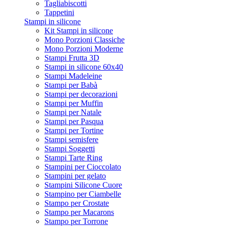
Tagliabiscotti
Tappetini
Stampi in silicone
Kit Stampi in silicone
Mono Porzioni Classiche
Mono Porzioni Moderne
Stampi Frutta 3D
Stampi in silicone 60x40
Stampi Madeleine
Stampi per Babà
Stampi per decorazioni
Stampi per Muffin
Stampi per Natale
Stampi per Pasqua
Stampi per Tortine
Stampi semisfere
Stampi Soggetti
Stampi Tarte Ring
Stampini per Cioccolato
Stampini per gelato
Stampini Silicone Cuore
Stampino per Ciambelle
Stampo per Crostate
Stampo per Macarons
Stampo per Torrone