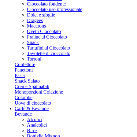
Cioccolato fondente
Cioccolato uso professionale
Dolci e sfoglie
Dragees
Macarons
Ovetti Cioccolato
Praline al Cioccolato
Snack
Tartufini al Cioccolato
Tavolette di cioccolato
Torroni
Confetture
Panettoni
Pasta
Snack Salato
Creme Spalmabili
Monoporzioni Colazione
Colombe
Uova di cioccolato
Caffè & Bevande
Bevande
Alcolici
Analcolici
Birre
Bottiglie Mignon