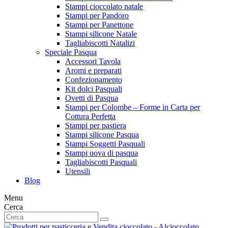
Stampi cioccolato natale
Stampi per Pandoro
Stampi per Panettone
Stampi silicone Natale
Tagliabiscotti Natalizi
Speciale Pasqua
Accessori Tavola
Aromi e preparati
Confezionamento
Kit dolci Pasquali
Ovetti di Pasqua
Stampi per Colombe – Forme in Carta per
Cottura Perfetta
Stampi per pastiera
Stampi silicone Pasqua
Stampi Soggetti Pasquali
Stampi uova di pasqua
Tagliabiscotti Pasquali
Utensili
Blog
Menu
Cerca