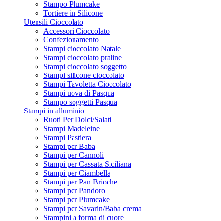
Stampo Plumcake
Tortiere in Silicone
Utensili Cioccolato
Accessori Cioccolato
Confezionamento
Stampi cioccolato Natale
Stampi cioccolato praline
Stampi cioccolato soggetto
Stampi silicone cioccolato
Stampi Tavoletta Cioccolato
Stampi uova di Pasqua
Stampo soggetti Pasqua
Stampi in alluminio
Ruoti Per Dolci/Salati
Stampi Madeleine
Stampi Pastiera
Stampi per Baba
Stampi per Cannoli
Stampi per Cassata Siciliana
Stampi per Ciambella
Stampi per Pan Brioche
Stampi per Pandoro
Stampi per Plumcake
Stampi per Savarin/Baba crema
Stampini a forma di cuore