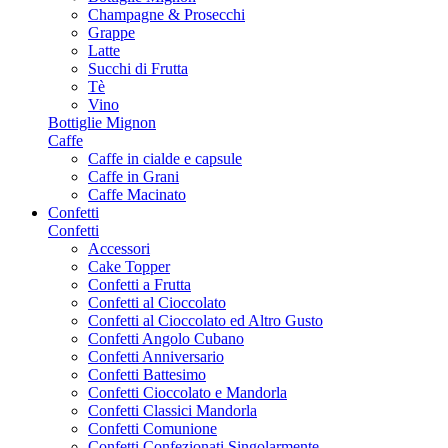
Champagne & Prosecchi
Grappe
Latte
Succhi di Frutta
Tè
Vino
Bottiglie Mignon
Caffe
Caffe in cialde e capsule
Caffe in Grani
Caffe Macinato
Confetti
Confetti
Accessori
Cake Topper
Confetti a Frutta
Confetti al Cioccolato
Confetti al Cioccolato ed Altro Gusto
Confetti Angolo Cubano
Confetti Anniversario
Confetti Battesimo
Confetti Cioccolato e Mandorla
Confetti Classici Mandorla
Confetti Comunione
Confetti Confezionati Singolarmente