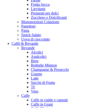
Farine
Frutta Secca
Lievitanti
Preparati per dolci
Zucchero e Dolcificanti
Monoporzioni Colazione
Panettoni
Pasta
Snack Salato
Uova di cioccolato
Caffè & Bevande
Bevande
Alcolici
Analcolici
Birre
Bottiglie Mignon
Champagne & Prosecchi
Grappe
Latte
Succhi di Frutta
Tè
Vino
Caffe
Caffe in cialde e capsule
Caffe in Grani