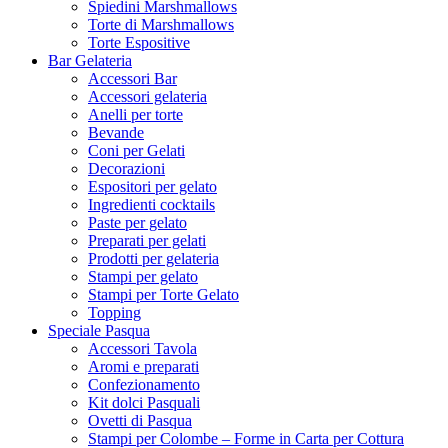
Spiedini Marshmallows
Torte di Marshmallows
Torte Espositive
Bar Gelateria
Accessori Bar
Accessori gelateria
Anelli per torte
Bevande
Coni per Gelati
Decorazioni
Espositori per gelato
Ingredienti cocktails
Paste per gelato
Preparati per gelati
Prodotti per gelateria
Stampi per gelato
Stampi per Torte Gelato
Topping
Speciale Pasqua
Accessori Tavola
Aromi e preparati
Confezionamento
Kit dolci Pasquali
Ovetti di Pasqua
Stampi per Colombe – Forme in Carta per Cottura