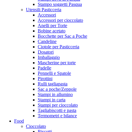
Stampo soggetti Pasqua
Utensili Pasticceria
Accessori
Accessori per cioccolato
Anelli per Torte
Bobine acetato
Bocchette per Sac a Poche
Candeline
Ciotole per Pasticceria
Dosatori
Imballaggio
Mascherine per torte
Padelle
Pennelli e Spatole
Pirottini
Rulli tagliapasta
Sac a poche/Zeppole
Stampi in allumino
Stampi in carta
Stampi per cioccolato
Tagliabiscotti e pasta
Termometri e bilance
Food
Cioccolato
Biscotti