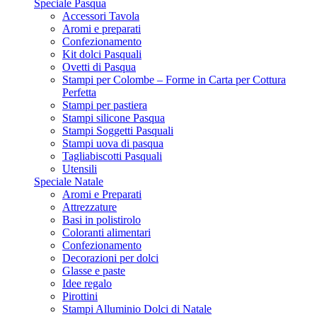
Speciale Pasqua
Accessori Tavola
Aromi e preparati
Confezionamento
Kit dolci Pasquali
Ovetti di Pasqua
Stampi per Colombe – Forme in Carta per Cottura
Perfetta
Stampi per pastiera
Stampi silicone Pasqua
Stampi Soggetti Pasquali
Stampi uova di pasqua
Tagliabiscotti Pasquali
Utensili
Speciale Natale
Aromi e Preparati
Attrezzature
Basi in polistirolo
Coloranti alimentari
Confezionamento
Decorazioni per dolci
Glasse e paste
Idee regalo
Pirottini
Stampi Alluminio Dolci di Natale