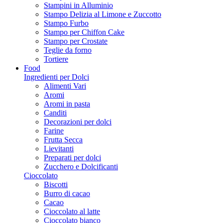
Stampini in Alluminio
Stampo Delizia al Limone e Zuccotto
Stampo Furbo
Stampo per Chiffon Cake
Stampo per Crostate
Teglie da forno
Tortiere
Food
Ingredienti per Dolci
Alimenti Vari
Aromi
Aromi in pasta
Canditi
Decorazioni per dolci
Farine
Frutta Secca
Lievitanti
Preparati per dolci
Zucchero e Dolcificanti
Cioccolato
Biscotti
Burro di cacao
Cacao
Cioccolato al latte
Cioccolato bianco