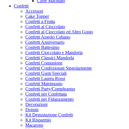
Caffe Macinato
Confetti
Accessori
Cake Topper
Confetti a Frutta
Confetti al Cioccolato
Confetti al Cioccolato ed Altro Gusto
Confetti Angolo Cubano
Confetti Anniversario
Confetti Battesimo
Confetti Cioccolato e Mandorla
Confetti Classici Mandorla
Confetti Comunione
Confetti Confezionati Singolarmente
Confetti Gusti Speciali
Confetti Laurea Rossi
Confetti Matrimonio
Confetti Party/Compleanno
Confetti per Confettata
Confetti per Fidanzamento
Decorazioni
Donuts
Kit Degustazione Confetti
Kit Risparmio
Macarons