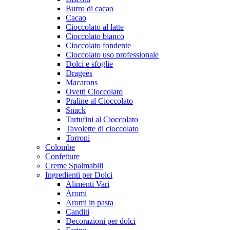
Burro di cacao
Cacao
Cioccolato al latte
Cioccolato bianco
Cioccolato fondente
Cioccolato uso professionale
Dolci e sfoglie
Dragees
Macarons
Ovetti Cioccolato
Praline al Cioccolato
Snack
Tartufini al Cioccolato
Tavolette di cioccolato
Torroni
Colombe
Confetture
Creme Spalmabili
Ingredienti per Dolci
Alimenti Vari
Aromi
Aromi in pasta
Canditi
Decorazioni per dolci