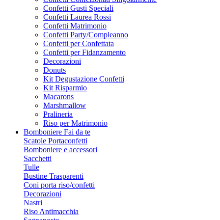
Confetti Gusti Speciali
Confetti Laurea Rossi
Confetti Matrimonio
Confetti Party/Compleanno
Confetti per Confettata
Confetti per Fidanzamento
Decorazioni
Donuts
Kit Degustazione Confetti
Kit Risparmio
Macarons
Marshmallow
Pralineria
Riso per Matrimonio
Bomboniere Fai da te
Scatole Portaconfetti
Bomboniere e accessori
Sacchetti
Tulle
Bustine Trasparenti
Coni porta riso/confetti
Decorazioni
Nastri
Riso Antimacchia