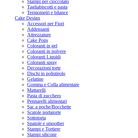
Stampi per cioccolato
Tagliabiscotti e pasta
Termometri e bilance
Cake Design
Accessori per Fiori
Addensanti
Attrezzature
Cake Pops
Coloranti in gel
Coloranti in polvere
Coloranti Liquidi
Coloranti spray
Decorazioni torte
Dischi in polistirolo
Gelatine
Gomma e Colla alimentare
Mattarelli
Pasta di zucchero
Pennarelli alimentari
Sac a poche/Bocchette
Scatole portatorte
Sottotorta
Spatole e smoother
Stampi e Tortiere
Stampi silicone