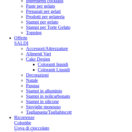
Ingredienti cocktails
Paste per gelato
Preparati per gelati
Prodotti per gelateria
Stampi per gelato
Stampi per Torte Gelato
Topping
Offerte
SALDI
Accessori/Attrezzature
Alimenti Vari
Cake Design
Coloranti liquidi
Coloranti Liquidi
Decorazioni
Natale
Pasqua
Stampi in alluminio
Stampi in policarbonato
Stampi in silicone
Stoviglie monouso
Tagliapasta/Tagliabiscott
Ricorrenze
Colombe
Uova di cioccolato