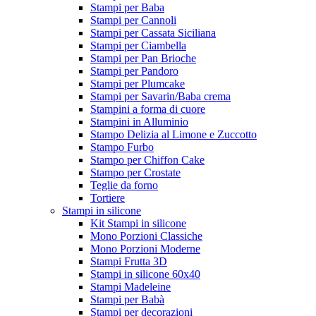
Stampi per Baba
Stampi per Cannoli
Stampi per Cassata Siciliana
Stampi per Ciambella
Stampi per Pan Brioche
Stampi per Pandoro
Stampi per Plumcake
Stampi per Savarin/Baba crema
Stampini a forma di cuore
Stampini in Alluminio
Stampo Delizia al Limone e Zuccotto
Stampo Furbo
Stampo per Chiffon Cake
Stampo per Crostate
Teglie da forno
Tortiere
Stampi in silicone
Kit Stampi in silicone
Mono Porzioni Classiche
Mono Porzioni Moderne
Stampi Frutta 3D
Stampi in silicone 60x40
Stampi Madeleine
Stampi per Babà
Stampi per decorazioni