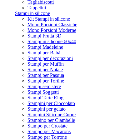
Tagliabiscotti
Tappetini
Stampi in silicone
Kit Stampi in silicone
Mono Porzioni Classiche
Mono Porzioni Moderne
Stampi Frutta 3D
Stampi in silicone 60x40
Stampi Madeleine
Stampi per Babà
Stampi per decorazioni
Stampi per Muffin
Stampi per Natale
Stampi per Pasqua
Stampi per Tortine
Stampi semisfere
Stampi Soggetti
Stampi Tarte Ring
Stampini per Cioccolato
Stampini per gelato
Stampini Silicone Cuore
Stampino per Ciambelle
Stampo per Crostate
Stampo per Macarons
Stampo per Torrone