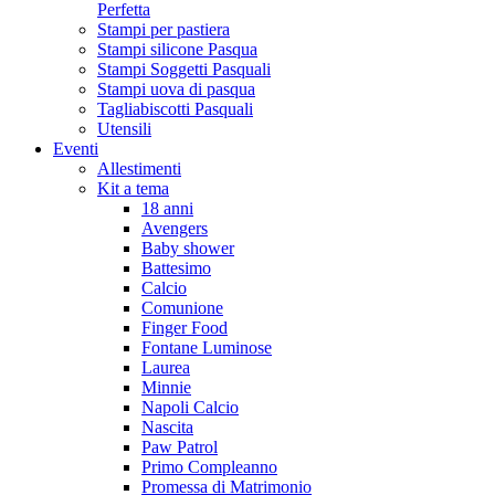
Perfetta
Stampi per pastiera
Stampi silicone Pasqua
Stampi Soggetti Pasquali
Stampi uova di pasqua
Tagliabiscotti Pasquali
Utensili
Eventi
Allestimenti
Kit a tema
18 anni
Avengers
Baby shower
Battesimo
Calcio
Comunione
Finger Food
Fontane Luminose
Laurea
Minnie
Napoli Calcio
Nascita
Paw Patrol
Primo Compleanno
Promessa di Matrimonio