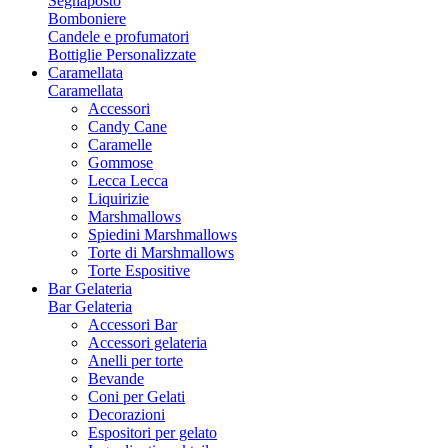
Segnaposto
Bomboniere
Candele e profumatori
Bottiglie Personalizzate
Caramellata
Caramellata
Accessori
Candy Cane
Caramelle
Gommose
Lecca Lecca
Liquirizie
Marshmallows
Spiedini Marshmallows
Torte di Marshmallows
Torte Espositive
Bar Gelateria
Bar Gelateria
Accessori Bar
Accessori gelateria
Anelli per torte
Bevande
Coni per Gelati
Decorazioni
Espositori per gelato