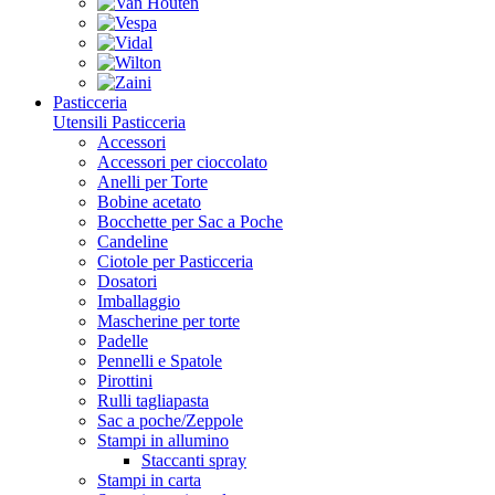
Pasticceria
Utensili Pasticceria
Accessori
Accessori per cioccolato
Anelli per Torte
Bobine acetato
Bocchette per Sac a Poche
Candeline
Ciotole per Pasticceria
Dosatori
Imballaggio
Mascherine per torte
Padelle
Pennelli e Spatole
Pirottini
Rulli tagliapasta
Sac a poche/Zeppole
Stampi in allumino
Staccanti spray
Stampi in carta