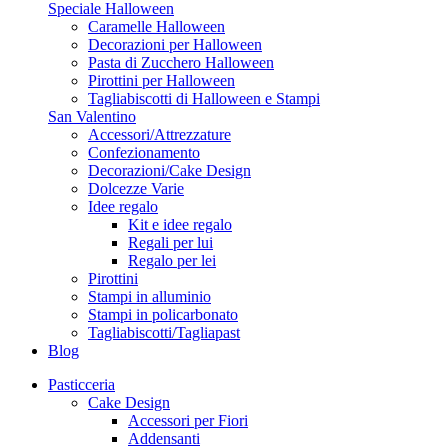
Speciale Halloween
Caramelle Halloween
Decorazioni per Halloween
Pasta di Zucchero Halloween
Pirottini per Halloween
Tagliabiscotti di Halloween e Stampi
San Valentino
Accessori/Attrezzature
Confezionamento
Decorazioni/Cake Design
Dolcezze Varie
Idee regalo
Kit e idee regalo
Regali per lui
Regalo per lei
Pirottini
Stampi in alluminio
Stampi in policarbonato
Tagliabiscotti/Tagliapast
Blog
Pasticceria
Cake Design
Accessori per Fiori
Addensanti