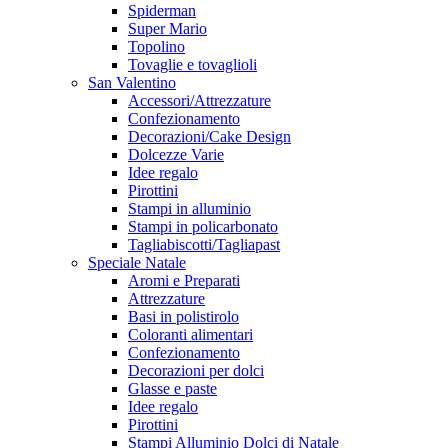
Spiderman
Super Mario
Topolino
Tovaglie e tovaglioli
San Valentino
Accessori/Attrezzature
Confezionamento
Decorazioni/Cake Design
Dolcezze Varie
Idee regalo
Pirottini
Stampi in alluminio
Stampi in policarbonato
Tagliabiscotti/Tagliapast
Speciale Natale
Aromi e Preparati
Attrezzature
Basi in polistirolo
Coloranti alimentari
Confezionamento
Decorazioni per dolci
Glasse e paste
Idee regalo
Pirottini
Stampi Alluminio Dolci di Natale