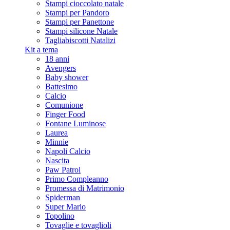
Stampi cioccolato natale
Stampi per Pandoro
Stampi per Panettone
Stampi silicone Natale
Tagliabiscotti Natalizi
Kit a tema
18 anni
Avengers
Baby shower
Battesimo
Calcio
Comunione
Finger Food
Fontane Luminose
Laurea
Minnie
Napoli Calcio
Nascita
Paw Patrol
Primo Compleanno
Promessa di Matrimonio
Spiderman
Super Mario
Topolino
Tovaglie e tovaglioli