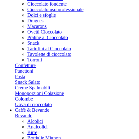
Cioccolato fondente
Cioccolato uso professionale
Dolci e sfoglie
Dragees
Macarons
Ovetti Cioccolato
Praline al Cioccolato
Snack
Tartufini al Cioccolato
Tavolette di cioccolato
Torroni
Confetture
Panettoni
Pasta
Snack Salato
Creme Spalmabili
Monoporzioni Colazione
Colombe
Uova di cioccolato
Caffè & Bevande
Bevande
Alcolici
Analcolici
Birre
Bottiglie Mignon