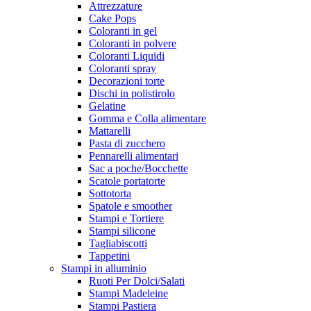
Attrezzature
Cake Pops
Coloranti in gel
Coloranti in polvere
Coloranti Liquidi
Coloranti spray
Decorazioni torte
Dischi in polistirolo
Gelatine
Gomma e Colla alimentare
Mattarelli
Pasta di zucchero
Pennarelli alimentari
Sac a poche/Bocchette
Scatole portatorte
Sottotorta
Spatole e smoother
Stampi e Tortiere
Stampi silicone
Tagliabiscotti
Tappetini
Stampi in alluminio
Ruoti Per Dolci/Salati
Stampi Madeleine
Stampi Pastiera