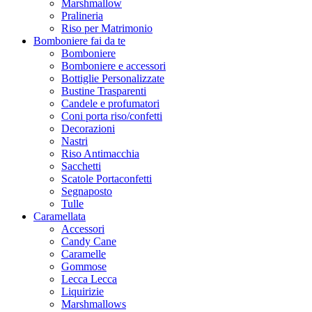
Marshmallow
Pralineria
Riso per Matrimonio
Bomboniere fai da te
Bomboniere
Bomboniere e accessori
Bottiglie Personalizzate
Bustine Trasparenti
Candele e profumatori
Coni porta riso/confetti
Decorazioni
Nastri
Riso Antimacchia
Sacchetti
Scatole Portaconfetti
Segnaposto
Tulle
Caramellata
Accessori
Candy Cane
Caramelle
Gommose
Lecca Lecca
Liquirizie
Marshmallows