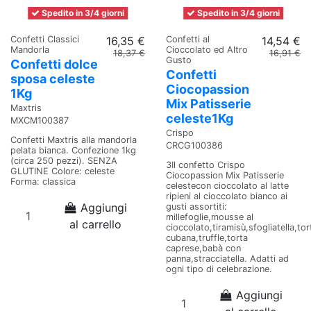
Spedito in 3/4 giorni
Spedito in 3/4 giorni
Confetti Classici
16,35 €
Confetti al
14,54 €
Mandorla
Cioccolato ed Altro
18,37 €
16,91 €
Gusto
Confetti dolce
Confetti
sposa celeste
Ciocopassion
1Kg
Mix Patisserie
Maxtris
celeste1Kg
MXCM100387
Crispo
Confetti Maxtris alla mandorla
CRCG100386
pelata bianca. Confezione 1kg
(circa 250 pezzi). SENZA
3Il confetto Crispo
GLUTINE Colore: celeste
Ciocopassion Mix Patisserie
Forma: classica
celestecon cioccolato al latte
ripieni al cioccolato bianco ai
Aggiungi
gusti assortiti:
millefoglie,mousse al
al carrello
cioccolato,tiramisù,sfogliatella,tor
cubana,truffle,torta
caprese,babà con
panna,stracciatella. Adatti ad
ogni tipo di celebrazione.
Aggiungi