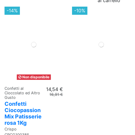
al carrello
-14%
-10%
Non disponibile
Confetti al
14,54 €
Cioccolato ed Altro
16,91 €
Gusto
Confetti
Ciocopassion
Mix Patisserie
rosa 1Kg
Crispo
CRCG100385