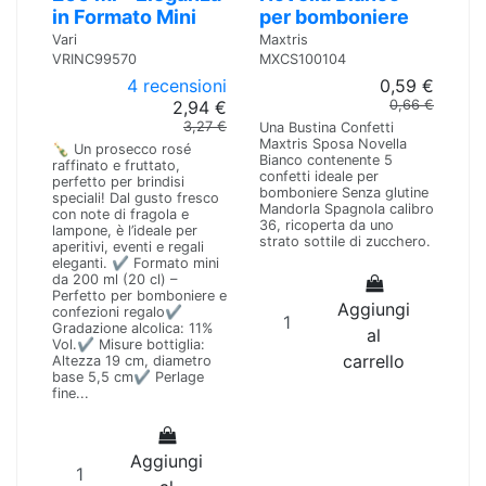
in Formato Mini
per bomboniere
Vari
Maxtris
VRINC99570
MXCS100104
4 recensioni
0,59 €
2,94 €
0,66 €
3,27 €
Una Bustina Confetti
Maxtris Sposa Novella
🍾 Un prosecco rosé
Bianco contenente 5
raffinato e fruttato,
confetti ideale per
perfetto per brindisi
bomboniere Senza glutine
speciali! Dal gusto fresco
Mandorla Spagnola calibro
con note di fragola e
36, ricoperta da uno
lampone, è l’ideale per
strato sottile di zucchero.
aperitivi, eventi e regali
eleganti. ✔️ Formato mini
da 200 ml (20 cl) –
Perfetto per bomboniere e
Aggiungi
confezioni regalo✔️
Gradazione alcolica: 11%
al
Vol.✔️ Misure bottiglia:
carrello
Altezza 19 cm, diametro
base 5,5 cm✔️ Perlage
fine...
Aggiungi