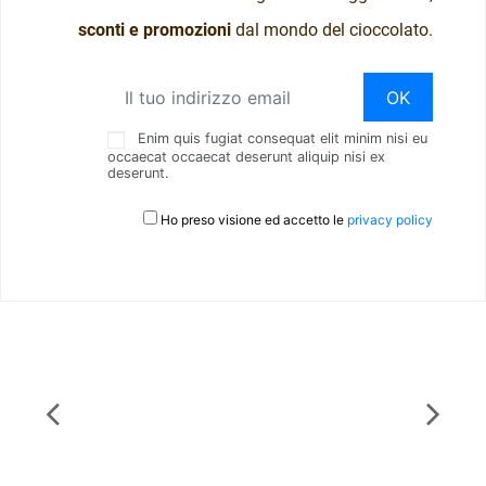
Buste
sconti e promozioni
dal mondo del cioccolato.
neutre
per
alimenti
10x20
Vari
Enim quis fugiat consequat elit minim nisi eu
VRBT54304
occaecat occaecat deserunt aliquip nisi ex
deserunt.
Con questi 100
sacchetti trasparenti
per alimenti potrai
Ho preso visione ed accetto le
privacy policy
confezionare in modo
elegante cioccolatini,
biscotti, caramelle e
qualsiasi altra tua
creazione. Misura
10x20CM
Visualizza