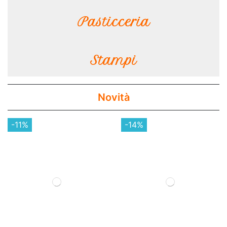
Pasticceria
Stampi
Novità
-11%
-14%