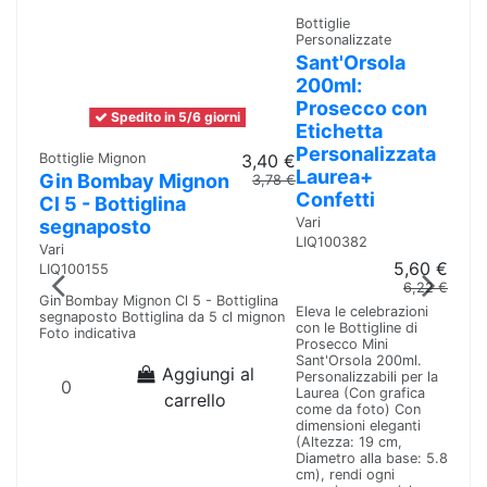
Bottiglie
Personalizzate
Sant'Orsola
200ml:
Prosecco con
Spedito in 5/6 giorni
Etichetta
Personalizzata
Bottiglie Mignon
3,40 €
Laurea+
Gin Bombay Mignon
3,78 €
Confetti
Cl 5 - Bottiglina
Vari
segnaposto
LIQ100382
Vari
5,60 €
LIQ100155
6,22 €
Gin Bombay Mignon Cl 5 - Bottiglina
Eleva le celebrazioni
segnaposto Bottiglina da 5 cl mignon
con le Bottigline di
Foto indicativa
Prosecco Mini
Sant'Orsola 200ml.
Aggiungi al
Personalizzabili per la
Laurea (Con grafica
carrello
come da foto) Con
dimensioni eleganti
(Altezza: 19 cm,
Diametro alla base: 5.8
cm), rendi ogni