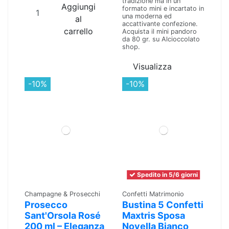
tradizione ma in un
Aggiungi
formato mini e incartato in
una moderna ed
al
accattivante confezione.
carrello
Acquista il mini pandoro
da 80 gr. su Alcioccolato
shop.
Visualizza
-10%
-10%
Spedito in 5/6 giorni
Champagne & Prosecchi
Confetti Matrimonio
Prosecco
Bustina 5 Confetti
Sant'Orsola Rosé
Maxtris Sposa
200 ml – Eleganza
Novella Bianco