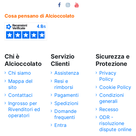
Cosa pensano di Alcioccolato
Chi è
Servizio
Sicurezza e
Alcioccolato
Clienti
Protezione
Chi siamo
Assistenza
Privacy
Policy
Mappa del
Resi e
sito
rimborsi
Cookie Policy
Contattaci
Pagamenti
Condizioni
generali
Ingrosso per
Spedizioni
Rivenditori ed
Recesso
Domande
operatori
frequenti
ODR -
risoluzione
Entra
dispute online