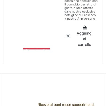
occasione speciale con
il connubio perfetto di
gusto e stile offerto
dalle nostre esclusive
bottigline di Prosecco.
+ nastro Anniversario
Aggiungi
al
carrello
Non disponibile
Your next
-10%
-10%
Home office
Bomboniere fai da te
3,51 €
10 Buste Organza
3,90 €
Celeste Porta
Confetti cm 9x12
Vari
VRSC53740
Iscriviti alla nostra
Non disponibile
10 Buste Organza Celeste Porta
Newsletter!
Confetti cm 9x12
Bomboniere
4,71 €
fai da te
5,23 €
Visualizza
Riceverai ogni mese suggerimenti,
CF 100