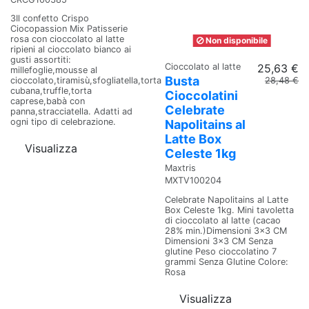
3Il confetto Crispo
Ciocopassion Mix Patisserie
rosa con cioccolato al latte
Non disponibile
ripieni al cioccolato bianco ai
gusti assortiti:
Cioccolato al latte
25,63 €
millefoglie,mousse al
Busta
28,48 €
cioccolato,tiramisù,sfogliatella,torta
cubana,truffle,torta
Cioccolatini
caprese,babà con
Celebrate
panna,stracciatella. Adatti ad
ogni tipo di celebrazione.
Napolitains al
Latte Box
Visualizza
Celeste 1kg
Maxtris
MXTV100204
Celebrate Napolitains al Latte
Box Celeste 1kg. Mini tavoletta
di cioccolato al latte (cacao
28% min.)Dimensioni 3x3 CM
Dimensioni 3x3 CM Senza
glutine Peso cioccolatino 7
grammi Senza Glutine Colore:
Rosa
Visualizza