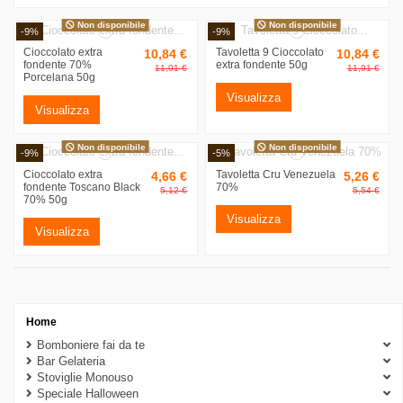
Non disponibile
Non disponibile
-9%
-9%
Cioccolato extra
Tavoletta 9 Cioccolato
10,84 €
10,84 €
fondente 70%
extra fondente 50g
11,91 €
11,91 €
Porcelana 50g
Visualizza
Visualizza
Non disponibile
Non disponibile
-9%
-5%
Cioccolato extra
Tavoletta Cru Venezuela
4,66 €
5,26 €
fondente Toscano Black
70%
5,12 €
5,54 €
70% 50g
Visualizza
Visualizza
Home
Bomboniere fai da te
Categorie
Bar Gelateria
Stoviglie Monouso
Food
4
Speciale Halloween