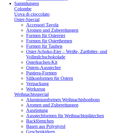
Sammlungen
Colombe
Uova di cioccolato
Oster-Special
Accessori Tavola
Aromen und Zubereitungen
Formen für Ostereier
Formen für Osterthemen
Formen für Tauben
Oster-Schoko-Eier – Weiße, Zartbitter- und
Vollmilchschokolade
Osterkuchen-Kit
Ostern-Ausstecher
Pastiera-Formen
Silikonformen für Ostern
Verpackung
Werkzeug
Weihnachtsspecial
Aluminiumformen Weihnachtsbonbons
Aromen und Zubereitungen
Ausrüstung
Ausstechformen für Weihnachtsplätzchen
Backförmchen
Basen aus Polystyrol
Geschenkideen