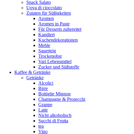
Snack Salato
Uova di cioccolato
Zutaten für Süßigkeiten
Aromen
Aromen in Paste
Für Desserts zubereitet
Kandiert
Kuchendekorationen
Mehle
Sauerteig
Trockenobst
Vari Lebensmittel
Zucker und Süßstoffe
Kaffee & Getränke
Getränke
Alcolici
Birre
Bottiglie Mignon
Champagne & Prosecchi
Grappe
Latte
Nicht alkoholisch
Succhi di Frutta
tea
Vino