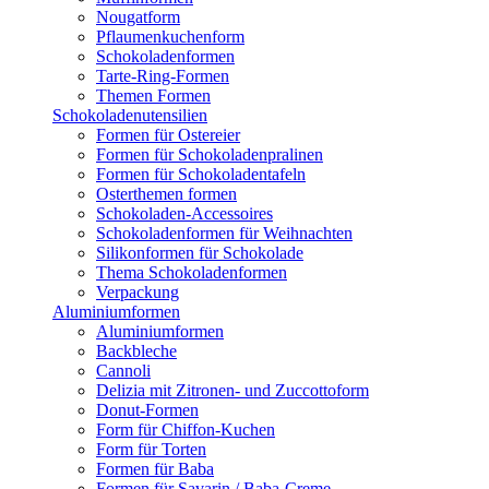
Nougatform
Pflaumenkuchenform
Schokoladenformen
Tarte-Ring-Formen
Themen Formen
Schokoladenutensilien
Formen für Ostereier
Formen für Schokoladenpralinen
Formen für Schokoladentafeln
Osterthemen formen
Schokoladen-Accessoires
Schokoladenformen für Weihnachten
Silikonformen für Schokolade
Thema Schokoladenformen
Verpackung
Aluminiumformen
Aluminiumformen
Backbleche
Cannoli
Delizia mit Zitronen- und Zuccottoform
Donut-Formen
Form für Chiffon-Kuchen
Form für Torten
Formen für Baba
Formen für Savarin / Baba-Creme