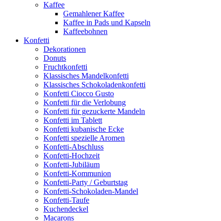
Kaffee
Gemahlener Kaffee
Kaffee in Pads und Kapseln
Kaffeebohnen
Konfetti
Dekorationen
Donuts
Fruchtkonfetti
Klassisches Mandelkonfetti
Klassisches Schokoladenkonfetti
Konfetti Ciocco Gusto
Konfetti für die Verlobung
Konfetti für gezuckerte Mandeln
Konfetti im Tablett
Konfetti kubanische Ecke
Konfetti spezielle Aromen
Konfetti-Abschluss
Konfetti-Hochzeit
Konfetti-Jubiläum
Konfetti-Kommunion
Konfetti-Party / Geburtstag
Konfetti-Schokoladen-Mandel
Konfetti-Taufe
Kuchendeckel
Macarons