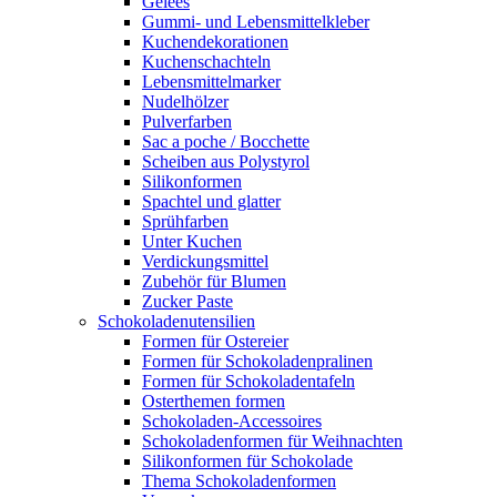
Gelees
Gummi- und Lebensmittelkleber
Kuchendekorationen
Kuchenschachteln
Lebensmittelmarker
Nudelhölzer
Pulverfarben
Sac a poche / Bocchette
Scheiben aus Polystyrol
Silikonformen
Spachtel und glatter
Sprühfarben
Unter Kuchen
Verdickungsmittel
Zubehör für Blumen
Zucker Paste
Schokoladenutensilien
Formen für Ostereier
Formen für Schokoladenpralinen
Formen für Schokoladentafeln
Osterthemen formen
Schokoladen-Accessoires
Schokoladenformen für Weihnachten
Silikonformen für Schokolade
Thema Schokoladenformen