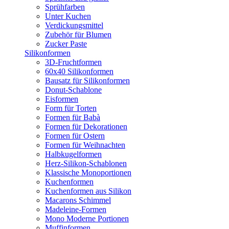
Sprühfarben
Unter Kuchen
Verdickungsmittel
Zubehör für Blumen
Zucker Paste
Silikonformen
3D-Fruchtformen
60x40 Silikonformen
Bausatz für Silikonformen
Donut-Schablone
Eisformen
Form für Torten
Formen für Babà
Formen für Dekorationen
Formen für Ostern
Formen für Weihnachten
Halbkugelformen
Herz-Silikon-Schablonen
Klassische Monoportionen
Kuchenformen
Kuchenformen aus Silikon
Macarons Schimmel
Madeleine-Formen
Mono Moderne Portionen
Muffinformen