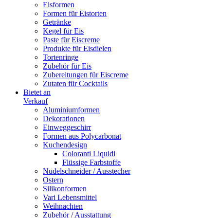
Eisformen
Formen für Eistorten
Getränke
Kegel für Eis
Paste für Eiscreme
Produkte für Eisdielen
Tortenringe
Zubehör für Eis
Zubereitungen für Eiscreme
Zutaten für Cocktails
Bietet an
Verkauf
Aluminiumformen
Dekorationen
Einweggeschirr
Formen aus Polycarbonat
Kuchendesign
Coloranti Liquidi
Flüssige Farbstoffe
Nudelschneider / Ausstecher
Ostern
Silikonformen
Vari Lebensmittel
Weihnachten
Zubehör / Ausstattung