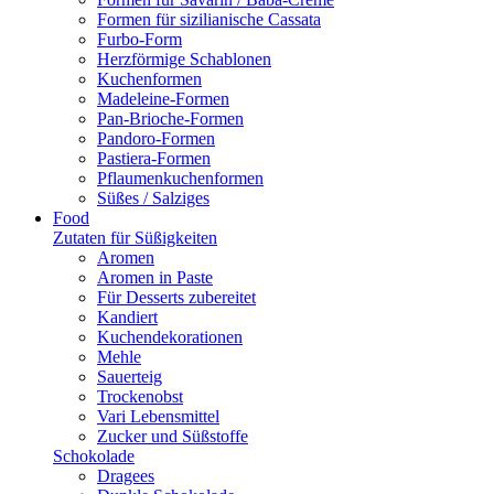
Formen für sizilianische Cassata
Furbo-Form
Herzförmige Schablonen
Kuchenformen
Madeleine-Formen
Pan-Brioche-Formen
Pandoro-Formen
Pastiera-Formen
Pflaumenkuchenformen
Süßes / Salziges
Food
Zutaten für Süßigkeiten
Aromen
Aromen in Paste
Für Desserts zubereitet
Kandiert
Kuchendekorationen
Mehle
Sauerteig
Trockenobst
Vari Lebensmittel
Zucker und Süßstoffe
Schokolade
Dragees