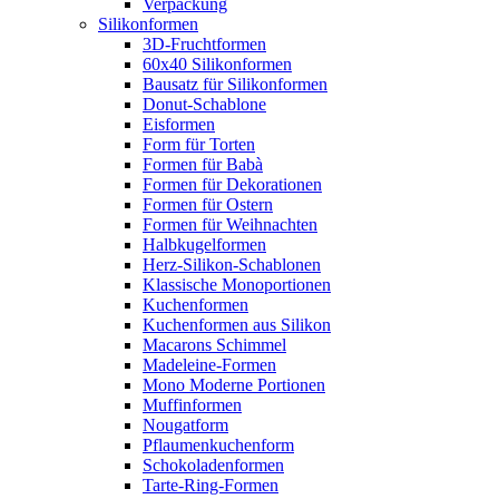
Verpackung
Silikonformen
3D-Fruchtformen
60x40 Silikonformen
Bausatz für Silikonformen
Donut-Schablone
Eisformen
Form für Torten
Formen für Babà
Formen für Dekorationen
Formen für Ostern
Formen für Weihnachten
Halbkugelformen
Herz-Silikon-Schablonen
Klassische Monoportionen
Kuchenformen
Kuchenformen aus Silikon
Macarons Schimmel
Madeleine-Formen
Mono Moderne Portionen
Muffinformen
Nougatform
Pflaumenkuchenform
Schokoladenformen
Tarte-Ring-Formen