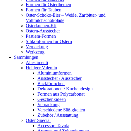
Formen für Osterthemen
Formen für Tauben
Oster-Schoko-Eier – Weiße, Zartbitter- und
Vollmilchschokolade
Osterkuchen-Kit
Ostern-Ausstecher
Pastiera-Formen
Silikonformen für Ostern
Verpackung
Werkzeug
Sammlungen
Allestimenti
Heiliger Valentin
Aluminiumformen
Ausstecher / Ausstecher
Backförmchen
Dekorationen / Kuchendesign
Formen aus Polycarbonat
Geschenkideen
Verpackung
Verschiedene Süßigkeiten
Zubehör / Ausstattung
Oster-Special
Accessori Tavola
Aromen und Zubereitungen