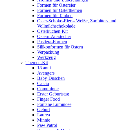
Formen für Ostereier
Formen für Osterthemen
Formen für Tauben
Oster-Schoko-Eier – Weiße, Zartbitter- und
Vollmilchschokolade
Osterkuchen-Kit
Ostern-Ausstecher
Pastiera-Formen
Silikonformen für Ostern
Verpackung
Werkzeug
Themen-Kit
18 anni
Avengers
Baby-Duschen
Calcio
Comunione
Erster Geburtstag
Finger Food
Fontane Luminose
Geburt
Laurea
Minnie
Paw Patrol