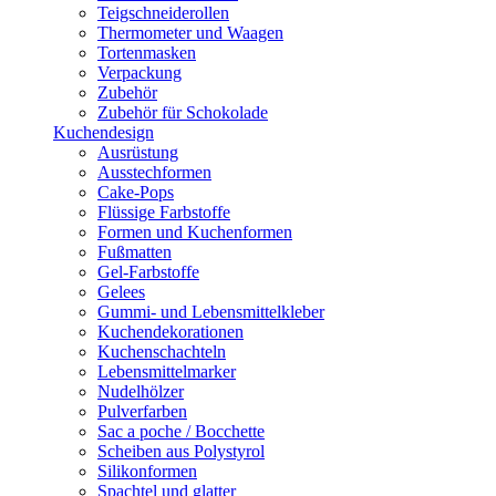
Teigschneiderollen
Thermometer und Waagen
Tortenmasken
Verpackung
Zubehör
Zubehör für Schokolade
Kuchendesign
Ausrüstung
Ausstechformen
Cake-Pops
Flüssige Farbstoffe
Formen und Kuchenformen
Fußmatten
Gel-Farbstoffe
Gelees
Gummi- und Lebensmittelkleber
Kuchendekorationen
Kuchenschachteln
Lebensmittelmarker
Nudelhölzer
Pulverfarben
Sac a poche / Bocchette
Scheiben aus Polystyrol
Silikonformen
Spachtel und glatter