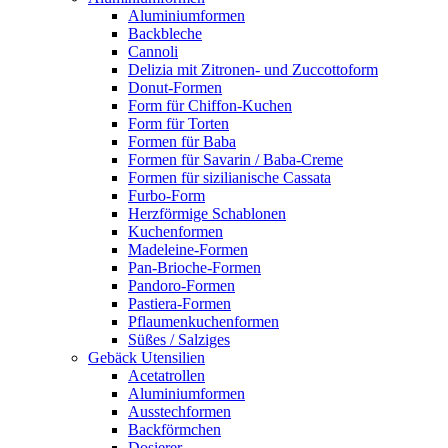
Aluminiumformen
Backbleche
Cannoli
Delizia mit Zitronen- und Zuccottoform
Donut-Formen
Form für Chiffon-Kuchen
Form für Torten
Formen für Baba
Formen für Savarin / Baba-Creme
Formen für sizilianische Cassata
Furbo-Form
Herzförmige Schablonen
Kuchenformen
Madeleine-Formen
Pan-Brioche-Formen
Pandoro-Formen
Pastiera-Formen
Pflaumenkuchenformen
Süßes / Salziges
Gebäck Utensilien
Acetatrollen
Aluminiumformen
Ausstechformen
Backförmchen
Dosierer