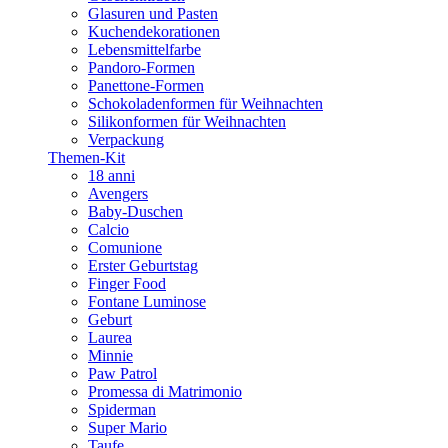
Glasuren und Pasten
Kuchendekorationen
Lebensmittelfarbe
Pandoro-Formen
Panettone-Formen
Schokoladenformen für Weihnachten
Silikonformen für Weihnachten
Verpackung
Themen-Kit
18 anni
Avengers
Baby-Duschen
Calcio
Comunione
Erster Geburtstag
Finger Food
Fontane Luminose
Geburt
Laurea
Minnie
Paw Patrol
Promessa di Matrimonio
Spiderman
Super Mario
Taufe