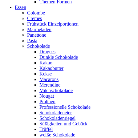
Themen Formen
Essen
Colombe
Cremes
Frühstück Einzelportionen
Marmeladen
Panettone
Pasta
Schokolade
Dragees
Dunkle Schokolade
Kakao
Kakaobutter
Kekse
Macarons
Merendine
Milchschokolade
Nougat
Pralinen
Professionelle Schokolade
Schokoladeneier
Schokoladenriegel
Süßigkeiten und Gebäck
Trüffel
weiße Schokolade