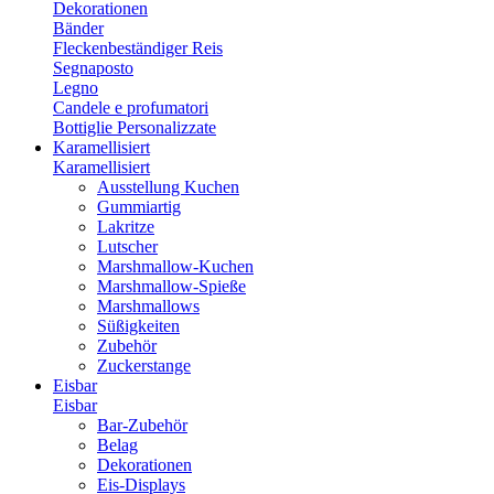
Dekorationen
Bänder
Fleckenbeständiger Reis
Segnaposto
Legno
Candele e profumatori
Bottiglie Personalizzate
Karamellisiert
Karamellisiert
Ausstellung Kuchen
Gummiartig
Lakritze
Lutscher
Marshmallow-Kuchen
Marshmallow-Spieße
Marshmallows
Süßigkeiten
Zubehör
Zuckerstange
Eisbar
Eisbar
Bar-Zubehör
Belag
Dekorationen
Eis-Displays