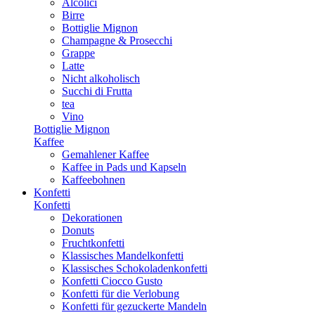
Alcolici
Birre
Bottiglie Mignon
Champagne & Prosecchi
Grappe
Latte
Nicht alkoholisch
Succhi di Frutta
tea
Vino
Bottiglie Mignon
Kaffee
Gemahlener Kaffee
Kaffee in Pads und Kapseln
Kaffeebohnen
Konfetti
Konfetti
Dekorationen
Donuts
Fruchtkonfetti
Klassisches Mandelkonfetti
Klassisches Schokoladenkonfetti
Konfetti Ciocco Gusto
Konfetti für die Verlobung
Konfetti für gezuckerte Mandeln