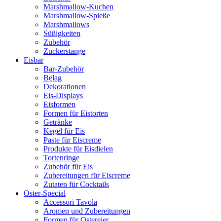
Marshmallow-Kuchen
Marshmallow-Spieße
Marshmallows
Süßigkeiten
Zubehör
Zuckerstange
Eisbar
Bar-Zubehör
Belag
Dekorationen
Eis-Displays
Eisformen
Formen für Eistorten
Getränke
Kegel für Eis
Paste für Eiscreme
Produkte für Eisdielen
Tortenringe
Zubehör für Eis
Zubereitungen für Eiscreme
Zutaten für Cocktails
Oster-Special
Accessori Tavola
Aromen und Zubereitungen
Formen für Ostereier