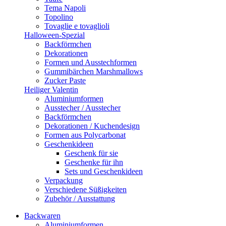
Tema Napoli
Topolino
Tovaglie e tovaglioli
Halloween-Spezial
Backförmchen
Dekorationen
Formen und Ausstechformen
Gummibärchen Marshmallows
Zucker Paste
Heiliger Valentin
Aluminiumformen
Ausstecher / Ausstecher
Backförmchen
Dekorationen / Kuchendesign
Formen aus Polycarbonat
Geschenkideen
Geschenk für sie
Geschenke für ihn
Sets und Geschenkideen
Verpackung
Verschiedene Süßigkeiten
Zubehör / Ausstattung
Backwaren
Aluminiumformen