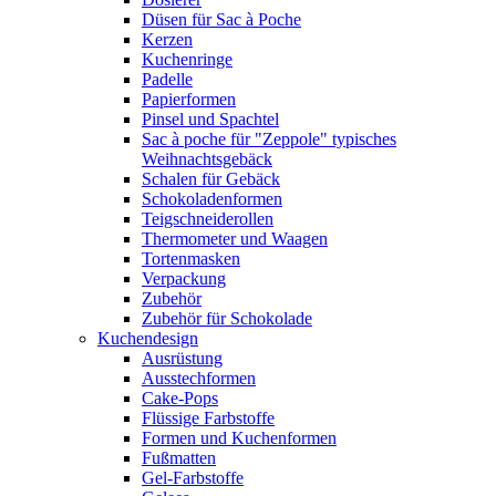
Düsen für Sac à Poche
Kerzen
Kuchenringe
Padelle
Papierformen
Pinsel und Spachtel
Sac à poche für "Zeppole" typisches
Weihnachtsgebäck
Schalen für Gebäck
Schokoladenformen
Teigschneiderollen
Thermometer und Waagen
Tortenmasken
Verpackung
Zubehör
Zubehör für Schokolade
Kuchendesign
Ausrüstung
Ausstechformen
Cake-Pops
Flüssige Farbstoffe
Formen und Kuchenformen
Fußmatten
Gel-Farbstoffe