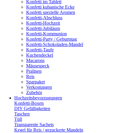
Konfetti im Tablett
Konfetti kubanische Ecke
Konfetti spezielle Aromen
Konfetti-Abschluss
Konfetti-Hochzeit
Konfetti-Jubiläum
Konfetti-Kommunion
Konfetti-Party / Geburtstag
Konfetti-Schokoladen-Mandel
Konfetti-Taufe
Kuchendeckel
Macarons
Mäusespeck
Pralinen
Reis
Sparpaket
Verkostungen
Zubehör
Hochzeitsbevorzugungen
Konfetti-Boxen
DIY Gefälligkeiten
Taschen
Tüll
Transparente Sachets
Kegel für Reis / gezuckerte Mandeln