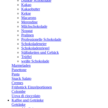
Dunkle Schokolade
Kakao
Kakaobutter
Kekse
Macarons
Merendine
Milchschokolade
Nougat
Pralinen
Professionelle Schokolade
Schokoladeneier
Schokoladenriegel
Süßigkeiten und Gebäck
Trüffel
weiße Schokolade
Marmeladen
Panettone
Pasta
Snack Salato
Cremes
Frühstück Einzelportionen
Colombe
Uova di cioccolato
Kaffee und Getränke
Getränke