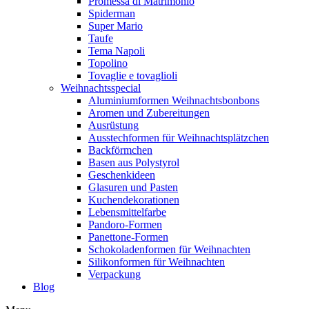
Promessa di Matrimonio
Spiderman
Super Mario
Taufe
Tema Napoli
Topolino
Tovaglie e tovaglioli
Weihnachtsspecial
Aluminiumformen Weihnachtsbonbons
Aromen und Zubereitungen
Ausrüstung
Ausstechformen für Weihnachtsplätzchen
Backförmchen
Basen aus Polystyrol
Geschenkideen
Glasuren und Pasten
Kuchendekorationen
Lebensmittelfarbe
Pandoro-Formen
Panettone-Formen
Schokoladenformen für Weihnachten
Silikonformen für Weihnachten
Verpackung
Blog