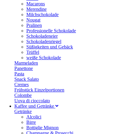
Macarons
Merendine
Milchschokolade
Nougat
Pralinen
Professionelle Schokolade
Schokoladeneier
Schokoladenriegel
Süßigkeiten und Gebäck
Trüffel
weiße Schokolade
Marmeladen
Panettone
Pasta
Snack Salato
Cremes
Frühstück Einzelportionen
Colombe
Uova di cioccolato
Kaffee und Getränke
Getränke
Alcolici
Birre
Bottiglie Mignon
Champagne & Prosecchi