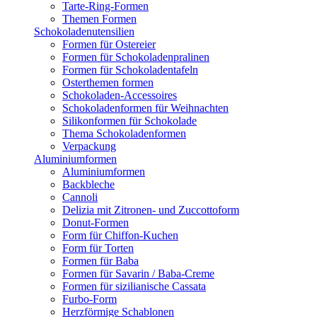
Tarte-Ring-Formen
Themen Formen
Schokoladenutensilien
Formen für Ostereier
Formen für Schokoladenpralinen
Formen für Schokoladentafeln
Osterthemen formen
Schokoladen-Accessoires
Schokoladenformen für Weihnachten
Silikonformen für Schokolade
Thema Schokoladenformen
Verpackung
Aluminiumformen
Aluminiumformen
Backbleche
Cannoli
Delizia mit Zitronen- und Zuccottoform
Donut-Formen
Form für Chiffon-Kuchen
Form für Torten
Formen für Baba
Formen für Savarin / Baba-Creme
Formen für sizilianische Cassata
Furbo-Form
Herzförmige Schablonen