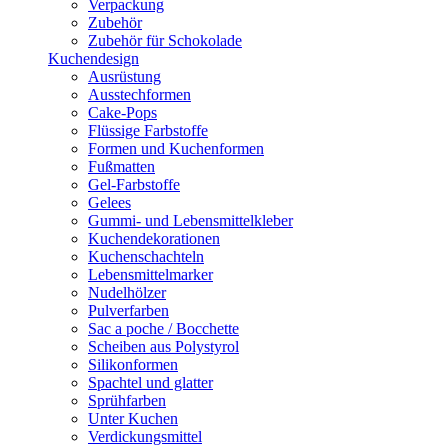
Verpackung
Zubehör
Zubehör für Schokolade
Kuchendesign
Ausrüstung
Ausstechformen
Cake-Pops
Flüssige Farbstoffe
Formen und Kuchenformen
Fußmatten
Gel-Farbstoffe
Gelees
Gummi- und Lebensmittelkleber
Kuchendekorationen
Kuchenschachteln
Lebensmittelmarker
Nudelhölzer
Pulverfarben
Sac a poche / Bocchette
Scheiben aus Polystyrol
Silikonformen
Spachtel und glatter
Sprühfarben
Unter Kuchen
Verdickungsmittel