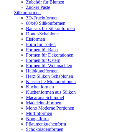
Zubehör für Blumen
Zucker Paste
Silikonformen
3D-Fruchtformen
60x40 Silikonformen
Bausatz für Silikonformen
Donut-Schablone
Eisformen
Form für Torten
Formen für Babà
Formen für Dekorationen
Formen für Ostern
Formen für Weihnachten
Halbkugelformen
Herz-Silikon-Schablonen
Klassische Monoportionen
Kuchenformen
Kuchenformen aus Silikon
Macarons Schimmel
Madeleine-Formen
Mono Moderne Portionen
Muffinformen
Nougatform
Pflaumenkuchenform
Schokoladenformen