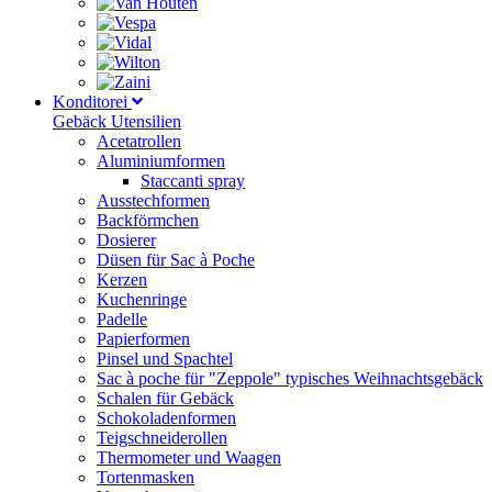
Konditorei
Gebäck Utensilien
Acetatrollen
Aluminiumformen
Staccanti spray
Ausstechformen
Backförmchen
Dosierer
Düsen für Sac à Poche
Kerzen
Kuchenringe
Padelle
Papierformen
Pinsel und Spachtel
Sac à poche für "Zeppole" typisches Weihnachtsgebäck
Schalen für Gebäck
Schokoladenformen
Teigschneiderollen
Thermometer und Waagen
Tortenmasken