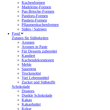
Kuchenformen
Madeleine-Formen
Pan-Brioche-Formen
Pandoro-Formen
Pastiera-Formen
Pflaumenkuchenformen
Süßes / Salziges
Food
Zutaten für Süßigkeiten
Aromen
Aromen in Paste
Für Desserts zubereitet
Kandiert
Kuchendekorationen
Mehle
Sauerteig
Trockenobst
Vari Lebensmittel
Zucker und Süßstoffe
Schokolade
Dragees
Dunkle Schokolade
Kakao
Kakaobutter
Kekse