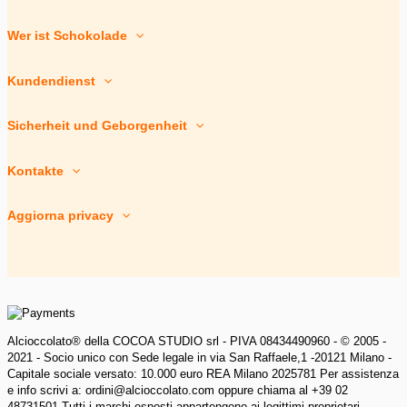
Wer ist Schokolade
Kundendienst
Sicherheit und Geborgenheit
Kontakte
Aggiorna privacy
Alcioccolato® della COCOA STUDIO srl - PIVA 08434490960 - © 2005 -
2021 - Socio unico con Sede legale in via San Raffaele,1 -20121 Milano -
Capitale sociale versato: 10.000 euro REA Milano 2025781 Per assistenza
e info scrivi a: ordini@alcioccolato.com oppure chiama al +39 02
48731501 Tutti i marchi esposti appartengono ai legittimi proprietari.