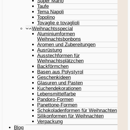
Super Mario
Taufe
Tema Napoli
Topolino
Tovaglie e tovaglioli
Weihnachtsspecial
Aluminiumformen
Weihnachtsbonbons
Aromen und Zubereitungen
Ausrüstung
Ausstechformen für
Weihnachtsplätzchen
Backförmchen
Basen aus Polystyrol
Geschenkideen
Glasuren und Pasten
Kuchendekorationen
Lebensmittelfarbe
Pandoro-Formen
Panettone-Formen
Schokoladenformen für Weihnachten
Silikonformen für Weihnachten
Verpackung
Blog