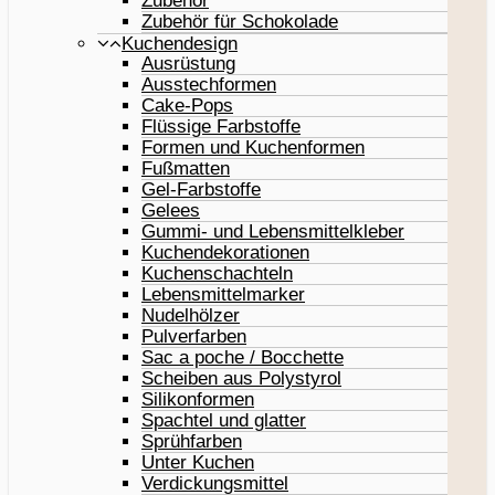
Zubehör
Zubehör für Schokolade
Kuchendesign
Ausrüstung
Ausstechformen
Cake-Pops
Flüssige Farbstoffe
Formen und Kuchenformen
Fußmatten
Gel-Farbstoffe
Gelees
Gummi- und Lebensmittelkleber
Kuchendekorationen
Kuchenschachteln
Lebensmittelmarker
Nudelhölzer
Pulverfarben
Sac a poche / Bocchette
Scheiben aus Polystyrol
Silikonformen
Spachtel und glatter
Sprühfarben
Unter Kuchen
Verdickungsmittel