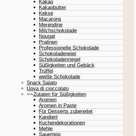
Kakao
Kakaobutter
Kekse
Macarons
Merendine
Milchschokolade
Nougat
Pralinen
Professionelle Schokolade
Schokoladeneier
Schokoladenriegel
Süßigkeiten und Gebäck
Trüffel
weiße Schokolade
Snack Salato
Uova di cioccolato
Zutaten für Süßigkeiten
Aromen
Aromen in Paste
Für Desserts zubereitet
Kandiert
Kuchendekorationen
Mehle
Sauerteig