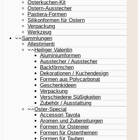
Osterkuchen-Kit
Ostern-Ausstecher
Pastiera-Formen
Silikonformen für Ostern
Verpackung
Werkzeug
Sammlungen
Allestimenti
Heiliger Valentin
Aluminiumformen
Ausstecher / Ausstecher
Backförmchen
Dekorationen / Kuchendesign
Formen aus Polycarbonat
Geschenkideen
Verpackung
Verschiedene Süßigkeiten
Zubehör / Ausstattung
Oster-Special
Accessori Tavola
Aromen und Zubereitungen
Formen für Ostereier
Formen für Osterthemen
Formen für Tauben