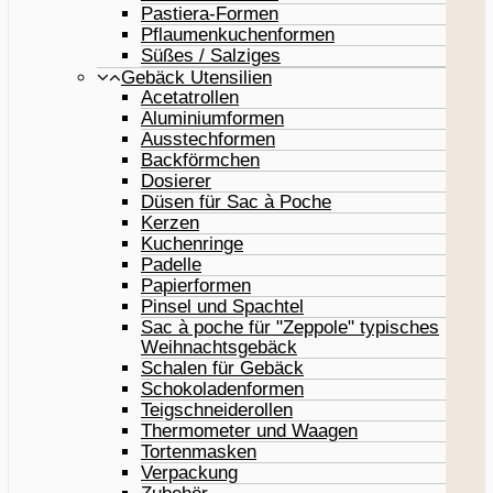
Pastiera-Formen
Pflaumenkuchenformen
Süßes / Salziges
Gebäck Utensilien
Acetatrollen
Aluminiumformen
Ausstechformen
Backförmchen
Dosierer
Düsen für Sac à Poche
Kerzen
Kuchenringe
Padelle
Papierformen
Pinsel und Spachtel
Sac à poche für "Zeppole" typisches
Weihnachtsgebäck
Schalen für Gebäck
Schokoladenformen
Teigschneiderollen
Thermometer und Waagen
Tortenmasken
Verpackung