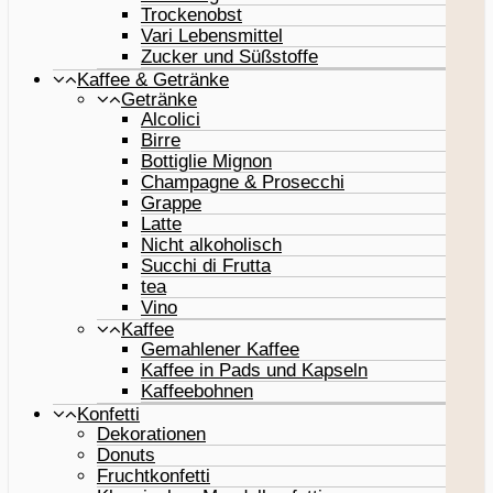
Trockenobst
Vari Lebensmittel
Zucker und Süßstoffe
Kaffee & Getränke
Getränke
Alcolici
Birre
Bottiglie Mignon
Champagne & Prosecchi
Grappe
Latte
Nicht alkoholisch
Succhi di Frutta
tea
Vino
Kaffee
Gemahlener Kaffee
Kaffee in Pads und Kapseln
Kaffeebohnen
Konfetti
Dekorationen
Donuts
Fruchtkonfetti