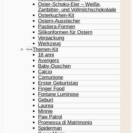
Oster-Schoko-Eier – Weiße,
Zartbitter- und Vollmilchschokolade
Osterkuchen-Kit
Ostern-Ausstecher
Pastiera-Formen
Silikonformen für Ostern
Verpackung
Werkzeug
Themen-Kit
18 anni
Avengers
Baby-Duschen
Calcio
Comunione
Erster Geburtstag
Finger Food
Fontane Luminose
Geburt
Laurea
Minnie
Paw Patrol
Promessa di Matrimonio
Spiderman