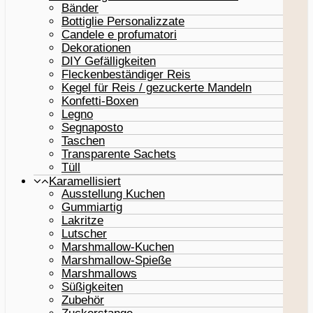
Bänder
Bottiglie Personalizzate
Candele e profumatori
Dekorationen
DIY Gefälligkeiten
Fleckenbeständiger Reis
Kegel für Reis / gezuckerte Mandeln
Konfetti-Boxen
Legno
Segnaposto
Taschen
Transparente Sachets
Tüll
Karamellisiert
Ausstellung Kuchen
Gummiartig
Lakritze
Lutscher
Marshmallow-Kuchen
Marshmallow-Spieße
Marshmallows
Süßigkeiten
Zubehör