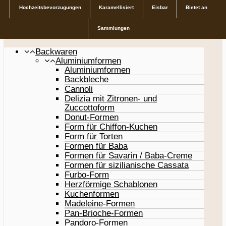
Hochzeitsbevorzugungen
Karamellisiert
Eisbar
Bietet an
Sammlungen
Backwaren
Aluminiumformen
Aluminiumformen
Backbleche
Cannoli
Delizia mit Zitronen- und
Zuccottoform
Donut-Formen
Form für Chiffon-Kuchen
Form für Torten
Formen für Baba
Formen für Savarin / Baba-Creme
Formen für sizilianische Cassata
Furbo-Form
Herzförmige Schablonen
Kuchenformen
Madeleine-Formen
Pan-Brioche-Formen
Pandoro-Formen