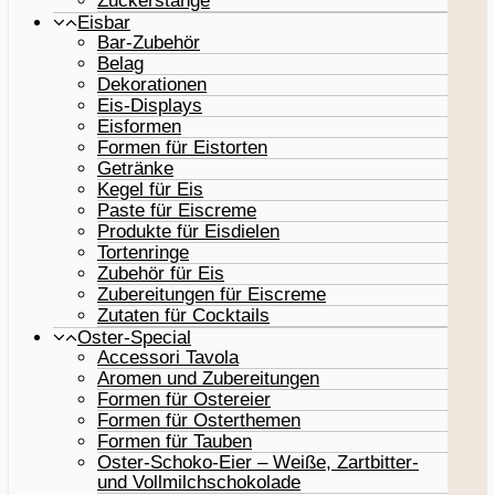
Zuckerstange
Eisbar
Bar-Zubehör
Belag
Dekorationen
Eis-Displays
Eisformen
Formen für Eistorten
Getränke
Kegel für Eis
Paste für Eiscreme
Produkte für Eisdielen
Tortenringe
Zubehör für Eis
Zubereitungen für Eiscreme
Zutaten für Cocktails
Oster-Special
Accessori Tavola
Aromen und Zubereitungen
Formen für Ostereier
Formen für Osterthemen
Formen für Tauben
Oster-Schoko-Eier – Weiße, Zartbitter-
und Vollmilchschokolade