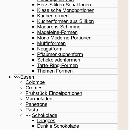
Herz-Silikon-Schablonen
Klassische Monoportionen
Kuchenformen
Kuchenformen aus Silikon
Macarons Schimmel
Madeleine-Formen
Mono Moderne Portionen
Muffinformen
Nougatform
Pflaumenkuchenform
Schokoladenformen
Tarte-Ring-Formen
Themen Formen
Essen
Colombe
Cremes
Frühstück Einzelportionen
Marmeladen
Panettone
Pasta
Schokolade
Dragees
Dunkle Schokolade