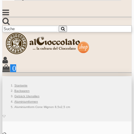
0
Startseite
Backwaren
Gebäck Utensilien
Aluminiumformen
Aluminiumform Cone Mignon 8,5x2,5 cm