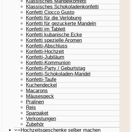
Klassisches Mandelkonfetti
Klassisches Schokoladenkonfetti
Konfetti Ciocco Gusto
Konfetti für die Verlobung
Konfetti für gezuckerte Mandeln
Konfetti im Tablett
Konfetti kubanische Ecke
Konfetti spezielle Aromen
Konfetti-Abschluss
Konfetti-Hochzeit
Konfetti-Jubiläum
Konfetti-Kommunion
Konfetti-Party / Geburtstag
Konfetti-Schokoladen-Mandel
Konfetti-Taufe
Kuchendeckel
Macarons
Mäusespeck
Pralinen
Reis
Sparpaket
Verkostungen
Zubehör
Hochzeitsgeschenke selber machen