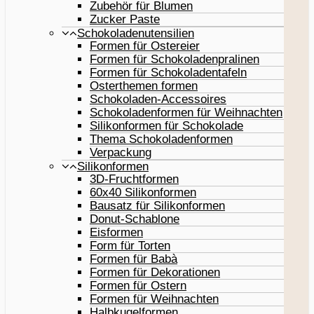
Zubehör für Blumen
Zucker Paste
Schokoladenutensilien
Formen für Ostereier
Formen für Schokoladenpralinen
Formen für Schokoladentafeln
Osterthemen formen
Schokoladen-Accessoires
Schokoladenformen für Weihnachten
Silikonformen für Schokolade
Thema Schokoladenformen
Verpackung
Silikonformen
3D-Fruchtformen
60x40 Silikonformen
Bausatz für Silikonformen
Donut-Schablone
Eisformen
Form für Torten
Formen für Babà
Formen für Dekorationen
Formen für Ostern
Formen für Weihnachten
Halbkugelformen