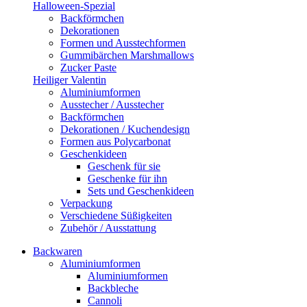
Halloween-Spezial
Backförmchen
Dekorationen
Formen und Ausstechformen
Gummibärchen Marshmallows
Zucker Paste
Heiliger Valentin
Aluminiumformen
Ausstecher / Ausstecher
Backförmchen
Dekorationen / Kuchendesign
Formen aus Polycarbonat
Geschenkideen
Geschenk für sie
Geschenke für ihn
Sets und Geschenkideen
Verpackung
Verschiedene Süßigkeiten
Zubehör / Ausstattung
Backwaren
Aluminiumformen
Aluminiumformen
Backbleche
Cannoli