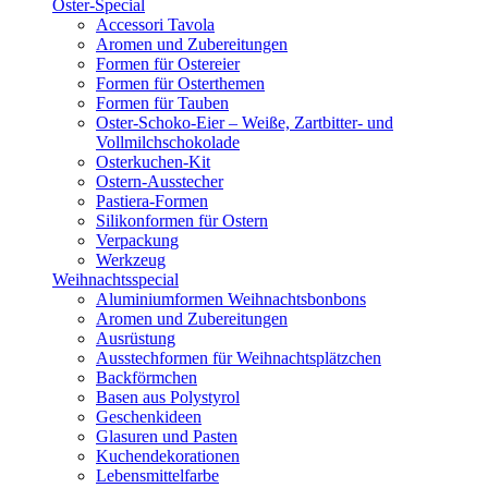
Oster-Special
Accessori Tavola
Aromen und Zubereitungen
Formen für Ostereier
Formen für Osterthemen
Formen für Tauben
Oster-Schoko-Eier – Weiße, Zartbitter- und
Vollmilchschokolade
Osterkuchen-Kit
Ostern-Ausstecher
Pastiera-Formen
Silikonformen für Ostern
Verpackung
Werkzeug
Weihnachtsspecial
Aluminiumformen Weihnachtsbonbons
Aromen und Zubereitungen
Ausrüstung
Ausstechformen für Weihnachtsplätzchen
Backförmchen
Basen aus Polystyrol
Geschenkideen
Glasuren und Pasten
Kuchendekorationen
Lebensmittelfarbe