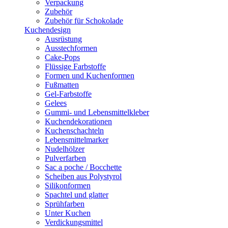
Verpackung
Zubehör
Zubehör für Schokolade
Kuchendesign
Ausrüstung
Ausstechformen
Cake-Pops
Flüssige Farbstoffe
Formen und Kuchenformen
Fußmatten
Gel-Farbstoffe
Gelees
Gummi- und Lebensmittelkleber
Kuchendekorationen
Kuchenschachteln
Lebensmittelmarker
Nudelhölzer
Pulverfarben
Sac a poche / Bocchette
Scheiben aus Polystyrol
Silikonformen
Spachtel und glatter
Sprühfarben
Unter Kuchen
Verdickungsmittel