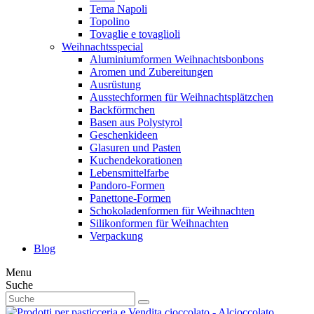
Tema Napoli
Topolino
Tovaglie e tovaglioli
Weihnachtsspecial
Aluminiumformen Weihnachtsbonbons
Aromen und Zubereitungen
Ausrüstung
Ausstechformen für Weihnachtsplätzchen
Backförmchen
Basen aus Polystyrol
Geschenkideen
Glasuren und Pasten
Kuchendekorationen
Lebensmittelfarbe
Pandoro-Formen
Panettone-Formen
Schokoladenformen für Weihnachten
Silikonformen für Weihnachten
Verpackung
Blog
Menu
Suche