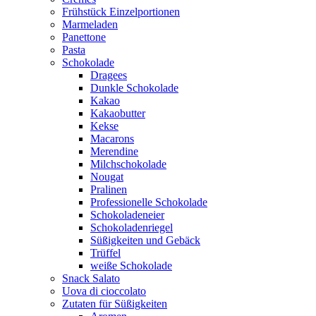
Frühstück Einzelportionen
Marmeladen
Panettone
Pasta
Schokolade
Dragees
Dunkle Schokolade
Kakao
Kakaobutter
Kekse
Macarons
Merendine
Milchschokolade
Nougat
Pralinen
Professionelle Schokolade
Schokoladeneier
Schokoladenriegel
Süßigkeiten und Gebäck
Trüffel
weiße Schokolade
Snack Salato
Uova di cioccolato
Zutaten für Süßigkeiten