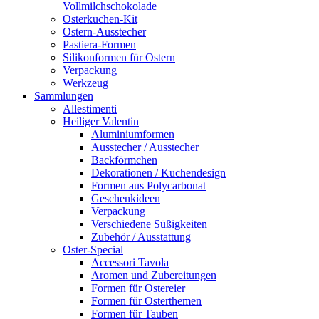
Vollmilchschokolade
Osterkuchen-Kit
Ostern-Ausstecher
Pastiera-Formen
Silikonformen für Ostern
Verpackung
Werkzeug
Sammlungen
Allestimenti
Heiliger Valentin
Aluminiumformen
Ausstecher / Ausstecher
Backförmchen
Dekorationen / Kuchendesign
Formen aus Polycarbonat
Geschenkideen
Verpackung
Verschiedene Süßigkeiten
Zubehör / Ausstattung
Oster-Special
Accessori Tavola
Aromen und Zubereitungen
Formen für Ostereier
Formen für Osterthemen
Formen für Tauben