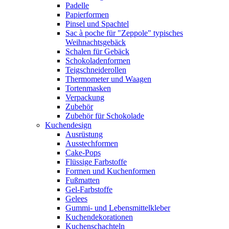
Padelle
Papierformen
Pinsel und Spachtel
Sac à poche für "Zeppole" typisches
Weihnachtsgebäck
Schalen für Gebäck
Schokoladenformen
Teigschneiderollen
Thermometer und Waagen
Tortenmasken
Verpackung
Zubehör
Zubehör für Schokolade
Kuchendesign
Ausrüstung
Ausstechformen
Cake-Pops
Flüssige Farbstoffe
Formen und Kuchenformen
Fußmatten
Gel-Farbstoffe
Gelees
Gummi- und Lebensmittelkleber
Kuchendekorationen
Kuchenschachteln