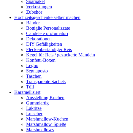
Sparpaket
Verkostungen
Zubehör
Hochzeitsgeschenke selber machen
Bänder
Bottiglie Personalizzate
Candele e profumatori
Dekorationen
DIY Gefälligkeiten
Fleckenbeständiger Reis
Kegel für Reis / gezuckerte Mandeln
Konfetti-Boxen
Legno
Segnaposto
Taschen
Transparente Sachets
Tüll
Karamellisiert
Ausstellung Kuchen
Gummiartig
Lakritze
Lutscher
Marshmallow-Kuchen
Marshmallow-Spieße
Marshmallows