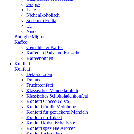
Grappe
Latte
Nicht alkoholisch
Succhi di Frutta
tea
Vino
Bottiglie Mignon
Kaffee
Gemahlener Kaffee
Kaffee in Pads und Kapseln
Kaffeebohnen
Konfetti
Konfetti
Dekorationen
Donuts
Fruchtkonfetti
Klassisches Mandelkonfetti
Klassisches Schokoladenkonfetti
Konfetti Ciocco Gusto
Konfetti für die Verlobung
Konfetti für gezuckerte Mandeln
Konfetti im Tablett
Konfetti kubanische Ecke
Konfetti spezielle Aromen
Konfetti-Abschluss