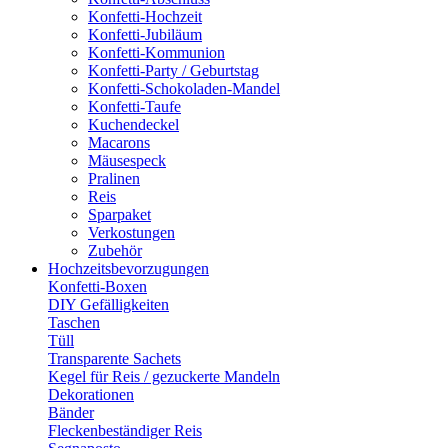
Konfetti-Hochzeit
Konfetti-Jubiläum
Konfetti-Kommunion
Konfetti-Party / Geburtstag
Konfetti-Schokoladen-Mandel
Konfetti-Taufe
Kuchendeckel
Macarons
Mäusespeck
Pralinen
Reis
Sparpaket
Verkostungen
Zubehör
Hochzeitsbevorzugungen
Konfetti-Boxen
DIY Gefälligkeiten
Taschen
Tüll
Transparente Sachets
Kegel für Reis / gezuckerte Mandeln
Dekorationen
Bänder
Fleckenbeständiger Reis