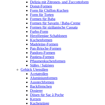
Delizia mit Zitronen- und Zuccottoform
Donut-Formen
Form für Chiffon-Kuchen
Form für Torten
Formen für Baba
Formen für Savarin / Baba-Creme
Formen für sizilianische Cassata
Furbo-Form
Herzförmige Schablonen
Kuchenformen
Madeleine-Formen
Pan-Brioche-Formen
Pandoro-Formen
Pastiera-Formen
Pflaumenkuchenformen
Süßes / Salziges
Gebäck Utensilien
Acetatrollen
Aluminiumformen
Ausstechformen
Backförmchen
Dosierer
Düsen für Sac à Poche
Kerzen
Kuchenringe