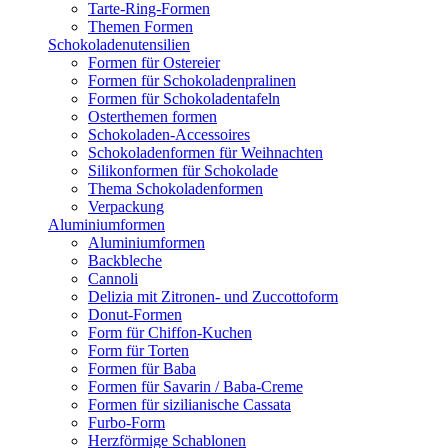
Tarte-Ring-Formen
Themen Formen
Schokoladenutensilien
Formen für Ostereier
Formen für Schokoladenpralinen
Formen für Schokoladentafeln
Osterthemen formen
Schokoladen-Accessoires
Schokoladenformen für Weihnachten
Silikonformen für Schokolade
Thema Schokoladenformen
Verpackung
Aluminiumformen
Aluminiumformen
Backbleche
Cannoli
Delizia mit Zitronen- und Zuccottoform
Donut-Formen
Form für Chiffon-Kuchen
Form für Torten
Formen für Baba
Formen für Savarin / Baba-Creme
Formen für sizilianische Cassata
Furbo-Form
Herzförmige Schablonen