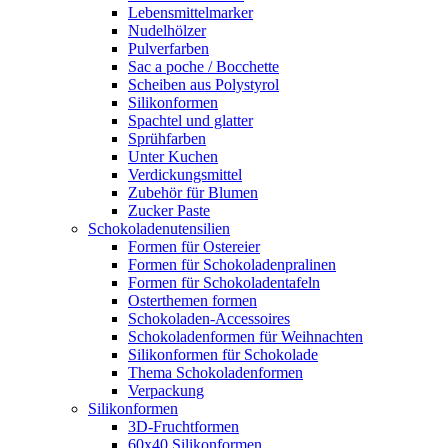
Lebensmittelmarker
Nudelhölzer
Pulverfarben
Sac a poche / Bocchette
Scheiben aus Polystyrol
Silikonformen
Spachtel und glatter
Sprühfarben
Unter Kuchen
Verdickungsmittel
Zubehör für Blumen
Zucker Paste
Schokoladenutensilien
Formen für Ostereier
Formen für Schokoladenpralinen
Formen für Schokoladentafeln
Osterthemen formen
Schokoladen-Accessoires
Schokoladenformen für Weihnachten
Silikonformen für Schokolade
Thema Schokoladenformen
Verpackung
Silikonformen
3D-Fruchtformen
60x40 Silikonformen