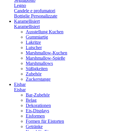
Segnaposto
Legno
Candele e profumatori
Bottiglie Personalizzate
Karamellisiert
Karamellisiert
Ausstellung Kuchen
Gummiartig
Lakritze
Lutscher
Marshmallow-Kuchen
Marshmallow-Spieße
Marshmallows
Süßigkeiten
Zubehör
Zuckerstange
Eisbar
Eisbar
Bar-Zubehör
Belag
Dekorationen
Eis-Displays
Eisformen
Formen für Eistorten
Getränke