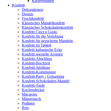
Kaffeebohnen
Konfetti
Dekorationen
Donuts
Fruchtkonfetti
Klassisches Mandelkonfetti
Klassisches Schokoladenkonfetti
Konfetti Ciocco Gusto
Konfetti für die Verlobung
Konfetti für gezuckerte Mandeln
Konfetti im Tablett
Konfetti kubanische Ecke
Konfetti spezielle Aromen
Konfetti-Abschluss
Konfetti-Hochzeit
Konfetti-Jubiläum
Konfetti-Kommunion
Konfetti-Party / Geburtstag
Konfetti-Schokoladen-Mandel
Konfetti-Taufe
Kuchendeckel
Macarons
Mäusespeck
Pralinen
Reis