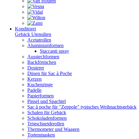
Konditorei
Gebäck Utensilien
Acetatrollen
Aluminiumformen
Staccanti spray
Ausstechformen
Backförmchen
Dosierer
Düsen für Sac à Poche
Kerzen
Kuchenringe
Padelle
Papierformen
Pinsel und Spachtel
Sac à poche für "Zeppole" typisches Weihnachtsgebäck
Schalen für Gebäck
Schokoladenformen
Teigschneiderollen
Thermometer und Waagen
Tortenmasken