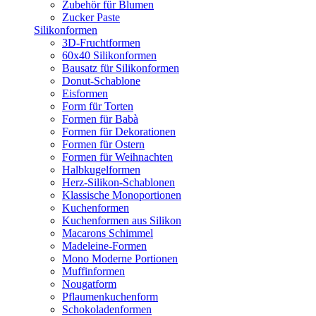
Zubehör für Blumen
Zucker Paste
Silikonformen
3D-Fruchtformen
60x40 Silikonformen
Bausatz für Silikonformen
Donut-Schablone
Eisformen
Form für Torten
Formen für Babà
Formen für Dekorationen
Formen für Ostern
Formen für Weihnachten
Halbkugelformen
Herz-Silikon-Schablonen
Klassische Monoportionen
Kuchenformen
Kuchenformen aus Silikon
Macarons Schimmel
Madeleine-Formen
Mono Moderne Portionen
Muffinformen
Nougatform
Pflaumenkuchenform
Schokoladenformen