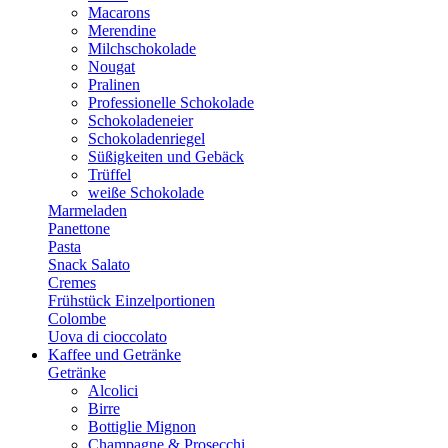
Macarons
Merendine
Milchschokolade
Nougat
Pralinen
Professionelle Schokolade
Schokoladeneier
Schokoladenriegel
Süßigkeiten und Gebäck
Trüffel
weiße Schokolade
Marmeladen
Panettone
Pasta
Snack Salato
Cremes
Frühstück Einzelportionen
Colombe
Uova di cioccolato
Kaffee und Getränke
Getränke
Alcolici
Birre
Bottiglie Mignon
Champagne & Prosecchi