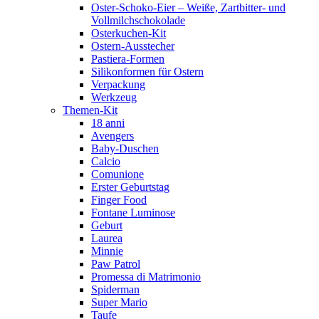
Oster-Schoko-Eier – Weiße, Zartbitter- und
Vollmilchschokolade
Osterkuchen-Kit
Ostern-Ausstecher
Pastiera-Formen
Silikonformen für Ostern
Verpackung
Werkzeug
Themen-Kit
18 anni
Avengers
Baby-Duschen
Calcio
Comunione
Erster Geburtstag
Finger Food
Fontane Luminose
Geburt
Laurea
Minnie
Paw Patrol
Promessa di Matrimonio
Spiderman
Super Mario
Taufe