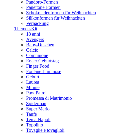
Pandoro-Formen
Panettone-Formen
Schokoladenformen für Weihnachten
Silikonformen für Weihnachten
Verpackung
Themen-Kit
18 anni
Avengers
Baby-Duschen
Calcio
Comunione
Erster Geburtstag
Finger Food
Fontane Luminose
Geburt
Laurea
Minnie
Paw Patrol
Promessa di Matrimonio
Spiderman
Super Mario
Taufe
Tema Napoli
Topolino
Tovaglie e tovaglioli