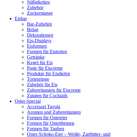
Süßigkeiten
Zubehör
Zuckerstange
Eisbar
Bar-Zubehör
Belag
Dekorationen
Eis-Displays
Eisformen
Formen für Eistorten
Getränke
Kegel für Eis
Paste für Eiscreme
Produkte für Eisdielen
Tortenringe
Zubehör für Eis
Zubereitungen für Eiscreme
Zutaten für Cocktails
Oster-Special
Accessori Tavola
Aromen und Zubereitungen
Formen für Ostereier
Formen für Osterthemen
Formen für Tauben
Oster-Schoko-Eier – Weiße, Zartbitter- und