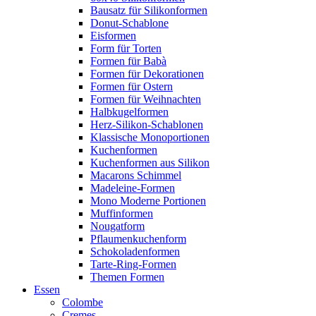
Bausatz für Silikonformen
Donut-Schablone
Eisformen
Form für Torten
Formen für Babà
Formen für Dekorationen
Formen für Ostern
Formen für Weihnachten
Halbkugelformen
Herz-Silikon-Schablonen
Klassische Monoportionen
Kuchenformen
Kuchenformen aus Silikon
Macarons Schimmel
Madeleine-Formen
Mono Moderne Portionen
Muffinformen
Nougatform
Pflaumenkuchenform
Schokoladenformen
Tarte-Ring-Formen
Themen Formen
Essen
Colombe
Cremes