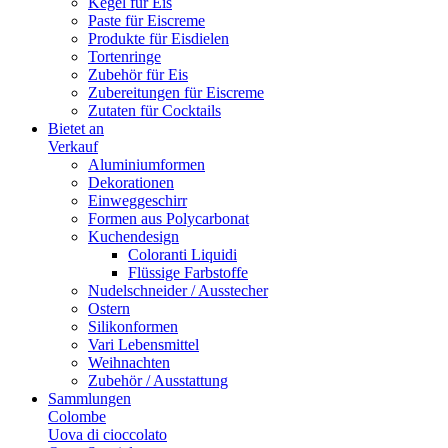
Kegel für Eis
Paste für Eiscreme
Produkte für Eisdielen
Tortenringe
Zubehör für Eis
Zubereitungen für Eiscreme
Zutaten für Cocktails
Bietet an
Verkauf
Aluminiumformen
Dekorationen
Einweggeschirr
Formen aus Polycarbonat
Kuchendesign
Coloranti Liquidi
Flüssige Farbstoffe
Nudelschneider / Ausstecher
Ostern
Silikonformen
Vari Lebensmittel
Weihnachten
Zubehör / Ausstattung
Sammlungen
Colombe
Uova di cioccolato