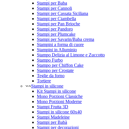
Stampi per Baba
Stampi per Cannoli
Stampi per Cassata Siciliana
Stampi per Ciambella
Stampi per Pan Brioche
Stampi per Pandoro
Stampi per Plumcake
Stampi per Savarin/Baba crema
Stampini a forma di cuore
Stampini in Alluminio
Stampo Delizia al Limone e Zuccotto
Stampo Furbo
Stampo per Chiffon Cake
Stampo per Crostate
Teglie da forno
Tortiere
Stampi in silicone
Kit Stampi in silicone
Mono Porzioni Classiche
Mono Porzioni Moderne
Stampi Frutta 3D
Stampi in silicone 60x40
Stampi Madeleine
Stampi per Babà
Stampi per decorazioni