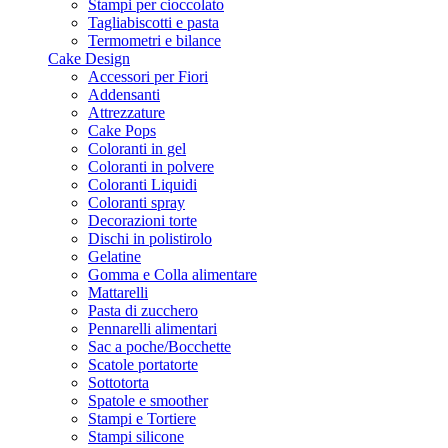
Stampi per cioccolato
Tagliabiscotti e pasta
Termometri e bilance
Cake Design
Accessori per Fiori
Addensanti
Attrezzature
Cake Pops
Coloranti in gel
Coloranti in polvere
Coloranti Liquidi
Coloranti spray
Decorazioni torte
Dischi in polistirolo
Gelatine
Gomma e Colla alimentare
Mattarelli
Pasta di zucchero
Pennarelli alimentari
Sac a poche/Bocchette
Scatole portatorte
Sottotorta
Spatole e smoother
Stampi e Tortiere
Stampi silicone