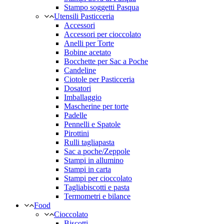
Stampo soggetti Pasqua
Utensili Pasticceria
Accessori
Accessori per cioccolato
Anelli per Torte
Bobine acetato
Bocchette per Sac a Poche
Candeline
Ciotole per Pasticceria
Dosatori
Imballaggio
Mascherine per torte
Padelle
Pennelli e Spatole
Pirottini
Rulli tagliapasta
Sac a poche/Zeppole
Stampi in allumino
Stampi in carta
Stampi per cioccolato
Tagliabiscotti e pasta
Termometri e bilance
Food
Cioccolato
Biscotti