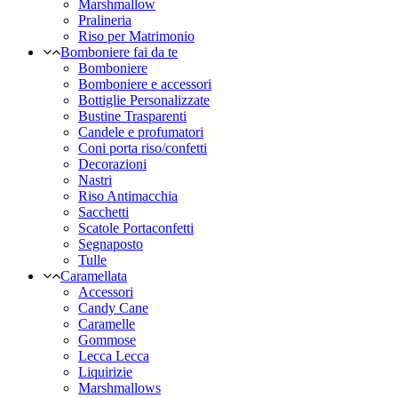
Marshmallow
Pralineria
Riso per Matrimonio
Bomboniere fai da te
Bomboniere
Bomboniere e accessori
Bottiglie Personalizzate
Bustine Trasparenti
Candele e profumatori
Coni porta riso/confetti
Decorazioni
Nastri
Riso Antimacchia
Sacchetti
Scatole Portaconfetti
Segnaposto
Tulle
Caramellata
Accessori
Candy Cane
Caramelle
Gommose
Lecca Lecca
Liquirizie
Marshmallows