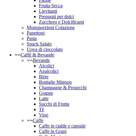
Farine
Frutta Secca
Lievitanti
Preparati per dolci
Zucchero e Dolcificanti
Monoporzioni Colazione
Panettoni
Pasta
Snack Salato
Uova di cioccolato
Caffè & Bevande
Bevande
Alcolici
Analcolici
Birre
Bottiglie Mignon
Champagne & Prosecchi
Grappe
Latte
Succhi di Frutta
Tè
Vino
Caffe
Caffe in cialde e capsule
Caffe in Grani