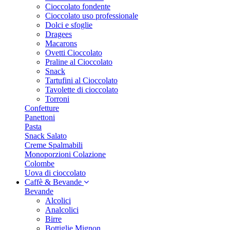
Cioccolato fondente
Cioccolato uso professionale
Dolci e sfoglie
Dragees
Macarons
Ovetti Cioccolato
Praline al Cioccolato
Snack
Tartufini al Cioccolato
Tavolette di cioccolato
Torroni
Confetture
Panettoni
Pasta
Snack Salato
Creme Spalmabili
Monoporzioni Colazione
Colombe
Uova di cioccolato
Caffè & Bevande
Bevande
Alcolici
Analcolici
Birre
Bottiglie Mignon