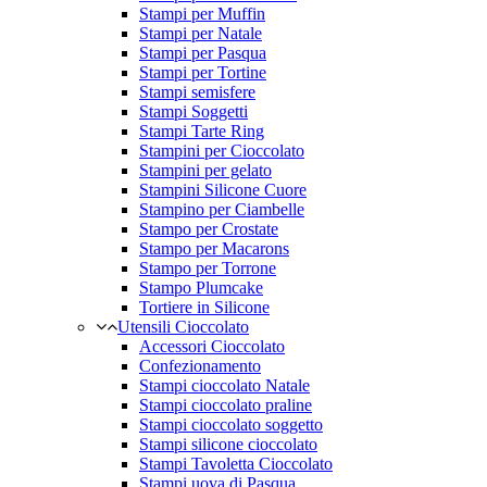
Stampi per Muffin
Stampi per Natale
Stampi per Pasqua
Stampi per Tortine
Stampi semisfere
Stampi Soggetti
Stampi Tarte Ring
Stampini per Cioccolato
Stampini per gelato
Stampini Silicone Cuore
Stampino per Ciambelle
Stampo per Crostate
Stampo per Macarons
Stampo per Torrone
Stampo Plumcake
Tortiere in Silicone
Utensili Cioccolato
Accessori Cioccolato
Confezionamento
Stampi cioccolato Natale
Stampi cioccolato praline
Stampi cioccolato soggetto
Stampi silicone cioccolato
Stampi Tavoletta Cioccolato
Stampi uova di Pasqua