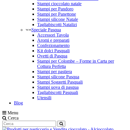
Stampi cioccolato natale
Stampi per Pandoro
Stampi per Panettone
Stampi silicone Natale
Tagliabiscotti Natalizi
Speciale Pasqua
Accessori Tavola
Aromi e preparati
Confezionamento
Kit dolci Pasquali
Ovetti di Pasqua
Stampi per Colombe – Forme in Carta per
Cottura Perfetta
Stampi per pastiera
Stampi silicone Pasqua
Stampi Soggetti Pasquali
Stampi uova di pasqua
Tagliabiscotti Pasquali
Utensili
Blog
Menu
Cerca