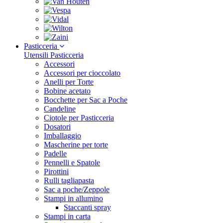
Pasticceria
Utensili Pasticceria
Accessori
Accessori per cioccolato
Anelli per Torte
Bobine acetato
Bocchette per Sac a Poche
Candeline
Ciotole per Pasticceria
Dosatori
Imballaggio
Mascherine per torte
Padelle
Pennelli e Spatole
Pirottini
Rulli tagliapasta
Sac a poche/Zeppole
Stampi in allumino
Staccanti spray
Stampi in carta