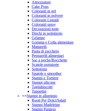
Attrezzature
Cake Pops
Coloranti in gel
Coloranti in polvere
Coloranti Liquidi
Coloranti spray
Decorazioni torte
Dischi in polistirolo
Gelatine
Gomma e Colla alimentare
Mattarelli
Pasta di zucchero
Pennarelli alimentari
Sac a poche/Bocchette
Scatole portatorte
Sottotorta
Spatole e smoother
Stampi e Tortiere
Stampi silicone
Tagliabiscotti
Tappetini
Stampi in alluminio
Ruoti Per Dolci/Salati
Stampi Madeleine
Stampi Pastiera