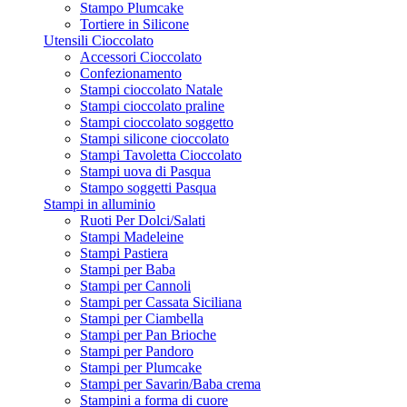
Stampo Plumcake
Tortiere in Silicone
Utensili Cioccolato
Accessori Cioccolato
Confezionamento
Stampi cioccolato Natale
Stampi cioccolato praline
Stampi cioccolato soggetto
Stampi silicone cioccolato
Stampi Tavoletta Cioccolato
Stampi uova di Pasqua
Stampo soggetti Pasqua
Stampi in alluminio
Ruoti Per Dolci/Salati
Stampi Madeleine
Stampi Pastiera
Stampi per Baba
Stampi per Cannoli
Stampi per Cassata Siciliana
Stampi per Ciambella
Stampi per Pan Brioche
Stampi per Pandoro
Stampi per Plumcake
Stampi per Savarin/Baba crema
Stampini a forma di cuore