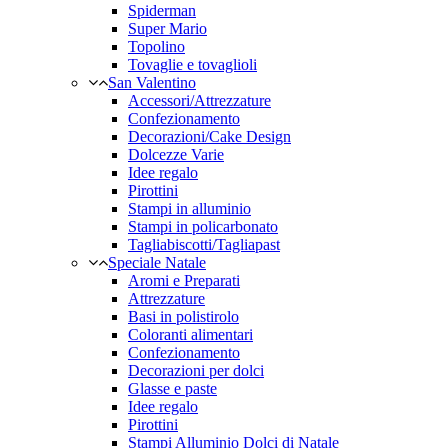
Spiderman
Super Mario
Topolino
Tovaglie e tovaglioli
San Valentino
Accessori/Attrezzature
Confezionamento
Decorazioni/Cake Design
Dolcezze Varie
Idee regalo
Pirottini
Stampi in alluminio
Stampi in policarbonato
Tagliabiscotti/Tagliapast
Speciale Natale
Aromi e Preparati
Attrezzature
Basi in polistirolo
Coloranti alimentari
Confezionamento
Decorazioni per dolci
Glasse e paste
Idee regalo
Pirottini
Stampi Alluminio Dolci di Natale