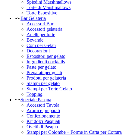
Spiedini Marshmallows
Torte di Marshmallows
Torte Espositive
Bar Gelateria
Accessori Bar
Accessori gelateria
Anelli per torte
Bevande
Coni per Gelati
Decorazioni
Espositori per gelato
Ingredienti cocktails
Paste per gelato
Preparati per gelati
Prodotti per gelateria
Stampi per gelato
Stampi per Torte Gelato
Topping
Speciale Pasqua
Accessori Tavola
Aromi e preparati
Confezionamento
Kit dolci Pasquali
Ovetti di Pasqua
Stampi per Colombe – Forme in Carta per Cottura