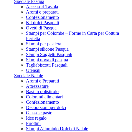
Speciale Pasqua
Accessori Tavola
Aromi e preparati
Confezionamento
Kit dolci Pasquali
Ovetti di Pasqua
Stampi per Colombe – Forme in Carta per Cottura
Perfetta
Stampi per pastiera
Stampi silicone Pasqua
Stampi Soggetti Pasquali
Stampi uova di pasqua
Tagliabiscotti Pasquali
Utensili
Speciale Natale
Aromi e Preparati
Attrezzature
Basi in polistirolo
Coloranti alimentari
Confezionamento
Decorazioni per dolci
Glasse e paste
Idee regalo
Pirottini
Stampi Alluminio Dolci di Natale