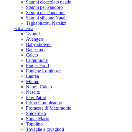
Stampi cioccolato natale
Stampi per Pandoro
Stampi per Panettone
Stampi silicone Natale
Tagliabiscotti Natalizi
Kit a tema
18 anni
Avengers
Baby shower
Battesimo
Calcio
Comunione
Finger Food
Fontane Luminose
Laurea
Minnie
Napoli Calcio
Nascita
Paw Patrol
Primo Compleanno
Promessa di Matrimonio
Spiderman
Super Mario
Topolino
Tovaglie e tovaglioli