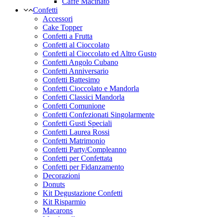
Caffe Macinato
Confetti
Accessori
Cake Topper
Confetti a Frutta
Confetti al Cioccolato
Confetti al Cioccolato ed Altro Gusto
Confetti Angolo Cubano
Confetti Anniversario
Confetti Battesimo
Confetti Cioccolato e Mandorla
Confetti Classici Mandorla
Confetti Comunione
Confetti Confezionati Singolarmente
Confetti Gusti Speciali
Confetti Laurea Rossi
Confetti Matrimonio
Confetti Party/Compleanno
Confetti per Confettata
Confetti per Fidanzamento
Decorazioni
Donuts
Kit Degustazione Confetti
Kit Risparmio
Macarons