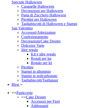
Speciale Halloween
Caramelle Halloween
Decorazioni per Halloween
Pasta di Zucchero Halloween
Pirottini per Halloween
Tagliabiscotti di Halloween e Stampi
San Valentino
Accessori/Attrezzature
Confezionamento
Decorazioni/Cake Design
Dolcezze Varie
Idee regalo
Kit e idee regalo
Regali per lui
Regalo per lei
Pirottini
Stampi in alluminio
Stampi in policarbonato
Tagliabiscotti/Tagliapast
Blog
Pasticceria
Cake Design
Accessori per Fiori
Addensanti