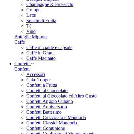
Champagne & Prosecchi
Grappe
Latte
Succhi di Frutta
Tè
Vino
Bottiglie Mignon
Caffe
Caffe in cialde e capsule
Caffe in Grani
Caffe Macinato
Confetti
Confetti
Accessori
Cake Topper
Confetti a Frutta
Confetti al Cioccolato
Confetti al Cioccolato ed Altro Gusto
Confetti Angolo Cubano
Confetti Anniversario
Confetti Battesimo
Confetti Cioccolato e Mandorla
Confetti Classici Mandorla
Confetti Comunione
Confetti Confezionati Singolarmente