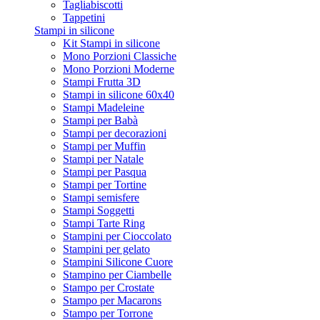
Tagliabiscotti
Tappetini
Stampi in silicone
Kit Stampi in silicone
Mono Porzioni Classiche
Mono Porzioni Moderne
Stampi Frutta 3D
Stampi in silicone 60x40
Stampi Madeleine
Stampi per Babà
Stampi per decorazioni
Stampi per Muffin
Stampi per Natale
Stampi per Pasqua
Stampi per Tortine
Stampi semisfere
Stampi Soggetti
Stampi Tarte Ring
Stampini per Cioccolato
Stampini per gelato
Stampini Silicone Cuore
Stampino per Ciambelle
Stampo per Crostate
Stampo per Macarons
Stampo per Torrone