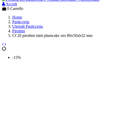
Accedi
0
Carrello
Home
Pasticceria
Utensili Pasticceria
Pirottini
Cf 20 pirottini mini plumcake oro 80x50xh32 mm
-15%