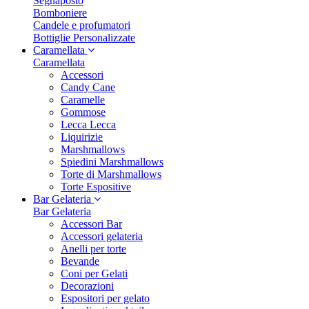
Segnaposto
Bomboniere
Candele e profumatori
Bottiglie Personalizzate
Caramellata
Caramellata
Accessori
Candy Cane
Caramelle
Gommose
Lecca Lecca
Liquirizie
Marshmallows
Spiedini Marshmallows
Torte di Marshmallows
Torte Espositive
Bar Gelateria
Bar Gelateria
Accessori Bar
Accessori gelateria
Anelli per torte
Bevande
Coni per Gelati
Decorazioni
Espositori per gelato