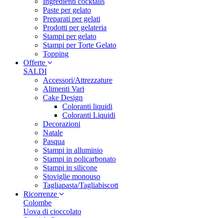
Ingredienti cocktails
Paste per gelato
Preparati per gelati
Prodotti per gelateria
Stampi per gelato
Stampi per Torte Gelato
Topping
Offerte
SALDI
Accessori/Attrezzature
Alimenti Vari
Cake Design
Coloranti liquidi
Coloranti Liquidi
Decorazioni
Natale
Pasqua
Stampi in alluminio
Stampi in policarbonato
Stampi in silicone
Stoviglie monouso
Tagliapasta/Tagliabiscott
Ricorrenze
Colombe
Uova di cioccolato