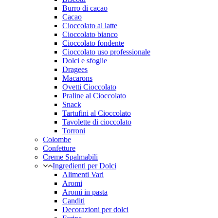
Burro di cacao
Cacao
Cioccolato al latte
Cioccolato bianco
Cioccolato fondente
Cioccolato uso professionale
Dolci e sfoglie
Dragees
Macarons
Ovetti Cioccolato
Praline al Cioccolato
Snack
Tartufini al Cioccolato
Tavolette di cioccolato
Torroni
Colombe
Confetture
Creme Spalmabili
Ingredienti per Dolci
Alimenti Vari
Aromi
Aromi in pasta
Canditi
Decorazioni per dolci