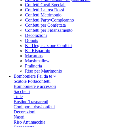
Confetti Gusti Speciali
Confetti Laurea Rossi
Confetti Matrimonio
Confetti Party/Compleanno
Confetti per Confettata
Confetti per Fidanzamento
Decorazioni
Donuts
Kit Degustazione Confetti
Kit Risparmio
Macarons
Marshmallow
Pralineria
Riso per Matrimonio
Bomboniere Fai da te
Scatole Portaconfetti
Bomboniere e accessori
Sacchetti
Tulle
Bustine Trasparenti
Coni porta riso/confetti
Decorazioni
Nastri
Riso Antimacchia