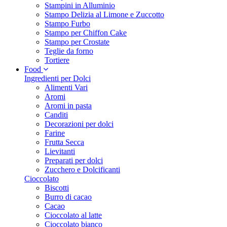
Stampini in Alluminio
Stampo Delizia al Limone e Zuccotto
Stampo Furbo
Stampo per Chiffon Cake
Stampo per Crostate
Teglie da forno
Tortiere
Food
Ingredienti per Dolci
Alimenti Vari
Aromi
Aromi in pasta
Canditi
Decorazioni per dolci
Farine
Frutta Secca
Lievitanti
Preparati per dolci
Zucchero e Dolcificanti
Cioccolato
Biscotti
Burro di cacao
Cacao
Cioccolato al latte
Cioccolato bianco