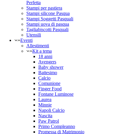
Perfetta
Stampi per pastiera
Stampi silicone Pasqua
Stampi Soggetti Pasquali
Stampi uova di pasqua
Tagliabiscotti Pasquali
Utensili
Eventi
Allestimenti
Kit a tema
18 anni
Avengers
Baby shower
Battesimo
Calcio
Comunione
Finger Food
Fontane Luminose
Laurea
Minnie
Napoli Calcio
Nascita
Paw Patrol
Primo Compleanno
Promessa di Matrimonio