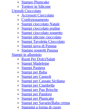
Stampo Plumcake
Tortiere in Silicone
Utensili Cioccolato
Accessori Cioccolato
Confezionamento
Stampi cioccolato Natale
Stampi cioccolato praline
Stampi cioccolato soggetto
Stampi silicone cioccolato
Stampi Tavoletta Cioccolato
Stampi uova di Pasqua
Stampo soggetti Pasqua
Stampi in alluminio
Ruoti Per Dolci/Salati
Stampi Madeleine
Stampi Pastiera
Stampi per Baba
Stampi per Cannoli
Stampi per Cassata Siciliana
Stampi per Ciambella
Stampi per Pan Brioche
Stampi per Pandoro
Stampi per Plumcake
Stampi per Savarin/Baba crema
Stampini a forma di cuore