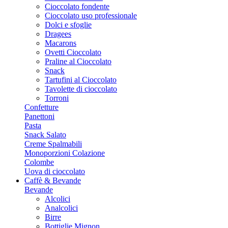
Cioccolato fondente
Cioccolato uso professionale
Dolci e sfoglie
Dragees
Macarons
Ovetti Cioccolato
Praline al Cioccolato
Snack
Tartufini al Cioccolato
Tavolette di cioccolato
Torroni
Confetture
Panettoni
Pasta
Snack Salato
Creme Spalmabili
Monoporzioni Colazione
Colombe
Uova di cioccolato
Caffè & Bevande
Bevande
Alcolici
Analcolici
Birre
Bottiglie Mignon