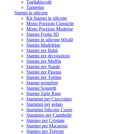
Tagliabiscotti
Tappetini
Stampi in silicone
Kit Stampi in silicone
Mono Porzioni Classiche
Mono Porzioni Moderne
Stampi Frutta 3D
Stampi in silicone 60x40
Stampi Madeleine
Stampi per Babà
Stampi per decorazioni
Stampi per Muffin
Stampi per Natale
Stampi per Pasqua
Stampi per Tortine
Stampi semisfere
Stampi Soggetti
Stampi Tarte Ring
Stampini per Cioccolato
Stampini per gelato
Stampini Silicone Cuore
Stampino per Ciambelle
Stampo per Crostate
Stampo per Macarons
Stampo per Torrone