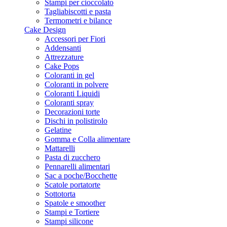
Stampi per cioccolato
Tagliabiscotti e pasta
Termometri e bilance
Cake Design
Accessori per Fiori
Addensanti
Attrezzature
Cake Pops
Coloranti in gel
Coloranti in polvere
Coloranti Liquidi
Coloranti spray
Decorazioni torte
Dischi in polistirolo
Gelatine
Gomma e Colla alimentare
Mattarelli
Pasta di zucchero
Pennarelli alimentari
Sac a poche/Bocchette
Scatole portatorte
Sottotorta
Spatole e smoother
Stampi e Tortiere
Stampi silicone