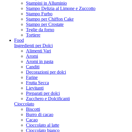
Stampini in Alluminio
Stampo Delizia al Limone e Zuccotto
Stampo Furbo
Stampo per Chiffon Cake
Stampo per Crostate
Teglie da forno
Tortiere
Food
Ingredienti per Dolci
Alimenti Vari
Aromi
Aromi in pasta
Canditi
Decorazioni per dolci
Farine
Frutta Secca
Lievitanti
Preparati per dolci
Zucchero e Dolcificanti
Cioccolato
Biscotti
Burro di cacao
Cacao
Cioccolato al latte
Cioccolato bianco