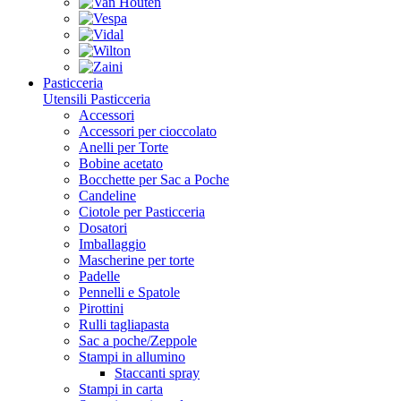
Pasticceria
Utensili Pasticceria
Accessori
Accessori per cioccolato
Anelli per Torte
Bobine acetato
Bocchette per Sac a Poche
Candeline
Ciotole per Pasticceria
Dosatori
Imballaggio
Mascherine per torte
Padelle
Pennelli e Spatole
Pirottini
Rulli tagliapasta
Sac a poche/Zeppole
Stampi in allumino
Staccanti spray
Stampi in carta